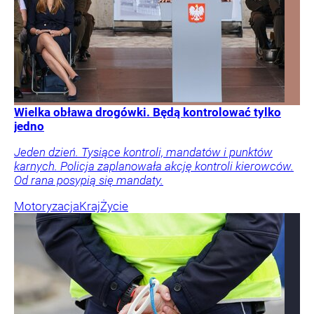
Wielka obława drogówki. Będą kontrolować tylko
jedno
Jeden dzień. Tysiące kontroli, mandatów i punktów
karnych. Policja zaplanowała akcję kontroli kierowców.
Od rana posypią się mandaty.
Motoryzacja
Kraj
Życie