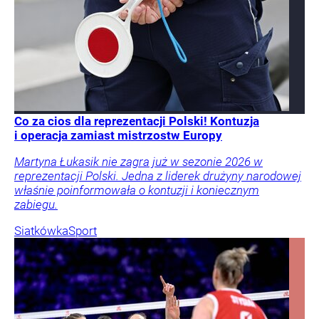
Co za cios dla reprezentacji Polski! Kontuzja
i operacja zamiast mistrzostw Europy
Martyna Łukasik nie zagra już w sezonie 2026 w
reprezentacji Polski. Jedna z liderek drużyny narodowej
właśnie poinformowała o kontuzji i koniecznym
zabiegu.
Siatkówka
Sport