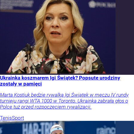
Ukrainka koszmarem Igi Świątek? Popsute urodziny
zostały w pamięci
Marta Kostiuk będzie rywalką Igi Świątek w meczu IV rundy
turnieju rangi WTA 1000 w Toronto. Ukrainka zabrała głos o
Polce tuż przed rozpoczęciem rywalizacji.
Tenis
Sport