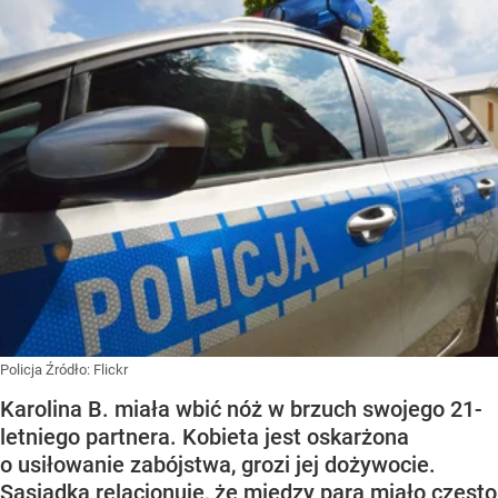
Policja
Źródło:
Flickr
Karolina B. miała wbić nóż w brzuch swojego 21-
letniego partnera. Kobieta jest oskarżona
o usiłowanie zabójstwa, grozi jej dożywocie.
Sąsiadka relacjonuje, że między parą miało często