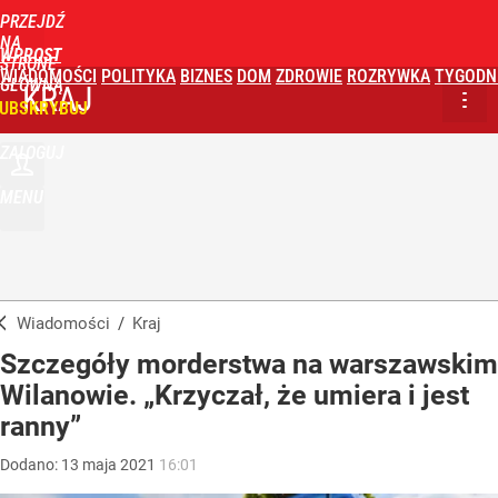
PRZEJDŹ
NA
WPROST
STRONĘ
WIADOMOŚCI
POLITYKA
BIZNES
DOM
ZDROWIE
ROZRYWKA
TYGODN
GŁÓWNĄ
KRAJ
UBSKRYBUJ
ZALOGUJ
MENU
Wiadomości
/
Kraj
Szczegóły morderstwa na warszawskim
Wilanowie. „Krzyczał, że umiera i jest
ranny”
Dodano:
13
maja
2021
16:01