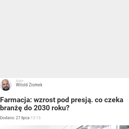
Autor:
Witold Ziomek
Farmacja: wzrost pod presją. co czeka
branżę do 2030 roku?
Dodano:
27
lipca
13:15