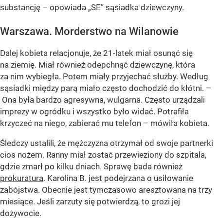
substancję – opowiada „SE” sąsiadka dziewczyny.
Warszawa. Morderstwo na Wilanowie
Dalej kobieta relacjonuje, że 21-latek miał osunąć się
na ziemię. Miał również odepchnąć dziewczynę, która
za nim wybiegła. Potem miały przyjechać służby. Według
sąsiadki między parą miało często dochodzić do kłótni. –
Ona była bardzo agresywna, wulgarna. Często urządzali
imprezy w ogródku i wszystko było widać. Potrafiła
krzyczeć na niego, zabierać mu telefon – mówiła kobieta.
Śledczy ustalili, że mężczyzna otrzymał od swoje partnerki
cios nożem. Ranny miał zostać przewieziony do szpitala,
gdzie zmarł po kilku dniach. Sprawę bada również
prokuratura
. Karolina B. jest podejrzana o usiłowanie
zabójstwa. Obecnie jest tymczasowo aresztowana na trzy
miesiące. Jeśli zarzuty się potwierdzą, to grozi jej
dożywocie.