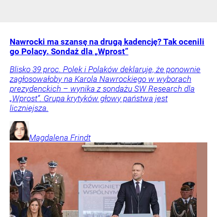
Nawrocki ma szansę na drugą kadencję? Tak ocenili
go Polacy. Sondaż dla „Wprost”
Blisko 39 proc. Polek i Polaków deklaruje, że ponownie
zagłosowałoby na Karola Nawrockiego w wyborach
prezydenckich – wynika z sondażu SW Research dla
„Wprost”. Grupa krytyków głowy państwa jest
liczniejsza.
Magdalena
Frindt