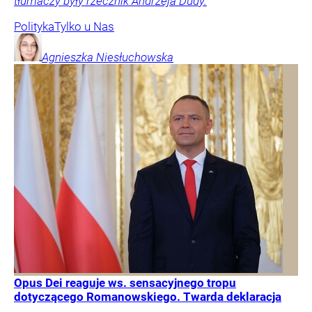
tłumaczy były rzecznik Andrzeja Dudy.
Polityka
Tylko u Nas
Agnieszka
Niesłuchowska
Opus Dei reaguje ws. sensacyjnego tropu
dotyczącego Romanowskiego. Twarda deklaracja