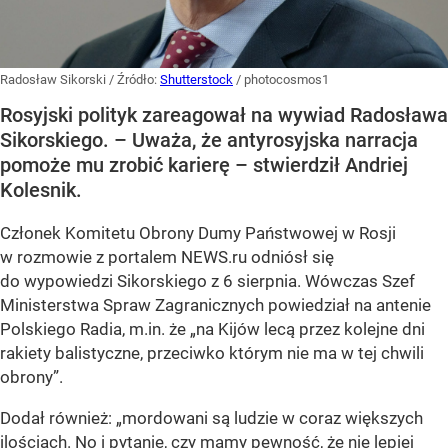
Radosław Sikorski
/ Źródło:
Shutterstock
/
photocosmos1
Rosyjski polityk zareagował na wywiad Radosława
Sikorskiego. – Uważa, że antyrosyjska narracja
pomoże mu zrobić karierę – stwierdził Andriej
Kolesnik.
Członek Komitetu Obrony Dumy Państwowej w Rosji
w rozmowie z portalem NEWS.ru odniósł się
do wypowiedzi Sikorskiego z 6 sierpnia. Wówczas Szef
Ministerstwa Spraw Zagranicznych powiedział na antenie
Polskiego Radia, m.in. że
„na Kijów lecą przez kolejne dni
rakiety balistyczne, przeciwko którym nie ma w tej chwili
obrony”
.
Dodał również:
„mordowani są ludzie w coraz większych
ilościach. No i pytanie, czy mamy pewność, że nie lepiej