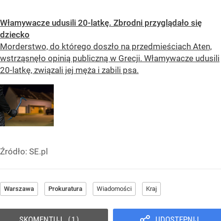
Włamywacze udusili 20-latkę. Zbrodni przyglądało się
dziecko
Morderstwo, do którego doszło na przedmieściach Aten,
wstrząsnęło opinią publiczną w Grecji. Włamywacze udusili
20-latkę, związali jej męża i zabili psa.
Źródło:
SE.pl
Warszawa
Prokuratura
Wiadomości
Kraj
SKOMENTUJ
UDOSTĘPNIJ
1