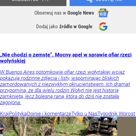
Obserwuj nas
w
Google News
Dodaj jako
źródło w Google
„Nie chodzi o zemstę”. Mocny apel w sprawie ofiar rzezi
wołyńskiej
W Buenos Aires potomkowie ofiar rzezi wołyńskiej wciąż
pokazują rodzinne zdjęcia i listy, wspominając bliskich
zamordowanych z niezwykłym okrucieństwem. Ich dramat
przypomina, że dla wielu rodzin Wołyń nie jest historią
zamkniętą, lecz bolesną raną, która do dziś nie została
zagojona.
Kraj
Polityka
Opinie i komentarze
Tylko u Nas
Tygodnik Wprost