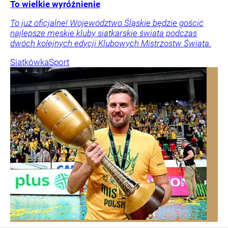
To wielkie wyróżnienie
To już oficjalne! Województwo Śląskie będzie gościć
najlepsze męskie kluby siatkarskie świata podczas
dwóch kolejnych edycji Klubowych Mistrzostw Świata.
Siatkówka
Sport