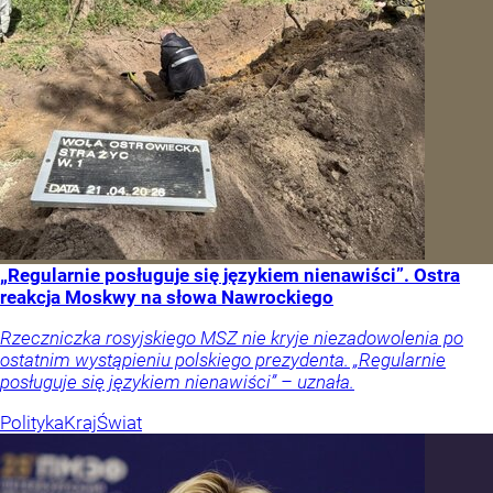
„Regularnie posługuje się językiem nienawiści”. Ostra
reakcja Moskwy na słowa Nawrockiego
Rzeczniczka rosyjskiego MSZ nie kryje niezadowolenia po
ostatnim wystąpieniu polskiego prezydenta. „Regularnie
posługuje się językiem nienawiści” – uznała.
Polityka
Kraj
Świat