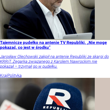
Tajemnicze pudełko na antenie TV Republiki. „Nie mogę
pokazać, co jest w środku”
Jarosław Olechowski zakpił na antenie Republiki ze skargi do
KRRiT. Zegarka związanego z Karolem Nawrockim nie
pokazał – trzymał go w pudełku.
Kraj
Polityka