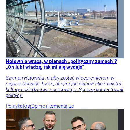
Hołownia wraca, w planach „polityczny zamach”?
„On lubi władzę, tak mi się wydaje”
Szymon Hołownia miałby zostać wicepremierem w
rządzie Donalda Tuska, obejmując stanowisko ministra
kultury i dziedzictwa narodowego. Sprawę komentowali
politycy.
Polityka
Kraj
Opinie i komentarze