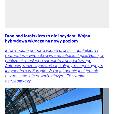
Dron nad lotniskiem to nie incydent. Wojna
hybrydowa wkracza na nowy poziom
Informacja o przechwyceniu drona z zapalnikiem i
materiałami wybuchowymi na lotnisku Lipsk/Halle, w
pobliżu ukraińskiego samolotu transportowego
Antonow, może wydawać się kolejnym niepokojącym
incydentem w Europie. W mojej ocenie jest jednak
czymś znacznie poważniejszym. To sygnał
ostrzegawczy.