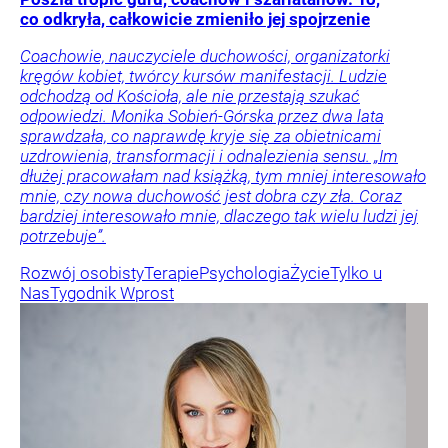
co odkryła, całkowicie zmieniło jej spojrzenie
Coachowie, nauczyciele duchowości, organizatorki
kręgów kobiet, twórcy kursów manifestacji. Ludzie
odchodzą od Kościoła, ale nie przestają szukać
odpowiedzi. Monika Sobień-Górska przez dwa lata
sprawdzała, co naprawdę kryje się za obietnicami
uzdrowienia, transformacji i odnalezienia sensu. „Im
dłużej pracowałam nad książką, tym mniej interesowało
mnie, czy nowa duchowość jest dobra czy zła. Coraz
bardziej interesowało mnie, dlaczego tak wielu ludzi jej
potrzebuje”.
Rozwój osobisty
Terapie
Psychologia
Życie
Tylko u
Nas
Tygodnik Wprost