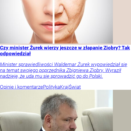
Czy minister Żurek wierzy jeszcze w złapanie Ziobry? Tak
odpowiedział
Minister sprawiedliwości Waldemar Żurek wypowiedział się
na temat swojego poprzednika Zbigniewa Ziobry. Wyraził
nadzieję, że uda mu się sprowadzić go do Polski.
Opinie i komentarze
Polityka
Kraj
Świat