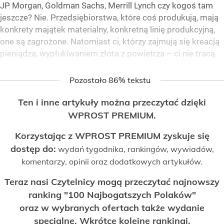
JP Morgan, Goldman Sachs, Merrill Lynch czy kogoś tam
jeszcze? Nie. Przedsiębiorstwa, które coś produkują, mają
konkrety majątek materialny, konkretną linię produkcyjną,
one są zagrożone. Natomiast ci, którzy zajmują się kreacją
pieniądza, wypłukiwaniem złota z powietrza – ci nie tracą.
Pozostało 86% tekstu
Ten i inne artykuły można przeczytać dzięki
WPROST PREMIUM.
Korzystając z WPROST PREMIUM zyskuje się
dostęp do:
wydań tygodnika, rankingów, wywiadów,
komentarzy, opinii oraz dodatkowych artykułów.
Teraz nasi Czytelnicy mogą przeczytać najnowszy
ranking "100 Najbogatszych Polaków"
oraz w wybranych ofertach także wydanie
specjalne. Wkrótce kolejne rankingi.