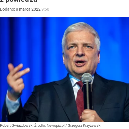
Dodano:
8
marca
2022
9:50
Robert Gwiazdowski
Źródło:
Newspix.pl
/
Grzegorz Krzyżewski