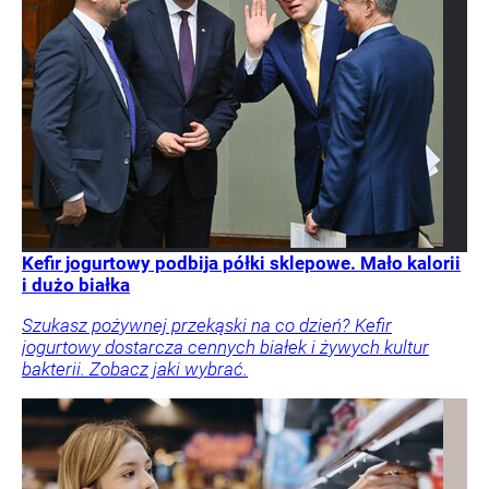
Kefir jogurtowy podbija półki sklepowe. Mało kalorii
i dużo białka
Szukasz pożywnej przekąski na co dzień? Kefir
jogurtowy dostarcza cennych białek i żywych kultur
bakterii. Zobacz jaki wybrać.