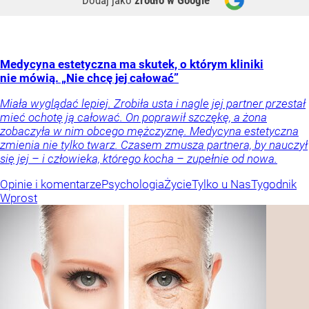
Dodaj jako
źródło w Google
Medycyna estetyczna ma skutek, o którym kliniki
nie mówią. „Nie chcę jej całować”
Miała wyglądać lepiej. Zrobiła usta i nagle jej partner przestał
mieć ochotę ją całować. On poprawił szczękę, a żona
zobaczyła w nim obcego mężczyznę. Medycyna estetyczna
zmienia nie tylko twarz. Czasem zmusza partnera, by nauczył
się jej – i człowieka, którego kocha – zupełnie od nowa.
Opinie i komentarze
Psychologia
Życie
Tylko u Nas
Tygodnik
Wprost