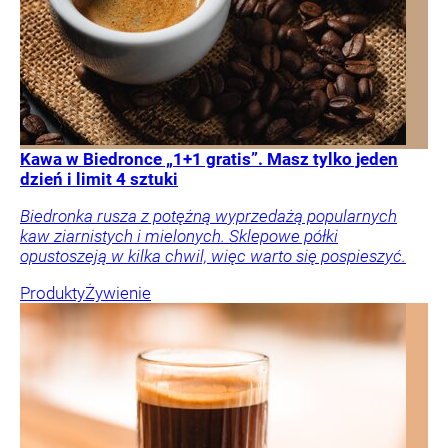
Kawa w Biedronce „1+1 gratis”. Masz tylko jeden
dzień i limit 4 sztuki
Biedronka rusza z potężną wyprzedażą popularnych
kaw ziarnistych i mielonych. Sklepowe półki
opustoszeją w kilka chwil, więc warto się pospieszyć.
Produkty
Żywienie