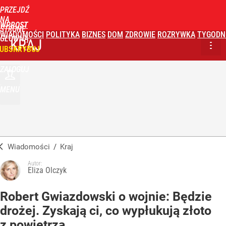
PRZEJDŹ
NA
WPROST
STRONĘ
WIADOMOŚCI
POLITYKA
BIZNES
DOM
ZDROWIE
ROZRYWKA
TYGODN
GŁÓWNĄ
KRAJ
UBSKRYBUJ
ZALOGUJ
MENU
Wiadomości
/
Kraj
Autor:
Eliza Olczyk
Robert Gwiazdowski o wojnie: Będzie
drożej. Zyskają ci, co wypłukują złoto
z powietrza