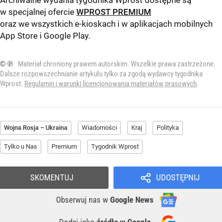
Archiwalne wydania tygodnika Wprost dostępne są
w specjalnej ofercie
WPROST PREMIUM
oraz we wszystkich e-kioskach i w aplikacjach mobilnych
App Store
i
Google Play
.
© ℗
Materiał chroniony prawem autorskim. Wszelkie prawa zastrzeżone.
Dalsze rozpowszechnianie artykułu tylko za zgodą wydawcy tygodnika
Wprost.
Regulamin i warunki licencjonowania materiałów prasowych
.
Wojna Rosja – Ukraina
Wiadomości
Kraj
Polityka
Tylko u Nas
Premium
Tygodnik Wprost
SKOMENTUJ
UDOSTĘPNIJ
Obserwuj nas
w
Google News