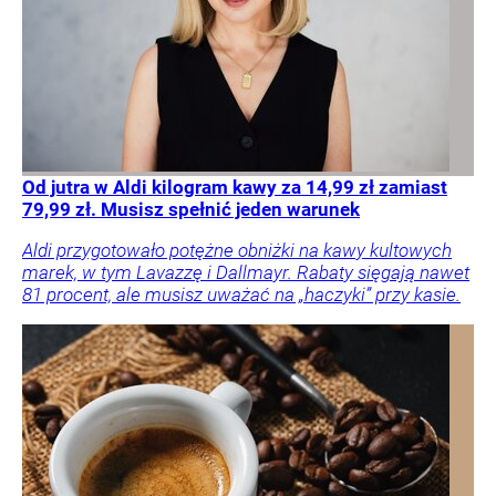
Od jutra w Aldi kilogram kawy za 14,99 zł zamiast
79,99 zł. Musisz spełnić jeden warunek
Aldi przygotowało potężne obniżki na kawy kultowych
marek, w tym Lavazzę i Dallmayr. Rabaty sięgają nawet
81 procent, ale musisz uważać na „haczyki” przy kasie.