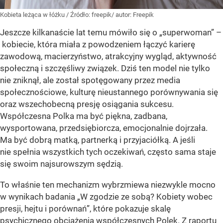
Kobieta leżąca w łóżku
/ Źródło:
freepik/ autor: Freepik
Jeszcze kilkanaście lat temu mówiło się o „superwoman” –
kobiecie, która miała z powodzeniem łączyć karierę
zawodową, macierzyństwo, atrakcyjny wygląd, aktywność
społeczną i szczęśliwy związek. Dziś ten model nie tylko
nie zniknął, ale został spotęgowany przez media
społecznościowe, kulturę nieustannego porównywania się
oraz wszechobecną presję osiągania sukcesu.
Współczesna Polka ma być piękna, zadbana,
wysportowana, przedsiębiorcza, emocjonalnie dojrzała.
Ma być dobrą matką, partnerką i przyjaciółką. A jeśli
nie spełnia wszystkich tych oczekiwań, często sama staje
się swoim najsurowszym sędzią.
To właśnie ten mechanizm wybrzmiewa niezwykle mocno
w wynikach badania „W zgodzie ze sobą? Kobiety wobec
presji, hejtu i porównań”, które pokazuje skalę
psychicznego obciążenia współczesnych Polek. Z raportu