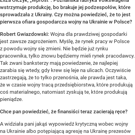
Eliza Olczyk, „Wprost”: Poznańska fabryka Volkswagena
wstrzymuje produkcję, bo brakuje jej podzespołów, które
sprowadzała z Ukrainy. Czy można powiedzieć, że to jest
pierwsza ofiara gospodarcza wojny na Ukrainie w Polsce?
Robert Gwiazdowski:
Wojna dla prawdziwej gospodarki
jest zawsze zagrożeniem. Myślę, że rynek pracy w Polsce
z powodu wojny się zmieni. Nie będzie już rynku
pracownika, tylko znowu będziemy mieli rynek pracodawcy.
Tak zwani banksterzy mają powiedzenie, że najlepiej
zarabia się wtedy, gdy krew się leje na ulicach. Oczywiście
zastrzegają, że to tylko przenośnia, ale prawda jest taka,
że w czasie wojny tracą przedsiębiorstwa, które produkują
coś materialnego, natomiast zyskują te, które produkują
pieniądze.
Chce pan powiedzieć, że finansiści teraz zacierają ręce?
A widziała pani jakąś wypowiedź krytyczną wobec wojny
na Ukrainie albo potępiającą agresję na Ukrainę prezesów