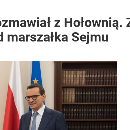
ntra „Cała Europa nam go zazdrości”
zmawiał z Hołownią. Z
od marszałka Sejmu
i go Polacy. Sondaż dla „Wprost”