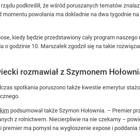
rządu podkreślił, że wśród poruszanych tematów znalazł
 od momentu powołania ma dokładnie na dwa tygodnie na
ose, kiedy będzie przedstawiony cały program naszego
ia o godzinie 10. Marszałek zgodził się na takie rozwią
iecki rozmawiał z Szymonem Hołowni
 podczas spotkania poruszono także kwestie emerytur sta
ycznego.
kim
podsumował także Szymon Hołownia. – Premier prze
nych z rolnictwem. Niecierpliwie na nie czekamy – pow
aki premier ma pomysł na wygłoszenie expose i poddania