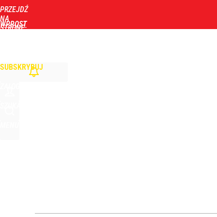
PRZEJDŹ
Udostępnij
1
Skomentuj
NA
WPROST
STRONĘ
GŁÓWNĄ
WIADOMOŚCI
POLITYKA
BIZNES
DOM
ZDROWIE
ROZRYWKA
TYGOD
Zmiana przed wyborami w Krakowie. Kandydatka T
SUBSKRYBUJ
1
ZALOGUJ
Dlaczego Andrzej Duda się nie udziela? Były minis
SZUKAJ
MENU
dodaj
Farmacja: wzrost pod presją. co czeka branżę do 
dodaj