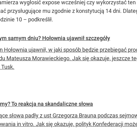
amierza wygłosić expose wcześniej czy wykorzystać ten
ć przysługujące mu zgodnie z konstytucją 14 dni. Dlate
zinie 10 – podkreślił.
tym samym dniu? Hołownia ujawnił szczegóły
 Hołownia ujawnił, w jaki sposób będzie przebiegać pr
ądu Mateusza Morawieckiego. Jak się okazuje, jeszcze 
 Tusk.
emy? To reakcja na skandaliczne słowa
ące słowa padły z ust Grzegorza Brauna podczas sejmo
wania in vitro. Jak się okazuje, polityk Konfederacji mo