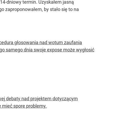
 14-dniowy termin. Uzyskałem jasną
go zaproponowałem, by stało się to na
ocedura głosowania nad wotum zaufania
tego samego dnia swoje expose może wygłosić
wej debaty nad projektem dotyczącym
że mieć spore problemy.