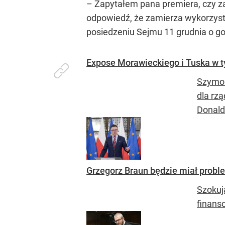
– Zapytałem pana premiera, czy z
odpowiedź, że zamierza wykorzysta
posiedzeniu Sejmu 11 grudnia o god
Expose Morawieckiego i Tuska w 
Szymon
dla rz
Donald
Grzegorz Braun będzie miał probl
Szokuj
finanso