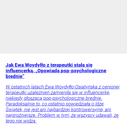
Jak Ewa Woydyłło z terapeutki stała się
influencerką. „Opowiada pop-psychologiczne
brednie”
W ostatnich latach Ewa Woydyłło-Osiatyńska z cenionej
terapeutki uzależnień zamieniła się w influencerkę,
niekiedy głoszącą pop-psychologiczne brednie.
Paradoksalnie to, co ostatnio powiedziała o Idze
Świątek, nie jest ani najbardziej kontrowersyjne, ani
najgroźniejsze. Problem w tym, że wszyscy udawali, że
tego nie widzą.