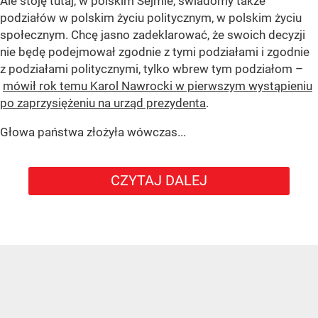
Ale stoję tutaj, w polskim Sejmie, świadomy także
podziałów w polskim życiu politycznym, w polskim życiu
społecznym. Chcę jasno zadeklarować, że swoich decyzji
nie będę podejmował zgodnie z tymi podziałami i zgodnie
z podziałami politycznymi, tylko wbrew tym podziałom –
mówił rok temu Karol Nawrocki w pierwszym wystąpieniu
po zaprzysiężeniu na urząd prezydenta
.
Głowa państwa złożyła wówczas...
CZYTAJ DALEJ