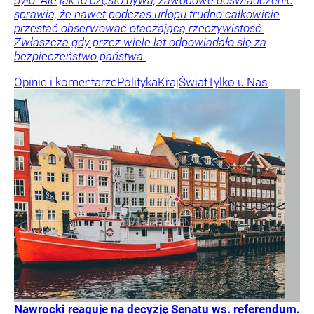
było. Ale jak to często bywa, zawodowe doświadczenie
sprawia, że nawet podczas urlopu trudno całkowicie
przestać obserwować otaczającą rzeczywistość.
Zwłaszcza gdy przez wiele lat odpowiadało się za
bezpieczeństwo państwa.
Opinie i komentarze
Polityka
Kraj
Świat
Tylko u Nas
Nawrocki reaguje na decyzję Senatu ws. referendum.