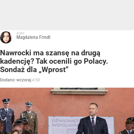
Autor:
Magdalena Frindt
Nawrocki ma szansę na drugą
kadencję? Tak ocenili go Polacy.
Sondaż dla „Wprost”
Dodano:
wczoraj
4:50