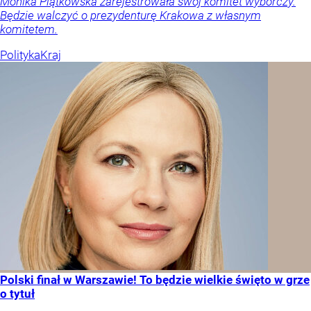
Monika Piątkowska zarejestrowała swój komitet wyborczy.
Będzie walczyć o prezydenturę Krakowa z własnym
komitetem.
Polityka
Kraj
Polski finał w Warszawie! To będzie wielkie święto w grze
o tytuł