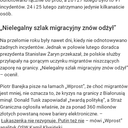
odnotowano łącznie 68 prób, a 26 i 27 lutego było to 91
incydentów. 24 i 25 lutego zatrzymano jedynie kilkanaście
osób.
„Nielegalny szlak migracyjny znów odżył”
Na przełomie roku były nawet dni, kiedy nie odnotowywano
żadnych incydentów. Jednak w połowie lutego doradca
prezydenta Stanisław Żaryn przekazał, że polskie służby
przyłapały na gorącym uczynku migrantów niszczących
zaporę na granicy. „Nielegalny szlak migracyjny znów odżył”
– ocenił.
Piotr Barejka pisze na łamach
„Wprost”
, że choć migrantów
jest mniej, nie oznacza to, że kryzys na granicy z Białorusią
minął. Donald Tusk zapowiadał „twardą politykę”, a Straż
Graniczna ogłosiła właśnie, że za ponad 360 milionów
złotych powstaną nowe bariery elektroniczne. –
Łukaszenka nie rezygnuje. Putin też nie
– mówi „Wprost”
analityk OSW Kamil Kłysiński.