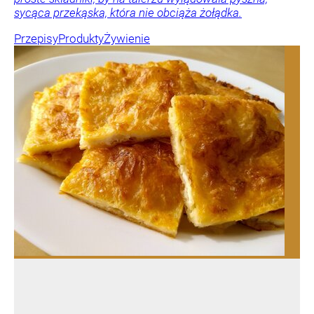
sycąca przekąska, która nie obciąża żołądka.
Przepisy
Produkty
Żywienie