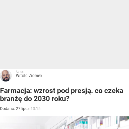
Autor:
Witold Ziomek
Farmacja: wzrost pod presją. co czeka
branżę do 2030 roku?
Dodano:
27
lipca
13:15