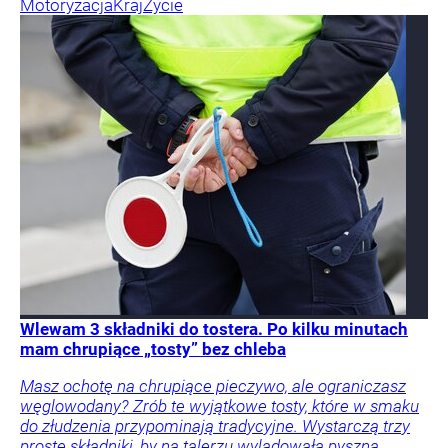
Motoryzacja
Kraj
Życie
Wlewam 3 składniki do tostera. Po kilku minutach
mam chrupiące „tosty” bez chleba
Masz ochotę na chrupiące pieczywo, ale ograniczasz
węglowodany? Zrób te wyjątkowe tosty, które w smaku
do złudzenia przypominają tradycyjne. Wystarczą trzy
proste składniki, by na talerzu wylądowała pyszna,