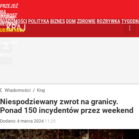
PRZEJDŹ
NA
WPROST
STRONĘ
WIADOMOŚCI
POLITYKA
BIZNES
DOM
ZDROWIE
ROZRYWKA
TYGODN
GŁÓWNĄ
KRAJ
UBSKRYBUJ
ZALOGUJ
MENU
Wiadomości
/
Kraj
Niespodziewany zwrot na granicy.
Ponad 150 incydentów przez weekend
Dodano:
4
marca
2024
11:25