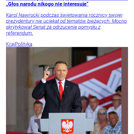
„Głos narodu nikogo nie interesuje”
Karol Nawrocki podczas świętowania rocznicy swojej
prezydentury nie uciekał od tematów bieżących. Mocno
skrytykował Senat za odrzucenie pomysłu z
referendum.
Kraj
Polityka