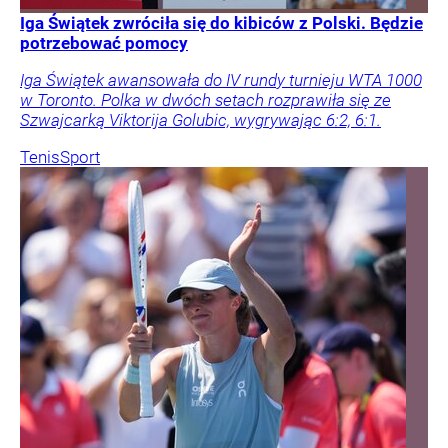
Iga Świątek zwróciła się do kibiców z Polski. Będzie
potrzebować pomocy
Iga Świątek awansowała do IV rundy turnieju WTA 1000
w Toronto. Polka w dwóch setach rozprawiła się ze
Szwajcarką Viktorija Golubic, wygrywając 6:2, 6:1.
Tenis
Sport