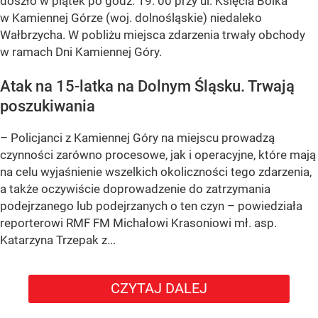
doszło w piątek po godz. 19. 00 przy ul. Księcia Bolka
w Kamiennej Górze (woj. dolnośląskie) niedaleko
Wałbrzycha. W pobliżu miejsca zdarzenia trwały obchody
w ramach Dni Kamiennej Góry.
Atak na 15-latka na Dolnym Śląsku. Trwają
poszukiwania
– Policjanci z Kamiennej Góry na miejscu prowadzą
czynności zarówno procesowe, jak i operacyjne, które mają
na celu wyjaśnienie wszelkich okoliczności tego zdarzenia,
a także oczywiście doprowadzenie do zatrzymania
podejrzanego lub podejrzanych o ten czyn – powiedziała
reporterowi RMF FM Michałowi Krasoniowi mł. asp.
Katarzyna Trzepak z...
CZYTAJ DALEJ