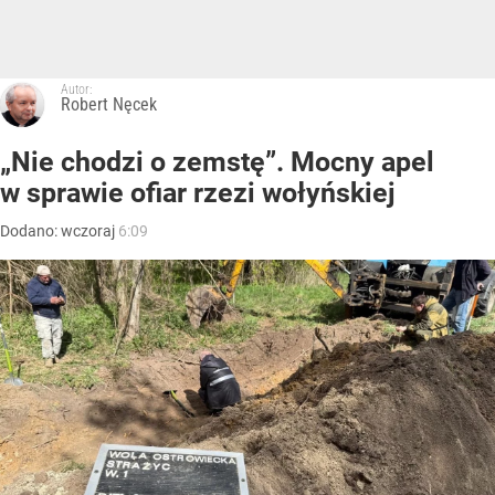
Autor:
Robert Nęcek
„Nie chodzi o zemstę”. Mocny apel
w sprawie ofiar rzezi wołyńskiej
Dodano:
wczoraj
6:09