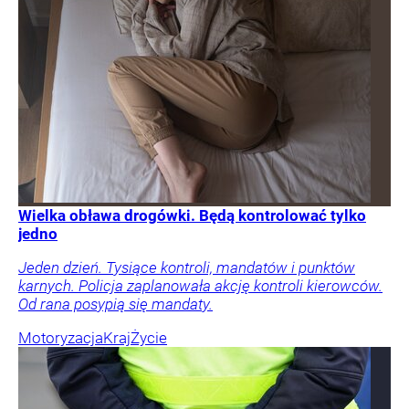
Wielka obława drogówki. Będą kontrolować tylko
jedno
Jeden dzień. Tysiące kontroli, mandatów i punktów
karnych. Policja zaplanowała akcję kontroli kierowców.
Od rana posypią się mandaty.
Motoryzacja
Kraj
Życie