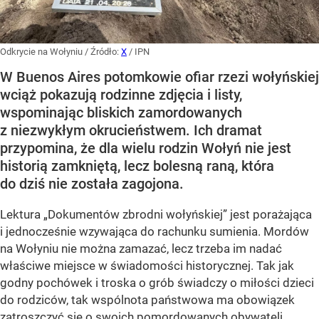
Odkrycie na Wołyniu
/ Źródło:
X
/
IPN
W Buenos Aires potomkowie ofiar rzezi wołyńskiej
wciąż pokazują rodzinne zdjęcia i listy,
wspominając bliskich zamordowanych
z niezwykłym okrucieństwem. Ich dramat
przypomina, że dla wielu rodzin Wołyń nie jest
historią zamkniętą, lecz bolesną raną, która
do dziś nie została zagojona.
Lektura „Dokumentów zbrodni wołyńskiej” jest porażająca
i jednocześnie wzywająca do rachunku sumienia. Mordów
na Wołyniu nie można zamazać, lecz trzeba im nadać
właściwe miejsce w świadomości historycznej. Tak jak
godny pochówek i troska o grób świadczy o miłości dzieci
do rodziców, tak wspólnota państwowa ma obowiązek
zatroszczyć się o swoich pomordowanych obywateli