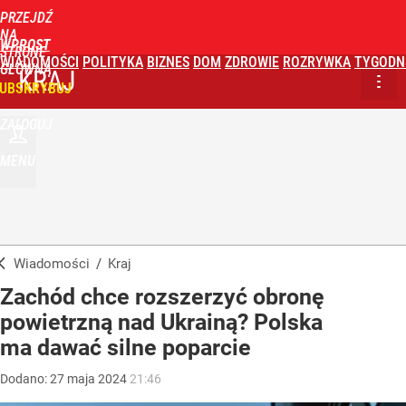
PRZEJDŹ
NA
WPROST
STRONĘ
WIADOMOŚCI
POLITYKA
BIZNES
DOM
ZDROWIE
ROZRYWKA
TYGODN
GŁÓWNĄ
KRAJ
UBSKRYBUJ
ZALOGUJ
MENU
Wiadomości
/
Kraj
Zachód chce rozszerzyć obronę
powietrzną nad Ukrainą? Polska
ma dawać silne poparcie
Dodano:
27
maja
2024
21:46