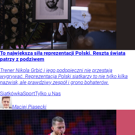
To największa siła reprezentacji Polski. Reszta świata
patrzy z podziwem
Trener Nikola Grbić i jego podopieczni nie przestają
wygrywać. Reprezentacja Polski siatkarzy to nie tylko kilka
nazwisk, ale prawdziwy zespół i grono bohaterów.
Siatkówka
Sport
Tylko u Nas
Maciej
Piasecki