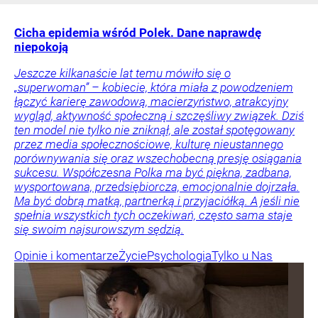
Cicha epidemia wśród Polek. Dane naprawdę
niepokoją
Jeszcze kilkanaście lat temu mówiło się o
„superwoman” – kobiecie, która miała z powodzeniem
łączyć karierę zawodową, macierzyństwo, atrakcyjny
wygląd, aktywność społeczną i szczęśliwy związek. Dziś
ten model nie tylko nie zniknął, ale został spotęgowany
przez media społecznościowe, kulturę nieustannego
porównywania się oraz wszechobecną presję osiągania
sukcesu. Współczesna Polka ma być piękna, zadbana,
wysportowana, przedsiębiorcza, emocjonalnie dojrzała.
Ma być dobrą matką, partnerką i przyjaciółką. A jeśli nie
spełnia wszystkich tych oczekiwań, często sama staje
się swoim najsurowszym sędzią.
Opinie i komentarze
Życie
Psychologia
Tylko u Nas