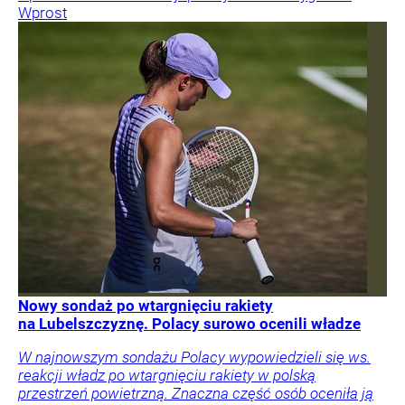
Wprost
Nowy sondaż po wtargnięciu rakiety
na Lubelszczyznę. Polacy surowo ocenili władze
W najnowszym sondażu Polacy wypowiedzieli się ws.
reakcji władz po wtargnięciu rakiety w polską
przestrzeń powietrzną. Znaczna część osób oceniła ją