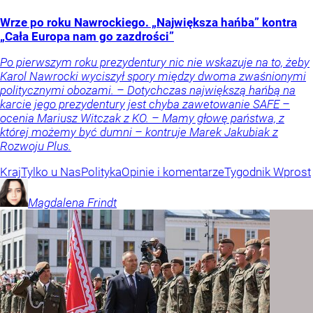
Wrze po roku Nawrockiego. „Największa hańba” kontra
„Cała Europa nam go zazdrości”
Po pierwszym roku prezydentury nic nie wskazuje na to, żeby
Karol Nawrocki wyciszył spory między dwoma zwaśnionymi
politycznymi obozami. – Dotychczas największą hańbą na
karcie jego prezydentury jest chyba zawetowanie SAFE –
ocenia Mariusz Witczak z KO. – Mamy głowę państwa, z
której możemy być dumni – kontruje Marek Jakubiak z
Rozwoju Plus.
Kraj
Tylko u Nas
Polityka
Opinie i komentarze
Tygodnik Wprost
Magdalena
Frindt