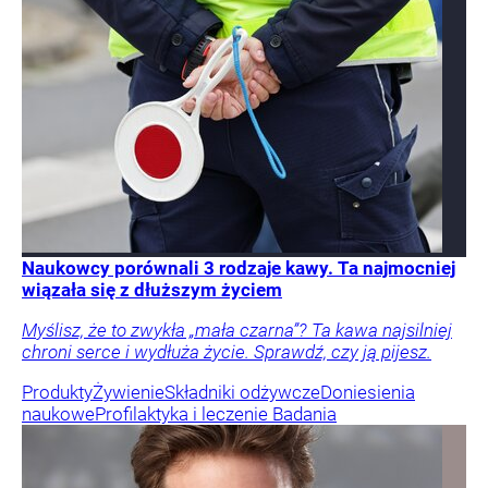
Naukowcy porównali 3 rodzaje kawy. Ta najmocniej
wiązała się z dłuższym życiem
Myślisz, że to zwykła „mała czarna”? Ta kawa najsilniej
chroni serce i wydłuża życie. Sprawdź, czy ją pijesz.
Produkty
Żywienie
Składniki odżywcze
Doniesienia
naukowe
Profilaktyka i leczenie
Badania