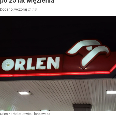
po 25 lat więzienia
Dodano:
wczoraj
21:48
Orlen
/ Źródło:
Jowita Flankowska