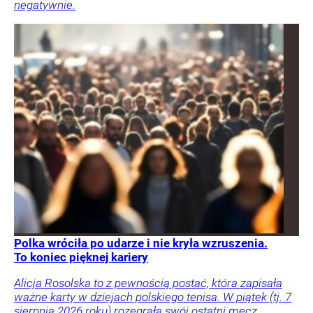
negatywnie.
Polka wróciła po udarze i nie kryła wzruszenia.
To koniec pięknej kariery
Alicja Rosolska to z pewnością postać, która zapisała
ważne karty w dziejach polskiego tenisa. W piątek (tj. 7
sierpnia 2026 roku) rozegrała swój ostatni mecz.