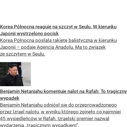
Korea Północna reaguje na szczyt w Seulu. W kierunku
Japonii wystrzelono pocisk
Korea Północna posłała rakietę balistyczną w kierunku
Japonii – podaje Agencja Anadolu. Ma to związek
ze szczytem w Seulu.
Benjamin Netanjahu komentuje nalot na Rafah: To tragiczny
wypadek
Benjamin Netanjahu odniósł się do przeprowadzonego
przez Izrael nalotu, w wyniku którego zginęło co najmniej
45 wysiedleńców w Rafah. Izraelski premier nazwał
wydarzenia „tragicznym wypadkiem”.