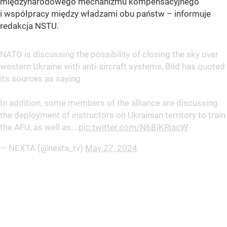
międzynarodowego mechanizmu kompensacyjnego
i współpracy między władzami obu państw – informuje
redakcja NSTU.
NATO is discussing the possibility of closing the sky over
western Ukraine with anti-aircraft systems, Bild has quoted
its sources as saying
In addition, some members of the alliance are discussing
the deployment of instructors on Ukrainian territory to train
the AFU, as well as…
pic.twitter.com/N6BjKRjacW
— NEXTA (@nexta_tv)
May 27, 2024