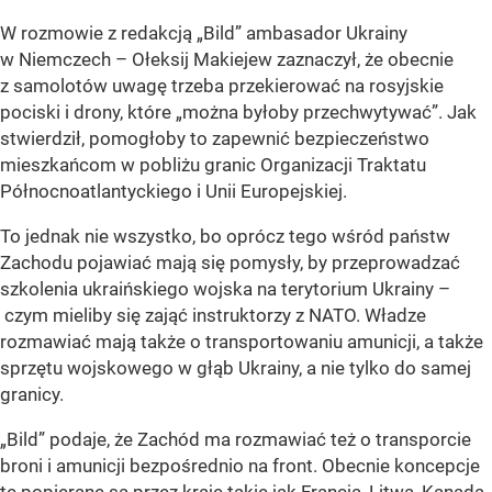
W rozmowie z redakcją „Bild” ambasador Ukrainy
w Niemczech – Ołeksij Makiejew zaznaczył, że obecnie
z samolotów uwagę trzeba przekierować na rosyjskie
pociski i drony, które „można byłoby przechwytywać”. Jak
stwierdził, pomogłoby to zapewnić bezpieczeństwo
mieszkańcom w pobliżu granic Organizacji Traktatu
Północnoatlantyckiego i Unii Europejskiej.
To jednak nie wszystko, bo oprócz tego wśród państw
Zachodu pojawiać mają się pomysły, by przeprowadzać
szkolenia ukraińskiego wojska na terytorium Ukrainy –
czym mieliby się zająć instruktorzy z NATO. Władze
rozmawiać mają także o transportowaniu amunicji, a także
sprzętu wojskowego w głąb Ukrainy, a nie tylko do samej
granicy.
„Bild” podaje, że Zachód ma rozmawiać też o transporcie
broni i amunicji bezpośrednio na front. Obecnie koncepcje