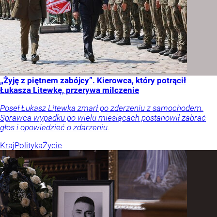
„Żyję z piętnem zabójcy”. Kierowca, który potrącił
Łukasza Litewkę, przerywa milczenie
Poseł Łukasz Litewka zmarł po zderzeniu z samochodem.
Sprawca wypadku po wielu miesiącach postanowił zabrać
głos i opowiedzieć o zdarzeniu.
Kraj
Polityka
Życie