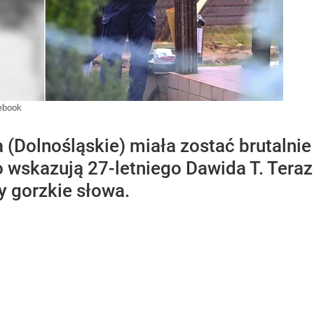
ebook
a (Dolnośląskie) miała zostać brutaln
wskazują 27-letniego Dawida T. Teraz 
ły gorzkie słowa.