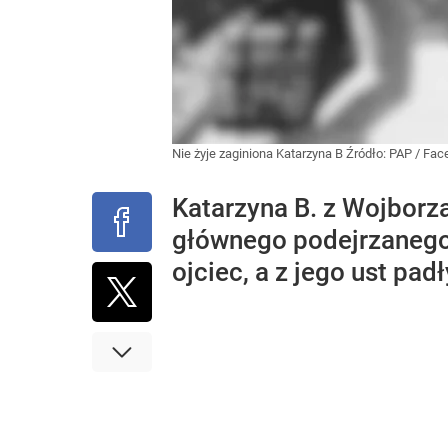
Nie żyje zaginiona Katarzyna B
Źródło:
PAP
/
Fac
Katarzyna B. z Wojborz
głównego podejrzanego 
ojciec, a z jego ust pad