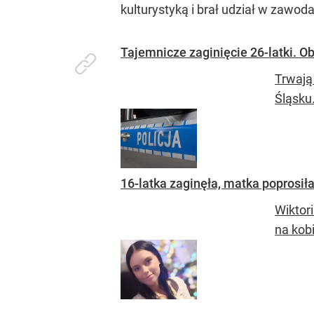
kulturystyką i brał udział w zawo
Tajemnicze zaginięcie 26-latki. O
Trwają
Śląsku
16-latka zaginęła, matka poprosiła
Wiktor
na kobi