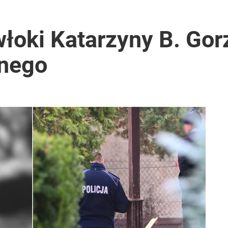
łoki Katarzyny B. Gor
anego