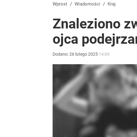
Wprost
/
Wiadomości
/
Kraj
Znaleziono zw
ojca podejrz
Dodano:
26
lutego
2025
14:09