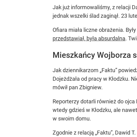
Jak już informowaliśmy, z relacji 
jednak wszelki ślad zaginął. 23 lu
Ofiara miała liczne obrażenia. Był
przedstawiał, była absurdalna
. Tw
Mieszkańcy Wojborza są
Jak dziennikarzom „Faktu” powiedzi
Dojeżdżała od pracy w Kłodzku. Nie
mówił pan Zbigniew.
Reporterzy dotarli również do ojc
wtedy gdzieś w Kłodzku, ale nawe
w swoim domu.
Zgodnie z relacją „Faktu”, Dawid 