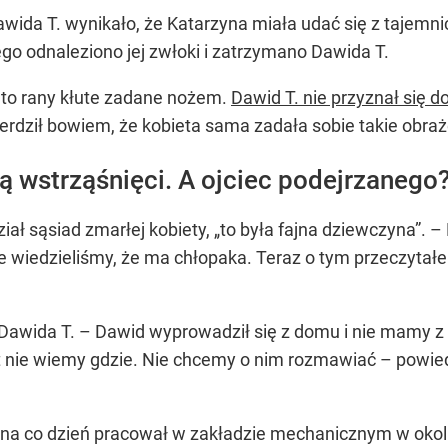
Dawida T. wynikało, że Katarzyna miała udać się z tajem
tego odnaleziono jej zwłoki i zatrzymano Dawida T.
y to rany kłute zadane nożem.
Dawid T. nie przyznał się 
ierdził bowiem, że kobieta sama zadała sobie takie obraż
 wstrząśnięci. A ojciec podejrzanego
ał sąsiad zmarłej kobiety, „to była fajna dziewczyna”. –
 wiedzieliśmy, że ma chłopaka. Teraz o tym przeczytałem
a Dawida T. – Dawid wyprowadził się z domu i nie mamy z
t nie wiemy gdzie. Nie chcemy o nim rozmawiać – powied
T. na co dzień pracował w zakładzie mechanicznym w okol