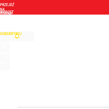
PRZEJDŹ
Udostępnij
0
Skomentuj
NA
WPROST
STRONĘ
GŁÓWNĄ
WIADOMOŚCI
POLITYKA
BIZNES
DOM
ZDROWIE
ROZRYWKA
TYGOD
SUBSKRYBUJ
ZALOGUJ
SZUKAJ
MENU