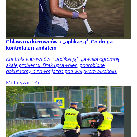
Obława na kierowców z „aplikacją”. Co druga
kontrola z mandatem
Kontrola kierowców z „aplikacją” ujawniła ogromną
skalę problemu. Brak uprawnień, podrobione
dokumenty, a nawet jazda pod wpływem alkoholu.
Motoryzacja
Kraj