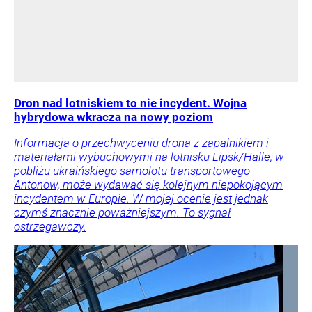
Dron nad lotniskiem to nie incydent. Wojna
hybrydowa wkracza na nowy poziom
Informacja o przechwyceniu drona z zapalnikiem i
materiałami wybuchowymi na lotnisku Lipsk/Halle, w
pobliżu ukraińskiego samolotu transportowego
Antonow, może wydawać się kolejnym niepokojącym
incydentem w Europie. W mojej ocenie jest jednak
czymś znacznie poważniejszym. To sygnał
ostrzegawczy.