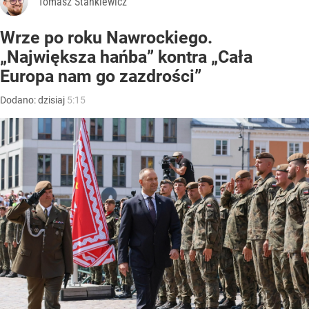
Tomasz Stankiewicz
Wrze po roku Nawrockiego.
„Największa hańba” kontra „Cała
Europa nam go zazdrości”
Dodano:
dzisiaj
5:15