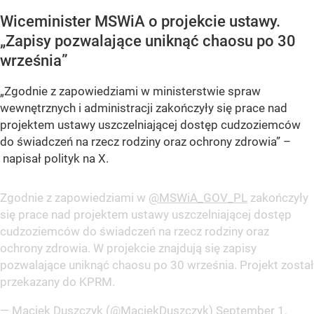
Wiceminister MSWiA o projekcie ustawy.
„Zapisy pozwalające uniknąć chaosu po 30
września”
„Zgodnie z zapowiedziami w ministerstwie spraw
wewnętrznych i administracji zakończyły się prace nad
projektem ustawy uszczelniającej dostęp cudzoziemców
do świadczeń na rzecz rodziny oraz ochrony zdrowia” –
napisał polityk na X.
Zgodnie z zapowiedziami w
@MSWiA_GOV_PL
zakończyły
się prace nad projektem ustawy uszczelniającej dostęp
cudzoziemców do świadczeń na rzecz rodziny oraz
ochrony zdrowia. W projekcie znajdują się zapisy
pozwalające uniknąć chaosu po 30 września. Projekt został
przekazany do KPRM.
— Maciek Duszczyk (@MaciekDuszczyk)
September 1,