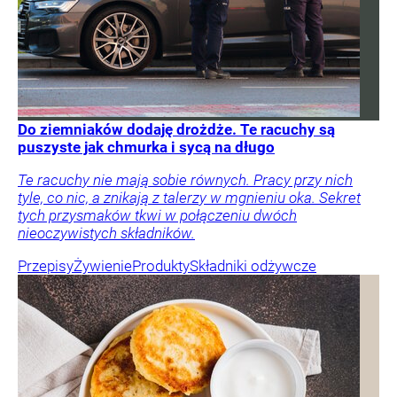
Do ziemniaków dodaję drożdże. Te racuchy są
puszyste jak chmurka i sycą na długo
Te racuchy nie mają sobie równych. Pracy przy nich
tyle, co nic, a znikają z talerzy w mgnieniu oka. Sekret
tych przysmaków tkwi w połączeniu dwóch
nieoczywistych składników.
Przepisy
Żywienie
Produkty
Składniki odżywcze