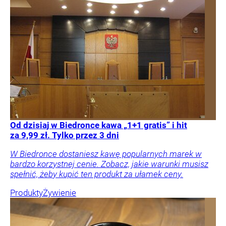
Od dzisiaj w Biedronce kawa „1+1 gratis” i hit
za 9,99 zł. Tylko przez 3 dni
W Biedronce dostaniesz kawę popularnych marek w
bardzo korzystnej cenie. Zobacz, jakie warunki musisz
spełnić, żeby kupić ten produkt za ułamek ceny.
Produkty
Żywienie