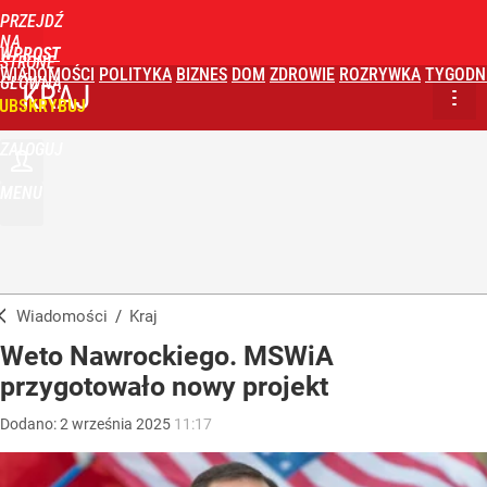
PRZEJDŹ
NA
WPROST
STRONĘ
WIADOMOŚCI
POLITYKA
BIZNES
DOM
ZDROWIE
ROZRYWKA
TYGODN
GŁÓWNĄ
KRAJ
UBSKRYBUJ
ZALOGUJ
MENU
Wiadomości
/
Kraj
Weto Nawrockiego. MSWiA
przygotowało nowy projekt
Dodano:
2
września
2025
11:17