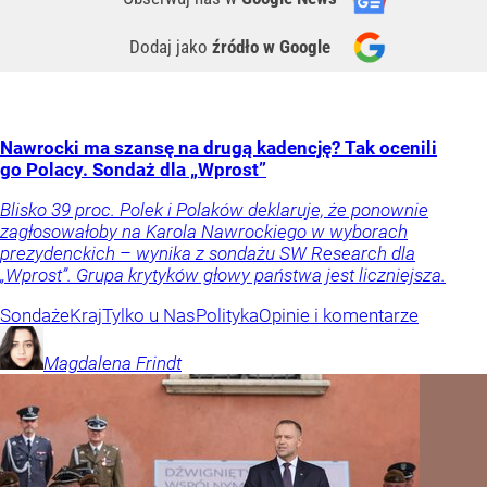
Dodaj jako
źródło w Google
Nawrocki ma szansę na drugą kadencję? Tak ocenili
go Polacy. Sondaż dla „Wprost”
Blisko 39 proc. Polek i Polaków deklaruje, że ponownie
zagłosowałoby na Karola Nawrockiego w wyborach
prezydenckich – wynika z sondażu SW Research dla
„Wprost”. Grupa krytyków głowy państwa jest liczniejsza.
Sondaże
Kraj
Tylko u Nas
Polityka
Opinie i komentarze
Magdalena
Frindt