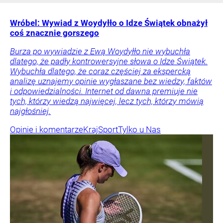
Wróbel: Wywiad z Woydyłło o Idze Świątek obnażył
coś znacznie gorszego
Burza po wywiadzie z Ewą Woydyłło nie wybuchła
dlatego, że padły kontrowersyjne słowa o Idze Świątek.
Wybuchła dlatego, że coraz częściej za ekspercką
analizę uznajemy opinie wygłaszane bez wiedzy, faktów
i odpowiedzialności. Internet od dawna premiuje nie
tych, którzy wiedzą najwięcej, lecz tych, którzy mówią
najgłośniej.
Opinie i komentarze
Kraj
Sport
Tylko u Nas