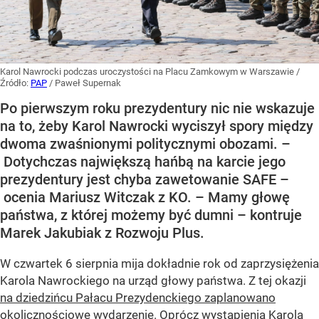
Karol Nawrocki podczas uroczystości na Placu Zamkowym w Warszawie
/
Źródło:
PAP
/
Paweł Supernak
Po pierwszym roku prezydentury nic nie wskazuje
na to, żeby Karol Nawrocki wyciszył spory między
dwoma zwaśnionymi politycznymi obozami. –
Dotychczas największą hańbą na karcie jego
prezydentury jest chyba zawetowanie SAFE –
ocenia Mariusz Witczak z KO. – Mamy głowę
państwa, z której możemy być dumni – kontruje
Marek Jakubiak z Rozwoju Plus.
W czwartek 6 sierpnia mija dokładnie rok od zaprzysiężenia
Karola Nawrockiego na urząd głowy państwa. Z tej okazji
na dziedzińcu Pałacu Prezydenckiego zaplanowano
okolicznościowe wydarzenie
. Oprócz wystąpienia Karola