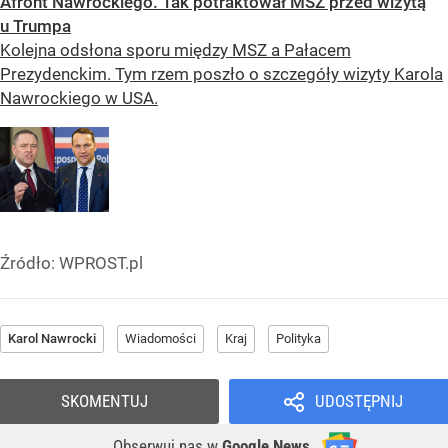
Afront Nawrockiego. Tak potraktował MSZ przed wizytą
u Trumpa
Kolejna odsłona sporu między MSZ a Pałacem
Prezydenckim. Tym rzem poszło o szczegóły wizyty Karola
Nawrockiego w USA.
Źródło:
WPROST.pl
Karol Nawrocki
Wiadomości
Kraj
Polityka
SKOMENTUJ
UDOSTĘPNIJ
Obserwuj nas
w
Google News