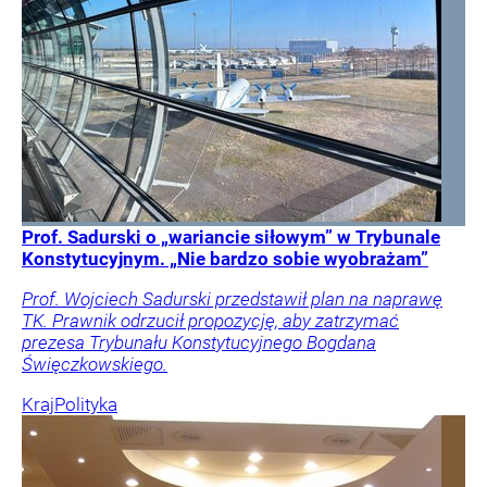
Prof. Sadurski o „wariancie siłowym” w Trybunale
Konstytucyjnym. „Nie bardzo sobie wyobrażam”
Prof. Wojciech Sadurski przedstawił plan na naprawę
TK. Prawnik odrzucił propozycję, aby zatrzymać
prezesa Trybunału Konstytucyjnego Bogdana
Święczkowskiego.
Kraj
Polityka