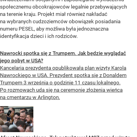
społecznemu obcokrajowców legalnie przebywających
na terenie kraju. Projekt miał również nakładać
na wybranych cudzoziemców obowiązek posiadania
numeru PESEL, aby możliwa była jednoznaczna
identyfikacja dzieci i ich rodziców.
Nawrocki spotka się z Trumpem. Jak będzie wyglądać
jego pobyt w USA?
Kancelaria prezydenta opublikowała plan wizyty Karola
Nawrockiego w USA. Prezydent spotka się z Donaldem
Trumpem 3 września o godzinie 11 czasu lokalnego.
Po rozmowach uda się na ceremonię złożenia wieńca
na cmentarzu w Arlington.