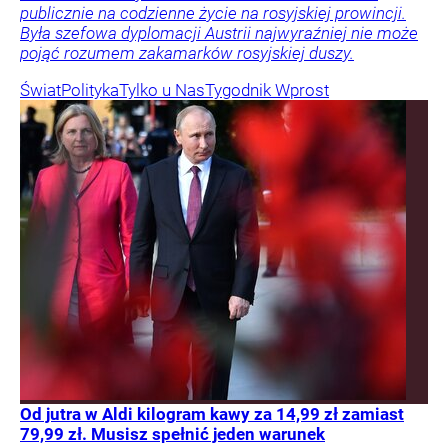
publicznie na codzienne życie na rosyjskiej prowincji.
Była szefowa dyplomacji Austrii najwyraźniej nie może
pojąć rozumem zakamarków rosyjskiej duszy.
Świat
Polityka
Tylko u Nas
Tygodnik Wprost
Od jutra w Aldi kilogram kawy za 14,99 zł zamiast
79,99 zł. Musisz spełnić jeden warunek