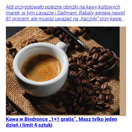
Aldi przygotowało potężne obniżki na kawy kultowych
marek, w tym Lavazzę i Dallmayr. Rabaty sięgają nawet
81 procent, ale musisz uważać na „haczyki” przy kasie.
Kawa w Biedronce „1+1 gratis”. Masz tylko jeden
dzień i limit 4 sztuki