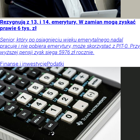
Rezygnują z 13. i 14. emerytury. W zamian mogą zyskać
prawie 6 tys. zł
Senior, który po osiągnięciu wieku emerytalnego nadal
pracuje i nie pobiera emerytury, może skorzystać z PIT-0. Przy
wyższej pensji zysk sięga 5976 zł rocznie.
Finanse i inwestycje
Podatki