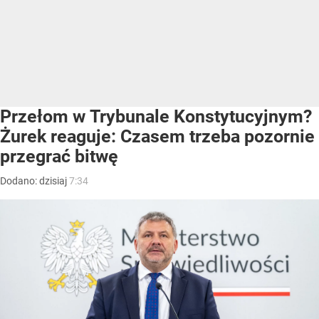
Przełom w Trybunale Konstytucyjnym?
Żurek reaguje: Czasem trzeba pozornie
przegrać bitwę
Dodano:
dzisiaj
7:34