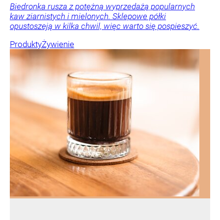
Biedronka rusza z potężną wyprzedażą popularnych
kaw ziarnistych i mielonych. Sklepowe półki
opustoszeją w kilka chwil, więc warto się pospieszyć.
Produkty
Żywienie