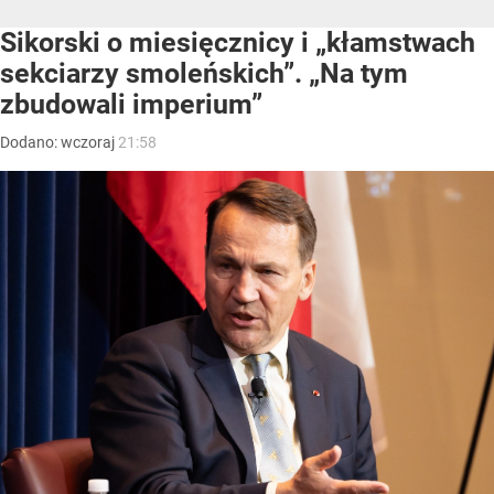
Sikorski o miesięcznicy i „kłamstwach
sekciarzy smoleńskich”. „Na tym
zbudowali imperium”
Dodano:
wczoraj
21:58