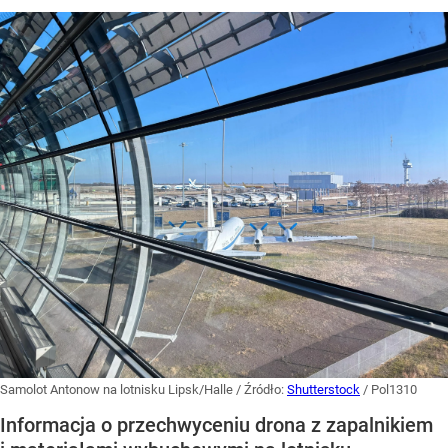
Samolot Antonow na lotnisku Lipsk/Halle
/ Źródło:
Shutterstock
/
Pol1310
Informacja o przechwyceniu drona z zapalnikiem