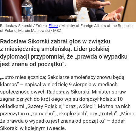
Radosław Sikorski
/ Źródło:
Flickr
/
Ministry of Foreign Affairs of the Republic
of Poland, Marcin Maniewski / MSZ
Radosław Sikorski zabrał głos w związku
z miesięcznicą smoleńską. Lider polskiej
dyplomacji przypomniał, że „prawda o wypadku
jest znana od początku”.
„Jutro miesięcznica; Sekciarze smoleńscy znowu będą
kłamać” – napisał w niedzielę 9 sierpnia w mediach
społecznościowych Radosław Sikorski. Minister spraw
zagranicznych do krótkiego wpisu dołączył kolaż z 10
okładkami „Gazety Polskiej” oraz „wSieci”. Można na nich
przeczytać o „zamachu”, „eksplozjach”, czy „trotylu”. „Mimo,
że prawda o wypadku jest znana od początku” – dodał
Sikorski w kolejnym tweecie.