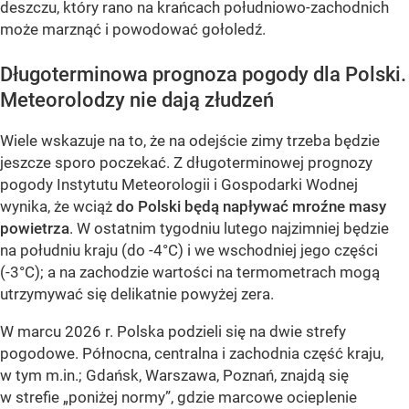
deszczu, który rano na krańcach południowo-zachodnich
może marznąć i powodować gołoledź.
Długoterminowa prognoza pogody dla Polski.
Meteorolodzy nie dają złudzeń
Wiele wskazuje na to, że na odejście zimy trzeba będzie
jeszcze sporo poczekać. Z długoterminowej prognozy
pogody Instytutu Meteorologii i Gospodarki Wodnej
wynika, że wciąż
do Polski będą napływać mroźne masy
powietrza
. W ostatnim tygodniu lutego najzimniej będzie
na południu kraju (do -4°C) i we wschodniej jego części
(-3°C); a na zachodzie wartości na termometrach mogą
utrzymywać się delikatnie powyżej zera.
W marcu 2026 r. Polska podzieli się na dwie strefy
pogodowe. Północna, centralna i zachodnia część kraju,
w tym m.in.; Gdańsk, Warszawa, Poznań, znajdą się
w strefie „poniżej normy”, gdzie marcowe ocieplenie