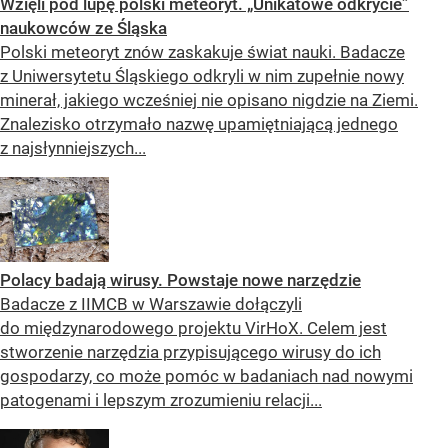
Wzięli pod lupę polski meteoryt. „Unikatowe odkrycie”
naukowców ze Śląska
Polski meteoryt znów zaskakuje świat nauki. Badacze
z Uniwersytetu Śląskiego odkryli w nim zupełnie nowy
minerał, jakiego wcześniej nie opisano nigdzie na Ziemi.
Znalezisko otrzymało nazwę upamiętniającą jednego
z najsłynniejszych...
Polacy badają wirusy. Powstaje nowe narzędzie
Badacze z IIMCB w Warszawie dołączyli
do międzynarodowego projektu VirHoX. Celem jest
stworzenie narzędzia przypisującego wirusy do ich
gospodarzy, co może pomóc w badaniach nad nowymi
patogenami i lepszym zrozumieniu relacji...