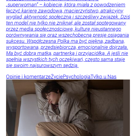
„superwoman” – kobiecie, która miała z powodzeniem
łączyć karierę zawodową, macierzyństwo, atrakcyjny
wygląd, aktywność społeczną i szczęśliwy związek. Dziś
ten model nie tylko nie zniknął, ale został spotęgowany
przez media społecznościowe, kulturę nieustannego
porównywania się oraz wszechobecną presję osiągania
sukcesu. Współczesna Polka ma być piękna, zadbana,
wysportowana, przedsiębiorcza, emocjonalnie dojrzała.
Ma być dobrą matką, partnerką i przyjaciółką. A jeśli nie
spełnia wszystkich tych oczekiwań, często sama staje
się swoim najsurowszym sędzią.
Opinie i komentarze
Życie
Psychologia
Tylko u Nas