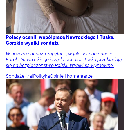
Polacy ocenili współpracę Nawrockiego i Tuska.
Gorzkie wyniki sondażu
W nowym sondażu zapytano, w jaki sposób relacje
Karola Nawrockiego i rządu Donalda Tuska przekładają
się na bezpieczeństwo Polski. Wyniki są wymowne.
Sondaże
Kraj
Polityka
Opinie i komentarze