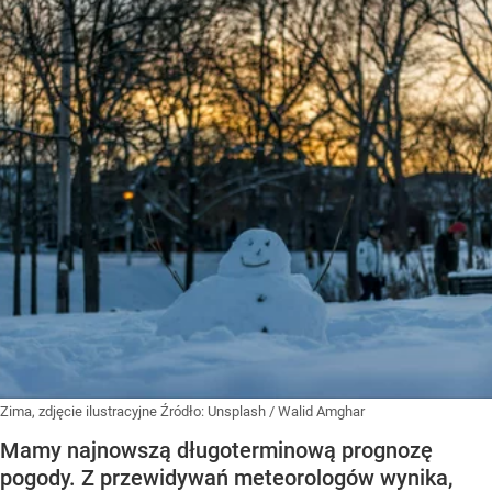
Zima, zdjęcie ilustracyjne
Źródło:
Unsplash
/
Walid Amghar
Mamy najnowszą długoterminową prognozę
pogody. Z przewidywań meteorologów wynika,