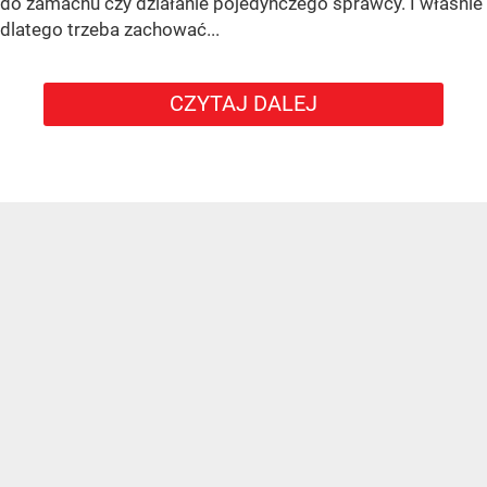
do zamachu czy działanie pojedynczego sprawcy. I właśnie
dlatego trzeba zachować...
CZYTAJ DALEJ