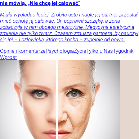
nie mówią. „Nie chcę jej całować”
Miała wyglądać lepiej. Zrobiła usta i nagle jej partner przestał
mieć ochotę ją całować. On poprawił szczękę, a żona
zobaczyła w nim obcego mężczyznę. Medycyna estetyczna
zmienia nie tylko twarz. Czasem zmusza partnera, by nauczył
się jej – i człowieka, którego kocha – zupełnie od nowa.
Opinie i komentarze
Psychologia
Życie
Tylko u Nas
Tygodnik
Wprost