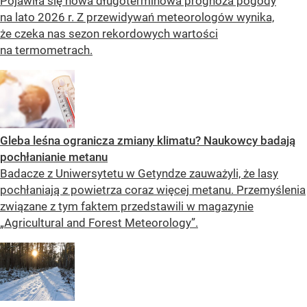
Pojawiła się nowa długoterminowa prognoza pogody
na lato 2026 r. Z przewidywań meteorologów wynika,
że czeka nas sezon rekordowych wartości
na termometrach.
Gleba leśna ogranicza zmiany klimatu? Naukowcy badają
pochłanianie metanu
Badacze z Uniwersytetu w Getyndze zauważyli, że lasy
pochłaniają z powietrza coraz więcej metanu. Przemyślenia
związane z tym faktem przedstawili w magazynie
„Agricultural and Forest Meteorology”.