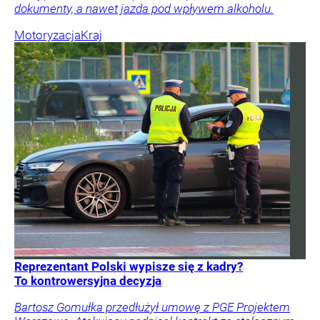
dokumenty, a nawet jazda pod wpływem alkoholu.
Motoryzacja
Kraj
Reprezentant Polski wypisze się z kadry?
To kontrowersyjna decyzja
Bartosz Gomułka przedłużył umowę z PGE Projektem