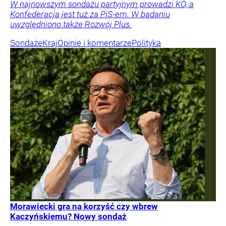
W najnowszym sondażu partyjnym prowadzi KO, a
Konfederacja jest tuż za PiS-em. W badaniu
uwzględniono także Rozwój Plus.
Sondaże
Kraj
Opinie i komentarze
Polityka
Morawiecki gra na korzyść czy wbrew
Kaczyńskiemu? Nowy sondaż