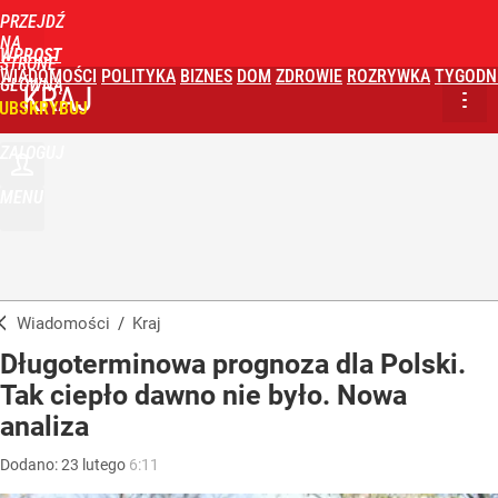
PRZEJDŹ
NA
WPROST
STRONĘ
WIADOMOŚCI
POLITYKA
BIZNES
DOM
ZDROWIE
ROZRYWKA
TYGODN
GŁÓWNĄ
KRAJ
UBSKRYBUJ
ZALOGUJ
MENU
Wiadomości
/
Kraj
Długoterminowa prognoza dla Polski.
Tak ciepło dawno nie było. Nowa
analiza
Dodano:
23
lutego
6:11