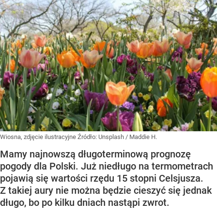
Wiosna, zdjęcie ilustracyjne
Źródło:
Unsplash
/
Maddie H.
Mamy najnowszą długoterminową prognozę
pogody dla Polski. Już niedługo na termometrach
pojawią się wartości rzędu 15 stopni Celsjusza.
Z takiej aury nie można będzie cieszyć się jednak
długo, bo po kilku dniach nastąpi zwrot.