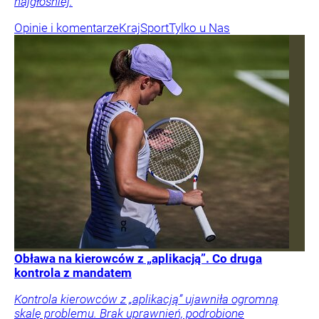
najgłośniej.
Opinie i komentarze
Kraj
Sport
Tylko u Nas
Obława na kierowców z „aplikacją”. Co druga
kontrola z mandatem
Kontrola kierowców z „aplikacją” ujawniła ogromną
skalę problemu. Brak uprawnień, podrobione