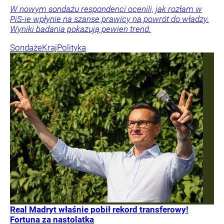
W nowym sondażu respondenci ocenili, jak rozłam w
PiS-ie wpłynie na szanse prawicy na powrót do władzy.
Wyniki badania pokazują pewien trend.
Sondaże
Kraj
Polityka
Real Madryt właśnie pobił rekord transferowy!
Fortuna za nastolatka