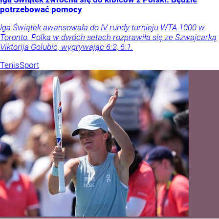
potrzebować pomocy
Iga Świątek awansowała do IV rundy turnieju WTA 1000 w
Toronto. Polka w dwóch setach rozprawiła się ze Szwajcarką
Viktorija Golubic, wygrywając 6:2, 6:1.
Tenis
Sport