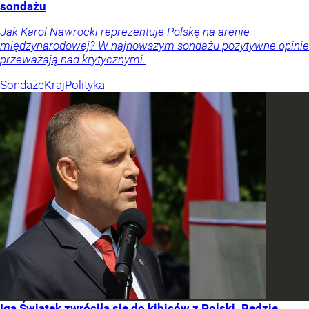
sondażu
Jak Karol Nawrocki reprezentuje Polskę na arenie
międzynarodowej? W najnowszym sondażu pozytywne opinie
przeważają nad krytycznymi.
Sondaże
Kraj
Polityka
Iga Świątek zwróciła się do kibiców z Polski. Będzie