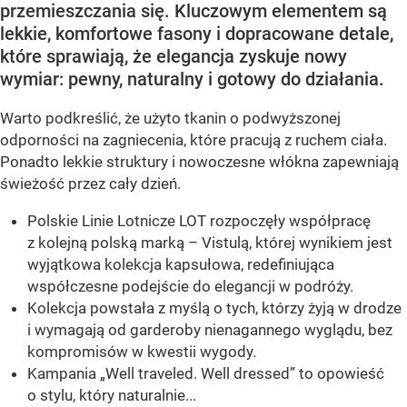
przemieszczania się. Kluczowym elementem są
lekkie, komfortowe fasony i dopracowane detale,
które sprawiają, że elegancja zyskuje nowy
wymiar: pewny, naturalny i gotowy do działania.
Warto podkreślić, że użyto tkanin o podwyższonej
odporności na zagniecenia, które pracują z ruchem ciała.
Ponadto lekkie struktury i nowoczesne włókna zapewniają
świeżość przez cały dzień.
Polskie Linie Lotnicze LOT rozpoczęły współpracę
z kolejną polską marką – Vistulą, której wynikiem jest
wyjątkowa kolekcja kapsułowa, redefiniująca
współczesne podejście do elegancji w podróży.
Kolekcja powstała z myślą o tych, którzy żyją w drodze
i wymagają od garderoby nienagannego wyglądu, bez
kompromisów w kwestii wygody.
Kampania „Well traveled. Well dressed” to opowieść
o stylu, który naturalnie...