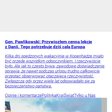
Gen. Pawlikowski: Przywiozłem cenną lekcję
z Danii. Tego potrzebuje dziś cała Europa
Kilka dni spędzonych wakacyjnie w Kopenhadze miało
być przede wszystkim odpoczynkiem. I rzeczywiście
było. Ale jak to często bywa, zawodowe doświadczenie
sprawia, że nawet podczas urlopu trudno całkowicie
przestać obserwować otaczającą rzeczywistość.
Zwłaszcza gdy przez wiele lat odpowiadało się za
bezpieczeństwo państwa.
Opinie i komentarze
Polityka
Kraj
Świat
Tylko u Nas