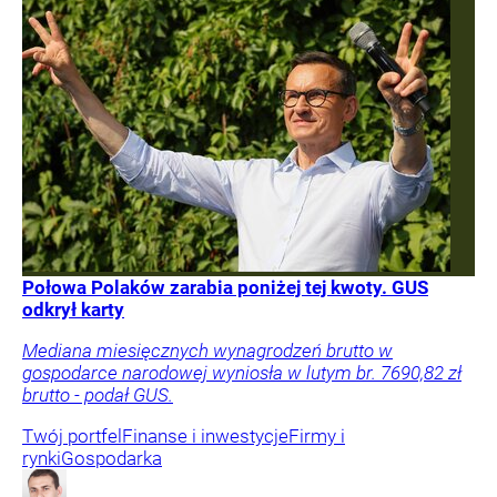
Połowa Polaków zarabia poniżej tej kwoty. GUS
odkrył karty
Mediana miesięcznych wynagrodzeń brutto w
gospodarce narodowej wyniosła w lutym br. 7690,82 zł
brutto - podał GUS.
Twój portfel
Finanse i inwestycje
Firmy i
rynki
Gospodarka