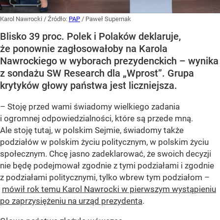
Karol Nawrocki
/ Źródło:
PAP
/
Paweł Supernak
Blisko 39 proc. Polek i Polaków deklaruje,
że ponownie zagłosowałoby na Karola
Nawrockiego w wyborach prezydenckich – wynika
z sondażu SW Research dla „Wprost”. Grupa
krytyków głowy państwa jest liczniejsza.
– Stoję przed wami świadomy wielkiego zadania
i ogromnej odpowiedzialności, które są przede mną.
Ale stoję tutaj, w polskim Sejmie, świadomy także
podziałów w polskim życiu politycznym, w polskim życiu
społecznym. Chcę jasno zadeklarować, że swoich decyzji
nie będę podejmował zgodnie z tymi podziałami i zgodnie
z podziałami politycznymi, tylko wbrew tym podziałom –
mówił rok temu Karol Nawrocki w pierwszym wystąpieniu
po zaprzysiężeniu na urząd prezydenta
.