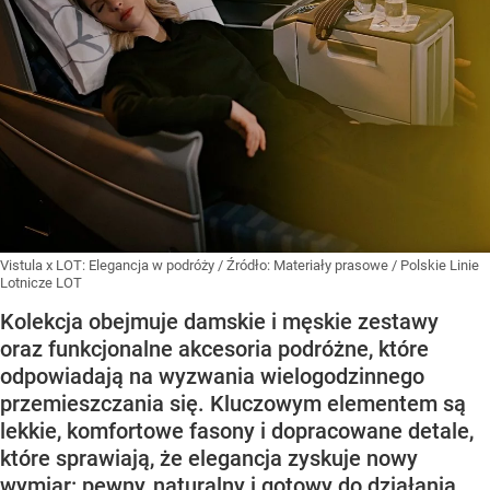
Vistula x LOT: Elegancja w podróży
/ Źródło:
Materiały prasowe
/
Polskie Linie
Lotnicze LOT
Kolekcja obejmuje damskie i męskie zestawy
oraz funkcjonalne akcesoria podróżne, które
odpowiadają na wyzwania wielogodzinnego
przemieszczania się. Kluczowym elementem są
lekkie, komfortowe fasony i dopracowane detale,
które sprawiają, że elegancja zyskuje nowy
wymiar: pewny, naturalny i gotowy do działania.