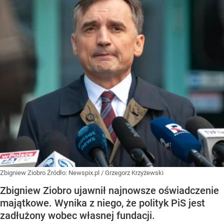
Zbigniew Ziobro
Źródło:
Newspix.pl
/
Grzegorz Krzyżewski
Zbigniew Ziobro ujawnił najnowsze oświadczenie
majątkowe. Wynika z niego, że polityk PiS jest
zadłużony wobec własnej fundacji.