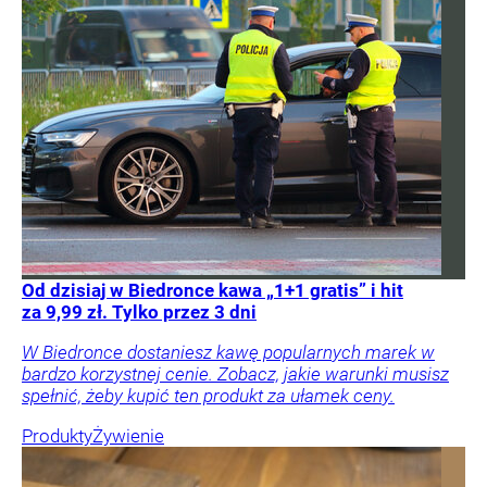
Od dzisiaj w Biedronce kawa „1+1 gratis” i hit
za 9,99 zł. Tylko przez 3 dni
W Biedronce dostaniesz kawę popularnych marek w
bardzo korzystnej cenie. Zobacz, jakie warunki musisz
spełnić, żeby kupić ten produkt za ułamek ceny.
Produkty
Żywienie