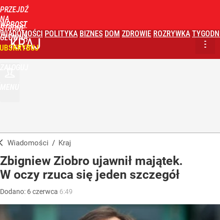
PRZEJDŹ
NA
WPROST
STRONĘ
WIADOMOŚCI
POLITYKA
BIZNES
DOM
ZDROWIE
ROZRYWKA
TYGODN
GŁÓWNĄ
KRAJ
UBSKRYBUJ
ZALOGUJ
MENU
Wiadomości
/
Kraj
Zbigniew Ziobro ujawnił majątek.
W oczy rzuca się jeden szczegół
Dodano:
6
czerwca
6:49