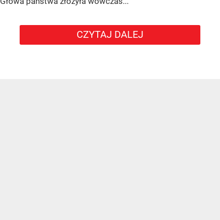
Głowa państwa złożyła wówczas...
CZYTAJ DALEJ