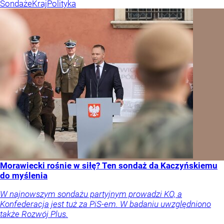
Sondaże
Kraj
Polityka
Morawiecki rośnie w siłę? Ten sondaż da Kaczyńskiemu
do myślenia
W najnowszym sondażu partyjnym prowadzi KO, a
Konfederacja jest tuż za PiS-em. W badaniu uwzględniono
także Rozwój Plus.