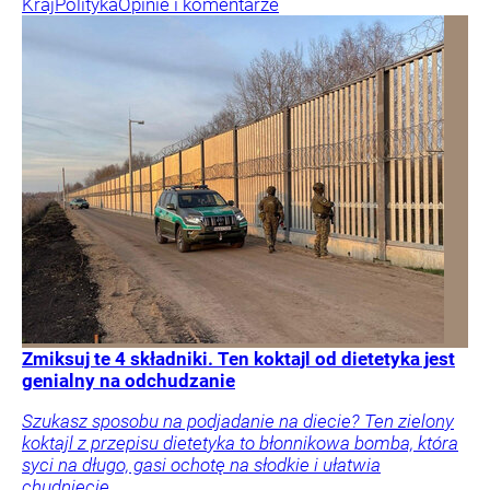
Kraj
Polityka
Opinie i komentarze
Zmiksuj te 4 składniki. Ten koktajl od dietetyka jest
genialny na odchudzanie
Szukasz sposobu na podjadanie na diecie? Ten zielony
koktajl z przepisu dietetyka to błonnikowa bomba, która
syci na długo, gasi ochotę na słodkie i ułatwia
chudnięcie.