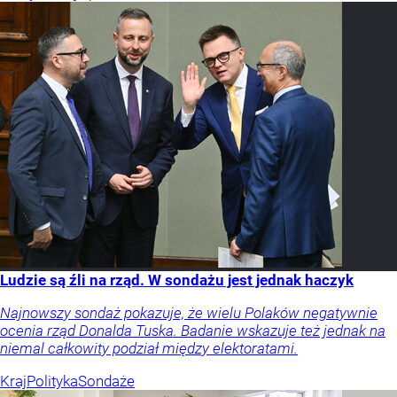
Ludzie są źli na rząd. W sondażu jest jednak haczyk
Najnowszy sondaż pokazuje, że wielu Polaków negatywnie
ocenia rząd Donalda Tuska. Badanie wskazuje też jednak na
niemal całkowity podział między elektoratami.
Kraj
Polityka
Sondaże