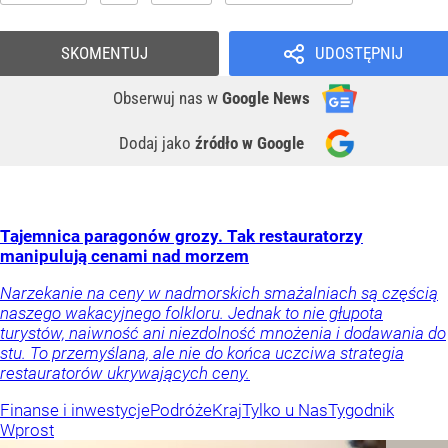
SKOMENTUJ
UDOSTĘPNIJ
Obserwuj nas
w
Google News
Dodaj jako
źródło w Google
Tajemnica paragonów grozy. Tak restauratorzy
manipulują cenami nad morzem
Narzekanie na ceny w nadmorskich smażalniach są częścią
naszego wakacyjnego folkloru. Jednak to nie głupota
turystów, naiwność ani niezdolność mnożenia i dodawania do
stu. To przemyślana, ale nie do końca uczciwa strategia
restauratorów ukrywających ceny.
Finanse i inwestycje
Podróże
Kraj
Tylko u Nas
Tygodnik
Wprost