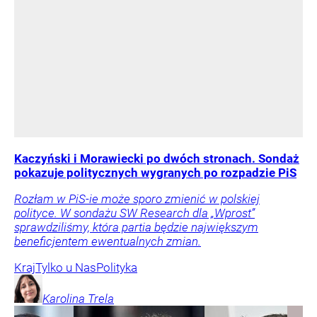
Kaczyński i Morawiecki po dwóch stronach. Sondaż
pokazuje politycznych wygranych po rozpadzie PiS
Rozłam w PiS-ie może sporo zmienić w polskiej
polityce. W sondażu SW Research dla „Wprost”
sprawdziliśmy, która partia będzie największym
beneficjentem ewentualnych zmian.
Kraj
Tylko u Nas
Polityka
Karolina
Trela