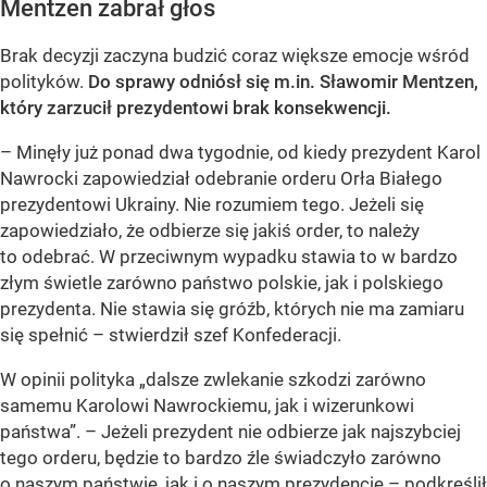
Mentzen zabrał głos
Brak decyzji zaczyna budzić coraz większe emocje wśród
polityków.
Do sprawy odniósł się m.in. Sławomir Mentzen,
który zarzucił prezydentowi brak konsekwencji.
– Minęły już ponad dwa tygodnie, od kiedy prezydent Karol
Nawrocki zapowiedział odebranie orderu Orła Białego
prezydentowi Ukrainy. Nie rozumiem tego. Jeżeli się
zapowiedziało, że odbierze się jakiś order, to należy
to odebrać. W przeciwnym wypadku stawia to w bardzo
złym świetle zarówno państwo polskie, jak i polskiego
prezydenta. Nie stawia się gróźb, których nie ma zamiaru
się spełnić – stwierdził szef Konfederacji.
W opinii polityka „dalsze zwlekanie szkodzi zarówno
samemu Karolowi Nawrockiemu, jak i wizerunkowi
państwa”. – Jeżeli prezydent nie odbierze jak najszybciej
tego orderu, będzie to bardzo źle świadczyło zarówno
o naszym państwie, jak i o naszym prezydencie – podkreślił