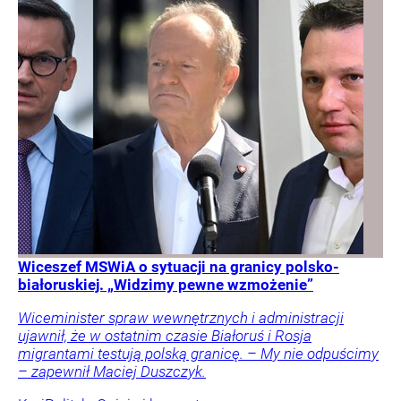
Wiceszef MSWiA o sytuacji na granicy polsko-
białoruskiej. „Widzimy pewne wzmożenie”
Wiceminister spraw wewnętrznych i administracji
ujawnił, że w ostatnim czasie Białoruś i Rosja
migrantami testują polską granicę. – My nie odpuścimy
– zapewnił Maciej Duszczyk.