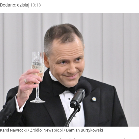
Dodano:
dzisiaj
10:18
Karol Nawrocki
/ Źródło:
Newspix.pl
/
Damian Burzykowski