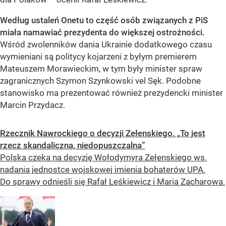
Według ustaleń Onetu to część osób związanych z PiS
miała namawiać prezydenta do większej ostrożności.
Wśród zwolenników dania Ukrainie dodatkowego czasu
wymieniani są politycy kojarzeni z byłym premierem
Mateuszem Morawieckim, w tym były minister spraw
zagranicznych Szymon Szynkowski vel Sęk. Podobne
stanowisko ma prezentować również prezydencki minister
Marcin Przydacz.
Rzecznik Nawrockiego o decyzji Zełenskiego. „To jest
rzecz skandaliczna, niedopuszczalna”
Polska czeka na decyzję Wołodymyra Zełenskiego ws.
nadania jednostce wojskowej imienia bohaterów UPA.
Do sprawy odnieśli się Rafał Leśkiewicz i Maria Zacharowa.