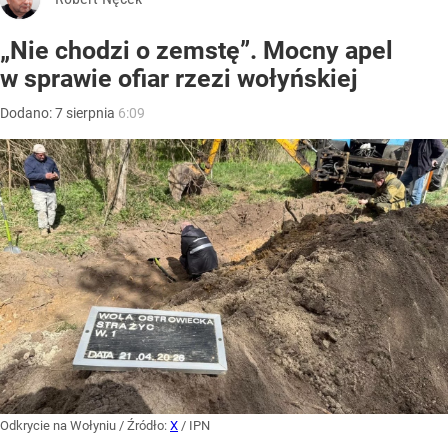
„Nie chodzi o zemstę”. Mocny apel
w sprawie ofiar rzezi wołyńskiej
Dodano:
7
sierpnia
6:09
Odkrycie na Wołyniu
/ Źródło:
X
/
IPN