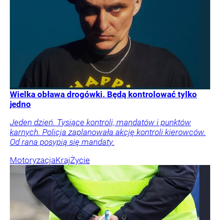
Wielka obława drogówki. Będą kontrolować tylko
jedno
Jeden dzień. Tysiące kontroli, mandatów i punktów
karnych. Policja zaplanowała akcję kontroli kierowców.
Od rana posypią się mandaty.
Motoryzacja
Kraj
Życie