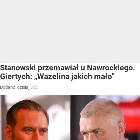
Stanowski przemawiał u Nawrockiego.
Giertych: „Wazelina jakich mało”
Dodano:
dzisiaj
8:56