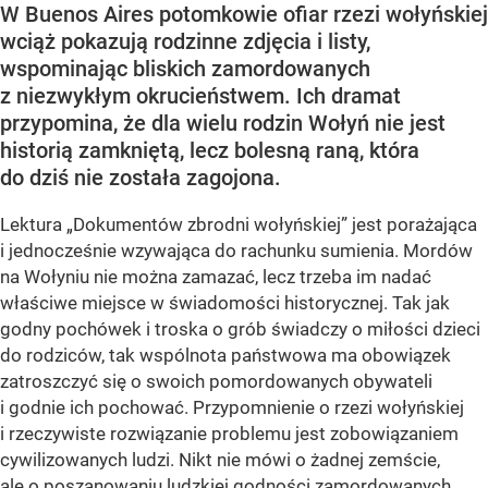
W Buenos Aires potomkowie ofiar rzezi wołyńskiej
wciąż pokazują rodzinne zdjęcia i listy,
wspominając bliskich zamordowanych
z niezwykłym okrucieństwem. Ich dramat
przypomina, że dla wielu rodzin Wołyń nie jest
historią zamkniętą, lecz bolesną raną, która
do dziś nie została zagojona.
Lektura „Dokumentów zbrodni wołyńskiej” jest porażająca
i jednocześnie wzywająca do rachunku sumienia. Mordów
na Wołyniu nie można zamazać, lecz trzeba im nadać
właściwe miejsce w świadomości historycznej. Tak jak
godny pochówek i troska o grób świadczy o miłości dzieci
do rodziców, tak wspólnota państwowa ma obowiązek
zatroszczyć się o swoich pomordowanych obywateli
i godnie ich pochować. Przypomnienie o rzezi wołyńskiej
i rzeczywiste rozwiązanie problemu jest zobowiązaniem
cywilizowanych ludzi. Nikt nie mówi o żadnej zemście,
ale o poszanowaniu ludzkiej godności zamordowanych,