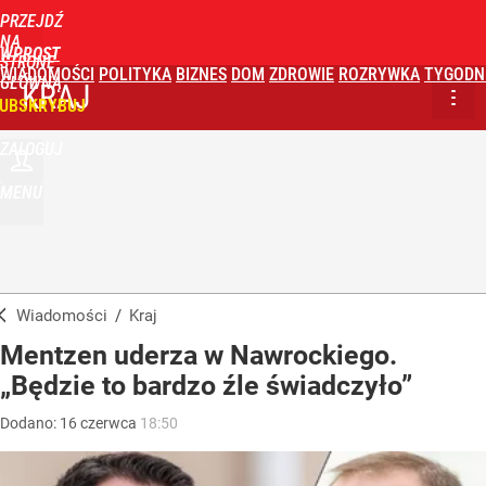
PRZEJDŹ
NA
WPROST
STRONĘ
WIADOMOŚCI
POLITYKA
BIZNES
DOM
ZDROWIE
ROZRYWKA
TYGODN
GŁÓWNĄ
KRAJ
UBSKRYBUJ
ZALOGUJ
MENU
Wiadomości
/
Kraj
Mentzen uderza w Nawrockiego.
„Będzie to bardzo źle świadczyło”
Dodano:
16
czerwca
18:50