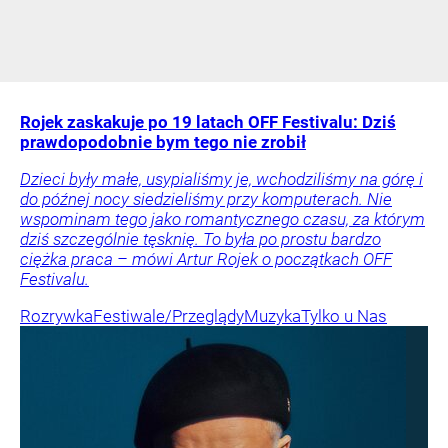
Rojek zaskakuje po 19 latach OFF Festivalu: Dziś
prawdopodobnie bym tego nie zrobił
Dzieci były małe, usypialiśmy je, wchodziliśmy na górę i
do późnej nocy siedzieliśmy przy komputerach. Nie
wspominam tego jako romantycznego czasu, za którym
dziś szczególnie tęsknię. To była po prostu bardzo
ciężka praca – mówi Artur Rojek o początkach OFF
Festivalu.
Rozrywka
Festiwale/Przeglądy
Muzyka
Tylko u Nas