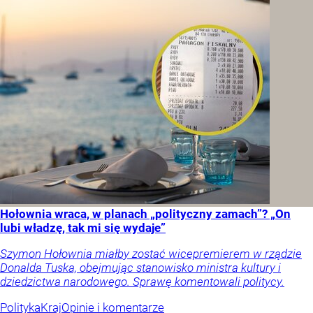
Hołownia wraca, w planach „polityczny zamach”? „On
lubi władzę, tak mi się wydaje”
Szymon Hołownia miałby zostać wicepremierem w rządzie
Donalda Tuska, obejmując stanowisko ministra kultury i
dziedzictwa narodowego. Sprawę komentowali politycy.
Polityka
Kraj
Opinie i komentarze