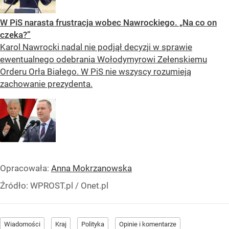
W PiS narasta frustracja wobec Nawrockiego. „Na co on
czeka?”
Karol Nawrocki nadal nie podjął decyzji w sprawie
ewentualnego odebrania Wołodymyrowi Zełenskiemu
Orderu Orła Białego. W PiS nie wszyscy rozumieją
zachowanie prezydenta.
Opracowała:
Anna Mokrzanowska
Źródło:
WPROST.pl
/
Onet.pl
Wiadomości
Kraj
Polityka
Opinie i komentarze