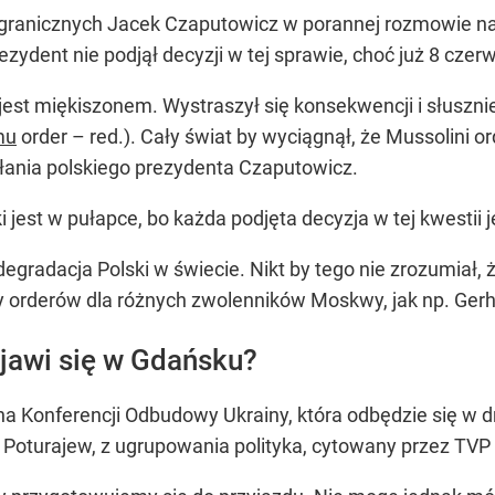
agranicznych Jacek Czaputowicz w porannej rozmowie na
ezydent nie podjął decyzji w tej sprawie, choć już 8 czer
jest miękiszonem. Wystraszył się konsekwencji i słuszni
mu
order – red.). Cały świat by wyciągnął, że Mussolini o
ałania polskiego prezydenta Czaputowicz.
jest w pułapce, bo każda podjęta decyzja w tej kwestii je
o degradacja Polski w świecie. Nikt by tego nie zrozumi
y orderów dla różnych zwolenników Moskwy, jak np. Ger
jawi się w Gdańsku?
na Konferencji Odbudowy Ukrainy, która odbędzie się w
oturajew, z ugrupowania polityka, cytowany przez TVP 