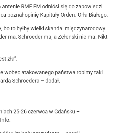
 antenie RMF FM odniósł się do zapowiedzi
wca poznał opinię Kapituły
Orderu Orła Białego
.
e, bo to byłby wielki skandal międzynarodowy
rder ma, Schroeder ma, a Zełenski nie ma. Nikt
st zła”
.
ał, że wobec atakowanego państwa robimy taki
harda Schroedera – dodał.
 dniach 25-26 czerwca w Gdańsku –
Info.