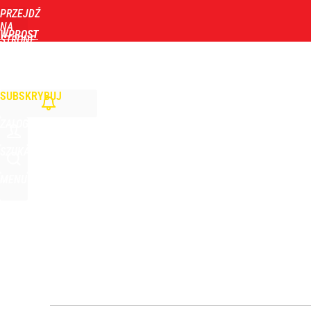
PRZEJDŹ
Udostępnij
0
Skomentuj
NA
WPROST
STRONĘ
GŁÓWNĄ
WIADOMOŚCI
POLITYKA
BIZNES
DOM
ZDROWIE
ROZRYWKA
TYGOD
Kłopoty w imperium Sakiewicza? Fundacja prezesa
SUBSKRYBUJ
2
ZALOGUJ
Rzeczniczka MSZ Rosji ostro o słowach Nawrockie
SZUKAJ
MENU
1
„Nie chodzi o zemstę”. Mocny apel w sprawie ofiar 
dodaj