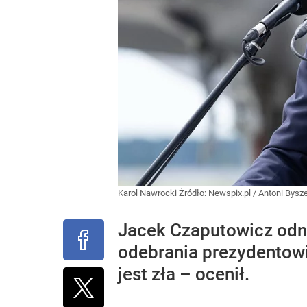
Karol Nawrocki
Źródło:
Newspix.pl
/
Antoni Bysz
Jacek Czaputowicz odni
odebrania prezydentowi 
jest zła – ocenił.