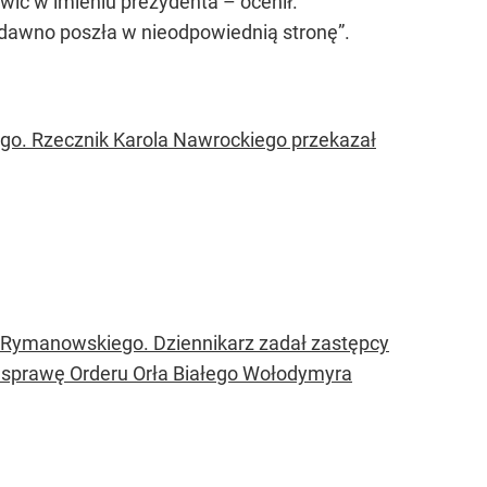
wić w imieniu prezydenta – ocenił.
ż dawno poszła w nieodpowiednią stronę”
.
ego. Rzecznik Karola Nawrockiego przekazał
 Rymanowskiego. Dziennikarz zadał zastępcy
 o sprawę Orderu Orła Białego Wołodymyra