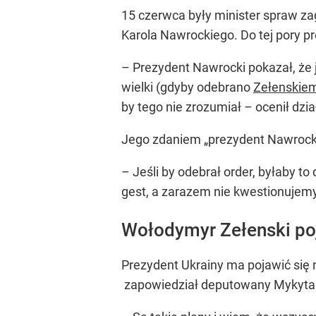
15 czerwca były minister spraw z
Karola Nawrockiego. Do tej pory pr
– Prezydent Nawrocki pokazał, że 
wielki (gdyby odebrano
Zełenskie
by tego nie zrozumiał – ocenił dzi
Jego zdaniem
„prezydent Nawrocki 
– Jeśli by odebrał order, byłaby t
gest, a zarazem nie kwestionujem
Wołodymyr Zełenski po
Prezydent Ukrainy ma pojawić się 
zapowiedział deputowany Mykyta P