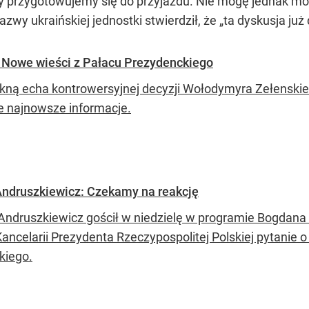
cy przygotowujemy się do przyjazdu. Nie mogę jednak mó
zwy ukraińskiej jednostki stwierdził, że
„ta dyskusja ju
? Nowe wieści z Pałacu Prezydenckiego
lkną echa kontrowersyjnej decyzji Wołodymyra Zełenski
e najnowsze informacje.
Andruszkiewicz: Czekamy na reakcję
ndruszkiewicz gościł w niedzielę w programie Bogdana
Kancelarii Prezydenta Rzeczypospolitej Polskiej pytanie
kiego.