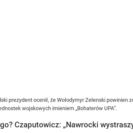
ski prezydent ocenił, że Wołodymyr Zełenski powinien 
 jednostek wojskowych imieniem
„Bohaterów UPA”
.
ego? Czaputowicz:
„Nawrocki w
ystrasz