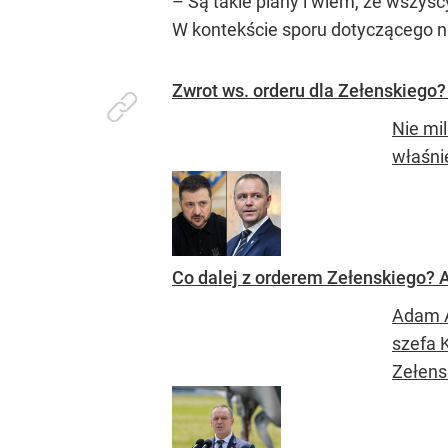
– Są takie plany i wiem, że wszys
W kontekście sporu dotyczącego na
Zwrot ws. orderu dla Zełenskiego
Nie mi
właśni
Co dalej z orderem Zełenskiego? 
Adam A
szefa 
Zełens