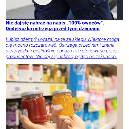
Nie daj się nabrać na napis „100% owoców”.
Dietetyczka ostrzega przed tymi dżemami
Lubisz dżemy? Uważaj na te ze sklepu. Niektóre mogą
cię mocno rozczarować. Ostrzega przed nimi znana
dietetyczka i bezlitośnie obnaża triki stosowane przez
producentów. Nie daj się nabrać, będąc na zakupach.