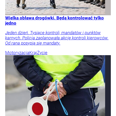
Wielka obława drogówki. Będą kontrolować tylko
jedno
Jeden dzień. Tysiące kontroli, mandatów i punktów
karnych. Policja zaplanowała akcję kontroli kierowców.
Od rana posypią się mandaty.
Motoryzacja
Kraj
Życie