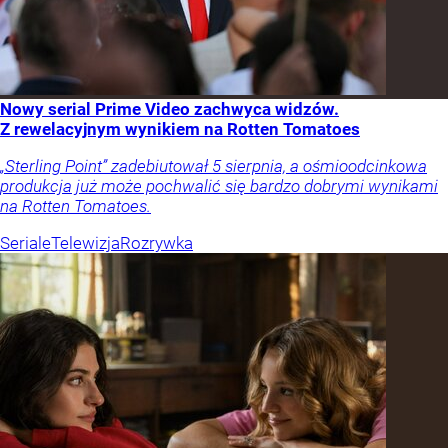
Nowy serial Prime Video zachwyca widzów.
Z rewelacyjnym wynikiem na Rotten Tomatoes
„Sterling Point” zadebiutował 5 sierpnia, a ośmioodcinkowa
produkcja już może pochwalić się bardzo dobrymi wynikami
na Rotten Tomatoes.
Seriale
Telewizja
Rozrywka