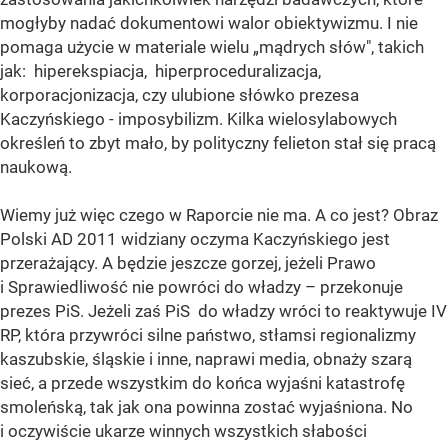
mogłyby nadać dokumentowi walor obiektywizmu. I nie
pomaga użycie w materiale wielu „mądrych słów", takich
jak: hiperekspiacja, hiperproceduralizacja,
korporacjonizacja, czy ulubione słówko prezesa
Kaczyńskiego - imposybilizm. Kilka wielosylabowych
określeń to zbyt mało, by polityczny felieton stał się pracą
naukową.
Wiemy już więc czego w Raporcie nie ma. A co jest? Obraz
Polski AD 2011 widziany oczyma Kaczyńskiego jest
przerażający. A będzie jeszcze gorzej, jeżeli Prawo
i Sprawiedliwość nie powróci do władzy – przekonuje
prezes PiS. Jeżeli zaś PiS do władzy wróci to reaktywuje IV
RP, która przywróci silne państwo, stłamsi regionalizmy
kaszubskie, śląskie i inne, naprawi media, obnaży szarą
sieć, a przede wszystkim do końca wyjaśni katastrofę
smoleńską, tak jak ona powinna zostać wyjaśniona. No
i oczywiście ukarze winnych wszystkich słabości