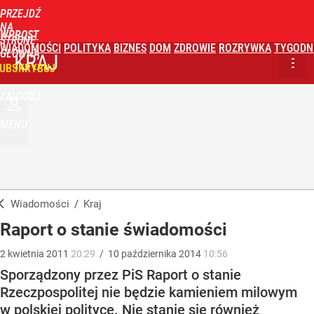
PRZEJDŹ
NA
WPROST
STRONĘ
WIADOMOŚCI
POLITYKA
BIZNES
DOM
ZDROWIE
ROZRYWKA
TYGODN
GŁÓWNĄ
KRAJ
UBSKRYBUJ
ZALOGUJ
MENU
Wiadomości
/
Kraj
Raport o stanie świadomości
2
kwietnia
2011
20:29
/
10
października
2014
10:56
Sporządzony przez PiS Raport o stanie
Rzeczpospolitej nie będzie kamieniem milowym
w polskiej polityce. Nie stanie się również