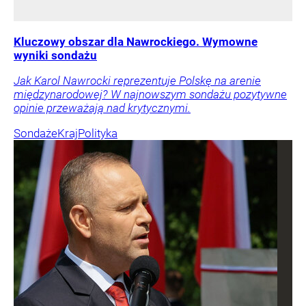
Kluczowy obszar dla Nawrockiego. Wymowne
wyniki sondażu
Jak Karol Nawrocki reprezentuje Polskę na arenie
międzynarodowej? W najnowszym sondażu pozytywne
opinie przeważają nad krytycznymi.
Sondaże
Kraj
Polityka