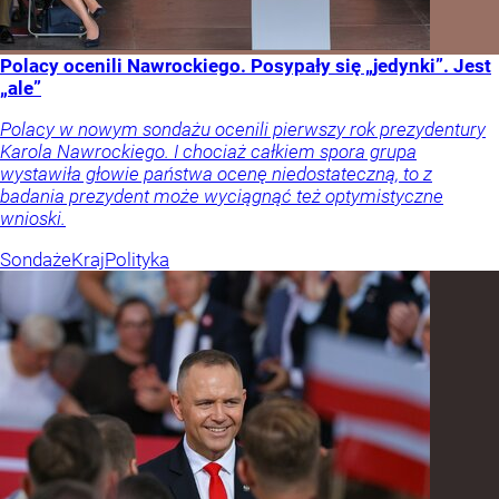
Polacy ocenili Nawrockiego. Posypały się „jedynki”. Jest
„ale”
Polacy w nowym sondażu ocenili pierwszy rok prezydentury
Karola Nawrockiego. I chociaż całkiem spora grupa
wystawiła głowie państwa ocenę niedostateczną, to z
badania prezydent może wyciągnąć też optymistyczne
wnioski.
Sondaże
Kraj
Polityka