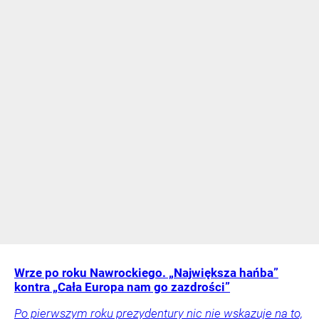
Wrze po roku Nawrockiego. „Największa hańba”
kontra „Cała Europa nam go zazdrości”
Po pierwszym roku prezydentury nic nie wskazuje na to,