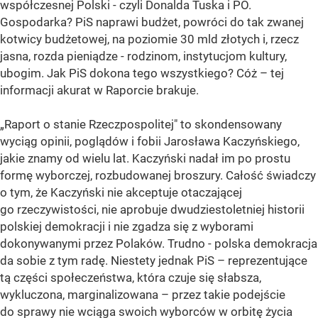
współczesnej Polski - czyli Donalda Tuska i PO.
Gospodarka? PiS naprawi budżet, powróci do tak zwanej
kotwicy budżetowej, na poziomie 30 mld złotych i, rzecz
jasna, rozda pieniądze - rodzinom, instytucjom kultury,
ubogim. Jak PiS dokona tego wszystkiego? Cóż – tej
informacji akurat w Raporcie brakuje.
„Raport o stanie Rzeczpospolitej" to skondensowany
wyciąg opinii, poglądów i fobii Jarosława Kaczyńskiego,
jakie znamy od wielu lat. Kaczyński nadał im po prostu
formę wyborczej, rozbudowanej broszury. Całość świadczy
o tym, że Kaczyński nie akceptuje otaczającej
go rzeczywistości, nie aprobuje dwudziestoletniej historii
polskiej demokracji i nie zgadza się z wyborami
dokonywanymi przez Polaków. Trudno - polska demokracja
da sobie z tym radę. Niestety jednak PiS – reprezentujące
tą części społeczeństwa, która czuje się słabsza,
wykluczona, marginalizowana – przez takie podejście
do sprawy nie wciąga swoich wyborców w orbitę życia