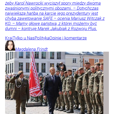
żeby Karol Nawrocki wyciszył spory między dwoma
zwaśnionymi politycznymi obozami. – Dotychczas
największą hańbą na karcie jego prezydentury jest
chyba zawetowanie SAFE – ocenia Mariusz Witczak z
KO. – Mamy głowę państwa, z której możemy być
dumni – kontruje Marek Jakubiak z Rozwoju Plus.
Kraj
Tylko u Nas
Polityka
Opinie i komentarze
Magdalena
Frindt