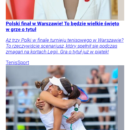
Polski finał w Warszawie! To będzie wielkie święto
w grze o tytuł
Aż trzy Polki w finale turnieju tenisowego w Warszawie?
To rzeczywiście scenariusz, który spełnił się podczas
zmagań na kortach Legii. Gra o tytuł już w piątek!
Tenis
Sport