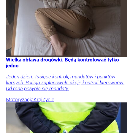
Wielka obława drogówki. Będą kontrolować tylko
jedno
Jeden dzień. Tysiące kontroli, mandatów i punktów
karnych. Policja zaplanowała akcję kontroli kierowców.
Od rana posypią się mandaty.
Motoryzacja
Kraj
Życie