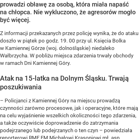
prowadzi obławę za osobą, która miała napaść
na chłopca. Nie wykluczono, że agresorów mogło
być więcej.
Z informacji przekazanych przez policję wynika, że do ataku
doszło w piątek po godz. 19. 00 przy ul. Księcia Bolka
w Kamiennej Górze (woj. dolnośląskie) niedaleko
Wałbrzycha. W pobliżu miejsca zdarzenia trwały obchody
w ramach Dni Kamiennej Góry.
Atak na 15-latka na Dolnym Śląsku. Trwają
poszukiwania
– Policjanci z Kamiennej Góry na miejscu prowadzą
czynności zarówno procesowe, jak i operacyjne, które mają
na celu wyjaśnienie wszelkich okoliczności tego zdarzenia,
a także oczywiście doprowadzenie do zatrzymania
podejrzanego lub podejrzanych o ten czyn – powiedziała
reporterowi RMF FM Michałowi Krasoniowi mł. asp.