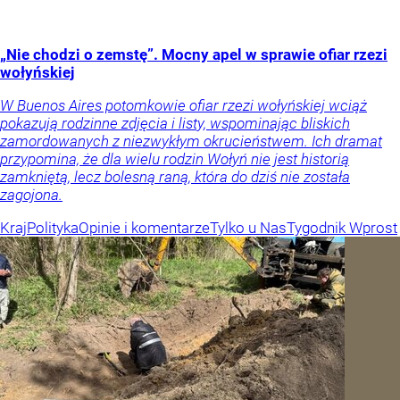
„Nie chodzi o zemstę”. Mocny apel w sprawie ofiar rzezi
wołyńskiej
W Buenos Aires potomkowie ofiar rzezi wołyńskiej wciąż
pokazują rodzinne zdjęcia i listy, wspominając bliskich
zamordowanych z niezwykłym okrucieństwem. Ich dramat
przypomina, że dla wielu rodzin Wołyń nie jest historią
zamkniętą, lecz bolesną raną, która do dziś nie została
zagojona.
Kraj
Polityka
Opinie i komentarze
Tylko u Nas
Tygodnik Wprost