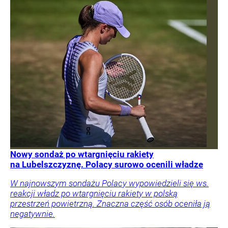
Nowy sondaż po wtargnięciu rakiety
na Lubelszczyznę. Polacy surowo ocenili władze
W najnowszym sondażu Polacy wypowiedzieli się ws.
reakcji władz po wtargnięciu rakiety w polską
przestrzeń powietrzną. Znaczna część osób oceniła ją
negatywnie.