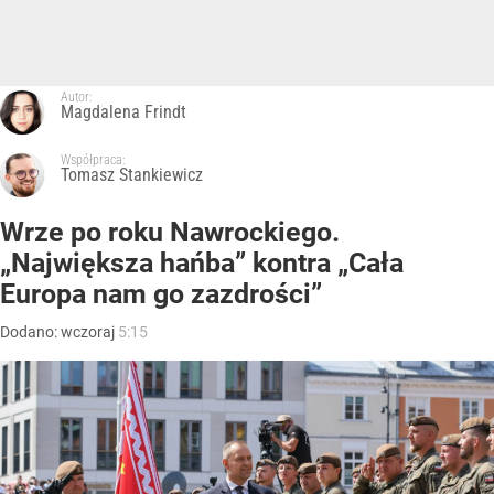
Autor:
Magdalena Frindt
Współpraca:
Tomasz Stankiewicz
Wrze po roku Nawrockiego.
„Największa hańba” kontra „Cała
Europa nam go zazdrości”
Dodano:
wczoraj
5:15