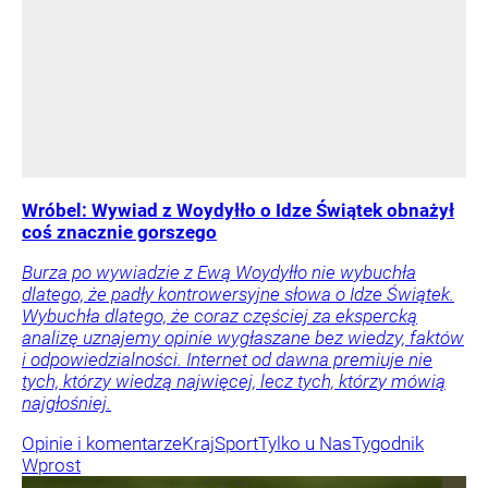
Wróbel: Wywiad z Woydyłło o Idze Świątek obnażył
coś znacznie gorszego
Burza po wywiadzie z Ewą Woydyłło nie wybuchła
dlatego, że padły kontrowersyjne słowa o Idze Świątek.
Wybuchła dlatego, że coraz częściej za ekspercką
analizę uznajemy opinie wygłaszane bez wiedzy, faktów
i odpowiedzialności. Internet od dawna premiuje nie
tych, którzy wiedzą najwięcej, lecz tych, którzy mówią
najgłośniej.
Opinie i komentarze
Kraj
Sport
Tylko u Nas
Tygodnik
Wprost