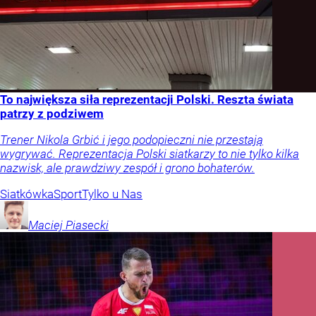
To największa siła reprezentacji Polski. Reszta świata
patrzy z podziwem
Trener Nikola Grbić i jego podopieczni nie przestają
wygrywać. Reprezentacja Polski siatkarzy to nie tylko kilka
nazwisk, ale prawdziwy zespół i grono bohaterów.
Siatkówka
Sport
Tylko u Nas
Maciej
Piasecki