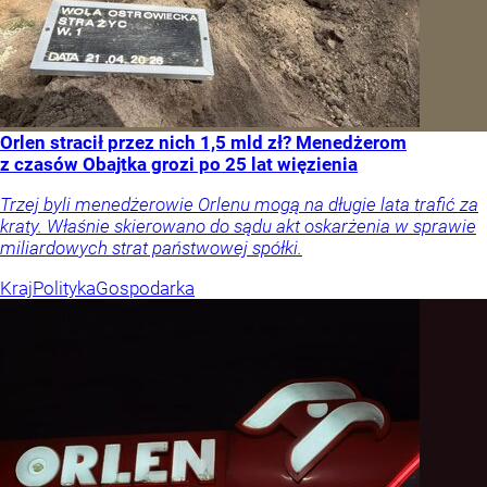
Orlen stracił przez nich 1,5 mld zł? Menedżerom
z czasów Obajtka grozi po 25 lat więzienia
Trzej byli menedżerowie Orlenu mogą na długie lata trafić za
kraty. Właśnie skierowano do sądu akt oskarżenia w sprawie
miliardowych strat państwowej spółki.
Kraj
Polityka
Gospodarka