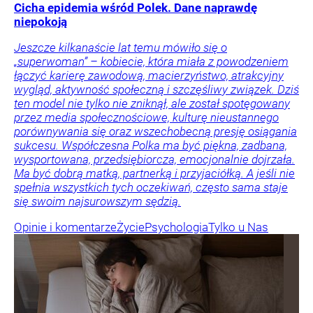
Cicha epidemia wśród Polek. Dane naprawdę
niepokoją
Jeszcze kilkanaście lat temu mówiło się o
„superwoman” – kobiecie, która miała z powodzeniem
łączyć karierę zawodową, macierzyństwo, atrakcyjny
wygląd, aktywność społeczną i szczęśliwy związek. Dziś
ten model nie tylko nie zniknął, ale został spotęgowany
przez media społecznościowe, kulturę nieustannego
porównywania się oraz wszechobecną presję osiągania
sukcesu. Współczesna Polka ma być piękna, zadbana,
wysportowana, przedsiębiorcza, emocjonalnie dojrzała.
Ma być dobrą matką, partnerką i przyjaciółką. A jeśli nie
spełnia wszystkich tych oczekiwań, często sama staje
się swoim najsurowszym sędzią.
Opinie i komentarze
Życie
Psychologia
Tylko u Nas