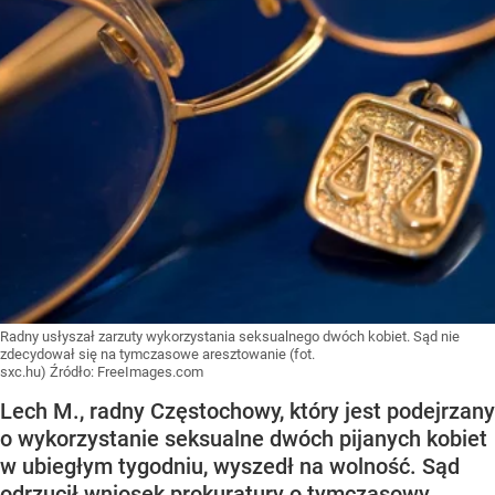
Radny usłyszał zarzuty wykorzystania seksualnego dwóch kobiet. Sąd nie
zdecydował się na tymczasowe aresztowanie (fot.
sxc.hu)
Źródło:
FreeImages.com
Lech M., radny Częstochowy, który jest podejrzany
o wykorzystanie seksualne dwóch pijanych kobiet
w ubiegłym tygodniu, wyszedł na wolność. Sąd
odrzucił wniosek prokuratury o tymczasowy