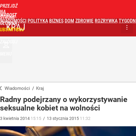
PRZEJDŹ
NA
WPROST
STRONĘ
WIADOMOŚCI
POLITYKA
BIZNES
DOM
ZDROWIE
ROZRYWKA
TYGODN
GŁÓWNĄ
KRAJ
UBSKRYBUJ
ZALOGUJ
MENU
Wiadomości
/
Kraj
Radny podejrzany o wykorzystywanie
seksualne kobiet na wolności
3
kwietnia
2014
15:15
/
13
stycznia
2015
11:32