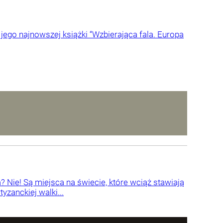
ego najnowszej książki “Wzbierająca fala. Europa
a? Nie! Są miejsca na świecie, które wciąż stawiają
zanckiej walki...