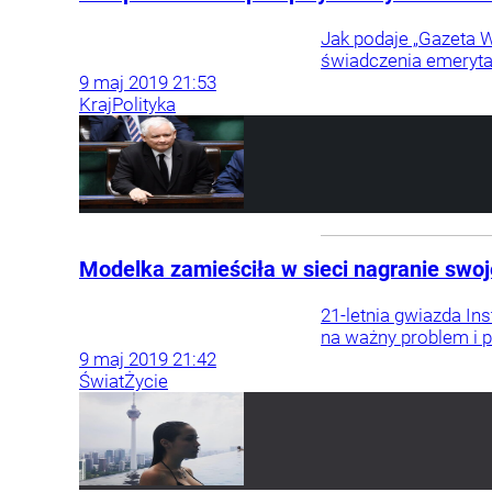
Jak podaje „Gazeta W
świadczenia emeryta
9
maj
2019
21:53
Kraj
Polityka
Modelka zamieściła w sieci nagranie swo
21-letnia gwiazda In
na ważny problem i 
9
maj
2019
21:42
Świat
Życie