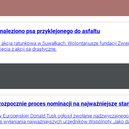
aleziono psa przyklejonego do asfaltu
a akcja ratunkowa w Suwałkach. Wolontariusze fundacji Zwierzę
jęcia z akcji są drastyczne.
Rozpocznie proces nominacji na najważniejsze st
Europejskiej Donald Tusk ogłosił zwołanie nadzwyczajnego s
s wyłaniania najważniejszych urzędników Wspólnoty. Jako dat