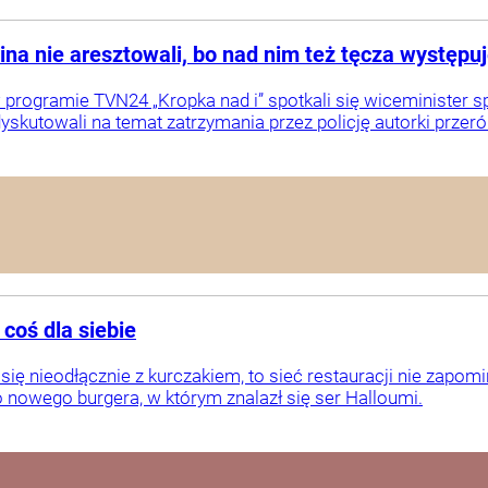
na nie aresztowali, bo nad nim też tęcza występu
programie TVN24 „Kropka nad i” spotkali się wiceminister spr
yskutowali na temat zatrzymania przez policję autorki przeró
coś dla siebie
ię nieodłącznie z kurczakiem, to sieć restauracji nie zapomi
 nowego burgera, w którym znalazł się ser Halloumi.