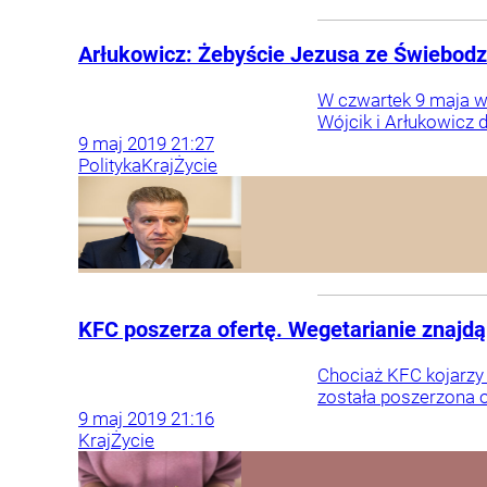
Arłukowicz: Żebyście Jezusa ze Świebodzi
W czwartek 9 maja w 
Wójcik i Arłukowicz d
9
maj
2019
21:27
Polityka
Kraj
Życie
KFC poszerza ofertę. Wegetarianie znajdą 
Chociaż KFC kojarzy s
została poszerzona o
9
maj
2019
21:16
Kraj
Życie