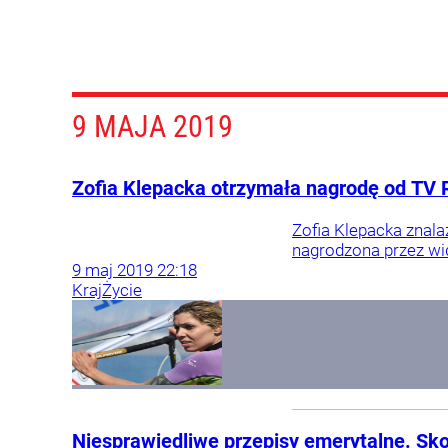
9 MAJA 2019
Zofia Klepacka otrzymała nagrodę od TV Re
Zofia Klepacka znalaz
nagrodzona przez wi
9
maj
2019
22:18
Kraj
Życie
Niesprawiedliwe przepisy emerytalne. Sko