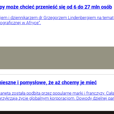
py może chcieć przenieść się od 6 do 27 mln osób
em i dziennikarzem dr Grzegorzem Lindenbergiem na temat j
graficznej w Afryce”.
mieszne i pomysłowe, że aż chcemy je mieć
laneta została podbita przez popularne marki i franczyzy. Cał
rzykrzają życie globalnym korporacjom. Dowody dzielnej party