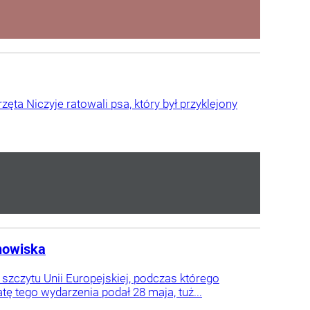
ta Niczyje ratowali psa, który był przyklejony
anowiska
zczytu Unii Europejskiej, podczas którego
ę tego wydarzenia podał 28 maja, tuż...