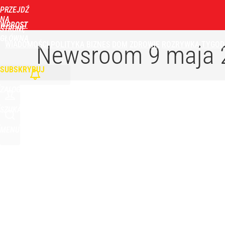
PRZEJDŹ
NA
WPROST
STRONĘ
GŁÓWNĄ
WIADOMOŚCI
POLITYKA
BIZNES
DOM
ZDROWIE
ROZRYWKA
TYGOD
Newsroom
9 maja 
SUBSKRYBUJ
ZALOGUJ
SZUKAJ
MENU