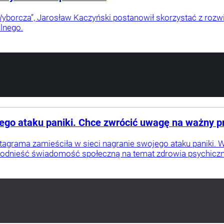
yborcza”, Jarosław Kaczyński postanowił skorzystać z rozw
lnego.
jego ataku paniki. Chce zwrócić uwagę na ważny 
stagrama zamieściła w sieci nagranie swojego ataku paniki
podnieść świadomość społeczną na temat zdrowia psychicz