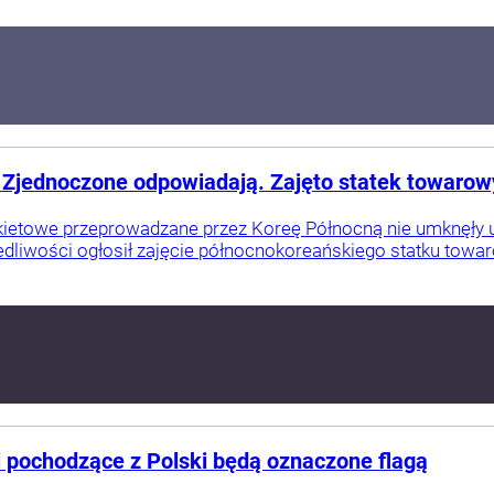
y Zjednoczone odpowiadają. Zajęto statek towarow
kietowe przeprowadzane przez Koreę Północną nie umknęł
liwości ogłosił zajęcie północnokoreańskiego statku towaro
i pochodzące z Polski będą oznaczone flagą