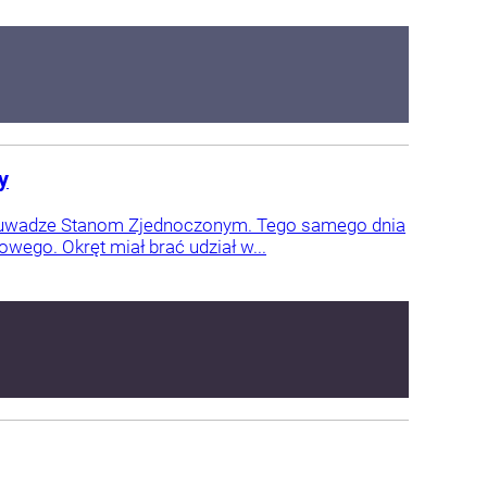
y
y uwadze Stanom Zjednoczonym. Tego samego dnia
wego. Okręt miał brać udział w...