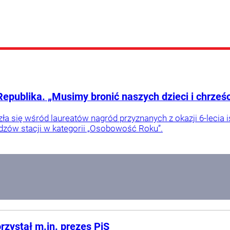
publika. „Musimy bronić naszych dzieci i chrześci
ła się wśród laureatów nagród przyznanych z okazji 6-lecia i
dzów stacji w kategorii „Osobowość Roku”.
rzystał m.in. prezes PiS