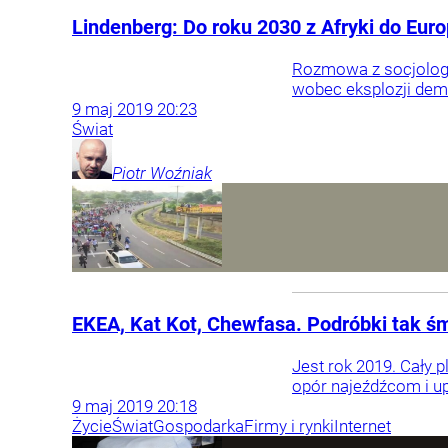
Lindenberg: Do roku 2030 z Afryki do Euro
Rozmowa z socjologi
wobec eksplozji demo
9
maj
2019
20:23
Świat
Piotr
Woźniak
EKEA, Kat Kot, Chewfasa. Podróbki tak ś
Jest rok 2019. Cały p
opór najeźdźcom i up
9
maj
2019
20:18
Życie
Świat
Gospodarka
Firmy i rynki
Internet