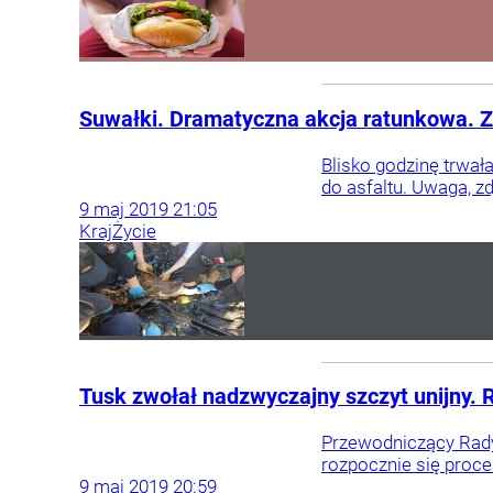
Suwałki. Dramatyczna akcja ratunkowa. Zn
Blisko godzinę trwał
do asfaltu. Uwaga, zd
9
maj
2019
21:05
Kraj
Życie
Tusk zwołał nadzwyczajny szczyt unijny. 
Przewodniczący Rady 
rozpocznie się proce
9
maj
2019
20:59