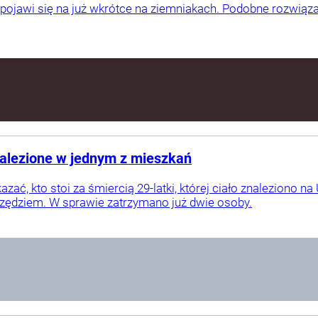
i pojawi się na już wkrótce na ziemniakach. Podobne rozwiąz
nalezione w jednym z mieszkań
ać, kto stoi za śmiercią 29-latki, której ciało znaleziono n
zędziem. W sprawie zatrzymano już dwie osoby.