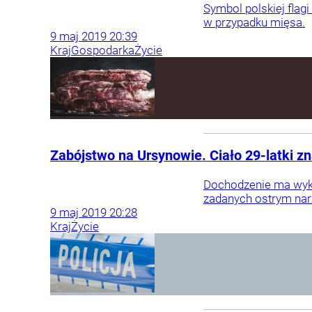
Symbol polskiej flag
w przypadku mięsa.
9
maj
2019
20:39
Kraj
Gospodarka
Życie
Zabójstwo na Ursynowie. Ciało 29-latki z
Dochodzenie ma wykaz
zadanych ostrym nar
9
maj
2019
20:28
Kraj
Życie