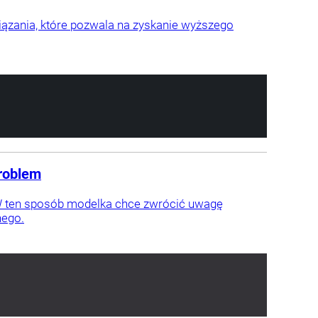
iązania, które pozwala na zyskanie wyższego
problem
. W ten sposób modelka chce zwrócić uwagę
nego.