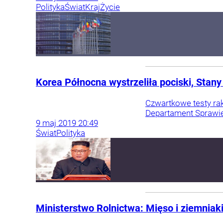
Polityka
Świat
Kraj
Życie
Korea Północna wystrzeliła pociski, Stan
Czwartkowe testy ra
Departament Sprawied
9
maj
2019
20:49
Świat
Polityka
Ministerstwo Rolnictwa: Mięso i ziemniak