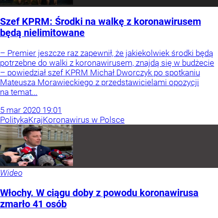
Szef KPRM: Środki na walkę z koronawirusem
będą nielimitowane
– Premier jeszcze raz zapewnił, że jakiekolwiek środki będą
potrzebne do walki z koronawirusem, znajdą się w budżecie
– powiedział szef KPRM Michał Dworczyk po spotkaniu
Mateusza Morawieckiego z przedstawicielami opozycji
na temat...
5
mar
2020
19:01
Polityka
Kraj
Koronawirus w Polsce
Wideo
Włochy. W ciągu doby z powodu koronawirusa
zmarło 41 osób