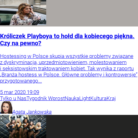
Króliczek Playboya to hołd dla kobiecego piękna.
Czy na pewno?
Hostessing w Polsce skupia wszystkie problemy związane
z dyskryminacją, uprzedmiotowieniem, molestowaniem
i seksistowskim traktowaniem kobiet. Tak wynika z raportu
„Branża hostess w Polsce. Główne problemy i kontrowersje”
przygotowanego...
5
mar
2020
19:09
Tylko u Nas
Tygodnik Wprost
Nauka
Light
Kultura
Kraj
Agata
Jankowska