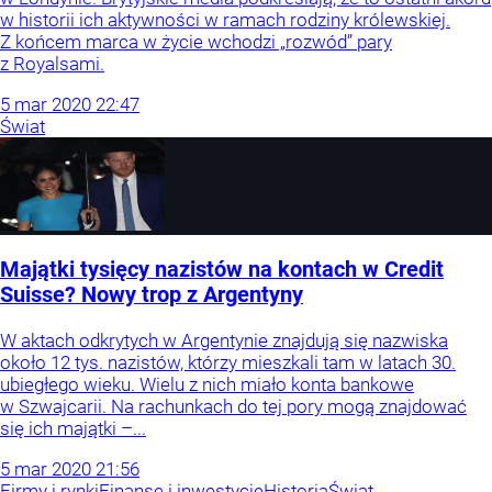
w historii ich aktywności w ramach rodziny królewskiej.
Z końcem marca w życie wchodzi „rozwód” pary
z Royalsami.
5
mar
2020
22:47
Świat
Majątki tysięcy nazistów na kontach w Credit
Suisse? Nowy trop z Argentyny
W aktach odkrytych w Argentynie znajdują się nazwiska
około 12 tys. nazistów, którzy mieszkali tam w latach 30.
ubiegłego wieku. Wielu z nich miało konta bankowe
w Szwajcarii. Na rachunkach do tej pory mogą znajdować
się ich majątki –...
5
mar
2020
21:56
Firmy i rynki
Finanse i inwestycje
Historia
Świat