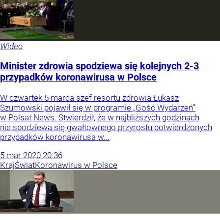
Wideo
Minister zdrowia spodziewa się kolejnych 2-3
przypadków koronawirusa w Polsce
W czwartek 5 marca szef resortu zdrowia Łukasz
Szumowski pojawił się w programie „Gość Wydarzeń”
w Polsat News. Stwierdził, że w najbliższych godzinach
nie spodziewa się gwałtownego przyrostu potwierdzonych
przypadków koronawirusa w...
5
mar
2020
20:36
Kraj
Świat
Koronawirus w Polsce