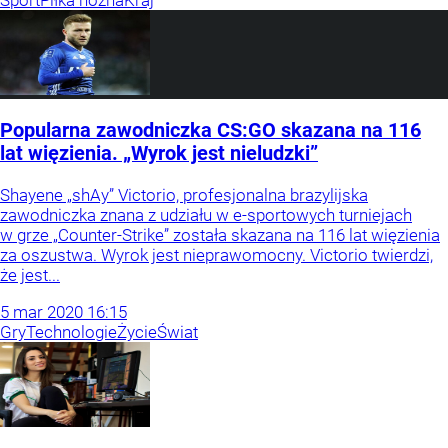
Sport
Piłka nożna
Kraj
Popularna zawodniczka CS:GO skazana na 116
lat więzienia. „Wyrok jest nieludzki”
Shayene „shAy” Victorio, profesjonalna brazylijska
zawodniczka znana z udziału w e-sportowych turniejach
w grze „Counter-Strike” została skazana na 116 lat więzienia
za oszustwa. Wyrok jest nieprawomocny. Victorio twierdzi,
że jest...
5
mar
2020
16:15
Gry
Technologie
Życie
Świat