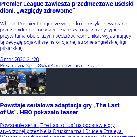
Premier League zawiesza przedmeczowe uściski
dłoni. „Względy zdrowotne”
Władze Premier League ze względu na ryzyko stwarzane
przez epidemię koronawirusa rezygnują z tradycyjnego
przywitania obu drużyn i sędziów. Komunikat wyjaśniający
tę decyzję pojawił się na oficjalnej stronie angielskiej ligi
piłkarskiej.
5
mar
2020
21:20
Piłka nożna
Sport
Świat
Koronawirus na świecie
Powstaje serialowa adaptacja gry „The Last
of Us”. HBO pokazało teaser
Powstanie serial „The Last of Us” na podstawie gry
stworzonej przez Neila Druckmanna i Bruce'a Straleya.