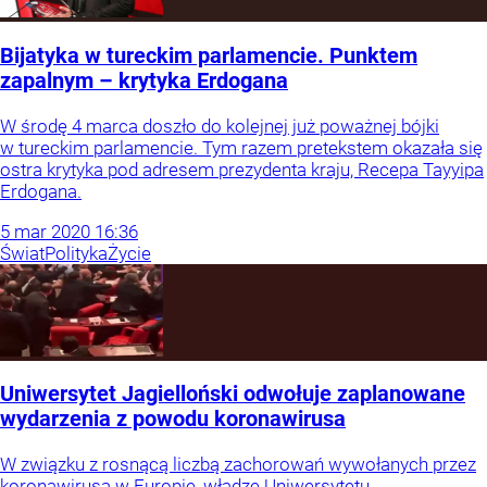
Bijatyka w tureckim parlamencie. Punktem
zapalnym – krytyka Erdogana
W środę 4 marca doszło do kolejnej już poważnej bójki
w tureckim parlamencie. Tym razem pretekstem okazała się
ostra krytyka pod adresem prezydenta kraju, Recepa Tayyipa
Erdogana.
5
mar
2020
16:36
Świat
Polityka
Życie
Uniwersytet Jagielloński odwołuje zaplanowane
wydarzenia z powodu koronawirusa
W związku z rosnącą liczbą zachorowań wywołanych przez
koronawirusa w Europie, władze Uniwersytetu