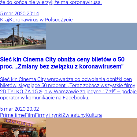
że do końca nie wierzył, że ma koronawirusa.
5
mar
2020
20:14
Kraj
Koronawirus w Polsce
Życie
Sieć kin Cinema City obniża ceny biletów o 50
proc. „Zmiany bez związku z koronawirusem”
Sieć kin Cinema City wprowadza do odwołania obniżki cen
biletów, sięgające 50 procent. „Teraz zobacz wszystkie filmy
2D TYLKO ZA 15 zł, a w Warszawie za jedyne 17 zł!” – podaje
operator w komunikacie na Facebooku.
5
mar
2020
20:02
Prime time
Film
Firmy i rynki
Zwiastuny
Kultura