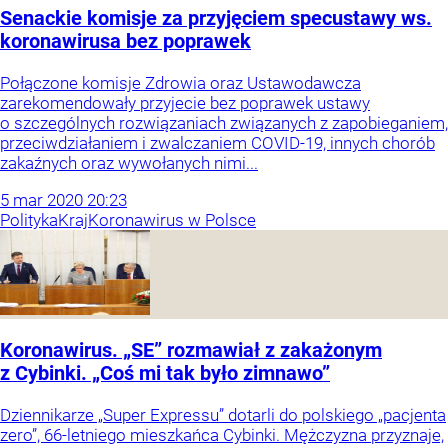
Senackie komisje za przyjęciem specustawy ws.
koronawirusa bez poprawek
Połączone komisje Zdrowia oraz Ustawodawcza
zarekomendowały przyjecie bez poprawek ustawy
o szczególnych rozwiązaniach związanych z zapobieganiem,
przeciwdziałaniem i zwalczaniem COVID-19, innych chorób
zakaźnych oraz wywołanych nimi...
5
mar
2020
20:23
Polityka
Kraj
Koronawirus w Polsce
Koronawirus. „SE” rozmawiał z zakażonym
z Cybinki. „Coś mi tak było zimnawo”
Dziennikarze „Super Expressu” dotarli do polskiego „pacjenta
zero”, 66-letniego mieszkańca Cybinki. Mężczyzna przyznaje,