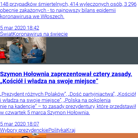
148 przypadków śmiertelnych, 414 wyleczonych osób, 3 296
obecnie zakażonych - to najnowszy bilans epidemii
koronawirusa we Włoszech.
5
mar
2020
18:42
Świat
Koronawirus na świecie
Szymon Hołownia zaprezentował cztery zasady.
„Kościół i władza na swoje miejsce”
„Prezydent różnych Polaków”, „Dość partyjniactwa”, „Kościół
i władza na swoje miejsce”, „Polska na pokolenia
nie na kadencje” – to zasady prezydentury, które przedstawił
w czwartek 5 marca Szymon Hołownia.
5
mar
2020
18:07
Wybory prezydenckie
Polityka
Kraj