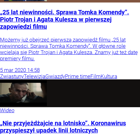
„25 lat niewinności. Sprawa Tomka Komendy”.
Piotr Trojan i Agata Kulesza w pierwszej
zapowiedzi filmu
Możemy już obejrzeć pierwszą zapowiedź filmu „25 lat
niewinności. Sprawa Tomka Komendy”. W główne role
wcielają się Piotr Trojan i Agata Kulesza. Znamy już też datę
premiery filmu.
5
mar
2020
14:58
Zwiastuny
Telewizja
Gwiazdy
Prime time
Film
Kultura
Wideo
„Nie przyjeżdżajcie na lotnisko”. Koronawirus
przyspieszył upadek linii lotniczych