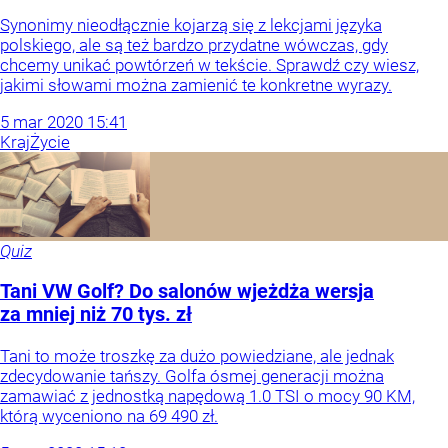
Synonimy nieodłącznie kojarzą się z lekcjami języka
polskiego, ale są też bardzo przydatne wówczas, gdy
chcemy unikać powtórzeń w tekście. Sprawdź czy wiesz,
jakimi słowami można zamienić te konkretne wyrazy.
5
mar
2020
15:41
Kraj
Życie
Quiz
Tani VW Golf? Do salonów wjeżdża wersja
za mniej niż 70 tys. zł
Tani to może troszkę za dużo powiedziane, ale jednak
zdecydowanie tańszy. Golfa ósmej generacji można
zamawiać z jednostką napędową 1.0 TSI o mocy 90 KM,
którą wyceniono na 69 490 zł.