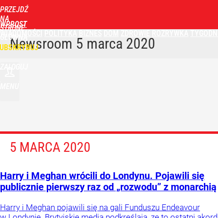
PRZEJDŹ
NA
WPROST
STRONĘ
WIADOMOŚCI
POLITYKA
BIZNES
DOM
ZDROWIE
ROZRYWKA
TYGODN
GŁÓWNĄ
Newsroom
5 marca 2020
UBSKRYBUJ
ZALOGUJ
MENU
5 MARCA 2020
Harry i Meghan wrócili do Londynu. Pojawili się
publicznie pierwszy raz od „rozwodu” z monarchią
Harry i Meghan pojawili się na gali Funduszu Endeavour
w Londynie. Brytyjskie media podkreślają, ze to ostatni akord