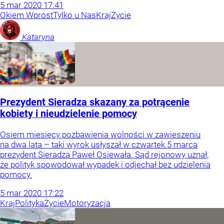
5
mar
2020
17:41
Okiem Wprost
Tylko u Nas
Kraj
Życie
Kataryna
Prezydent Sieradza skazany za potrącenie
kobiety i nieudzielenie pomocy
Osiem miesięcy pozbawienia wolności w zawieszeniu
na dwa lata – taki wyrok usłyszał w czwartek 5 marca
prezydent Sieradza Paweł Osiewała. Sąd rejonowy uznał,
że polityk spowodował wypadek i odjechał bez udzielenia
pomocy.
5
mar
2020
17:22
Kraj
Polityka
Życie
Motoryzacja