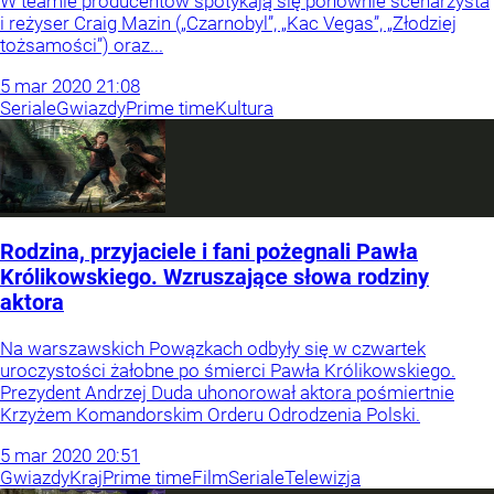
W teamie producentów spotykają się ponownie scenarzysta
i reżyser Craig Mazin („Czarnobyl”, „Kac Vegas”, „Złodziej
tożsamości”) oraz...
5
mar
2020
21:08
Seriale
Gwiazdy
Prime time
Kultura
Rodzina, przyjaciele i fani pożegnali Pawła
Królikowskiego. Wzruszające słowa rodziny
aktora
Na warszawskich Powązkach odbyły się w czwartek
uroczystości żałobne po śmierci Pawła Królikowskiego.
Prezydent Andrzej Duda uhonorował aktora pośmiertnie
Krzyżem Komandorskim Orderu Odrodzenia Polski.
5
mar
2020
20:51
Gwiazdy
Kraj
Prime time
Film
Seriale
Telewizja