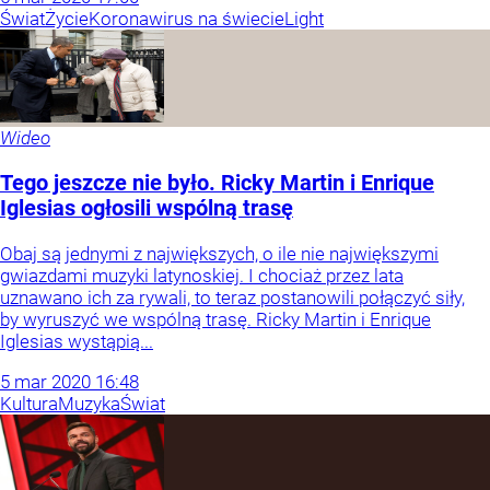
Świat
Życie
Koronawirus na świecie
Light
Wideo
Tego jeszcze nie było. Ricky Martin i Enrique
Iglesias ogłosili wspólną trasę
Obaj są jednymi z największych, o ile nie największymi
gwiazdami muzyki latynoskiej. I chociaż przez lata
uznawano ich za rywali, to teraz postanowili połączyć siły,
by wyruszyć we wspólną trasę. Ricky Martin i Enrique
Iglesias wystąpią...
5
mar
2020
16:48
Kultura
Muzyka
Świat