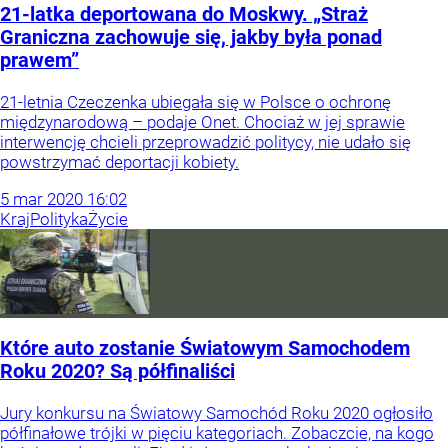
21-latka deportowana do Moskwy. „Straż
Graniczna zachowuje się, jakby była ponad
prawem”
21-letnia Czeczenka ubiegała się w Polsce o ochronę
międzynarodową – podaje Onet. Chociaż w jej sprawie
interwencję chcieli przeprowadzić politycy, nie udało się
powstrzymać deportacji kobiety.
5
mar
2020
16:02
Kraj
Polityka
Życie
Które auto zostanie Światowym Samochodem
Roku 2020? Są półfinaliści
Jury konkursu na Światowy Samochód Roku 2020 ogłosiło
półfinałowe trójki w pięciu kategoriach. Zobaczcie, na kogo