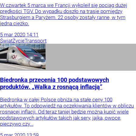
W czwartek 5 marca we Francji wykoleił się pociąg dużej
prędkości TGV. Do wypadku doszło na trasie pomiędzy
Strasburgiem a Paryżem. 22 osoby zostały ranne, w tym
jedna ciężko.
5
mar
2020
14:11
Świat
Życie
Transport
Biedronka przecenia 100 podstawowych
produktów. „Walka z rosnącą inflacją”
Biedronka w całej Polsce obniża na stałe ceny 100
artykułów. To odpowiedź na oczekiwania klientów w obliczu
rosnącej inflacji. Od teraz taniej będzie można kupić wiele
podstawowych artykułów takich jak sery, jajka, owoce,
pieczywo czy...
5
mar
2020
13:59