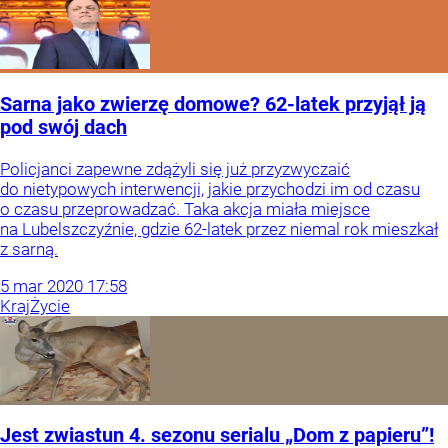
Sarna jako zwierzę domowe? 62-latek przyjął ją
pod swój dach
Policjanci zapewne zdążyli się już przyzwyczaić
do nietypowych interwencji, jakie przychodzi im od czasu
o czasu przeprowadzać. Taka akcja miała miejsce
na Lubelszczyźnie, gdzie 62-latek przez niemal rok mieszkał
z sarną.
5
mar
2020
17:58
Kraj
Życie
Jest zwiastun 4. sezonu serialu „Dom z papieru”!