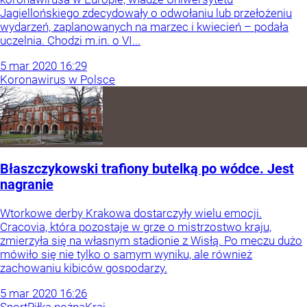
Jagiellońskiego zdecydowały o odwołaniu lub przełożeniu
wydarzeń, zaplanowanych na marzec i kwiecień – podała
uczelnia. Chodzi m.in. o VI...
5
mar
2020
16:29
Koronawirus w Polsce
Błaszczykowski trafiony butelką po wódce. Jest
nagranie
Wtorkowe derby Krakowa dostarczyły wielu emocji.
Cracovia, która pozostaje w grze o mistrzostwo kraju,
zmierzyła się na własnym stadionie z Wisłą. Po meczu dużo
mówiło się nie tylko o samym wyniku, ale również
zachowaniu kibiców gospodarzy.
5
mar
2020
16:26