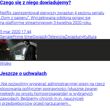
Czego się z niego dowiadujemy?
Netflix zaprezentował pierwszy zwiastun 4 sezonu serialu
„Dom z papieru”. Wyczekiwana odsłona pojawi się
na platformie streamingowej 3 kwietnia 2020 roku.
5
mar
2020
17:44
Seriale
Prime time
Gwiazdy
Telewizja
Zwiastuny
Kultura
Wideo
Jeszcze o uchwałach
„Nie pozwolimy wywierać administracyjnej presji na rzecz
stosowania politycznej poprawności (słusznie zwanej
niekiedy po prostu homopropagandą) w wybranych
zawodach. Będziemy chronili m.in. nauczycieli
i przedsiębiorców przed narzucaniem...