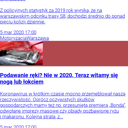
Z policyjnych statystyk za 2019 rok wynika, że na
warszawskim odcinku trasy S8, dochodzi średnio do ponad
pięciu kolizji dziennie.
5
mar
2020
17:00
Motoryzacja
Warszawa
Podawanie ręki? Nie w 2020. Teraz witamy się
nogą lub łokciem
Koronawirus w krótkim czasie mocno przemeblował naszą
rzeczywistość. Oprócz oczywistych skutków
gospodarczych mamy też np. przesuniętą premierą „Bonda”,
odwołane imprezy masowe czy obiady pozbawione ryżu
i makaronu. Kolejną stratą, z...
5
mar
2020
17:00