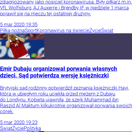
zdiagnozowany jako nosiciel koronawirusa. Były piłkarz m.in.
VfL Wolfsburg, AJ Auxerre i Brøndby IF w niedzielę 1 marca
pojawił się na meczu tej ostatniej drużyny.
5
mar
2020
19:35
Piłka nożna
Sport
Koronawirus na świecie
Życie
Świat
Emir Dubaju organizował porwania własnych
dzieci. Sąd potwierdza wersję księżniczki
Brytyjski sąd rodzinny potwierdził zeznania księżniczki Hayi,
która w ubiegłym roku uciekła przed mężem z Dubaju
do Londynu. Kobieta ujawniła, że szejk Muhammad ibn
Raszid Al Maktum kilkukrotnie organizował porwania swoich
córek.
5
mar
2020
19:23
Świat
Życie
Polityka