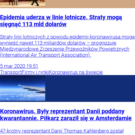
Epidemia uderza w linie lotnicze. Straty mogą
sięgnąć 113 mld dolarów
Straty linii lotniczych z powodu epidemii koronawirusa mogą
wynieść nawet 113 miliardów dolarów – prognozuje
Międzynarodowe Zrzeszenie Przewoźników Powietrznych
(International Air Transport Association).
5
mar
2020
19:51
Transport
Firmy i rynki
Koronawirus na świecie
Koronawirus. Były reprezentant Danii poddany
kwarantannie. Piłkarz zaraził się w Amsterdamie
47-krotny reprezentant Danii Thomas Kahlenberg został