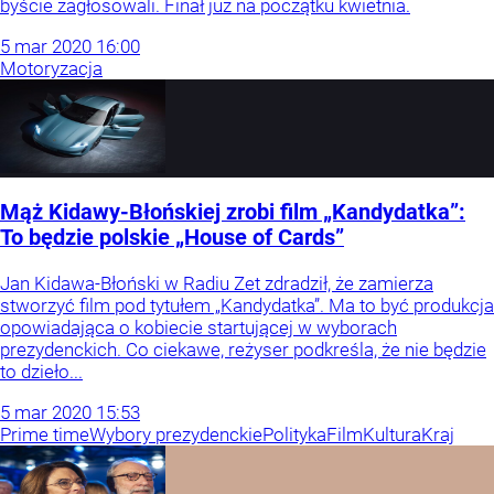
byście zagłosowali. Finał już na początku kwietnia.
5
mar
2020
16:00
Motoryzacja
Mąż Kidawy-Błońskiej zrobi film „Kandydatka”:
To będzie polskie „House of Cards”
Jan Kidawa-Błoński w Radiu Zet zdradził, że zamierza
stworzyć film pod tytułem „Kandydatka”. Ma to być produkcja
opowiadająca o kobiecie startującej w wyborach
prezydenckich. Co ciekawe, reżyser podkreśla, że nie będzie
to dzieło...
5
mar
2020
15:53
Prime time
Wybory prezydenckie
Polityka
Film
Kultura
Kraj