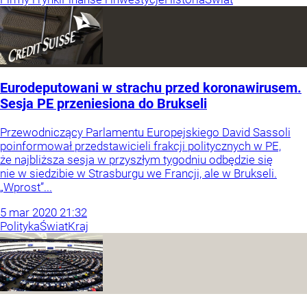
Eurodeputowani w strachu przed koronawirusem.
Sesja PE przeniesiona do Brukseli
Przewodniczący Parlamentu Europejskiego David Sassoli
poinformował przedstawicieli frakcji politycznych w PE,
że najbliższa sesja w przyszłym tygodniu odbędzie się
nie w siedzibie w Strasburgu we Francji, ale w Brukseli.
„Wprost”...
5
mar
2020
21:32
Polityka
Świat
Kraj