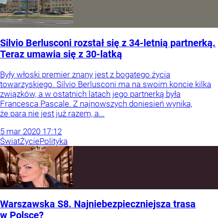
Silvio Berlusconi rozstał się z 34-letnią partnerką.
Teraz umawia się z 30-latką
Były włoski premier znany jest z bogatego życia
towarzyskiego. Silvio Berlusconi ma na swoim koncie kilka
związków, a w ostatnich latach jego partnerką była
Francesca Pascale. Z najnowszych doniesień wynika,
że para nie jest już razem, a...
5
mar
2020
17:12
Świat
Życie
Polityka
Warszawska S8. Najniebezpieczniejsza trasa
w Polsce?