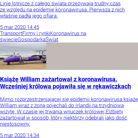
Linie lotnicze z całego świata przeżywają trudny czas
ze względu na epidemię koronawirusa. Pierwsza z nich
właśnie padła jego ofiarą.
5
mar
2020
14:45
Transport
Firmy i rynki
Koronawirus na
świecie
Gospodarka
Świat
Książę William zażartował z koronawirusa.
Wcześniej królowa pojawiła się w rękawiczkach
Mimo rozprzestrzeniającej się epidemii koronawirusa książę
William wraz z żoną pojechali do Irlandii na trzydniową
wizytę. W czasie jej trwania wnuczek królowej Elżbiety
zażartował w sposób, który niektórzy odebrali jako dość
niestosowny.
5
mar
2020
14:34