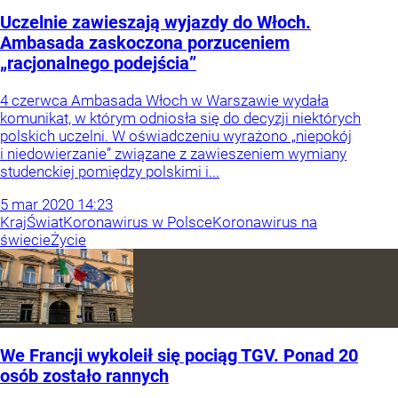
Uczelnie zawieszają wyjazdy do Włoch.
Ambasada zaskoczona porzuceniem
„racjonalnego podejścia”
4 czerwca Ambasada Włoch w Warszawie wydała
komunikat, w którym odniosła się do decyzji niektórych
polskich uczelni. W oświadczeniu wyrażono „niepokój
i niedowierzanie” związane z zawieszeniem wymiany
studenckiej pomiędzy polskimi i...
5
mar
2020
14:23
Kraj
Świat
Koronawirus w Polsce
Koronawirus na
świecie
Życie
We Francji wykoleił się pociąg TGV. Ponad 20
osób zostało rannych