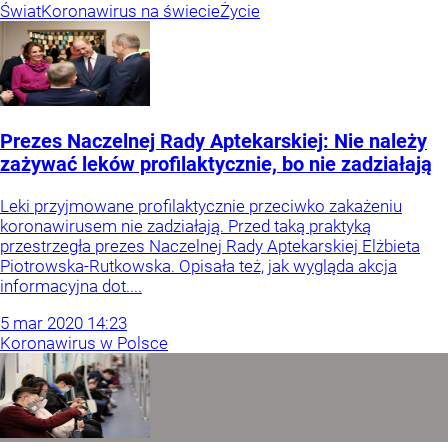
Świat
Koronawirus na świecie
Życie
Prezes Naczelnej Rady Aptekarskiej: Nie należy
zażywać leków profilaktycznie, bo nie zadziałają
Leki przyjmowane profilaktycznie przeciwko zakażeniu
koronawirusem nie zadziałają. Przed taką praktyką
przestrzegła prezes Naczelnej Rady Aptekarskiej Elżbieta
Piotrowska-Rutkowska. Opisała też, jak wygląda akcja
informacyjna dot....
5
mar
2020
14:23
Koronawirus w Polsce