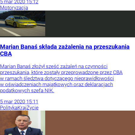
5
mar
2020
15:12
Motoryzacja
Marian Banaś składa zażalenia na przeszukania
CBA
Marian Banaś złożył sześć zażaleń na czynności
przeszukania, które zostały przeprowadzone przez CBA
w ramach śledztwa dotyczącego nieprawidłowości
w oświadczeniach majątkowych oraz deklaracjach
podatkowych szefa NIK.
5
mar
2020
15:11
Polityka
Kraj
Życie