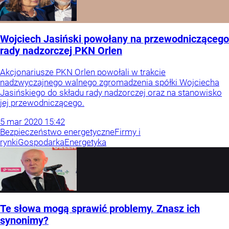
Wojciech Jasiński powołany na przewodniczącego
rady nadzorczej PKN Orlen
Akcjonariusze PKN Orlen powołali w trakcie
nadzwyczajnego walnego zgromadzenia spółki Wojciecha
Jasińskiego do składu rady nadzorczej oraz na stanowisko
jej przewodniczącego.
5
mar
2020
15:42
Bezpieczeństwo energetyczne
Firmy i
rynki
Gospodarka
Energetyka
Te słowa mogą sprawić problemy. Znasz ich
synonimy?