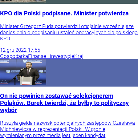
KPO dla Polski podpisane. Minister potwierdza
Minister Grzegorz Puda potwierdził oficjalnie wcześniejsze
doniesienia o podpisaniu ustaleń operacyjnych dla polskiego
KPO.
12
gru
2022
17:55
Gospodarka
Finanse i inwestycje
Kraj
On nie powinien zostawać selekcjonerem
Polaków. Borek twierdzi, że byłby to polityczny
wybór
Ruszyła giełda nazwisk potencjalnych zastępców Czesława
Michniewicza w reprezentacji Polski. W gronie
wymienianym przez media jest jeden kandydat,