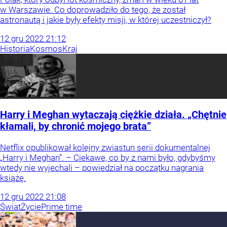
w Warszawie. Co doprowadziło do tego, że został
astronautą i jakie były efekty misji, w której uczestniczył?
12
gru
2022
21:12
Historia
Kosmos
Kraj
Harry i Meghan wytaczają ciężkie działa. „Chętnie
kłamali, by chronić mojego brata”
Netflix opublikował kolejny zwiastun serii dokumentalnej
„Harry i Meghan”. – Ciekawe, co by z nami było, gdybyśmy
wtedy nie wyjechali – powiedział na początku nagrania
książę.
12
gru
2022
21:08
Świat
Życie
Prime time