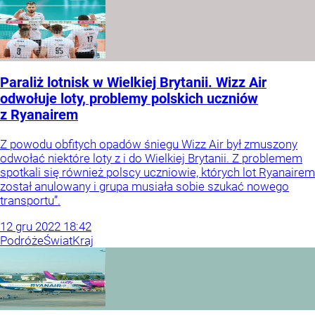
Paraliż lotnisk w Wielkiej Brytanii. Wizz Air
odwołuje loty, problemy polskich uczniów
z Ryanairem
Z powodu obfitych opadów śniegu Wizz Air był zmuszony
odwołać niektóre loty z i do Wielkiej Brytanii. Z problemem
spotkali się również polscy uczniowie, których lot Ryanairem
został anulowany i grupa musiała sobie szukać nowego
transportu”.
12
gru
2022
18:42
Podróże
Świat
Kraj