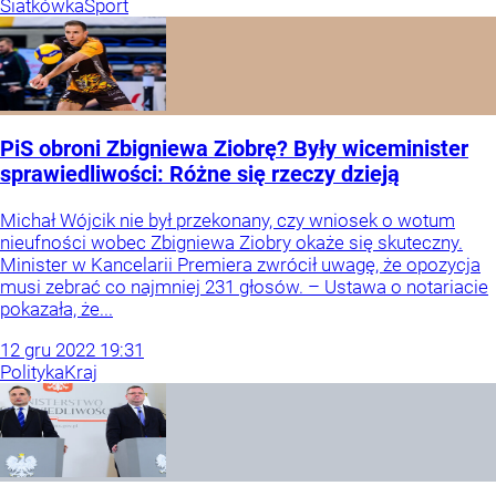
Siatkówka
Sport
PiS obroni Zbigniewa Ziobrę? Były wiceminister
sprawiedliwości: Różne się rzeczy dzieją
Michał Wójcik nie był przekonany, czy wniosek o wotum
nieufności wobec Zbigniewa Ziobry okaże się skuteczny.
Minister w Kancelarii Premiera zwrócił uwagę, że opozycja
musi zebrać co najmniej 231 głosów. – Ustawa o notariacie
pokazała, że...
12
gru
2022
19:31
Polityka
Kraj