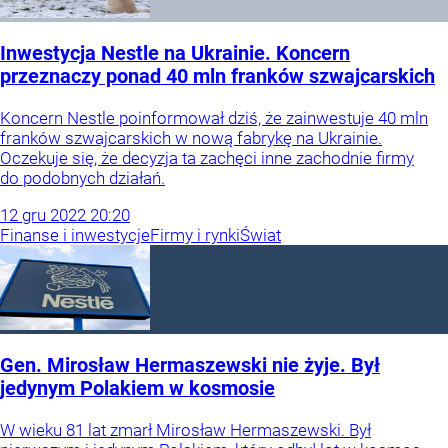
Inwestycja Nestle na Ukrainie. Koncern
przeznaczy ponad 40 mln franków szwajcarskich
Koncern Nestle poinformował dziś, że zainwestuje 40 mln
franków szwajcarskich w nową fabrykę na Ukrainie.
Oczekuje się, że decyzja ta zachęci inne zachodnie firmy
do podobnych działań.
12
gru
2022
20:20
Finanse i inwestycje
Firmy i rynki
Świat
Gen. Mirosław Hermaszewski nie żyje. Był
jedynym Polakiem w kosmosie
W wieku 81 lat zmarł Mirosław Hermaszewski. Był