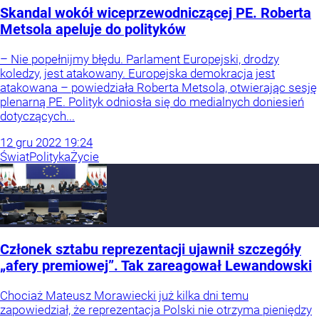
Skandal wokół wiceprzewodniczącej PE. Roberta
Metsola apeluje do polityków
– Nie popełnijmy błędu. Parlament Europejski, drodzy
koledzy, jest atakowany. Europejska demokracja jest
atakowana – powiedziała Roberta Metsola, otwierając sesję
plenarną PE. Polityk odniosła się do medialnych doniesień
dotyczących...
12
gru
2022
19:24
Świat
Polityka
Życie
Członek sztabu reprezentacji ujawnił szczegóły
„afery premiowej”. Tak zareagował Lewandowski
Chociaż Mateusz Morawiecki już kilka dni temu
zapowiedział, że reprezentacja Polski nie otrzyma pieniędzy