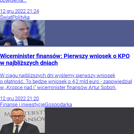
potępienia...
12
gru
2022
21:24
Świat
Polityka
Wiceminister finansów: Pierwszy wniosek o KPO
w najbliższych dniach
W ciągu najbliższych dni wyślemy pierwszy wniosek
o płatność. To będzie wniosek o 4,2 mld euro - zapowiedział
w „Kropce nad i" wiceminister finansów Artur Soboń.
12
gru
2022
21:20
Finanse i inwestycje
Gospodarka