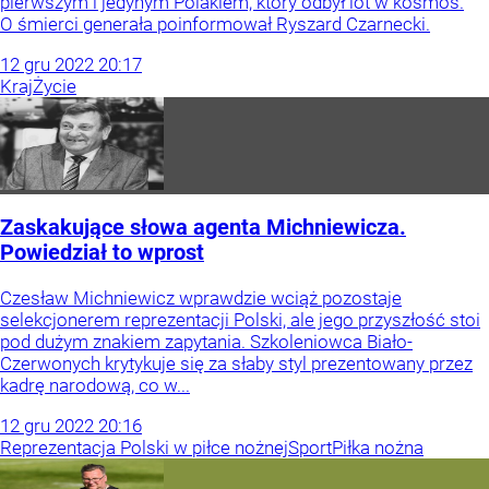
pierwszym i jedynym Polakiem, który odbył lot w kosmos.
O śmierci generała poinformował Ryszard Czarnecki.
12
gru
2022
20:17
Kraj
Życie
Zaskakujące słowa agenta Michniewicza.
Powiedział to wprost
Czesław Michniewicz wprawdzie wciąż pozostaje
selekcjonerem reprezentacji Polski, ale jego przyszłość stoi
pod dużym znakiem zapytania. Szkoleniowca Biało-
Czerwonych krytykuje się za słaby styl prezentowany przez
kadrę narodową, co w...
12
gru
2022
20:16
Reprezentacja Polski w piłce nożnej
Sport
Piłka nożna