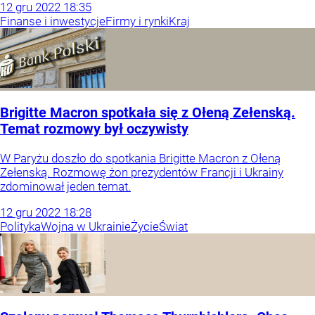
12
gru
2022
18:35
Finanse i inwestycje
Firmy i rynki
Kraj
Brigitte Macron spotkała się z Ołeną Zełenską.
Temat rozmowy był oczywisty
W Paryżu doszło do spotkania Brigitte Macron z Ołeną
Zełenską. Rozmowę żon prezydentów Francji i Ukrainy
zdominował jeden temat.
12
gru
2022
18:28
Polityka
Wojna w Ukrainie
Życie
Świat