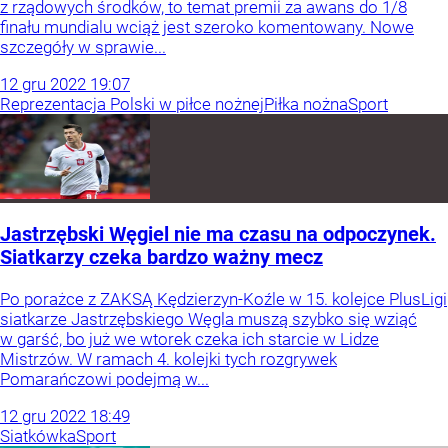
z rządowych środków, to temat premii za awans do 1/8
finału mundialu wciąż jest szeroko komentowany. Nowe
szczegóły w sprawie...
12
gru
2022
19:07
Reprezentacja Polski w piłce nożnej
Piłka nożna
Sport
Jastrzębski Węgiel nie ma czasu na odpoczynek.
Siatkarzy czeka bardzo ważny mecz
Po porażce z ZAKSĄ Kędzierzyn-Koźle w 15. kolejce PlusLigi
siatkarze Jastrzębskiego Węgla muszą szybko się wziąć
w garść, bo już we wtorek czeka ich starcie w Lidze
Mistrzów. W ramach 4. kolejki tych rozgrywek
Pomarańczowi podejmą w...
12
gru
2022
18:49
Siatkówka
Sport