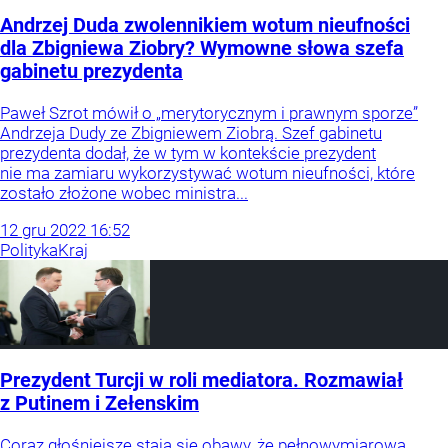
Andrzej Duda zwolennikiem wotum nieufności
dla Zbigniewa Ziobry? Wymowne słowa szefa
gabinetu prezydenta
Paweł Szrot mówił o „merytorycznym i prawnym sporze”
Andrzeja Dudy ze Zbigniewem Ziobrą. Szef gabinetu
prezydenta dodał, że w tym w kontekście prezydent
nie ma zamiaru wykorzystywać wotum nieufności, które
zostało złożone wobec ministra...
12
gru
2022
16:52
Polityka
Kraj
Prezydent Turcji w roli mediatora. Rozmawiał
z Putinem i Zełenskim
Coraz głośniejsze stają się obawy, że pełnowymiarowa