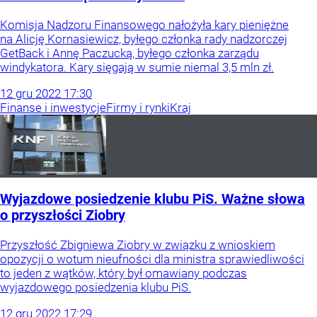
Komisja Nadzoru Finansowego nałożyła kary pieniężne
na Alicję Kornasiewicz, byłego członka rady nadzorczej
GetBack i Annę Paczucką, byłego członka zarządu
windykatora. Kary sięgają w sumie niemal 3,5 mln zł.
12
gru
2022
17:30
Finanse i inwestycje
Firmy i rynki
Kraj
Wyjazdowe posiedzenie klubu PiS. Ważne słowa
o przyszłości Ziobry
Przyszłość Zbigniewa Ziobry w związku z wnioskiem
opozycji o wotum nieufności dla ministra sprawiedliwości
to jeden z wątków, który był omawiany podczas
wyjazdowego posiedzenia klubu PiS.
12
gru
2022
17:29