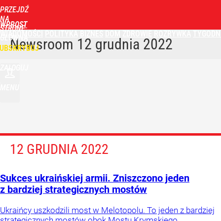
PRZEJDŹ
NA
WPROST
STRONĘ
WIADOMOŚCI
POLITYKA
BIZNES
DOM
ZDROWIE
ROZRYWKA
TYGODN
GŁÓWNĄ
Newsroom
12 grudnia 2022
UBSKRYBUJ
ZALOGUJ
MENU
12 GRUDNIA 2022
Sukces ukraińskiej armii. Zniszczono jeden
z bardziej strategicznych mostów
Ukraińcy uszkodzili most w Melotopolu. To jeden z bardziej
strategicznych mostów obok Mostu Krymskiego,