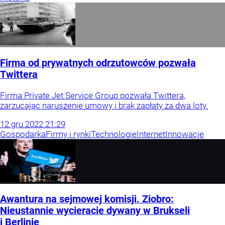
Firma od prywatnych odrzutowców pozwała
Twittera
Firma Private Jet Service Group pozwała Twittera,
zarzucając naruszenie umowy i brak zapłaty za dwa loty.
12
gru
2022
21:29
Gospodarka
Firmy i rynki
Technologie
Internet
Innowacje
Awantura na sejmowej komisji. Ziobro:
Nieustannie wycieracie dywany w Brukseli
i Berlinie