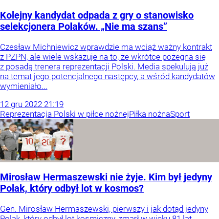
Kolejny kandydat odpada z gry o stanowisko
selekcjonera Polaków. „Nie ma szans”
Czesław Michniewicz wprawdzie ma wciąż ważny kontrakt
z PZPN, ale wiele wskazuje na to, że wkrótce pożegna się
z posadą trenera reprezentacji Polski. Media spekulują już
na temat jego potencjalnego następcy, a wśród kandydatów
wymieniało...
12
gru
2022
21:19
Reprezentacja Polski w piłce nożnej
Piłka nożna
Sport
Mirosław Hermaszewski nie żyje. Kim był jedyny
Polak, który odbył lot w kosmos?
Gen. Mirosław Hermaszewski, pierwszy i jak dotąd jedyny
Polak, który odbył lot kosmiczny, zmarł w wieku 81 lat