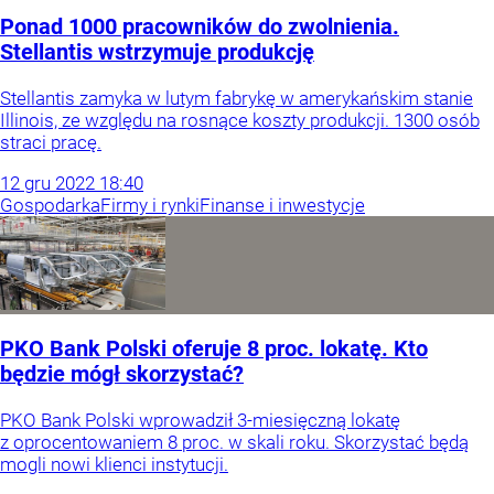
Ponad 1000 pracowników do zwolnienia.
Stellantis wstrzymuje produkcję
Stellantis zamyka w lutym fabrykę w amerykańskim stanie
Illinois, ze względu na rosnące koszty produkcji. 1300 osób
straci pracę.
12
gru
2022
18:40
Gospodarka
Firmy i rynki
Finanse i inwestycje
PKO Bank Polski oferuje 8 proc. lokatę. Kto
będzie mógł skorzystać?
PKO Bank Polski wprowadził 3-miesięczną lokatę
z oprocentowaniem 8 proc. w skali roku. Skorzystać będą
mogli nowi klienci instytucji.