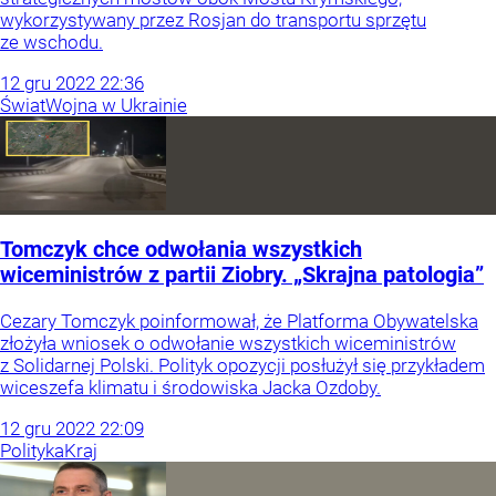
wykorzystywany przez Rosjan do transportu sprzętu
ze wschodu.
12
gru
2022
22:36
Świat
Wojna w Ukrainie
Tomczyk chce odwołania wszystkich
wiceministrów z partii Ziobry. „Skrajna patologia”
Cezary Tomczyk poinformował, że Platforma Obywatelska
złożyła wniosek o odwołanie wszystkich wiceministrów
z Solidarnej Polski. Polityk opozycji posłużył się przykładem
wiceszefa klimatu i środowiska Jacka Ozdoby.
12
gru
2022
22:09
Polityka
Kraj