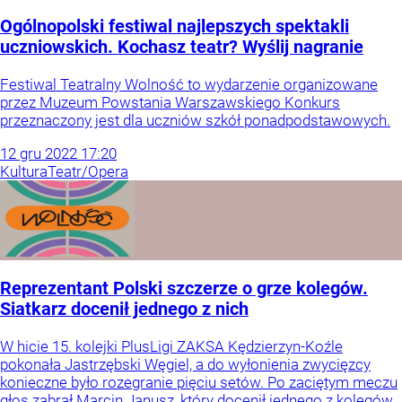
Ogólnopolski festiwal najlepszych spektakli
uczniowskich. Kochasz teatr? Wyślij nagranie
Festiwal Teatralny Wolność to wydarzenie organizowane
przez Muzeum Powstania Warszawskiego Konkurs
przeznaczony jest dla uczniów szkół ponadpodstawowych.
12
gru
2022
17:20
Kultura
Teatr/Opera
Reprezentant Polski szczerze o grze kolegów.
Siatkarz docenił jednego z nich
W hicie 15. kolejki PlusLigi ZAKSA Kędzierzyn-Koźle
pokonała Jastrzębski Węgiel, a do wyłonienia zwycięzcy
konieczne było rozegranie pięciu setów. Po zaciętym meczu
głos zabrał Marcin Janusz, który docenił jednego z kolegów