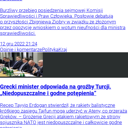
Burzliwy przebieg posiedzenia sejmowej Komisji
Sprawiedliwości i Praw Człowieka. Posłowie debatują
o przyszłości Zbigniewa Ziobry w związku ze złożonym
przez opozycję wnioskiem o wotum nieufności dla ministra
sprawiedliwości.
12
gru
2022
21:24
Opinie i komentarze
Polityka
Kraj
Grecki minister odpowiada na groźby Turcji.
„Niedopuszczalne i godne potępienia”
Recep Tayyip Erdogan stwierdził, że rakiety balistyczne
krótkiego zasięgu Tajfun mogą uderzyć w Ateny, co przeraża
Greków. – Grożenie Grecji atakiem rakietowym ze strony
sojusznika NATO jest niedopuszczalne i całkowicie godne