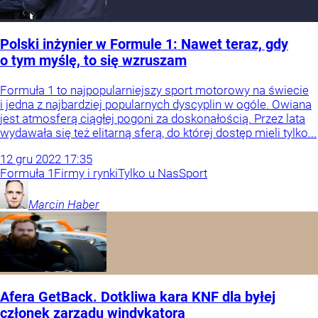
Polski inżynier w Formule 1: Nawet teraz, gdy
o tym myślę, to się wzruszam
Formuła 1 to najpopularniejszy sport motorowy na świecie
i jedna z najbardziej popularnych dyscyplin w ogóle. Owiana
jest atmosferą ciągłej pogoni za doskonałością. Przez lata
wydawała się też elitarną sferą, do której dostęp mieli tylko...
12
gru
2022
17:35
Formuła 1
Firmy i rynki
Tylko u Nas
Sport
Marcin
Haber
Afera GetBack. Dotkliwa kara KNF dla byłej
członek zarządu windykatora