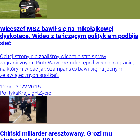
Wiceszef MSZ bawił się na mikołajkowej
dyskotece. Wideo z tańczącym politykiem podbija
sieć
Od tej strony nie znaliśmy wiceministra spraw
zagranicznych. Piotr Wawrzyk udostępnił w sieci nagranie,
na którym widać jak szampańsko bawi się na jednym
ze świątecznych spotkań.
12
gru
2022
20:15
Polityka
Kraj
Light
Życie
Chiński miliarder aresztowany. Grozi mu