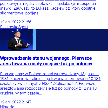
punktowym między czołówką i najsłabszymi zespołami
stawki. Zauważył to Łukasz Kadziewicz, który dobitnie
skomentował podjętą...
12
gru
2022
21:56
Siatkówka
Sport
Wprowadzenie stanu wojennego. Pierwsze
aresztowania miały miejsce tuż po północy
Stan wojenny w Polsce został wprowadzony 13 grudnia
1981. Łącznie w trakcie jego trwania internowano 10 131
działaczy związanych z NSZZ „Solidarność”. Pierwsze
aresztowania rozpoczęły się tuż po północy z 12 na 13
grudnia. W tym czasie...
12
gru
2022
21:47
Historia