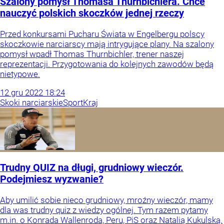
Szalony pomysł Thomasa Thurnbichlera. Chce
nauczyć polskich skoczków jednej rzeczy
Przed konkursami Pucharu Świata w Engelbergu polscy
skoczkowie narciarscy mają intrygujące plany. Na szalony
pomysł wpadł Thomas Thurnbichler, trener naszej
reprezentacji. Przygotowania do kolejnych zawodów będą
nietypowe.
12
gru
2022
18:24
Skoki narciarskie
Sport
Kraj
Trudny QUIZ na długi, grudniowy wieczór.
Podejmiesz wyzwanie?
Aby umilić sobie nieco grudniowy, mroźny wieczór, mamy
dla was trudny quiz z wiedzy ogólnej. Tym razem pytamy
m.in. o Konrada Wallenroda, Peru, PiS oraz Natalią Kukulską.