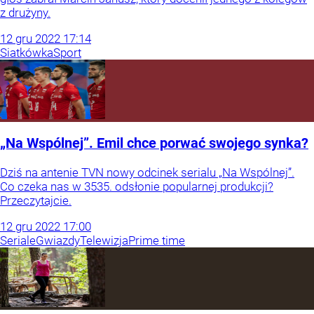
z drużyny.
12
gru
2022
17:14
Siatkówka
Sport
„Na Wspólnej”. Emil chce porwać swojego synka?
Dziś na antenie TVN nowy odcinek serialu „Na Wspólnej”.
Co czeka nas w 3535. odsłonie popularnej produkcji?
Przeczytajcie.
12
gru
2022
17:00
Seriale
Gwiazdy
Telewizja
Prime time