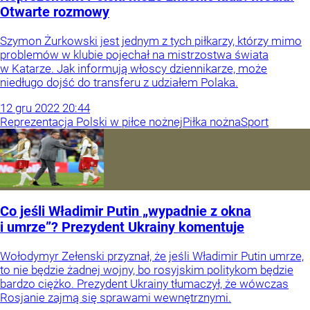
Otwarte rozmowy
Szymon Żurkowski jest jednym z tych piłkarzy, którzy mimo
problemów w klubie pojechał na mistrzostwa świata
w Katarze. Jak informują włoscy dziennikarze, może
niedługo dojść do transferu z udziałem Polaka.
12
gru
2022
20:44
Reprezentacja Polski w piłce nożnej
Piłka nożna
Sport
Co jeśli Władimir Putin „wypadnie z okna
i umrze”? Prezydent Ukrainy komentuje
Wołodymyr Zełenski przyznał, że jeśli Władimir Putin umrze,
to nie będzie żadnej wojny, bo rosyjskim politykom będzie
bardzo ciężko. Prezydent Ukrainy tłumaczył, że wówczas
Rosjanie zajmą się sprawami wewnętrznymi.