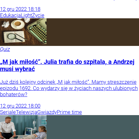
12
gru
2022
18:18
Edukacja
Light
Życie
Quiz
„M jak miłość”. Julia trafia do szpitala, a Andrzej
musi wybrać
Już dziś kolejny odcinek „M jak miłość”. Mamy streszczenie
epizodu 1692. Co wydarzy się w życiach naszych ulubionych
bohaterów?
12
gru
2022
18:00
Seriale
Telewizja
Gwiazdy
Prime time