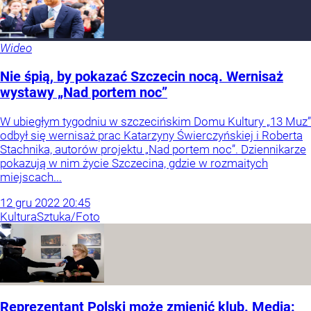
Wideo
Nie śpią, by pokazać Szczecin nocą. Wernisaż
wystawy „Nad portem noc”
W ubiegłym tygodniu w szczecińskim Domu Kultury „13 Muz”
odbył się wernisaż prac Katarzyny Świerczyńskiej i Roberta
Stachnika, autorów projektu „Nad portem noc”. Dziennikarze
pokazują w nim życie Szczecina, gdzie w rozmaitych
miejscach...
12
gru
2022
20:45
Kultura
Sztuka/Foto
Reprezentant Polski może zmienić klub. Media: