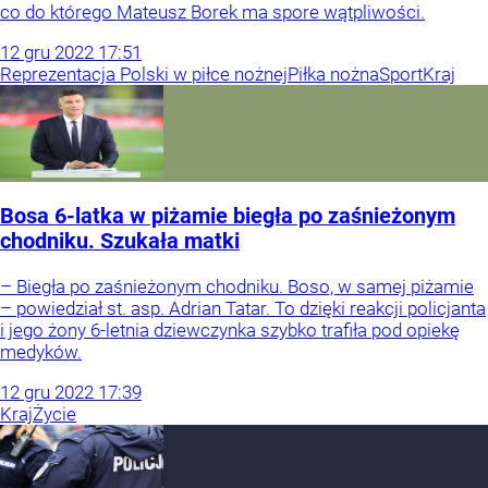
co do którego Mateusz Borek ma spore wątpliwości.
12
gru
2022
17:51
Reprezentacja Polski w piłce nożnej
Piłka nożna
Sport
Kraj
Bosa 6-latka w piżamie biegła po zaśnieżonym
chodniku. Szukała matki
– Biegła po zaśnieżonym chodniku. Boso, w samej piżamie
– powiedział st. asp. Adrian Tatar. To dzięki reakcji policjanta
i jego żony 6-letnia dziewczynka szybko trafiła pod opiekę
medyków.
12
gru
2022
17:39
Kraj
Życie