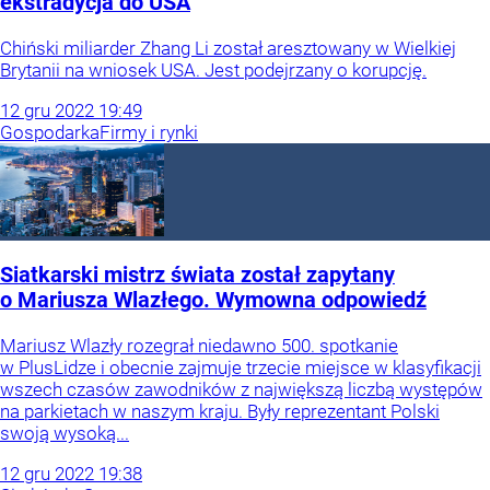
ekstradycja do USA
Chiński miliarder Zhang Li został aresztowany w Wielkiej
Brytanii na wniosek USA. Jest podejrzany o korupcję.
12
gru
2022
19:49
Gospodarka
Firmy i rynki
Siatkarski mistrz świata został zapytany
o Mariusza Wlazłego. Wymowna odpowiedź
Mariusz Wlazły rozegrał niedawno 500. spotkanie
w PlusLidze i obecnie zajmuje trzecie miejsce w klasyfikacji
wszech czasów zawodników z największą liczbą występów
na parkietach w naszym kraju. Były reprezentant Polski
swoją wysoką...
12
gru
2022
19:38