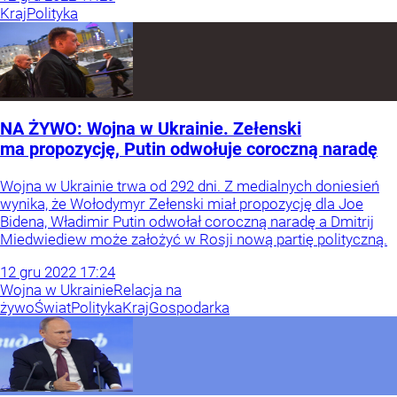
Kraj
Polityka
NA ŻYWO: Wojna w Ukrainie. Zełenski
ma propozycję, Putin odwołuje coroczną naradę
Wojna w Ukrainie trwa od 292 dni. Z medialnych doniesień
wynika, że Wołodymyr Zełenski miał propozycję dla Joe
Bidena, Władimir Putin odwołał coroczną naradę a Dmitrij
Miedwiediew może założyć w Rosji nową partię polityczną.
12
gru
2022
17:24
Wojna w Ukrainie
Relacja na
żywo
Świat
Polityka
Kraj
Gospodarka