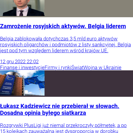
Zamrożenie rosyjskich aktywów. Belgia liderem
Belgia zablokowała dotychczas 3,5 mld euro aktywów
rosyjskich oligarchów i podmiotów z listy sankcyjnej. Belgia
jest pod tym względem liderem wśród krajów UE.
12
gru
2022
22:02
Finanse i inwestycje
Firmy i rynki
Świat
Wojna w Ukrainie
Łukasz Kadziewicz nie przebierał w słowach.
Dosadna opinia byłego siatkarza
Rozgrywki PlusLigi już niemal przekroczyły półmetek, a po
15 kolejkach zauważalna jest dysproporcja w dorobku