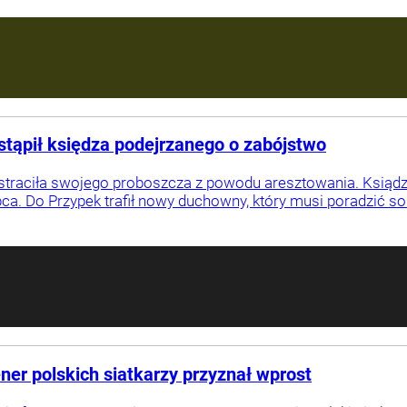
tąpił księdza podejrzanego o zabójstwo
 straciła swojego proboszcza z powodu aresztowania. Ksiąd
pca. Do Przypek trafił nowy duchowny, który musi poradzić s
ener polskich siatkarzy przyznał wprost