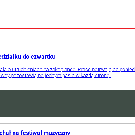
edziałku do czwartku
 o utrudnieniach na zakopiance. Prace potrwają od poniedzi
wcy pozostawią po jednym pasie w każdą stronę.
jechał na festiwal muzyczny