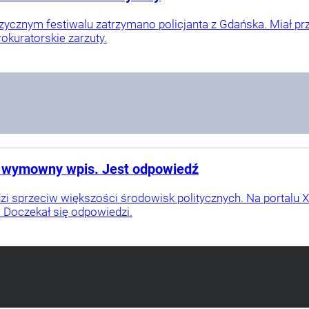
ycznym festiwalu zatrzymano policjanta z Gdańska. Miał prz
okuratorskie zarzuty.
ił wymowny wpis. Jest odpowiedź
zi sprzeciw większości środowisk politycznych. Na portalu X
 Doczekał się odpowiedzi.