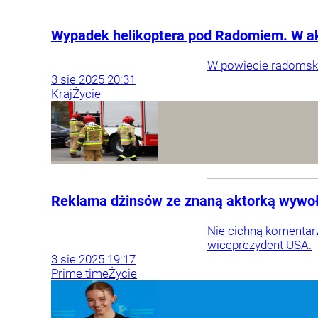
Wypadek helikoptera pod Radomiem. W ak
W powiecie radomski
3
sie
2025
20:31
Kraj
Życie
Reklama dżinsów ze znaną aktorką wywoł
Nie cichną komenta
wiceprezydent USA.
3
sie
2025
19:17
Prime time
Życie