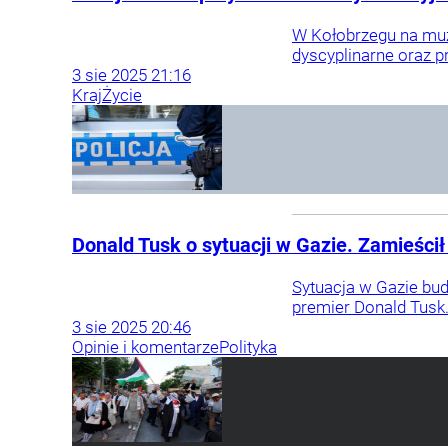
W Kołobrzegu na muz
dyscyplinarne oraz pr
3
sie
2025
21:16
Kraj
Życie
Donald Tusk o sytuacji w Gazie. Zamieśc
Sytuacja w Gazie bud
premier Donald Tusk.
3
sie
2025
20:46
Opinie i komentarze
Polityka