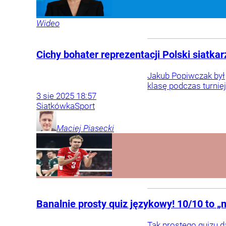
Wideo
Cichy bohater reprezentacji Polski siatka
Jakub Popiwczak był 
klasę podczas turnie
3
sie
2025
18:57
Siatkówka
Sport
Maciej
Piasecki
Banalnie prosty quiz językowy! 10/10 to „
Tak prostego quizu d