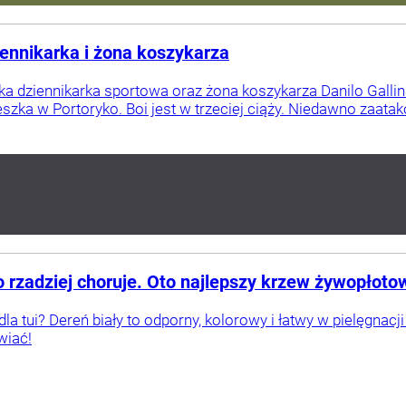
iennikarka i żona koszykarza
ka dziennikarka sportowa oraz żona koszykarza Danilo Galli
szka w Portoryko. Boi jest w trzeciej ciąży. Niedawno zaatako
ego rzadziej choruje. Oto najlepszy krzew żywopłoto
dla tui? Dereń biały to odporny, kolorowy i łatwy w pielęgna
wiać!