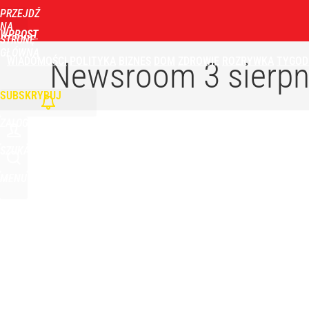
PRZEJDŹ
NA
WPROST
STRONĘ
GŁÓWNĄ
WIADOMOŚCI
POLITYKA
BIZNES
DOM
ZDROWIE
ROZRYWKA
TYGOD
Newsroom
3 sierpn
SUBSKRYBUJ
ZALOGUJ
SZUKAJ
MENU