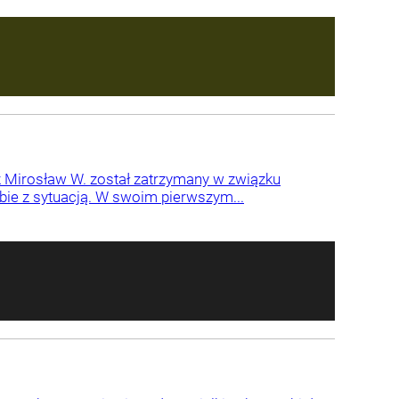
z Mirosław W. został zatrzymany w związku
obie z sytuacją. W swoim pierwszym...