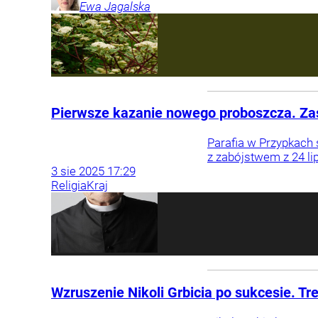
Ewa
Jagalska
Pierwsze kazanie nowego proboszcza. Zas
Parafia w Przypkach
z zabójstwem z 24 li
3
sie
2025
17:29
Religia
Kraj
Wzruszenie Nikoli Grbicia po sukcesie. Tr