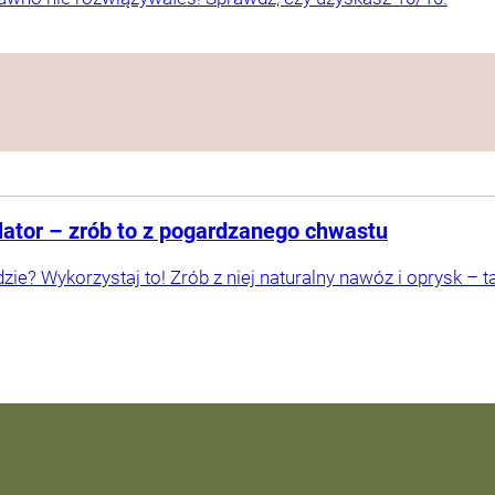
ulator – zrób to z pogardzanego chwastu
e? Wykorzystaj to! Zrób z niej naturalny nawóz i oprysk – ta