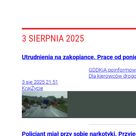
3 SIERPNIA 2025
Utrudnienia na zakopiance. Prace od poni
GDDKiA poinformowała
Dla kierowców drogo
3
sie
2025
21:51
Kraj
Życie
Policjant miał przy sobie narkotyki. Przy