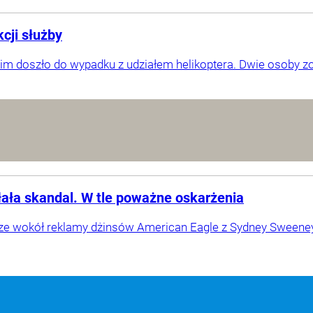
cji służby
m doszło do wypadku z udziałem helikoptera. Dwie osoby z
ała skandal. W tle poważne oskarżenia
rze wokół reklamy dżinsów American Eagle z Sydney Sween