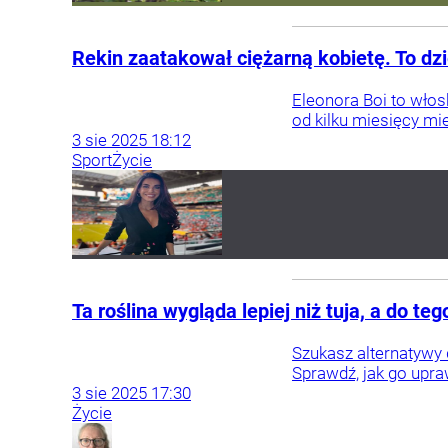
Rekin zaatakował ciężarną kobietę. To dz
Eleonora Boi to włos
od kilku miesięcy mie
3
sie
2025
18:12
Sport
Życie
Ta roślina wygląda lepiej niż tuja, a do t
Szukasz alternatywy 
Sprawdź, jak go upra
3
sie
2025
17:30
Życie