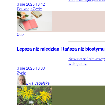
3
sie
2025
18:42
Edukacja
Życie
Quiz
Lepsza niż miedzian i tańsza niż biostym
Nawłoć rośnie wszędzi
wdzięczny.
3
sie
2025
18:30
Życie
Ewa
Jagalska