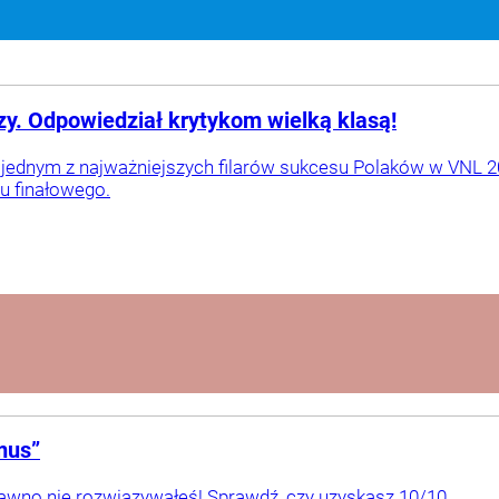
rzy. Odpowiedział krytykom wielką klasą!
jednym z najważniejszych filarów sukcesu Polaków w VNL 20
ju finałowego.
mus”
awno nie rozwiązywałeś! Sprawdź, czy uzyskasz 10/10.