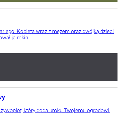
nariego. Kobieta wraz z mężem oraz dwójką dzieci
wał ją rekin.
wy
cji żywopłot, który doda uroku Twojemu ogrodowi.