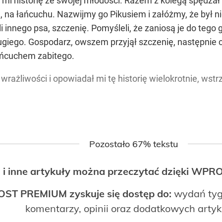
 mi historię ze swojej młodości. Razem z kolegą spędzał 
, na łańcuchu. Nazwijmy go Pikusiem i załóżmy, że był n
 innego psa, szczenię. Pomyśleli, że zaniosą je do tego 
ugiego. Gospodarz, owszem przyjął szczenię, następnie c
ańcuchem zabitego.
rażliwości i opowiadał mi tę historię wielokrotnie, wstrzą
Pozostało 67% tekstu
 i inne artykuły można przeczytać dzięki WP
OST PREMIUM zyskuje się dostęp do:
wydań tyg
komentarzy, opinii oraz dodatkowych arty