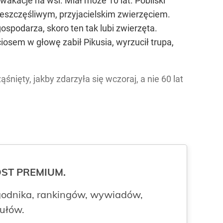
wakacje na wsi. Miał może 10 lat. Pobliski
ieszczęśliwym, przyjacielskim zwierzęciem.
gospodarza, skoro ten tak lubi zwierzęta.
iosem w głowę zabił Pikusia, wyrzucił trupa,
śnięty, jakby zdarzyła się wczoraj, a nie 60 lat
ROST PREMIUM.
odnika, rankingów, wywiadów,
kułów.