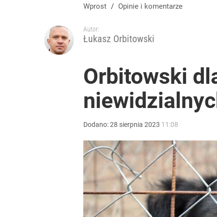
Wprost
/
Opinie i komentarze
Autor:
Łukasz Orbitowski
Orbitowski dl
niewidzialny
Dodano:
28
sierpnia
2023
11:08