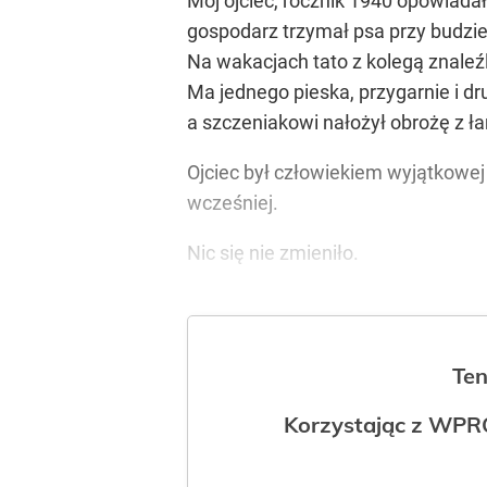
Mój ojciec, rocznik 1940 opowiadał
gospodarz trzymał psa przy budzie
Na wakacjach tato z kolegą znaleźli
Ma jednego pieska, przygarnie i dr
a szczeniakowi nałożył obrożę z ł
Ojciec był człowiekiem wyjątkowej w
wcześniej.
Nic się nie zmieniło.
Ten
Korzystając z WPR