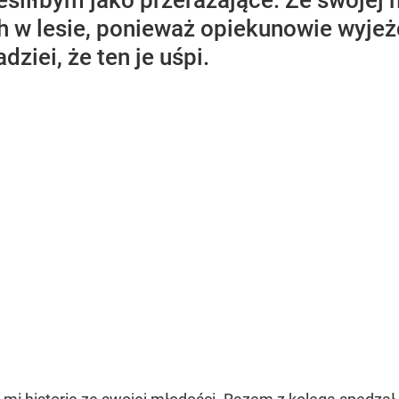
reśliłbym jako przerażające. Ze swojej
 w lesie, ponieważ opiekunowie wyjeż
ziei, że ten je uśpi.