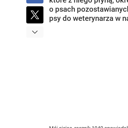
które z niego płyną, ok
o psach pozostawianych
psy do weterynarza w nad