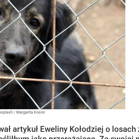
nsplash
/
Margarita Kosior
wał artykuł Eweliny Kołodziej o losach