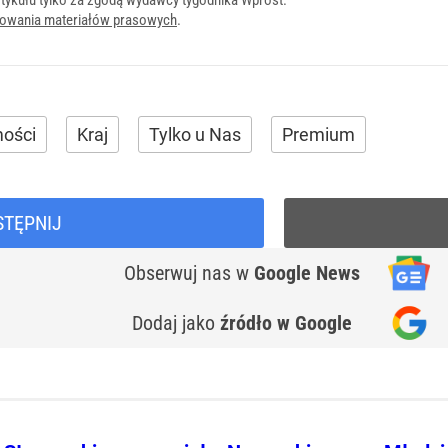
tykułu tylko za zgodą wydawcy tygodnika Wprost.
onowania materiałów prasowych
.
ości
Kraj
Tylko u Nas
Premium
STĘPNIJ
Obserwuj nas
w
Google News
Dodaj jako
źródło w Google