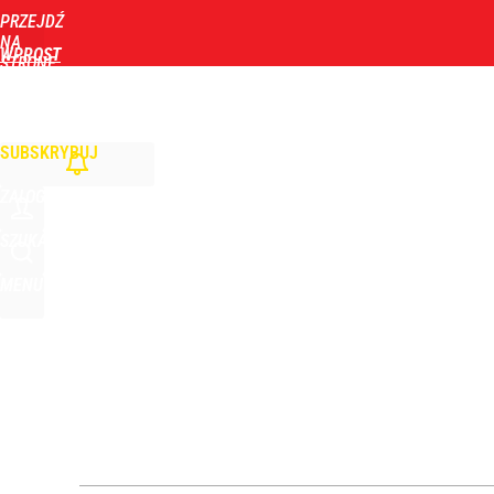
PRZEJDŹ
Udostępnij
0
Skomentuj
NA
WPROST
STRONĘ
GŁÓWNĄ
WIADOMOŚCI
POLITYKA
BIZNES
DOM
ZDROWIE
ROZRYWKA
TYGOD
SUBSKRYBUJ
ZALOGUJ
SZUKAJ
MENU