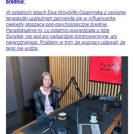
brednie”
W ostatnich latach Ewa Woydyłło-Osiatyńska z cenionej
terapeutki uzależnień zamieniła się w influencerkę,
niekiedy głoszącą pop-psychologiczne brednie.
Paradoksalnie to, co ostatnio powiedziała o Idze
Świątek, nie jest ani najbardziej kontrowersyjne, ani
najgroźniejsze. Problem w tym, że wszyscy udawali, że
tego nie widzą.