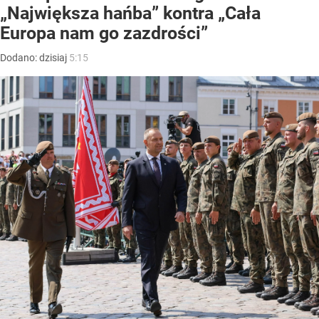
„Największa hańba” kontra „Cała
Europa nam go zazdrości”
Dodano:
dzisiaj
5:15