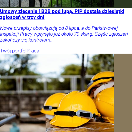
Umowy zlecenia i B2B pod lupą. PIP dostała dziesiątki
zgłoszeń w trzy dni
Nowe przepisy obowiązują od 8 lipca, a do Państwowej
Inspekcji Pracy wpłynęło już około 70 skarg. Część zgłoszeń
zakończy się kontrolami.
Twój portfel
Praca