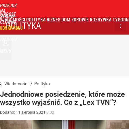
PRZEJDŹ
NA
WPROST
STRONĘ
WIADOMOŚCI
POLITYKA
BIZNES
DOM
ZDROWIE
ROZRYWKA
TYGODN
GŁÓWNĄ
POLITYKA
UBSKRYBUJ
ZALOGUJ
MENU
Wiadomości
/
Polityka
Jednodniowe posiedzenie, które może
wszystko wyjaśnić. Co z „Lex TVN”?
Dodano:
11
sierpnia
2021
8:02