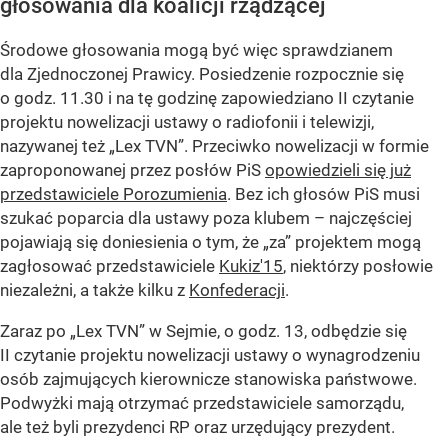
głosowania dla koalicji rządzącej
Środowe głosowania mogą być więc sprawdzianem
dla Zjednoczonej Prawicy. Posiedzenie rozpocznie się
o godz. 11.30 i na tę godzinę zapowiedziano II czytanie
projektu nowelizacji ustawy o radiofonii i telewizji,
nazywanej też „Lex TVN”. Przeciwko nowelizacji w formie
zaproponowanej przez posłów PiS
opowiedzieli się już
przedstawiciele Porozumienia
. Bez ich głosów PiS musi
szukać poparcia dla ustawy poza klubem – najczęściej
pojawiają się doniesienia o tym, że „za” projektem mogą
zagłosować przedstawiciele
Kukiz'15
, niektórzy posłowie
niezależni, a także kilku z
Konfederacji
.
Zaraz po „Lex TVN” w Sejmie, o godz. 13, odbędzie się
II czytanie projektu nowelizacji ustawy o wynagrodzeniu
osób zajmujących kierownicze stanowiska państwowe.
Podwyżki mają otrzymać przedstawiciele samorządu,
ale też byli prezydenci RP oraz urzędujący prezydent.