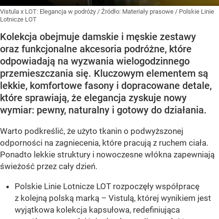
Vistula x LOT: Elegancja w podróży
/ Źródło:
Materiały prasowe
/
Polskie Linie
Lotnicze LOT
Kolekcja obejmuje damskie i męskie zestawy
oraz funkcjonalne akcesoria podróżne, które
odpowiadają na wyzwania wielogodzinnego
przemieszczania się. Kluczowym elementem są
lekkie, komfortowe fasony i dopracowane detale,
które sprawiają, że elegancja zyskuje nowy
wymiar: pewny, naturalny i gotowy do działania.
Warto podkreślić, że użyto tkanin o podwyższonej
odporności na zagniecenia, które pracują z ruchem ciała.
Ponadto lekkie struktury i nowoczesne włókna zapewniają
świeżość przez cały dzień.
Polskie Linie Lotnicze LOT rozpoczęły współpracę
z kolejną polską marką – Vistulą, której wynikiem jest
wyjątkowa kolekcja kapsułowa, redefiniująca