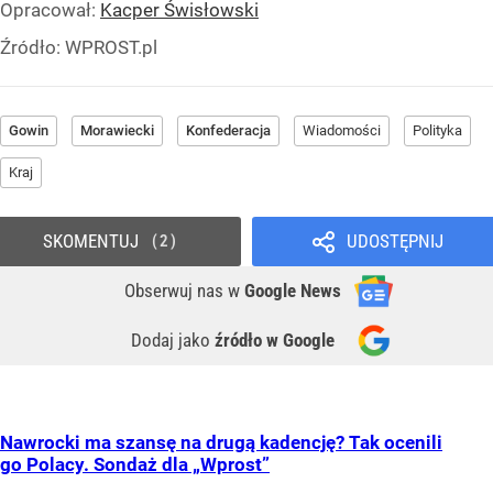
Opracował:
Kacper Świsłowski
Źródło:
WPROST.pl
Gowin
Morawiecki
Konfederacja
Wiadomości
Polityka
Kraj
SKOMENTUJ
UDOSTĘPNIJ
2
Obserwuj nas
w
Google News
Dodaj jako
źródło w Google
Nawrocki ma szansę na drugą kadencję? Tak ocenili
go Polacy. Sondaż dla „Wprost”