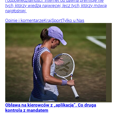
i odpowiedzialności. Internet od dawna premiuje nie
tych, którzy wiedzą najwięcej, lecz tych, którzy mówią
najgłośniej.
Opinie i komentarze
Kraj
Sport
Tylko u Nas
Obława na kierowców z „aplikacją”. Co druga
kontrola z mandatem