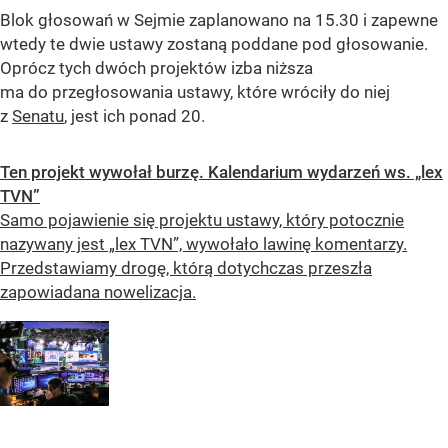
Blok głosowań w Sejmie zaplanowano na 15.30 i zapewne
wtedy te dwie ustawy zostaną poddane pod głosowanie.
Oprócz tych dwóch projektów izba niższa
ma do przegłosowania ustawy, które wróciły do niej
z
Senatu
, jest ich ponad 20.
Ten projekt wywołał burzę. Kalendarium wydarzeń ws. „lex
TVN”
Samo pojawienie się projektu ustawy, który potocznie
nazywany jest „lex TVN”, wywołało lawinę komentarzy.
Przedstawiamy drogę, którą dotychczas przeszła
zapowiadana nowelizacja.