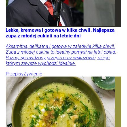
Lekka, kremowa i gotowa w kilka chwil. Najlepsza
zupa z młodej cukinii na letnie dni
Aksamitna, delikatna i gotowa w zaledwie kilka chwil.
Zupa z młodej cukinii to idealny pomysł na letni obiad.
Poznaj sprawdzony przepis oraz wskazówki, dzięki
którym zawsze wychodzi idealnie.
Przepisy
Żywienie