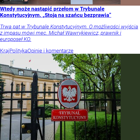
Wtedy może nastąpić przełom w Trybunale
Konstytucyjnym. „Stoją na szańcu bezprawia”
Trwa pat w Trybunale Konstytucyjnym. O możliwości wyjścia
z impasu mówi mec. Michał Wawrykiewicz, prawnik i
europoseł KO.
Kraj
Polityka
Opinie i komentarze