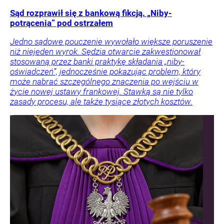
Sąd rozprawił się z bankową fikcją. „Niby-
potrącenia” pod ostrzałem
Jedno sądowe pouczenie wywołało większe poruszenie
niż niejeden wyrok. Sędzia otwarcie zakwestionował
stosowaną przez banki praktykę składania „niby-
oświadczeń”, jednocześnie pokazując problem, który
może nabrać szczególnego znaczenia po wejściu w
życie nowej ustawy frankowej. Stawką są nie tylko
zasady procesu, ale także tysiące złotych kosztów.