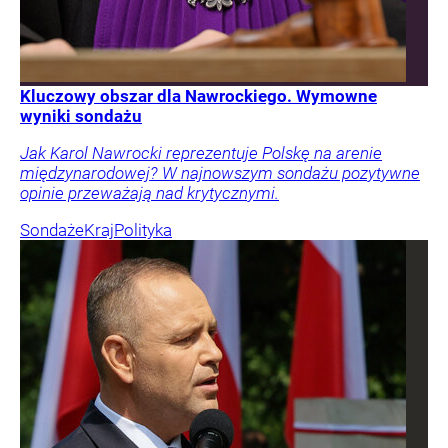
Kluczowy obszar dla Nawrockiego. Wymowne
wyniki sondażu
Jak Karol Nawrocki reprezentuje Polskę na arenie
międzynarodowej? W najnowszym sondażu pozytywne
opinie przeważają nad krytycznymi.
Sondaże
Kraj
Polityka