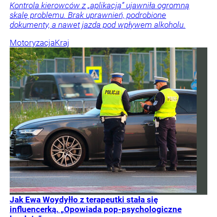
Kontrola kierowców z „aplikacją” ujawniła ogromną
skalę problemu. Brak uprawnień, podrobione
dokumenty, a nawet jazda pod wpływem alkoholu.
Motoryzacja
Kraj
Jak Ewa Woydyłło z terapeutki stała się
influencerką. „Opowiada pop-psychologiczne