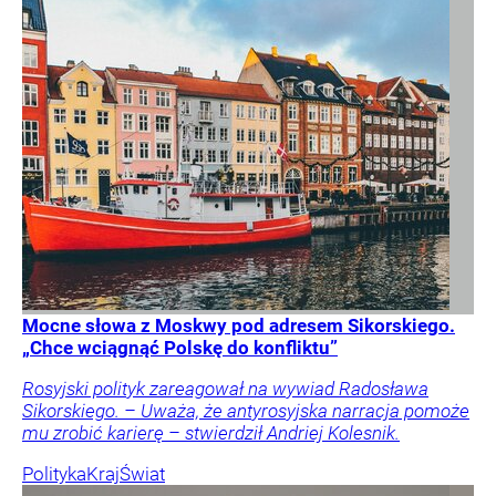
Mocne słowa z Moskwy pod adresem Sikorskiego.
„Chce wciągnąć Polskę do konfliktu”
Rosyjski polityk zareagował na wywiad Radosława
Sikorskiego. – Uważa, że antyrosyjska narracja pomoże
mu zrobić karierę – stwierdził Andriej Kolesnik.
Polityka
Kraj
Świat