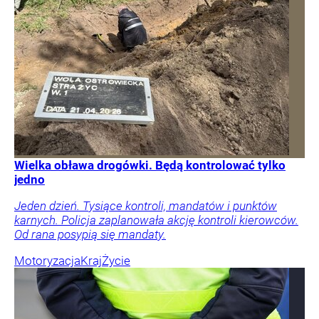
Wielka obława drogówki. Będą kontrolować tylko
jedno
Jeden dzień. Tysiące kontroli, mandatów i punktów
karnych. Policja zaplanowała akcję kontroli kierowców.
Od rana posypią się mandaty.
Motoryzacja
Kraj
Życie