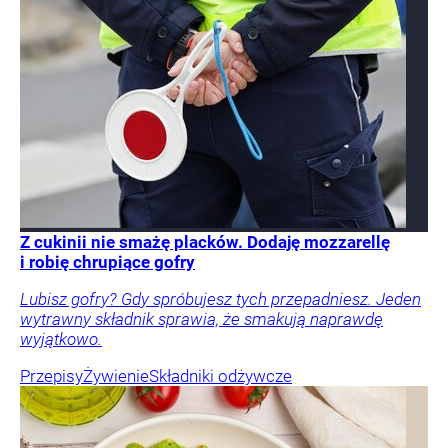
Z cukinii nie smażę placków. Dodaję mozzarellę
i robię chrupiące gofry
Lubisz gofry? Gdy spróbujesz tych przepadniesz. Jeden
wytrawny składnik sprawia, że smakują naprawdę
wyjątkowo.
Przepisy
Żywienie
Składniki odżywcze