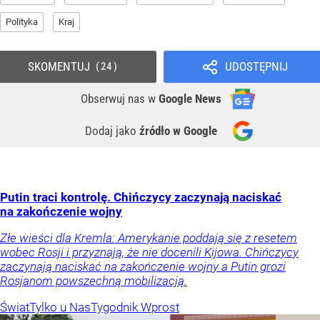
Polityka
Kraj
SKOMENTUJ
UDOSTĘPNIJ
24
Obserwuj nas
w
Google News
Dodaj jako
źródło w Google
Putin traci kontrolę. Chińczycy zaczynają naciskać
na zakończenie wojny
Złe wieści dla Kremla: Amerykanie poddają się z resetem
wobec Rosji i przyznają, że nie docenili Kijowa. Chińczycy
zaczynają naciskać na zakończenie wojny a Putin grozi
Rosjanom powszechną mobilizacją.
Świat
Tylko u Nas
Tygodnik Wprost