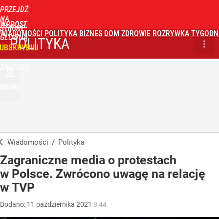
PRZEJDŹ
NA
WPROST
STRONĘ
WIADOMOŚCI
POLITYKA
BIZNES
DOM
ZDROWIE
ROZRYWKA
TYGODN
GŁÓWNĄ
POLITYKA
UBSKRYBUJ
ZALOGUJ
MENU
Wiadomości
/
Polityka
Zagraniczne media o protestach
w Polsce. Zwrócono uwagę na relację
w TVP
Dodano:
11
października
2021
8:44