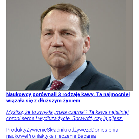
Naukowcy porównali 3 rodzaje kawy. Ta najmocniej
wiązała się z dłuższym życiem
Myślisz, że to zwykła „mała czarna”? Ta kawa najsilniej
chroni serce i wydłuża życie. Sprawdź, czy ją pijesz.
Produkty
Żywienie
Składniki odżywcze
Doniesienia
naukowe
Profilaktyka i leczenie
Badania