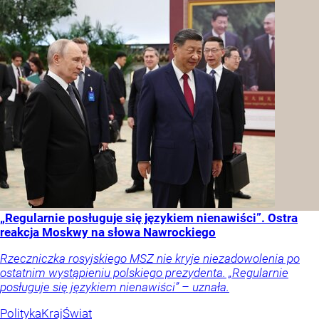
„Regularnie posługuje się językiem nienawiści”. Ostra
reakcja Moskwy na słowa Nawrockiego
Rzeczniczka rosyjskiego MSZ nie kryje niezadowolenia po
ostatnim wystąpieniu polskiego prezydenta. „Regularnie
posługuje się językiem nienawiści” – uznała.
Polityka
Kraj
Świat