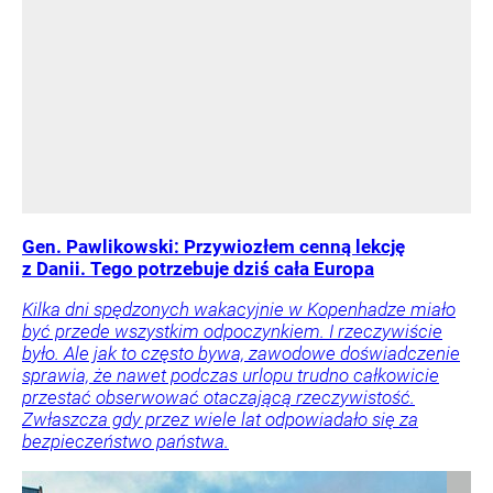
Gen. Pawlikowski: Przywiozłem cenną lekcję
z Danii. Tego potrzebuje dziś cała Europa
Kilka dni spędzonych wakacyjnie w Kopenhadze miało
być przede wszystkim odpoczynkiem. I rzeczywiście
było. Ale jak to często bywa, zawodowe doświadczenie
sprawia, że nawet podczas urlopu trudno całkowicie
przestać obserwować otaczającą rzeczywistość.
Zwłaszcza gdy przez wiele lat odpowiadało się za
bezpieczeństwo państwa.