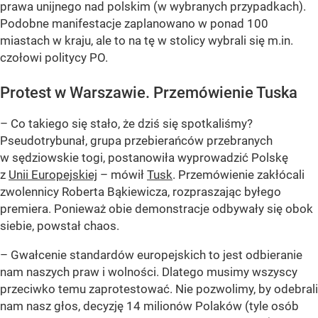
prawa unijnego nad polskim (w wybranych przypadkach).
Podobne manifestacje zaplanowano w ponad 100
miastach w kraju, ale to na tę w stolicy wybrali się m.in.
czołowi politycy PO.
Protest w Warszawie. Przemówienie Tuska
– Co takiego się stało, że dziś się spotkaliśmy?
Pseudotrybunał, grupa przebierańców przebranych
w sędziowskie togi, postanowiła wyprowadzić Polskę
z
Unii Europejskiej
– mówił
Tusk
. Przemówienie zakłócali
zwolennicy Roberta Bąkiewicza, rozpraszając byłego
premiera. Ponieważ obie demonstracje odbywały się obok
siebie, powstał chaos.
– Gwałcenie standardów europejskich to jest odbieranie
nam naszych praw i wolności. Dlatego musimy wszyscy
przeciwko temu zaprotestować. Nie pozwolimy, by odebrali
nam nasz głos, decyzję 14 milionów Polaków (tyle osób