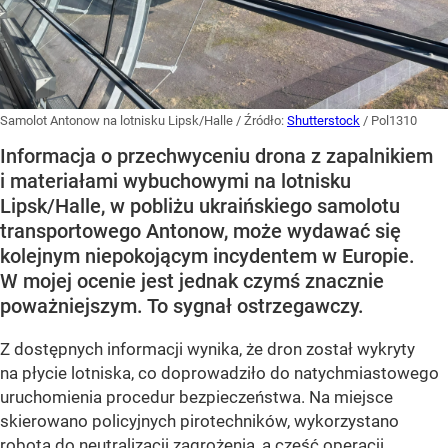
Samolot Antonow na lotnisku Lipsk/Halle
/ Źródło:
Shutterstock
/
Pol1310
Informacja o przechwyceniu drona z zapalnikiem
i materiałami wybuchowymi na lotnisku
Lipsk/Halle, w pobliżu ukraińskiego samolotu
transportowego Antonow, może wydawać się
kolejnym niepokojącym incydentem w Europie.
W mojej ocenie jest jednak czymś znacznie
poważniejszym. To sygnał ostrzegawczy.
Z dostępnych informacji wynika, że dron został wykryty
na płycie lotniska, co doprowadziło do natychmiastowego
uruchomienia procedur bezpieczeństwa. Na miejsce
skierowano policyjnych pirotechników, wykorzystano
robota do neutralizacji zagrożenia, a część operacji