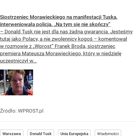
Siostrzeniec Morawieckiego na manifestacji Tuska,
interweniowała policja. „Na tym się nie skończy”
– Donald Tusk nie jest dla nas żadną gwarancją. Jesteśmy
tutaj jako Polacy, a nie zwolennicy kogoś – komentował
w rozmowie z „Wprost” Franek Broda, siostrzeniec
premiera Mateusza Morawieckiego, który w niedzielę
uczestniczył w...
Źródło:
WPROST.pl
Warszawa
Donald Tusk
Unia Europejska
Wiadomości