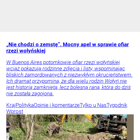
„Nie chodzi o zemstę”. Mocny apel w sprawie ofiar
rzezi wołyńskiej
W Buenos Aires potomkowie ofiar rzezi wołyńskiej
wciąż pokazują rodzinne zdjęcia i listy, wspominając
bliskich zamordowanych z niezwykłym okrucieństwem.
Ich dramat przypomina, że dla wielu rodzin Wołyń nie
jest historią zamkniętą, lecz bolesną raną, która do dziś
nie została zagojona.
Kraj
Polityka
Opinie i komentarze
Tylko u Nas
Tygodnik
Wprost