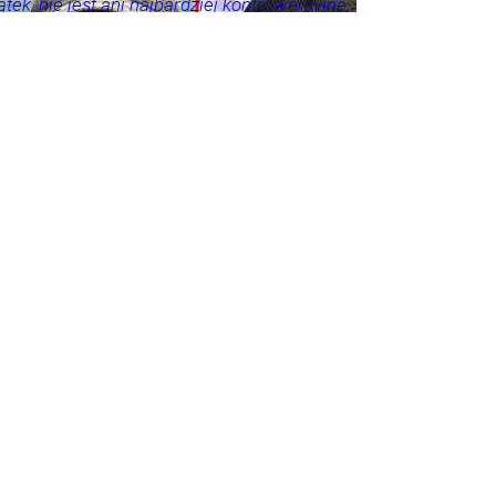
tek, nie jest ani najbardziej kontrowersyjne,
roźniejsze. Problem w tym, że wszyscy
 że tego nie widzą.