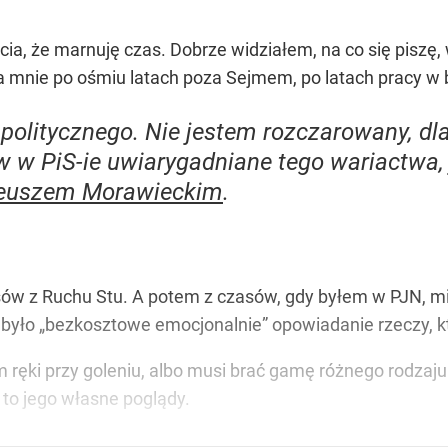
a, że marnuję czas. Dobrze widziałem, na co się piszę, 
a mnie po ośmiu latach poza Sejmem, po latach pracy w b
olitycznego. Nie jestem rozczarowany, dla
w PiS-ie uwiarygadniane tego wariactwa, 
euszem Morawieckim
.
ów z Ruchu Stu. A potem z czasów, gdy byłem w PJN, mi
o było „bezkosztowe emocjonalnie” opowiadanie rzeczy, k
ręki przy goleniu, albo musi brać gamę różnego rodzaju 
 to jego własne poglądy.