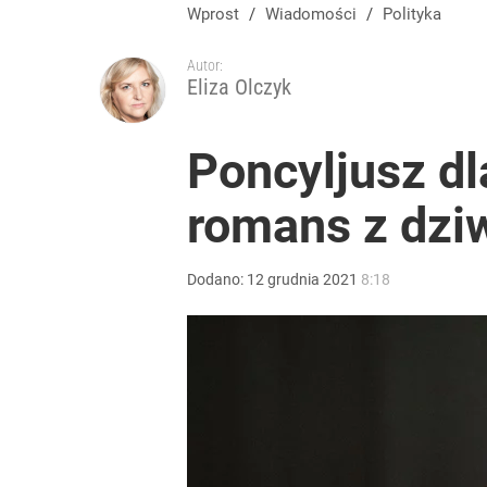
Kaczyński ma zmienić kandydata na premiera. Fa
Wprost
/
Wiadomości
/
Polityka
Autor:
3
Eliza Olczyk
Ziobro reaguje na ruch Tuska. Padła tajemnicza z
Poncyljusz dl
romans z dzi
1
Nawrocki ma szansę na drugą kadencję? Tak ocenil
Dodano:
12
grudnia
2021
8:18
10