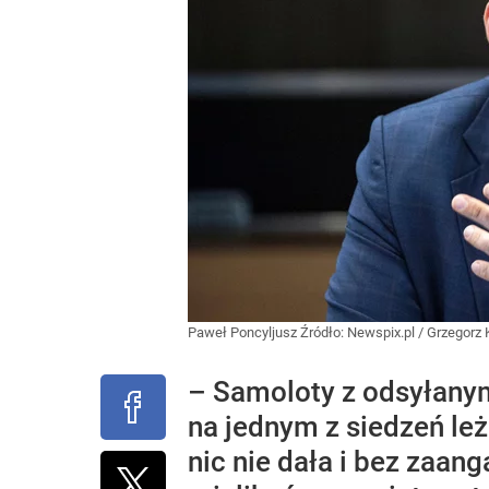
Paweł Poncyljusz
Źródło:
Newspix.pl
/
Grzegorz 
– Samoloty z odsyłanym
na jednym z siedzeń leż
nic nie dała i bez zaa