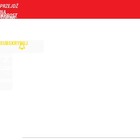
PRZEJDŹ
Udostępnij
24
Skomentuj
NA
WPROST
STRONĘ
GŁÓWNĄ
WIADOMOŚCI
POLITYKA
BIZNES
DOM
ZDROWIE
ROZRYWKA
TYGOD
PiS zalicza mocne tąpnięcie, co z Morawieckim? 
SUBSKRYBUJ
dodaj
ZALOGUJ
Farmacja: wzrost pod presją. co czeka branżę do 
SZUKAJ
MENU
1
Wrze po roku Nawrockiego. „Największa hańba” ko
16