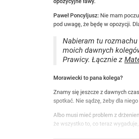
opozycyjne ławy.
Paweł Poncyljusz:
Nie mam poczuci
pod uwagę, że będę w opozycji. Dl
Nabieram tu rozmachu p
moich dawnych kolegów 
Prawicy. Łącznie z
Mat
Morawiecki to pana kolega?
Znamy się jeszcze z dawnych czas
spotkać. Nie sądzę, żeby dla nieg
Albo musi mieć problem z drżeniem 
że wszystko to, co teraz wygaduje,