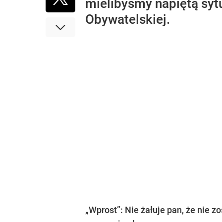
mielibyśmy napiętą sytu
Obywatelskiej.
„Wprost”: Nie żałuje pan, że nie z