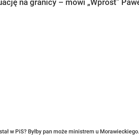
ację na granicy – mówi „Wprost” Paweł
ostał w PiS? Byłby pan może ministrem u Morawieckiego..