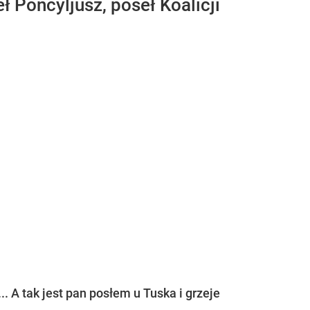
 Poncyljusz, poseł Koalicji
. A tak jest pan posłem u Tuska i grzeje