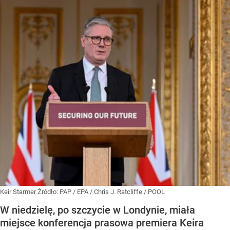
Keir Starmer
Źródło:
PAP
/
EPA / Chris J. Ratcliffe / POOL
W niedzielę, po szczycie w Londynie, miała
miejsce konferencja prasowa premiera Keira