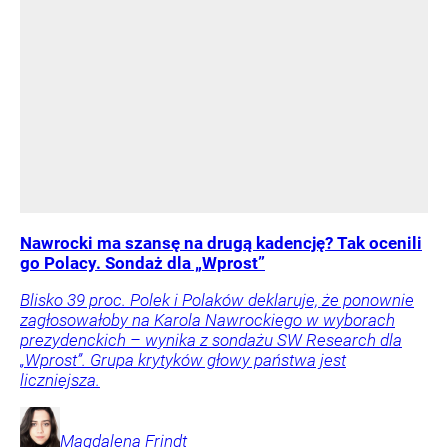
Nawrocki ma szansę na drugą kadencję? Tak ocenili
go Polacy. Sondaż dla „Wprost”
Blisko 39 proc. Polek i Polaków deklaruje, że ponownie
zagłosowałoby na Karola Nawrockiego w wyborach
prezydenckich – wynika z sondażu SW Research dla
„Wprost”. Grupa krytyków głowy państwa jest
liczniejsza.
Magdalena
Frindt