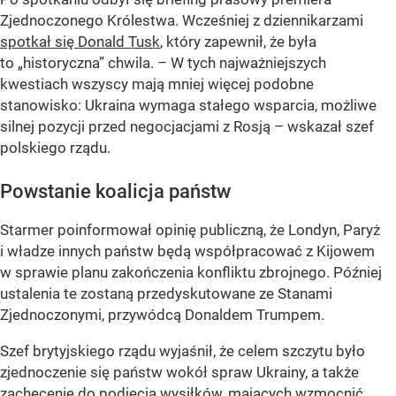
Zjednoczonego Królestwa. Wcześniej z dziennikarzami
spotkał się Donald Tusk
, który zapewnił, że była
to „historyczna” chwila. – W tych najważniejszych
kwestiach wszyscy mają mniej więcej podobne
stanowisko: Ukraina wymaga stałego wsparcia, możliwe
silnej pozycji przed negocjacjami z Rosją – wskazał szef
polskiego rządu.
Powstanie koalicja państw
Starmer poinformował opinię publiczną, że Londyn, Paryż
i władze innych państw będą współpracować z Kijowem
w sprawie planu zakończenia konfliktu zbrojnego. Później
ustalenia te zostaną przedyskutowane ze Stanami
Zjednoczonymi, przywódcą Donaldem Trumpem.
Szef brytyjskiego rządu wyjaśnił, że celem szczytu było
zjednoczenie się państw wokół spraw Ukrainy, a także
zachęcenie do podjęcia wysiłków, mających wzmocnić