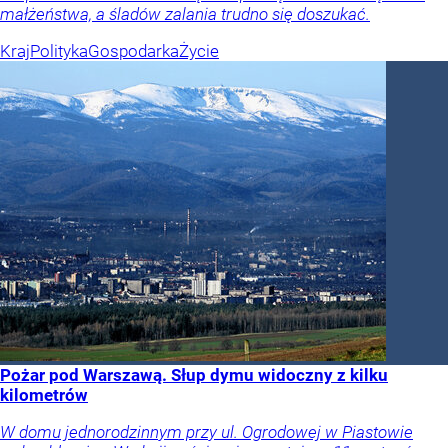
małżeństwa, a śladów zalania trudno się doszukać.
Kraj
Polityka
Gospodarka
Życie
Pożar pod Warszawą. Słup dymu widoczny z kilku
kilometrów
W domu jednorodzinnym przy ul. Ogrodowej w Piastowie