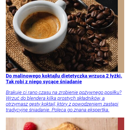
Do malinowego koktajlu dietetyczka wrzuca 2 łyżki.
Tak robi z niego sycące śniadanie
Brakuje ci rano czasu na zrobienie pożywnego posiłku?
Wrzuć do blendera kilka prostych składników, a
otrzymasz gęsty koktajl, który z powodzeniem zastąpi
tradycyjne śniadanie. Poleca go znana ekspertka.