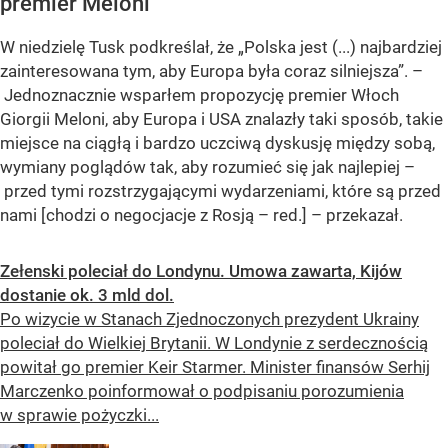
premier Meloni
W niedzielę Tusk podkreślał, że „Polska jest (...) najbardziej
zainteresowana tym, aby Europa była coraz silniejsza”. –
Jednoznacznie wsparłem propozycję premier Włoch
Giorgii Meloni, aby Europa i USA znalazły taki sposób, takie
miejsce na ciągłą i bardzo uczciwą dyskusję między sobą,
wymiany poglądów tak, aby rozumieć się jak najlepiej –
przed tymi rozstrzygającymi wydarzeniami, które są przed
nami [chodzi o negocjacje z Rosją – red.] – przekazał.
Zełenski poleciał do Londynu. Umowa zawarta, Kijów
dostanie ok. 3 mld dol.
Po wizycie w Stanach Zjednoczonych prezydent Ukrainy
poleciał do Wielkiej Brytanii. W Londynie z serdecznością
powitał go premier Keir Starmer. Minister finansów Serhij
Marczenko poinformował o podpisaniu porozumienia
w sprawie pożyczki...