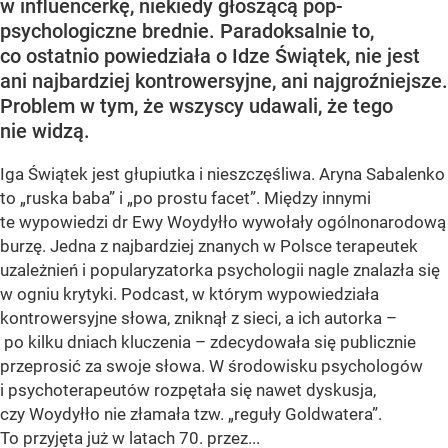
w influencerkę, niekiedy głoszącą pop-
psychologiczne brednie. Paradoksalnie to,
co ostatnio powiedziała o Idze Świątek, nie jest
ani najbardziej kontrowersyjne, ani najgroźniejsze.
Problem w tym, że wszyscy udawali, że tego
nie widzą.
Iga Świątek jest głupiutka i nieszczęśliwa. Aryna Sabalenko
to „ruska baba” i „po prostu facet”. Między innymi
te wypowiedzi dr Ewy Woydyłło wywołały ogólnonarodową
burzę. Jedna z najbardziej znanych w Polsce terapeutek
uzależnień i popularyzatorka psychologii nagle znalazła się
w ogniu krytyki. Podcast, w którym wypowiedziała
kontrowersyjne słowa, zniknął z sieci, a ich autorka –
po kilku dniach kluczenia – zdecydowała się publicznie
przeprosić za swoje słowa. W środowisku psychologów
i psychoterapeutów rozpętała się nawet dyskusja,
czy Woydyłło nie złamała tzw. „reguły Goldwatera”.
To przyjęta już w latach 70. przez...