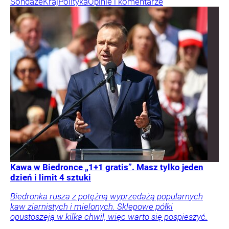
Sondaże
Kraj
Polityka
Opinie i komentarze
Kawa w Biedronce „1+1 gratis”. Masz tylko jeden
dzień i limit 4 sztuki
Biedronka rusza z potężną wyprzedażą popularnych
kaw ziarnistych i mielonych. Sklepowe półki
opustoszeją w kilka chwil, więc warto się pospieszyć.