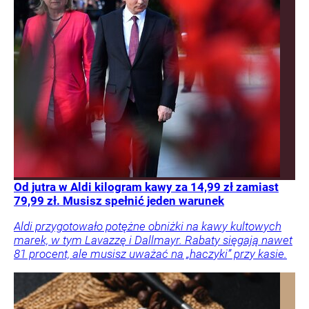
Od jutra w Aldi kilogram kawy za 14,99 zł zamiast
79,99 zł. Musisz spełnić jeden warunek
Aldi przygotowało potężne obniżki na kawy kultowych
marek, w tym Lavazzę i Dallmayr. Rabaty sięgają nawet
81 procent, ale musisz uważać na „haczyki” przy kasie.