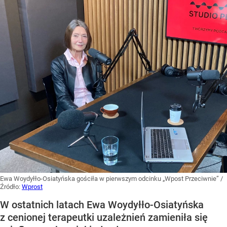
Ewa Woydyłło-Osiatyńska gościła w pierwszym odcinku „Wpost Przeciwnie”
/
Źródło:
Wprost
W ostatnich latach Ewa Woydyłło-Osiatyńska
z cenionej terapeutki uzależnień zamieniła się