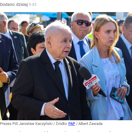
Dodano:
dzisiaj
9:45
Prezes PiS Jarosław Kaczyński
/ Źródło:
PAP
/
Albert Zawada