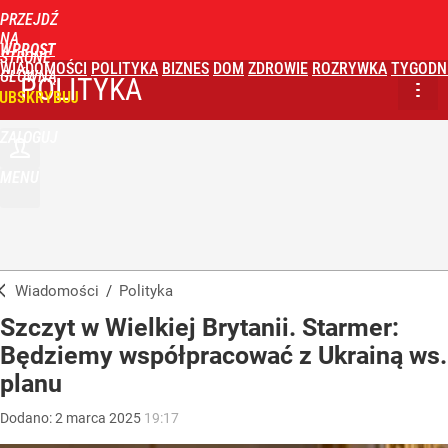
PRZEJDŹ
NA
WPROST
STRONĘ
WIADOMOŚCI
POLITYKA
BIZNES
DOM
ZDROWIE
ROZRYWKA
TYGODN
GŁÓWNĄ
POLITYKA
UBSKRYBUJ
ZALOGUJ
MENU
Wiadomości
/
Polityka
Szczyt w Wielkiej Brytanii. Starmer:
Będziemy współpracować z Ukrainą ws.
planu
Dodano:
2
marca
2025
19:17