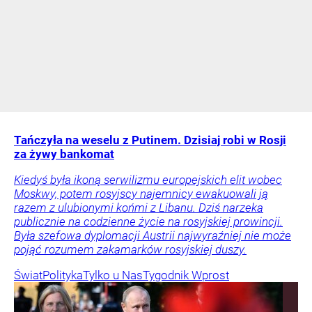
Tańczyła na weselu z Putinem. Dzisiaj robi w Rosji
za żywy bankomat
Kiedyś była ikoną serwilizmu europejskich elit wobec
Moskwy, potem rosyjscy najemnicy ewakuowali ją
razem z ulubionymi końmi z Libanu. Dziś narzeka
publicznie na codzienne życie na rosyjskiej prowincji.
Była szefowa dyplomacji Austrii najwyraźniej nie może
pojąć rozumem zakamarków rosyjskiej duszy.
Świat
Polityka
Tylko u Nas
Tygodnik Wprost