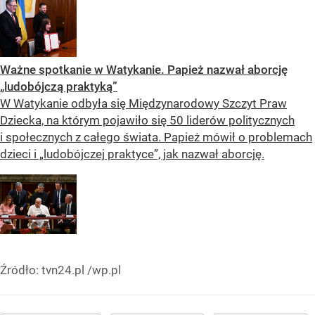
Ważne spotkanie w Watykanie. Papież nazwał aborcję
„ludobójczą praktyką”
W Watykanie odbyła się Międzynarodowy Szczyt Praw
Dziecka, na którym pojawiło się 50 liderów politycznych
i społecznych z całego świata. Papież mówił o problemach
dzieci i „ludobójczej praktyce”, jak nazwał aborcję.
Źródło:
tvn24.pl /wp.pl