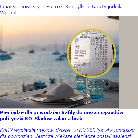
Finanse i inwestycje
Podróże
Kraj
Tylko u Nas
Tygodnik
Wprost
Pieniądze dla powodzian trafiły do męża i sąsiadów
polityczki KO. Śladów zalania brak
KARR wypłaciła mężowi działaczki KO 200 tys. zł z funduszu
dla powodzian. Jeszcze większe pieniądze dostali sąsiedzi