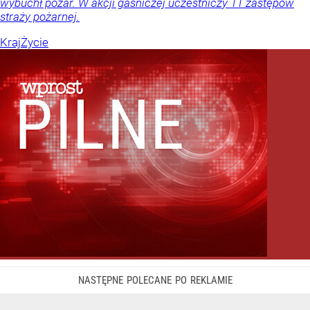
wybuchł pożar. W akcji gaśniczej uczestniczy 11 zastępów
straży pożarnej.
Kraj
Życie