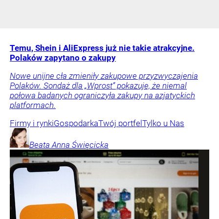
Temu, Shein i AliExpress już nie takie atrakcyjne.
Polaków zapytano o zakupy
Nowe unijne cła zmieniły zakupowe przyzwyczajenia
Polaków. Sondaż dla „Wprost” pokazuje, że niemal
połowa badanych ograniczyła zakupy na azjatyckich
platformach.
Firmy i rynki
Gospodarka
Twój portfel
Tylko u Nas
Beata Anna
Święcicka