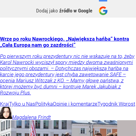
Dodaj jako
źródło w Google
Wrze po roku Nawrockiego. „Największa hańba” kontra
„Cała Europa nam go zazdrości”
Po pierwszym roku prezydentury nic nie wskazuje na to, żeby
Karol Nawrocki wyciszył spory między dwoma zwaśnionymi
politycznymi obozami. – Dotychczas największą hańbą na
karcie jego prezydentury jest chyba zawetowanie SAFE –
ocenia Mariusz Witczak z KO. – Mamy głowę państwa, z
której możemy być dumni – kontruje Marek Jakubiak z
Rozwoju Plus.
Kraj
Tylko u Nas
Polityka
Opinie i komentarze
Tygodnik Wprost
Magdalena
Frindt