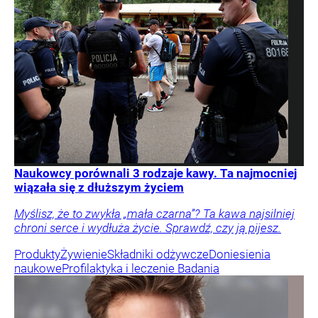
Naukowcy porównali 3 rodzaje kawy. Ta najmocniej
wiązała się z dłuższym życiem
Myślisz, że to zwykła „mała czarna”? Ta kawa najsilniej
chroni serce i wydłuża życie. Sprawdź, czy ją pijesz.
Produkty
Żywienie
Składniki odżywcze
Doniesienia
naukowe
Profilaktyka i leczenie
Badania