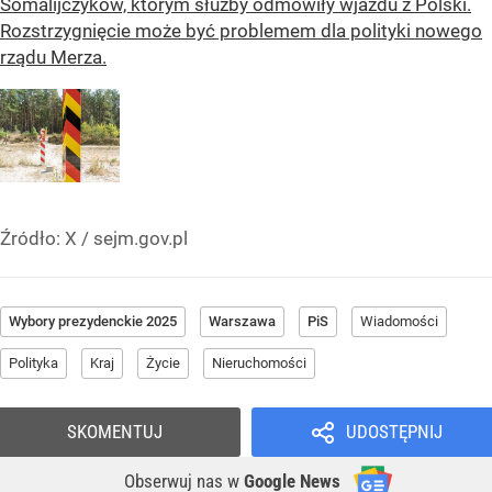
Somalijczyków, którym służby odmówiły wjazdu z Polski.
Rozstrzygnięcie może być problemem dla polityki nowego
rządu Merza.
Źródło:
X / sejm.gov.pl
Wybory prezydenckie 2025
Warszawa
PiS
Wiadomości
Polityka
Kraj
Życie
Nieruchomości
SKOMENTUJ
UDOSTĘPNIJ
Obserwuj nas
w
Google News