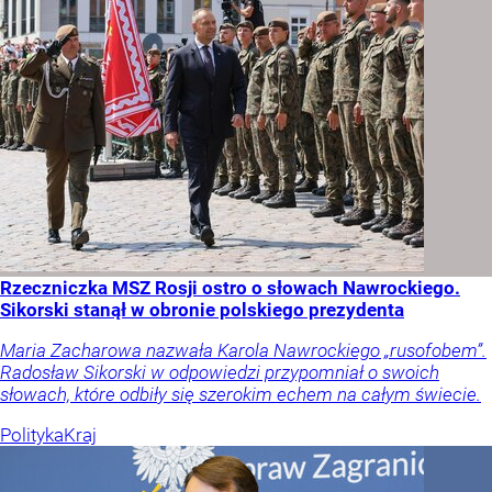
Rzeczniczka MSZ Rosji ostro o słowach Nawrockiego.
Sikorski stanął w obronie polskiego prezydenta
Maria Zacharowa nazwała Karola Nawrockiego „rusofobem”.
Radosław Sikorski w odpowiedzi przypomniał o swoich
słowach, które odbiły się szerokim echem na całym świecie.
Polityka
Kraj