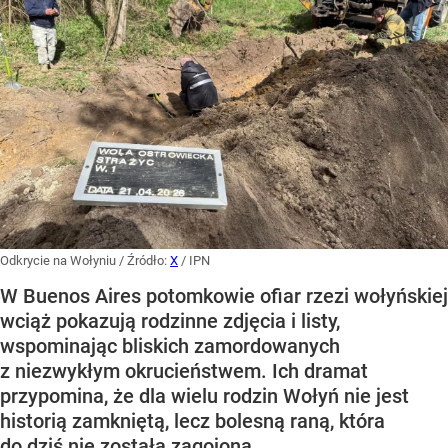
Odkrycie na Wołyniu
/ Źródło:
X
/
IPN
W Buenos Aires potomkowie ofiar rzezi wołyńskiej
wciąż pokazują rodzinne zdjęcia i listy,
wspominając bliskich zamordowanych
z niezwykłym okrucieństwem. Ich dramat
przypomina, że dla wielu rodzin Wołyń nie jest
historią zamkniętą, lecz bolesną raną, która
do dziś nie została zagojona.