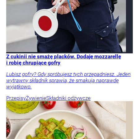
Z cukinii nie smażę placków. Dodaję mozzarellę
i robię chrupiące gofry
Lubisz gofry? Gdy spróbujesz tych przepadniesz. Jeden
wytrawny składnik sprawia, że smakują naprawdę
wyjątkowo.
Przepisy
Żywienie
Składniki odżywcze