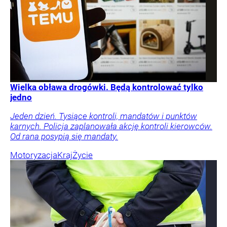
Wielka obława drogówki. Będą kontrolować tylko
jedno
Jeden dzień. Tysiące kontroli, mandatów i punktów
karnych. Policja zaplanowała akcję kontroli kierowców.
Od rana posypią się mandaty.
Motoryzacja
Kraj
Życie