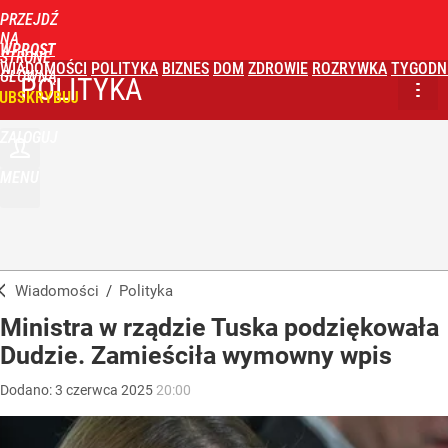
PRZEJDŹ
NA
WPROST
STRONĘ
WIADOMOŚCI
POLITYKA
BIZNES
DOM
ZDROWIE
ROZRYWKA
TYGODN
GŁÓWNĄ
POLITYKA
UBSKRYBUJ
ZALOGUJ
MENU
Wiadomości
/
Polityka
Ministra w rządzie Tuska podziękowała
Dudzie. Zamieściła wymowny wpis
Dodano:
3
czerwca
2025
20:00