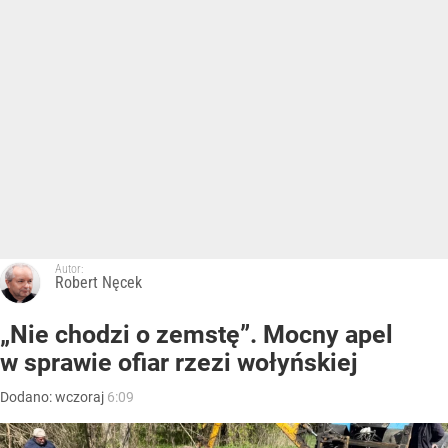
Autor:
Robert Nęcek
„Nie chodzi o zemstę”. Mocny apel
w sprawie ofiar rzezi wołyńskiej
Dodano:
wczoraj
6:09