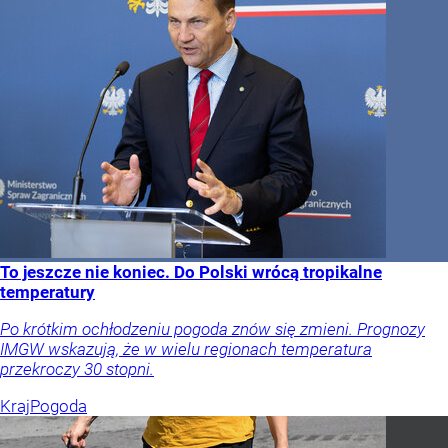
To jeszcze nie koniec. Do Polski wrócą tropikalne
temperatury
Po krótkim ochłodzeniu pogoda znów się zmieni. Prognozy
IMGW wskazują, że w wielu regionach temperatura
przekroczy 30 stopni.
Kraj
Pogoda