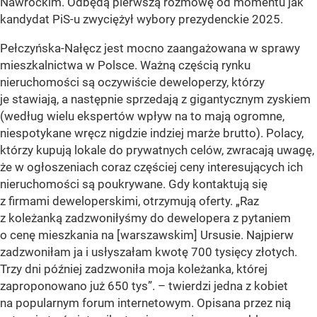
Nawrockim. Odbędą pierwszą rozmowę od momentu jak
kandydat PiS-u zwyciężył wybory prezydenckie 2025.
Pełczyńska-Nałęcz jest mocno zaangażowana w sprawy
mieszkalnictwa w Polsce. Ważną częścią rynku
nieruchomości są oczywiście deweloperzy, którzy
je stawiają, a następnie sprzedają z gigantycznym zyskiem
(według wielu ekspertów wpływ na to mają ogromne,
niespotykane wręcz nigdzie indziej marże brutto). Polacy,
którzy kupują lokale do prywatnych celów, zwracają uwagę,
że w ogłoszeniach coraz częściej ceny interesujących ich
nieruchomości są poukrywane. Gdy kontaktują się
z firmami deweloperskimi, otrzymują oferty. „Raz
z koleżanką zadzwoniłyśmy do dewelopera z pytaniem
o cenę mieszkania na [warszawskim] Ursusie. Najpierw
zadzwoniłam ja i usłyszałam kwotę 700 tysięcy złotych.
Trzy dni później zadzwoniła moja koleżanka, której
zaproponowano już 650 tys”. – twierdzi jedna z kobiet
na popularnym forum internetowym. Opisana przez nią