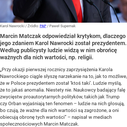
Karol Nawrocki
/ Źródło:
PAP
/
Paweł Supernak
Marcin Matczak odpowiedział krytykom, dlaczego
jego zdaniem Karol Nawrocki został prezydentem.
Według publicysty ludzie widzą w nim obrońcę
ważnych dla nich wartości, np. religii.
„Przy okazji pierwszej rocznicy zaprzysiężenia Karola
Nawrockiego ciągle słyszę narzekanie na to, jak to możliwe,
że w Polsce prezydentem został ‘ktoś taki’. Ludzie myślą,
że to jakaś anomalia. Niestety nie. Naukowcy badający falę
zwycięstw proautorytarnych polityków, takich jak Trump
czy Orban wyjaśniają ten fenomen – ludzie na nich głosują,
bo czują, że ważne dla nich wartości są zagrożone, a oni
obiecują obronę tych wartości” – napisał w mediach
społecznościowych Marcin Matczak.