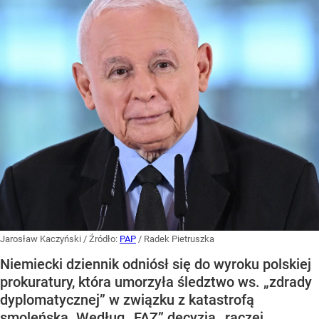
Jarosław Kaczyński
/ Źródło:
PAP
/
Radek Pietruszka
Niemiecki dziennik odniósł się do wyroku polskiej
prokuratury, która umorzyła śledztwo ws. „zdrady
dyplomatycznej” w związku z katastrofą
smoleńską. Według „FAZ” decyzja „raczej