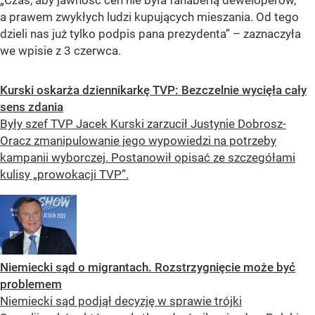
a prawem zwykłych ludzi kupujących mieszania. Od tego
dzieli nas już tylko podpis pana prezydenta” – zaznaczyła
we wpisie z 3 czerwca.
Kurski oskarża dziennikarkę TVP: Bezczelnie wycięła cały
sens zdania
Były szef TVP Jacek Kurski zarzucił Justynie Dobrosz-
Oracz zmanipulowanie jego wypowiedzi na potrzeby
kampanii wyborczej. Postanowił opisać ze szczegółami
kulisy „prowokacji TVP”.
Niemiecki sąd o migrantach. Rozstrzygnięcie może być
problemem
Niemiecki sąd podjął decyzję w sprawie trójki