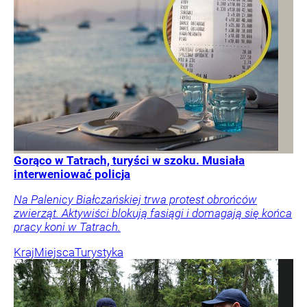
Gorąco w Tatrach, turyści w szoku. Musiała
interweniować policja
Na Palenicy Białczańskiej trwa protest obrońców
zwierząt. Aktywiści blokują fasiągi i domagają się końca
pracy koni w Tatrach.
Kraj
Miejsca
Turystyka