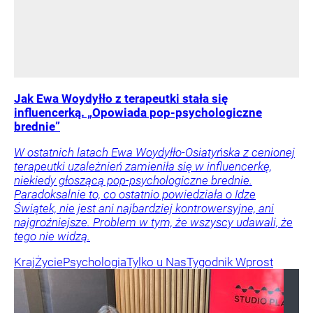
Jak Ewa Woydyłło z terapeutki stała się
influencerką. „Opowiada pop-psychologiczne
brednie”
W ostatnich latach Ewa Woydyłło-Osiatyńska z cenionej
terapeutki uzależnień zamieniła się w influencerkę,
niekiedy głoszącą pop-psychologiczne brednie.
Paradoksalnie to, co ostatnio powiedziała o Idze
Świątek, nie jest ani najbardziej kontrowersyjne, ani
najgroźniejsze. Problem w tym, że wszyscy udawali, że
tego nie widzą.
Kraj
Życie
Psychologia
Tylko u Nas
Tygodnik Wprost