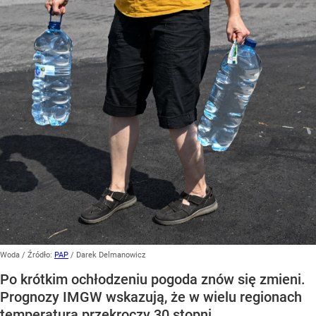
Woda
/ Źródło:
PAP
/
Darek Delmanowicz
Po krótkim ochłodzeniu pogoda znów się zmieni.
Prognozy IMGW wskazują, że w wielu regionach
temperatura przekroczy 30 stopni.