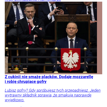
Z cukinii nie smażę placków. Dodaję mozzarellę
i robię chrupiące gofry
Lubisz gofry? Gdy spróbujesz tych przepadniesz. Jeden
wytrawny składnik sprawia, że smakują naprawdę
wyjątkowo.