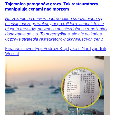
Tajemnica paragonów grozy. Tak restauratorzy
manipulują cenami nad morzem
Narzekanie na ceny w nadmorskich smażalniach są
częścią naszego wakacyjnego folkloru. Jednak to nie
głupota turystów, naiwność ani niezdolność mnożenia i
dodawania do stu. To przemyślana, ale nie do końca
uczciwa strategia restauratorów ukrywających ceny.
Finanse i inwestycje
Podróże
Kraj
Tylko u Nas
Tygodnik
Wprost