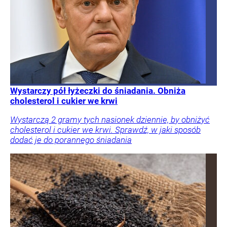
Wystarczy pół łyżeczki do śniadania. Obniża
cholesterol i cukier we krwi
Wystarczą 2 gramy tych nasionek dziennie, by obniżyć
cholesterol i cukier we krwi. Sprawdź, w jaki sposób
dodać je do porannego śniadania