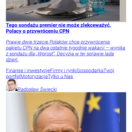
Tego sondażu premier nie może zlekceważyć.
Polacy o przywróceniu CPN
Prawie dwie trzecie Polaków chce przywrócenia
pakietu CPN na dwa ostatnie tygodnie wakacji – wynika
z sondażu dla „Wprost”. Decyzja w tej sprawie lada
dzień.
Finanse i inwestycje
Firmy i rynki
Gospodarka
Twój
portfel
Motoryzacja
Tylko u Nas
Radosław
Święcki