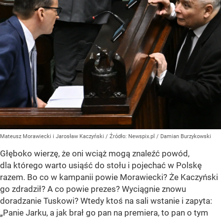
Mateusz Morawiecki i Jarosław Kaczyński
/ Źródło:
Newspix.pl
/
Damian Burzykowski
Głęboko wierzę, że oni wciąż mogą znaleźć powód,
dla którego warto usiąść do stołu i pojechać w Polskę
razem. Bo co w kampanii powie Morawiecki? Że Kaczyński
go zdradził? A co powie prezes? Wyciągnie znowu
doradzanie Tuskowi? Wtedy ktoś na sali wstanie i zapyta:
„Panie Jarku, a jak brał go pan na premiera, to pan o tym