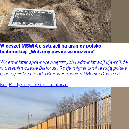
Wiceszef MSWiA o sytuacji na granicy polsko-
białoruskiej. „Widzimy pewne wzmożenie”
Wiceminister spraw wewnętrznych i administracji ujawnił, że
w ostatnim czasie Białoruś i Rosja migrantami testują polską
granicę. – My nie odpuścimy – zapewnił Maciej Duszczyk.
Kraj
Polityka
Opinie i komentarze