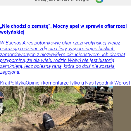
„Nie chodzi o zemstę”. Mocny apel w sprawie ofiar rzezi
wołyńskiej
W Buenos Aires potomkowie ofiar rzezi wołyńskiej wciąż
pokazują rodzinne zdjęcia i listy, wspominając bliskich
zamordowanych z niezwykłym okrucieństwem. Ich dramat
przypomina, że dla wielu rodzin Wołyń nie jest historią
zamkniętą, lecz bolesną raną, która do dziś nie została
zagojona.
Kraj
Polityka
Opinie i komentarze
Tylko u Nas
Tygodnik Wprost