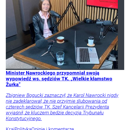
Minister Nawrockiego przypomniał swoją
wypowiedź ws. sędziów TK. „Wielkie kłamstwo
Żurka”
Zbigniew Bogucki zaznaczył, że Karol Nawrocki nigdy
nie zadeklarował, że nie przyjmie ślubowania od
czterech sędziów TK. Szef Kancelarii Prezydenta
wyjaśnił, że kluczem będzie decyzja Trybunału
Konstytucyjnego.
Kraj
Polityka
Opinie i komentarze