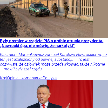
Były premier w rządzie PiS o próbie otrucia prezydenta.
„Nawrocki ćpa, nie mówię, że narkotyki”
Kazimierz Marcinkiewicz zarzucił Karolowi Nawrockiemu, że
ten jest uzależniony od pewnej substancji. – To jest
oczywiste, że człowiek może przedawkować, także nikotynę
– mówił były szef rządu.
Kraj
Opinie i komentarze
Polityka