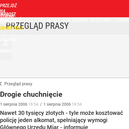
PRZEJDŹ
NA
WPROST
STRONĘ
WIADOMOŚCI
POLITYKA
BIZNES
DOM
ZDROWIE
ROZRYWKA
TYGODN
GŁÓWNĄ
PRZEGLĄD PRASY
UBSKRYBUJ
ZALOGUJ
MENU
Przegląd prasy
Drogie chuchnięcie
1
sierpnia
2006
18:54
/
1
sierpnia
2006
18:54
Nawet 30 tysięcy złotych - tyle może kosztować
policję jeden alkomat, spełniający wymogi
Głównego Urzędu Miar - informuje