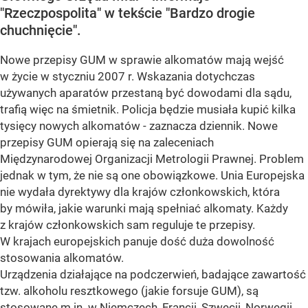
"Rzeczpospolita" w tekście "Bardzo drogie
chuchnięcie".
Nowe przepisy GUM w sprawie alkomatów mają wejść
w życie w styczniu 2007 r. Wskazania dotychczas
używanych aparatów przestaną być dowodami dla sądu,
trafią więc na śmietnik. Policja będzie musiała kupić kilka
tysięcy nowych alkomatów - zaznacza dziennik. Nowe
przepisy GUM opierają się na zaleceniach
Międzynarodowej Organizacji Metrologii Prawnej. Problem
jednak w tym, że nie są one obowiązkowe. Unia Europejska
nie wydała dyrektywy dla krajów członkowskich, która
by mówiła, jakie warunki mają spełniać alkomaty. Każdy
z krajów członkowskich sam reguluje te przepisy.
W krajach europejskich panuje dość duża dowolność
stosowania alkomatów.
Urządzenia działające na podczerwień, badające zawartość
tzw. alkoholu resztkowego (jakie forsuje GUM), są
stosowane m.in. w Niemczech, Francji, Szwecji, Norwegii