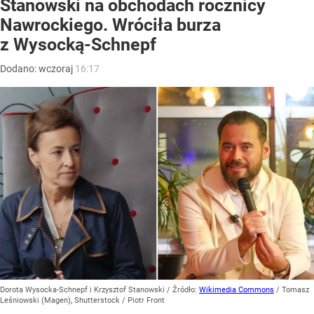
Stanowski na obchodach rocznicy
Nawrockiego. Wróciła burza
z Wysocką-Schnepf
Dodano:
wczoraj
16:17
Dorota Wysocka-Schnepf i Krzysztof Stanowski
/ Źródło:
Wikimedia Commons
/
Tomasz
Leśniowski (Magen), Shutterstock / Piotr Front