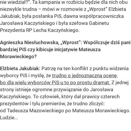
nie wiedział?”. Ta kampania w rozbiciu będzie dla nich obu
niezwykle trudna – mówi w rozmowie z „Wprost” Elżbieta
Jakubiak, była posłanka PiS, dawna współpracowniczka
Jarosława Kaczyńskiego i była szefowa Gabinetu
Prezydenta RP Lecha Kaczyńskiego.
Agnieszka Niesłuchowska, „Wprost”: Współczuje dziś pani
bardziej PiS czy kibicuje inicjatywie Mateusza
Morawieckiego?
Elżbieta Jakubiak:
Patrzę na ten konflikt z punktu widzenia
wyborcy PiS i myślę, że
trudno o jednoznaczną ocenę,
bo dla wielu wyborców PiS-u to po prostu dramat.
Z jednej
strony istnieje ogromne przywiązanie do Jarosława
Kaczyńskiego. To człowiek, który dał prawicy czterech
prezydentów i tylu premierów, że trudno zliczyć:
od Tadeusza Mazowieckiego po Mateusza Morawieckiego.
Ludzie...