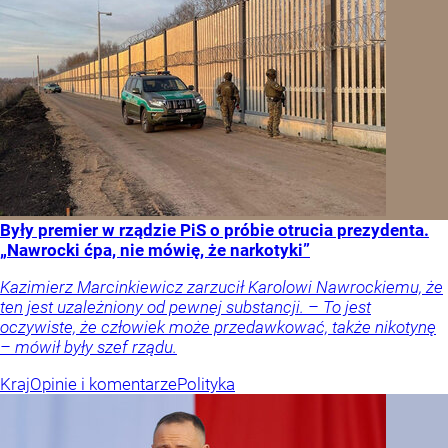
Były premier w rządzie PiS o próbie otrucia prezydenta.
„Nawrocki ćpa, nie mówię, że narkotyki”
Kazimierz Marcinkiewicz zarzucił Karolowi Nawrockiemu, że
ten jest uzależniony od pewnej substancji. – To jest
oczywiste, że człowiek może przedawkować, także nikotynę
– mówił były szef rządu.
Kraj
Opinie i komentarze
Polityka