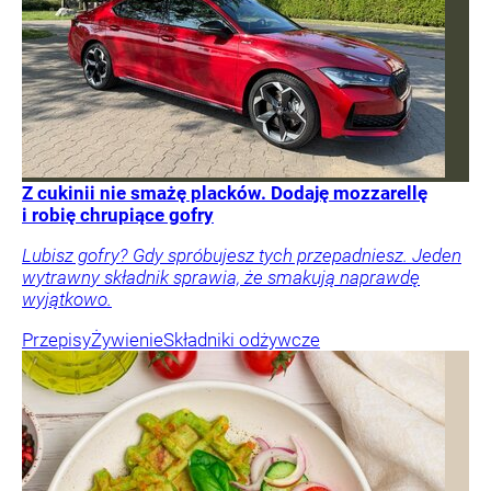
Z cukinii nie smażę placków. Dodaję mozzarellę
i robię chrupiące gofry
Lubisz gofry? Gdy spróbujesz tych przepadniesz. Jeden
wytrawny składnik sprawia, że smakują naprawdę
wyjątkowo.
Przepisy
Żywienie
Składniki odżywcze