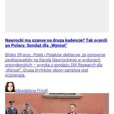
Nawrocki ma szansę na drugą kadencję? Tak ocenili
go Polacy. Sondaż dla „Wprost”
Blisko 39 proc. Polek i Polaków deklaruje, że ponownie
zagłosowałoby na Karola Nawrockiego w wyborach
prezydenckich – wynika z sondażu SW Research dla
„Wprost”. Grupa krytyków głowy państwa jest
liczniejsza.
Magdalena
Frindt