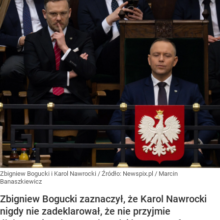
Zbigniew Bogucki i Karol Nawrocki
/ Źródło:
Newspix.pl
/
Marcin
Banaszkiewicz
Zbigniew Bogucki zaznaczył, że Karol Nawrocki
nigdy nie zadeklarował, że nie przyjmie