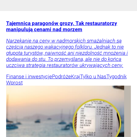
Tajemnica paragonów grozy. Tak restauratorzy
manipulują cenami nad morzem
Narzekanie na ceny w nadmorskich smażalniach są
częścią naszego wakacyjnego folkloru. Jednak to nie
głupota turystów, naiwność ani niezdolność mnożenia i
dodawania do stu. To przemyślana, ale nie do końca
uczciwa strategia restauratorów ukrywających ceny.
Finanse i inwestycje
Podróże
Kraj
Tylko u Nas
Tygodnik
Wprost