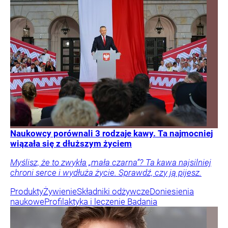
Naukowcy porównali 3 rodzaje kawy. Ta najmocniej
wiązała się z dłuższym życiem
Myślisz, że to zwykła „mała czarna”? Ta kawa najsilniej
chroni serce i wydłuża życie. Sprawdź, czy ją pijesz.
Produkty
Żywienie
Składniki odżywcze
Doniesienia
naukowe
Profilaktyka i leczenie
Badania