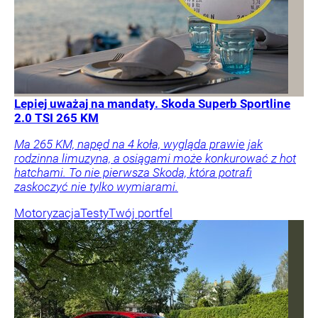
Lepiej uważaj na mandaty. Skoda Superb Sportline
2.0 TSI 265 KM
Ma 265 KM, napęd na 4 koła, wygląda prawie jak
rodzinna limuzyna, a osiągami może konkurować z hot
hatchami. To nie pierwsza Skoda, która potrafi
zaskoczyć nie tylko wymiarami.
Motoryzacja
Testy
Twój portfel