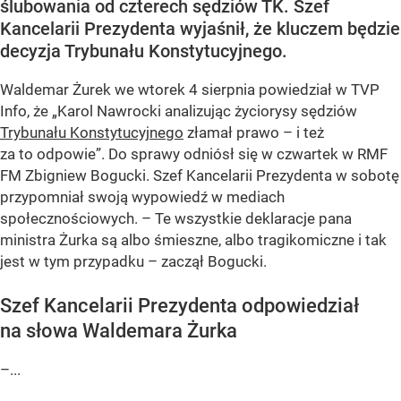
ślubowania od czterech sędziów TK. Szef
Kancelarii Prezydenta wyjaśnił, że kluczem będzie
decyzja Trybunału Konstytucyjnego.
Waldemar Żurek we wtorek 4 sierpnia powiedział w TVP
Info, że „Karol Nawrocki analizując życiorysy sędziów
Trybunału Konstytucyjnego
złamał prawo – i też
za to odpowie”. Do sprawy odniósł się w czwartek w RMF
FM Zbigniew Bogucki. Szef Kancelarii Prezydenta w sobotę
przypomniał swoją wypowiedź w mediach
społecznościowych. – Te wszystkie deklaracje pana
ministra Żurka są albo śmieszne, albo tragikomiczne i tak
jest w tym przypadku – zaczął Bogucki.
Szef Kancelarii Prezydenta odpowiedział
na słowa Waldemara Żurka
–...