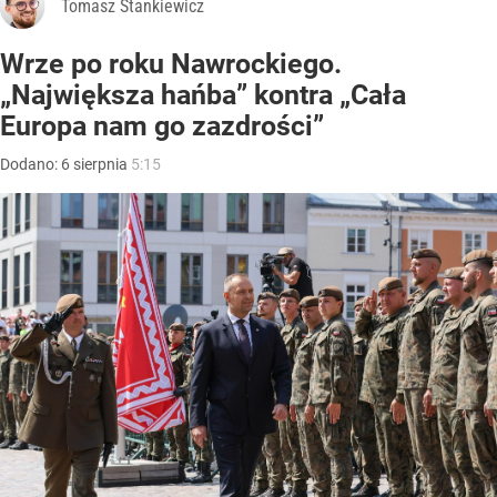
Tomasz Stankiewicz
Wrze po roku Nawrockiego.
„Największa hańba” kontra „Cała
Europa nam go zazdrości”
Dodano:
6
sierpnia
5:15