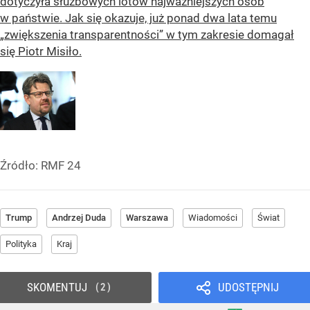
dotyczyła służbowych lotów najważniejszych osób
w państwie. Jak się okazuje, już ponad dwa lata temu
„zwiększenia transparentności” w tym zakresie domagał
się Piotr Misiło.
Źródło:
RMF 24
Trump
Andrzej Duda
Warszawa
Wiadomości
Świat
Polityka
Kraj
SKOMENTUJ
UDOSTĘPNIJ
2