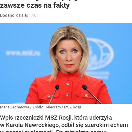
zawsze czas na fakty
Dodano:
dzisiaj
17:01
Maria Zacharowa
/ Źródło:
Telegram
/
MSZ Rosji
Wpis rzeczniczki MSZ Rosji, która uderzyła
w Karola Nawrockiego, odbił się szerokim echem