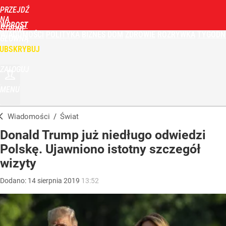
PRZEJDŹ
NA
WPROST
STRONĘ
WIADOMOŚCI
POLITYKA
BIZNES
DOM
ZDROWIE
ROZRYWKA
TYGODN
GŁÓWNĄ
UBSKRYBUJ
ZALOGUJ
MENU
Wiadomości
/
Świat
Donald Trump już niedługo odwiedzi
Polskę. Ujawniono istotny szczegół
wizyty
Dodano:
14
sierpnia
2019
13:52