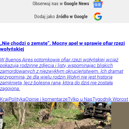
Obserwuj nas
w
Google News
Dodaj jako
źródło w Google
„Nie chodzi o zemstę”. Mocny apel w sprawie ofiar rzezi
wołyńskiej
W Buenos Aires potomkowie ofiar rzezi wołyńskiej wciąż
pokazują rodzinne zdjęcia i listy, wspominając bliskich
zamordowanych z niezwykłym okrucieństwem. Ich dramat
przypomina, że dla wielu rodzin Wołyń nie jest historią
zamkniętą, lecz bolesną raną, która do dziś nie została
zagojona.
Kraj
Polityka
Opinie i komentarze
Tylko u Nas
Tygodnik Wprost