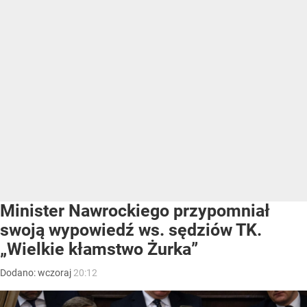
Minister Nawrockiego przypomniał
swoją wypowiedź ws. sędziów TK.
„Wielkie kłamstwo Żurka”
Dodano:
wczoraj
20:12