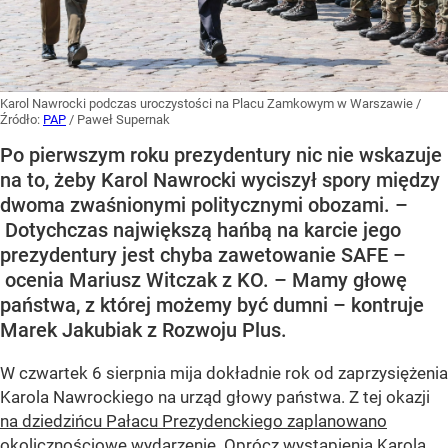
Karol Nawrocki podczas uroczystości na Placu Zamkowym w Warszawie
/
Źródło:
PAP
/
Paweł Supernak
Po pierwszym roku prezydentury nic nie wskazuje
na to, żeby Karol Nawrocki wyciszył spory między
dwoma zwaśnionymi politycznymi obozami. –
Dotychczas największą hańbą na karcie jego
prezydentury jest chyba zawetowanie SAFE –
ocenia Mariusz Witczak z KO. – Mamy głowę
państwa, z której możemy być dumni – kontruje
Marek Jakubiak z Rozwoju Plus.
W czwartek 6 sierpnia mija dokładnie rok od zaprzysiężenia
Karola Nawrockiego na urząd głowy państwa. Z tej okazji
na dziedzińcu Pałacu Prezydenckiego zaplanowano
okolicznościowe wydarzenie
. Oprócz wystąpienia Karola