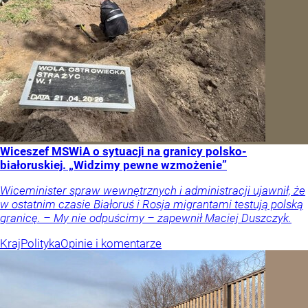
Wiceszef MSWiA o sytuacji na granicy polsko-
białoruskiej. „Widzimy pewne wzmożenie”
Wiceminister spraw wewnętrznych i administracji ujawnił, że
w ostatnim czasie Białoruś i Rosja migrantami testują polską
granicę. – My nie odpuścimy – zapewnił Maciej Duszczyk.
Kraj
Polityka
Opinie i komentarze