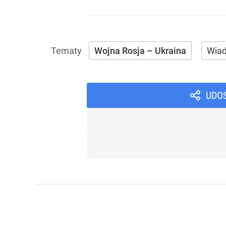
Wojna Rosja – Ukraina
Wia
UDO