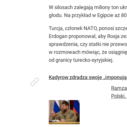
W silosach zalegają miliony ton uk
głodu. Na przykład w Egipcie aż 80
Turcja, członek NATO, ponosi szc
Erdogan proponował, aby Rosja z
sprawdzenia, czy statki nie przew
w rozmowach mówiąc, że osiągnięt
od granicy turecko-syryjskiej.
Kadyrow zdradza swoje „imponujące
Ramzan
Polski