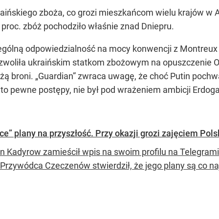
raińskiego zboża, co grozi mieszkańcom wielu krajów w A
 proc. zbóż pochodziło właśnie znad Dniepru.
zególną odpowiedzialność na mocy konwencji z Montreux 
ezwoliła ukraińskim statkom zbożowym na opuszczenie
ożą broni. „Guardian” zwraca uwagę, że choć Putin pochw
o pewne postępy, nie był pod wrażeniem ambicji Erdoga
” plany na przyszłość. Przy okazji grozi zajęciem Pols
 Kadyrow zamieścił wpis na swoim profilu na Telegrami
. Przywódca Czeczenów stwierdził, że jego plany są co n