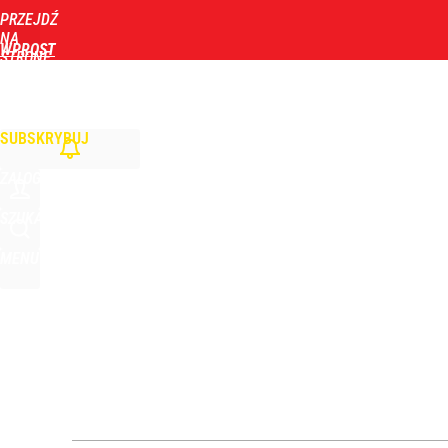
PRZEJDŹ
Udostępnij
1
Skomentuj
NA
WPROST
STRONĘ
GŁÓWNĄ
WIADOMOŚCI
POLITYKA
BIZNES
DOM
ZDROWIE
ROZRYWKA
TYGOD
SUBSKRYBUJ
ZALOGUJ
SZUKAJ
MENU