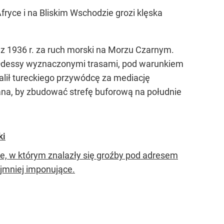
fryce i na Bliskim Wschodzie grozi klęska
z 1936 r. za ruch morski na Morzu Czarnym.
 Odessy wyznaczonymi trasami, pod warunkiem
alił tureckiego przywódcę za mediację
na, by zbudować strefę buforową na południe
ki
e, w którym znalazły się groźby pod adresem
ajmniej imponujące.