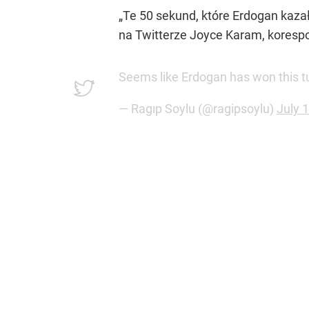
„Te 50 sekund, które Erdogan kazał
na Twitterze Joyce Karam, koresp
Seems like Erdogan has won this t
— Ragıp Soylu (@ragipsoylu)
July 