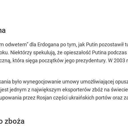
na
im odwetem” dla Erdogana po tym, jak Putin pozostawił
oku. Niektórzy spekulują, że opieszałość Putina podcz
zną, która sięga początków jego prezydentury. W 2003 r.
ania było wynegocjowanie umowy umożliwiającej opuszc
 jest jednym z największym eksporterów zbóż na świecie
okupowania przez Rosjan części ukraińskich portów oraz
go zboża