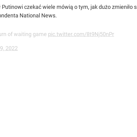
 Putinowi czekać wiele mówią o tym, jak dużo zmieniło si
ondenta National News.
urn of waiting game
pic.twitter.com/8t9Nj50nPr
19, 2022