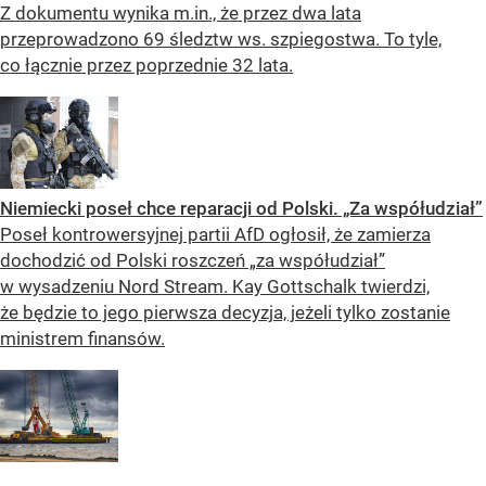
Z dokumentu wynika m.in., że przez dwa lata
przeprowadzono 69 śledztw ws. szpiegostwa. To tyle,
co łącznie przez poprzednie 32 lata.
Niemiecki poseł chce reparacji od Polski. „Za współudział”
Poseł kontrowersyjnej partii AfD ogłosił, że zamierza
dochodzić od Polski roszczeń „za współudział”
w wysadzeniu Nord Stream. Kay Gottschalk twierdzi,
że będzie to jego pierwsza decyzja, jeżeli tylko zostanie
ministrem finansów.