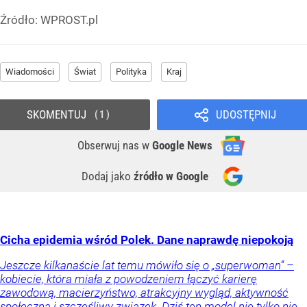
Źródło:
WPROST.pl
Wiadomości
Świat
Polityka
Kraj
SKOMENTUJ
UDOSTĘPNIJ
1
Obserwuj nas
w
Google News
Dodaj jako
źródło w Google
Cicha epidemia wśród Polek. Dane naprawdę niepokoją
Jeszcze kilkanaście lat temu mówiło się o „superwoman” –
kobiecie, która miała z powodzeniem łączyć karierę
zawodową, macierzyństwo, atrakcyjny wygląd, aktywność
społeczną i szczęśliwy związek. Dziś ten model nie tylko nie