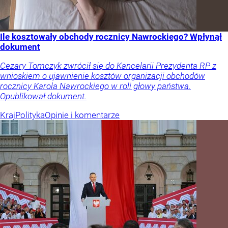
Ile kosztowały obchody rocznicy Nawrockiego? Wpłynął
dokument
Cezary Tomczyk zwrócił się do Kancelarii Prezydenta RP z
wnioskiem o ujawnienie kosztów organizacji obchodów
rocznicy Karola Nawrockiego w roli głowy państwa.
Opublikował dokument.
Kraj
Polityka
Opinie i komentarze