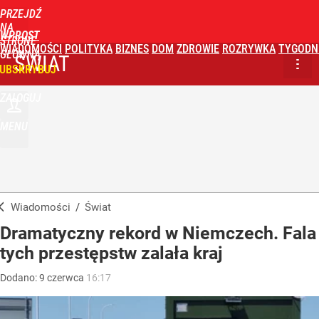
PRZEJDŹ
NA
WPROST
STRONĘ
WIADOMOŚCI
POLITYKA
BIZNES
DOM
ZDROWIE
ROZRYWKA
TYGODN
GŁÓWNĄ
ŚWIAT
UBSKRYBUJ
ZALOGUJ
MENU
Wiadomości
/
Świat
Dramatyczny rekord w Niemczech. Fala
tych przestępstw zalała kraj
Dodano:
9
czerwca
16:17