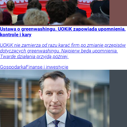
Ustawa o greenwashingu. UOKiK zapowiada upomnienia,
kontrole i kary
UOKiK nie zamierza od razu karać firm po zmianie przepisów
dotyczących greenwashingu. Najpierw będą upomnienia.
Twarde działania przyjdą później.
Gospodarka
Finanse i inwestycje