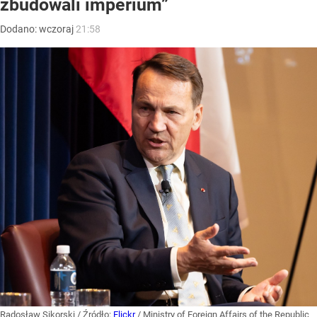
zbudowali imperium”
Dodano:
wczoraj
21:58
Radosław Sikorski
/ Źródło:
Flickr
/
Ministry of Foreign Affairs of the Republic