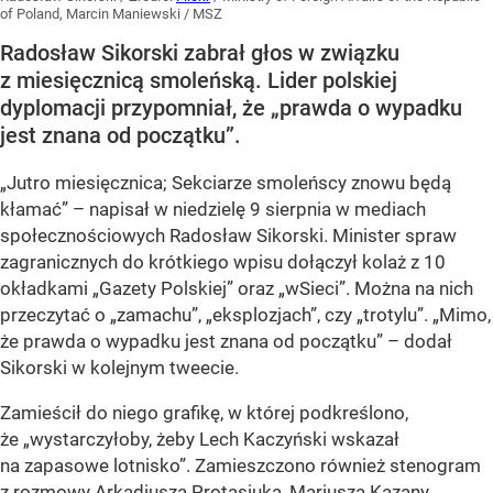
of Poland, Marcin Maniewski / MSZ
Radosław Sikorski zabrał głos w związku
z miesięcznicą smoleńską. Lider polskiej
dyplomacji przypomniał, że „prawda o wypadku
jest znana od początku”.
„Jutro miesięcznica; Sekciarze smoleńscy znowu będą
kłamać” – napisał w niedzielę 9 sierpnia w mediach
społecznościowych Radosław Sikorski. Minister spraw
zagranicznych do krótkiego wpisu dołączył kolaż z 10
okładkami „Gazety Polskiej” oraz „wSieci”. Można na nich
przeczytać o „zamachu”, „eksplozjach”, czy „trotylu”. „Mimo,
że prawda o wypadku jest znana od początku” – dodał
Sikorski w kolejnym tweecie.
Zamieścił do niego grafikę, w której podkreślono,
że „wystarczyłoby, żeby Lech Kaczyński wskazał
na zapasowe lotnisko”. Zamieszczono również stenogram
z rozmowy Arkadiusza Protasiuka, Mariusza Kazany,...