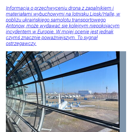
Informacja o przechwyceniu drona z zapalnikiem i
materiałami wybuchowymi na lotnisku Lipsk/Halle, w
pobliżu ukraińskiego samolotu transportowego
Antonow, może wydawać się kolejnym niepokojącym
incydentem w Europie. W mojej ocenie jest jednak
czymś znacznie poważniejszym. To sygnał
ostrzegawczy.