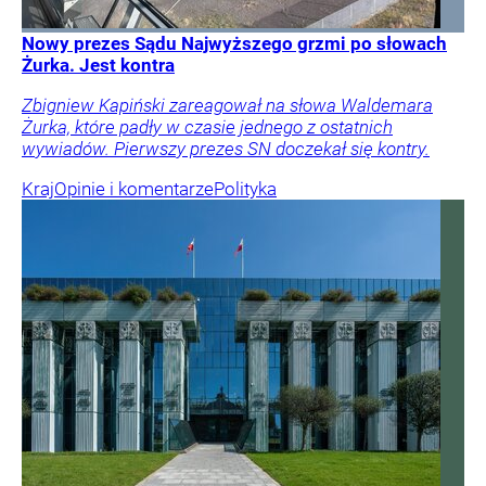
Nowy prezes Sądu Najwyższego grzmi po słowach
Żurka. Jest kontra
Zbigniew Kapiński zareagował na słowa Waldemara
Żurka, które padły w czasie jednego z ostatnich
wywiadów. Pierwszy prezes SN doczekał się kontry.
Kraj
Opinie i komentarze
Polityka