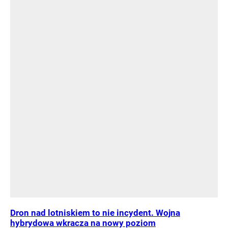
Dron nad lotniskiem to nie incydent. Wojna
hybrydowa wkracza na nowy poziom