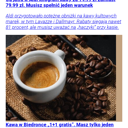
79,99 zł. Musisz spełnić jeden warunek
Aldi przygotowało potężne obniżki na kawy kultowych
marek, w tym Lavazzę i Dallmayr. Rabaty sięgają nawet
81 procent, ale musisz uważać na „haczyki” przy kasie.
Kawa w Biedronce „1+1 gratis”. Masz tylko jeden