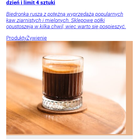
dzień i limit 4 sztuki
Biedronka rusza z potężną wyprzedażą popularnych
kaw ziarnistych i mielonych. Sklepowe półki
opustoszeją w kilka chwil, więc warto się pospieszyć.
Produkty
Żywienie