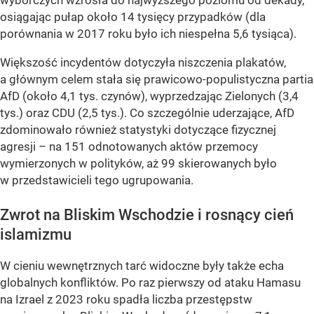
wyborczych wzrosła do najwyższego poziomu od dekady,
osiągając pułap około 14 tysięcy przypadków (dla
porównania w 2017 roku było ich niespełna 5,6 tysiąca).
Większość incydentów dotyczyła niszczenia plakatów,
a głównym celem stała się prawicowo-populistyczna partia
AfD (około 4,1 tys. czynów), wyprzedzając Zielonych (3,4
tys.) oraz CDU (2,5 tys.). Co szczególnie uderzające, AfD
zdominowało również statystyki dotyczące fizycznej
agresji – na 151 odnotowanych aktów przemocy
wymierzonych w polityków, aż 99 skierowanych było
w przedstawicieli tego ugrupowania.
Zwrot na Bliskim Wschodzie i rosnący cień
islamizmu
W cieniu wewnętrznych tarć widoczne były także echa
globalnych konfliktów. Po raz pierwszy od ataku Hamasu
na Izrael z 2023 roku spadła liczba przestępstw