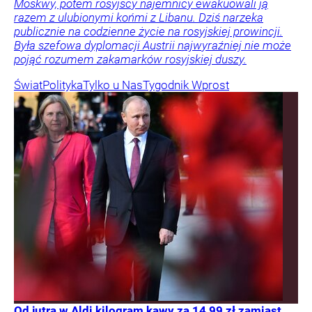
Moskwy, potem rosyjscy najemnicy ewakuowali ją
razem z ulubionymi końmi z Libanu. Dziś narzeka
publicznie na codzienne życie na rosyjskiej prowincji.
Była szefowa dyplomacji Austrii najwyraźniej nie może
pojąć rozumem zakamarków rosyjskiej duszy.
Świat
Polityka
Tylko u Nas
Tygodnik Wprost
Od jutra w Aldi kilogram kawy za 14,99 zł zamiast