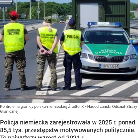
Kontrole na granicy polsko-niemieckiej
Źródło:
X
/
Nadodrzański Oddział Straży
Granicznej
Policja niemiecka zarejestrowała w 2025 r. ponad
85,5 tys. przestępstw motywowanych politycznie.
To najwyższy wzrost od 2021 r.