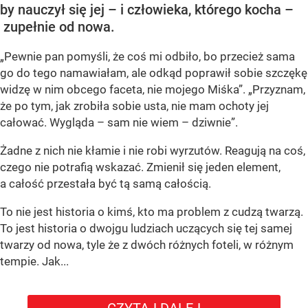
by nauczył się jej – i człowieka, którego kocha –
zupełnie od nowa.
„Pewnie pan pomyśli, że coś mi odbiło, bo przecież sama
go do tego namawiałam, ale odkąd poprawił sobie szczękę
widzę w nim obcego faceta, nie mojego Miśka”. „Przyznam,
że po tym, jak zrobiła sobie usta, nie mam ochoty jej
całować. Wygląda – sam nie wiem – dziwnie”.
Żadne z nich nie kłamie i nie robi wyrzutów. Reagują na coś,
czego nie potrafią wskazać. Zmienił się jeden element,
a całość przestała być tą samą całością.
To nie jest historia o kimś, kto ma problem z cudzą twarzą.
To jest historia o dwojgu ludziach uczących się tej samej
twarzy od nowa, tyle że z dwóch różnych foteli, w różnym
tempie. Jak...
CZYTAJ DALEJ