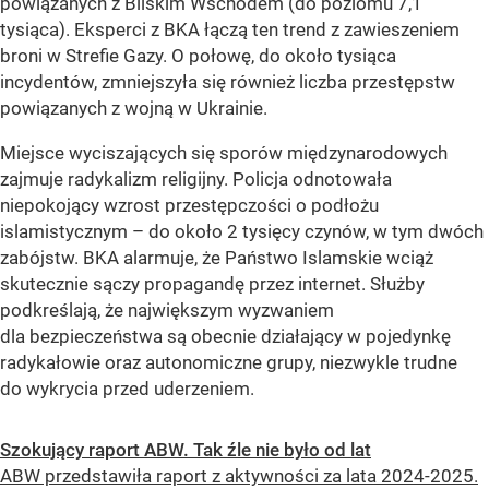
powiązanych z Bliskim Wschodem (do poziomu 7,1
tysiąca). Eksperci z BKA łączą ten trend z zawieszeniem
broni w Strefie Gazy. O połowę, do około tysiąca
incydentów, zmniejszyła się również liczba przestępstw
powiązanych z wojną w Ukrainie.
Miejsce wyciszających się sporów międzynarodowych
zajmuje radykalizm religijny. Policja odnotowała
niepokojący wzrost przestępczości o podłożu
islamistycznym – do około 2 tysięcy czynów, w tym dwóch
zabójstw. BKA alarmuje, że Państwo Islamskie wciąż
skutecznie sączy propagandę przez internet. Służby
podkreślają, że największym wyzwaniem
dla bezpieczeństwa są obecnie działający w pojedynkę
radykałowie oraz autonomiczne grupy, niezwykle trudne
do wykrycia przed uderzeniem.
Szokujący raport ABW. Tak źle nie było od lat
ABW przedstawiła raport z aktywności za lata 2024-2025.