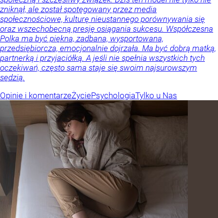
zniknął, ale został spotęgowany przez media
społecznościowe, kulturę nieustannego porównywania się
oraz wszechobecną presję osiągania sukcesu. Współczesna
Polka ma być piękna, zadbana, wysportowana,
przedsiębiorcza, emocjonalnie dojrzała. Ma być dobrą matką,
partnerką i przyjaciółką. A jeśli nie spełnia wszystkich tych
oczekiwań, często sama staje się swoim najsurowszym
sędzią.
Opinie i komentarze
Życie
Psychologia
Tylko u Nas