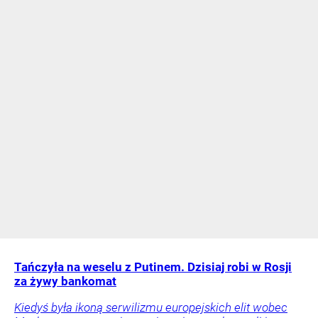
Tańczyła na weselu z Putinem. Dzisiaj robi w Rosji
za żywy bankomat
Kiedyś była ikoną serwilizmu europejskich elit wobec