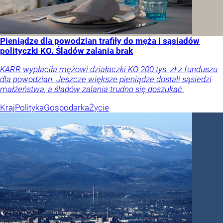
Pieniądze dla powodzian trafiły do męża i sąsiadów
polityczki KO. Śladów zalania brak
KARR wypłaciła mężowi działaczki KO 200 tys. zł z funduszu
dla powodzian. Jeszcze większe pieniądze dostali sąsiedzi
małżeństwa, a śladów zalania trudno się doszukać.
Kraj
Polityka
Gospodarka
Życie