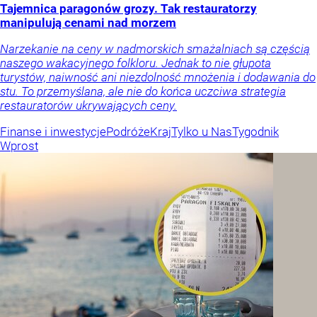
Tajemnica paragonów grozy. Tak restauratorzy
manipulują cenami nad morzem
Narzekanie na ceny w nadmorskich smażalniach są częścią
naszego wakacyjnego folkloru. Jednak to nie głupota
turystów, naiwność ani niezdolność mnożenia i dodawania do
stu. To przemyślana, ale nie do końca uczciwa strategia
restauratorów ukrywających ceny.
Finanse i inwestycje
Podróże
Kraj
Tylko u Nas
Tygodnik
Wprost