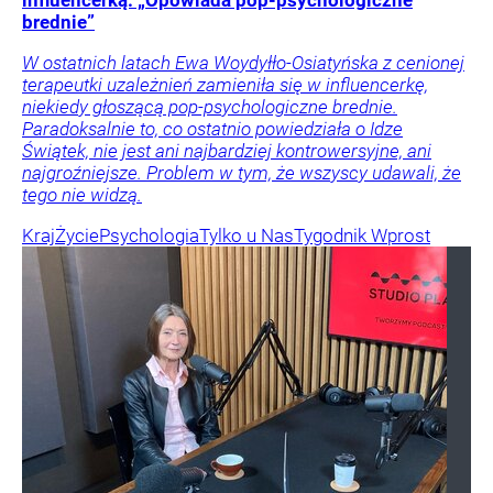
influencerką. „Opowiada pop-psychologiczne
brednie”
W ostatnich latach Ewa Woydyłło-Osiatyńska z cenionej
terapeutki uzależnień zamieniła się w influencerkę,
niekiedy głoszącą pop-psychologiczne brednie.
Paradoksalnie to, co ostatnio powiedziała o Idze
Świątek, nie jest ani najbardziej kontrowersyjne, ani
najgroźniejsze. Problem w tym, że wszyscy udawali, że
tego nie widzą.
Kraj
Życie
Psychologia
Tylko u Nas
Tygodnik Wprost