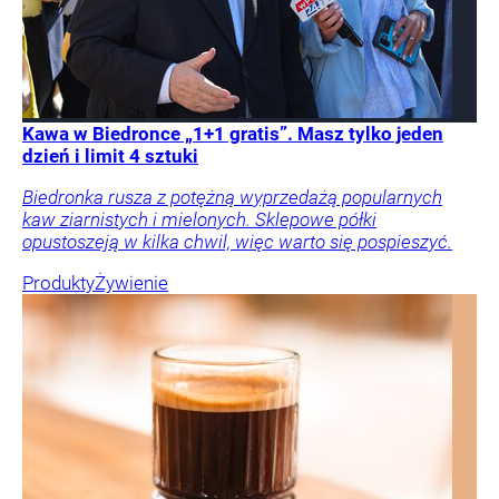
Kawa w Biedronce „1+1 gratis”. Masz tylko jeden
dzień i limit 4 sztuki
Biedronka rusza z potężną wyprzedażą popularnych
kaw ziarnistych i mielonych. Sklepowe półki
opustoszeją w kilka chwil, więc warto się pospieszyć.
Produkty
Żywienie