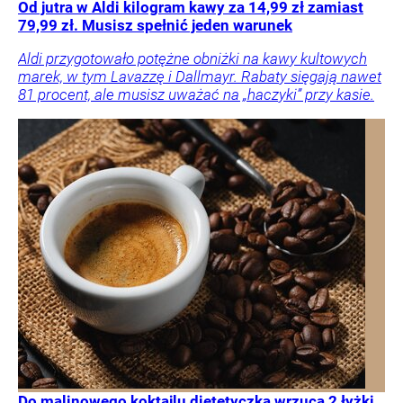
Od jutra w Aldi kilogram kawy za 14,99 zł zamiast
79,99 zł. Musisz spełnić jeden warunek
Aldi przygotowało potężne obniżki na kawy kultowych
marek, w tym Lavazzę i Dallmayr. Rabaty sięgają nawet
81 procent, ale musisz uważać na „haczyki” przy kasie.
Do malinowego koktajlu dietetyczka wrzuca 2 łyżki.