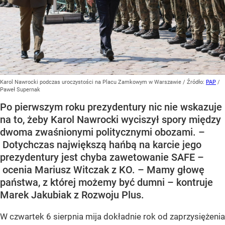
Karol Nawrocki podczas uroczystości na Placu Zamkowym w Warszawie
/ Źródło:
PAP
/
Paweł Supernak
Po pierwszym roku prezydentury nic nie wskazuje
na to, żeby Karol Nawrocki wyciszył spory między
dwoma zwaśnionymi politycznymi obozami. –
Dotychczas największą hańbą na karcie jego
prezydentury jest chyba zawetowanie SAFE –
ocenia Mariusz Witczak z KO. – Mamy głowę
państwa, z której możemy być dumni – kontruje
Marek Jakubiak z Rozwoju Plus.
W czwartek 6 sierpnia mija dokładnie rok od zaprzysiężenia