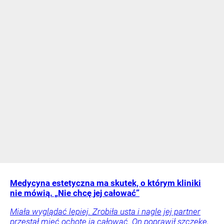
Medycyna estetyczna ma skutek, o którym kliniki
nie mówią. „Nie chcę jej całować”
Miała wyglądać lepiej. Zrobiła usta i nagle jej partner
przestał mieć ochotę ją całować. On poprawił szczękę,