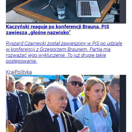
Kaczyński reaguje po konferencji Brauna. PiS
zawiesza „głośne nazwisko”
Ryszard Czarnecki został zawieszony w PiS po udziale
w konferencji z Grzegorzem Braunem. Partia ma
rozważać jego wykluczenie. To już drugie takie
postępowanie.
Kraj
Polityka