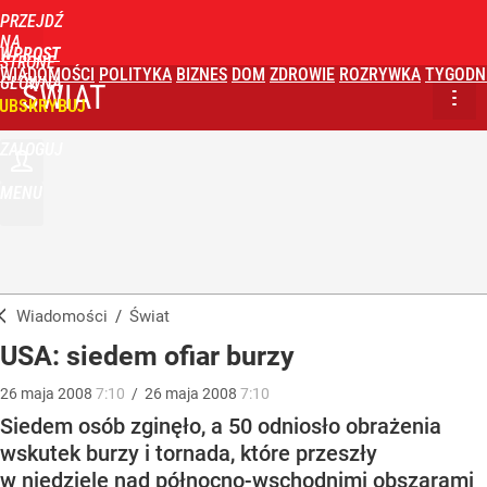
PRZEJDŹ
NA
WPROST
STRONĘ
WIADOMOŚCI
POLITYKA
BIZNES
DOM
ZDROWIE
ROZRYWKA
TYGODN
GŁÓWNĄ
ŚWIAT
UBSKRYBUJ
ZALOGUJ
MENU
Wiadomości
/
Świat
USA: siedem ofiar burzy
26
maja
2008
7:10
/
26
maja
2008
7:10
Siedem osób zginęło, a 50 odniosło obrażenia
wskutek burzy i tornada, które przeszły
w niedzielę nad północno-wschodnimi obszarami