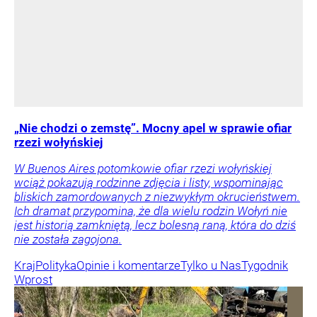
„Nie chodzi o zemstę”. Mocny apel w sprawie ofiar
rzezi wołyńskiej
W Buenos Aires potomkowie ofiar rzezi wołyńskiej
wciąż pokazują rodzinne zdjęcia i listy, wspominając
bliskich zamordowanych z niezwykłym okrucieństwem.
Ich dramat przypomina, że dla wielu rodzin Wołyń nie
jest historią zamkniętą, lecz bolesną raną, która do dziś
nie została zagojona.
Kraj
Polityka
Opinie i komentarze
Tylko u Nas
Tygodnik
Wprost