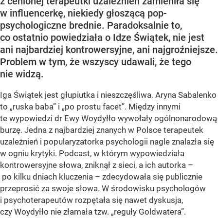
z cenionej terapeutki uzależnień zamieniła się
w influencerkę, niekiedy głoszącą pop-
psychologiczne brednie. Paradoksalnie to,
co ostatnio powiedziała o Idze Świątek, nie jest
ani najbardziej kontrowersyjne, ani najgroźniejsze.
Problem w tym, że wszyscy udawali, że tego
nie widzą.
Iga Świątek jest głupiutka i nieszczęśliwa. Aryna Sabalenko
to „ruska baba” i „po prostu facet”. Między innymi
te wypowiedzi dr Ewy Woydyłło wywołały ogólnonarodową
burzę. Jedna z najbardziej znanych w Polsce terapeutek
uzależnień i popularyzatorka psychologii nagle znalazła się
w ogniu krytyki. Podcast, w którym wypowiedziała
kontrowersyjne słowa, zniknął z sieci, a ich autorka –
po kilku dniach kluczenia – zdecydowała się publicznie
przeprosić za swoje słowa. W środowisku psychologów
i psychoterapeutów rozpętała się nawet dyskusja,
czy Woydyłło nie złamała tzw. „reguły Goldwatera”.