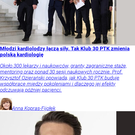
Młodzi kardiolodzy łączą siły. Tak Klub 30 PTK zmienia
polską kardiologię
Około 300 lekarzy i naukowców, granty, zagraniczne staże,
mentoring oraz ponad 30 sesji naukowych rocznie. Prof.
Krzysztof Ozierański opowiada, jak Klub 30 PTK buduje
współpracę między pokoleniami i dlaczego jej efekty
odczuwają później pacjenci.
Anna
Kopras-Fijołek