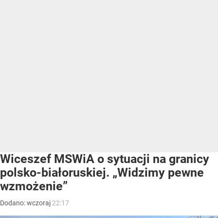
Wiceszef MSWiA o sytuacji na granicy
polsko-białoruskiej. „Widzimy pewne
wzmożenie”
Dodano:
wczoraj
22:17