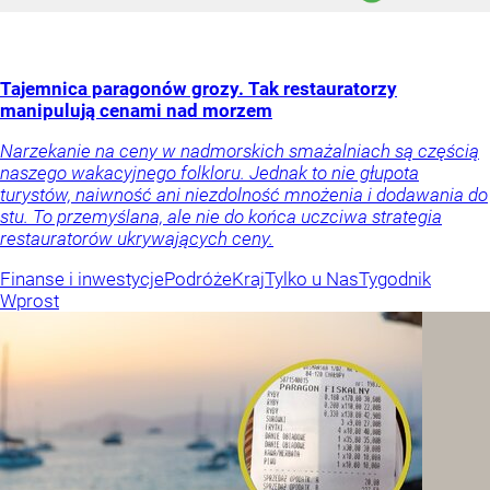
Tajemnica paragonów grozy. Tak restauratorzy
manipulują cenami nad morzem
Narzekanie na ceny w nadmorskich smażalniach są częścią
naszego wakacyjnego folkloru. Jednak to nie głupota
turystów, naiwność ani niezdolność mnożenia i dodawania do
stu. To przemyślana, ale nie do końca uczciwa strategia
restauratorów ukrywających ceny.
Finanse i inwestycje
Podróże
Kraj
Tylko u Nas
Tygodnik
Wprost