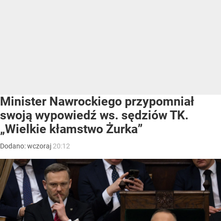
Minister Nawrockiego przypomniał
swoją wypowiedź ws. sędziów TK.
„Wielkie kłamstwo Żurka”
Dodano:
wczoraj
20:12