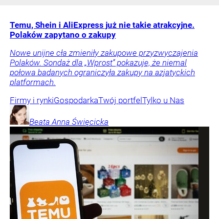
Temu, Shein i AliExpress już nie takie atrakcyjne.
Polaków zapytano o zakupy
Nowe unijne cła zmieniły zakupowe przyzwyczajenia
Polaków. Sondaż dla „Wprost” pokazuje, że niemal
połowa badanych ograniczyła zakupy na azjatyckich
platformach.
Firmy i rynki
Gospodarka
Twój portfel
Tylko u Nas
Beata Anna
Święcicka