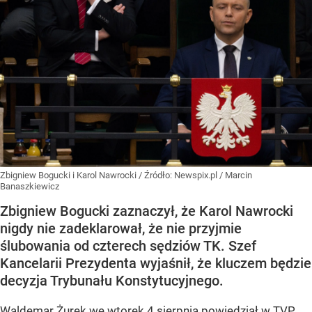
Zbigniew Bogucki i Karol Nawrocki
/ Źródło:
Newspix.pl
/
Marcin
Banaszkiewicz
Zbigniew Bogucki zaznaczył, że Karol Nawrocki
nigdy nie zadeklarował, że nie przyjmie
ślubowania od czterech sędziów TK. Szef
Kancelarii Prezydenta wyjaśnił, że kluczem będzie
decyzja Trybunału Konstytucyjnego.
Waldemar Żurek we wtorek 4 sierpnia powiedział w TVP