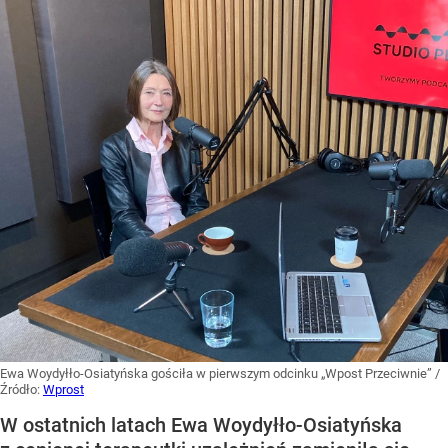
Ewa Woydyłło-Osiatyńska gościła w pierwszym odcinku „Wpost Przeciwnie”
/
Źródło:
Wprost
W ostatnich latach Ewa Woydyłło-Osiatyńska