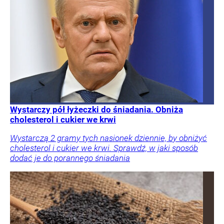
Wystarczy pół łyżeczki do śniadania. Obniża
cholesterol i cukier we krwi
Wystarczą 2 gramy tych nasionek dziennie, by obniżyć
cholesterol i cukier we krwi. Sprawdź, w jaki sposób
dodać je do porannego śniadania