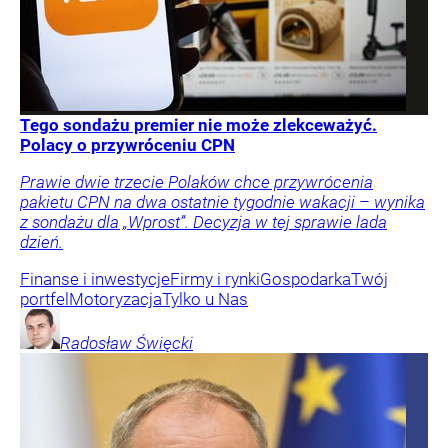
Tego sondażu premier nie może zlekceważyć.
Polacy o przywróceniu CPN
Prawie dwie trzecie Polaków chce przywrócenia
pakietu CPN na dwa ostatnie tygodnie wakacji – wynika
z sondażu dla „Wprost”. Decyzja w tej sprawie lada
dzień.
Finanse i inwestycje
Firmy i rynki
Gospodarka
Twój
portfel
Motoryzacja
Tylko u Nas
Radosław
Święcki