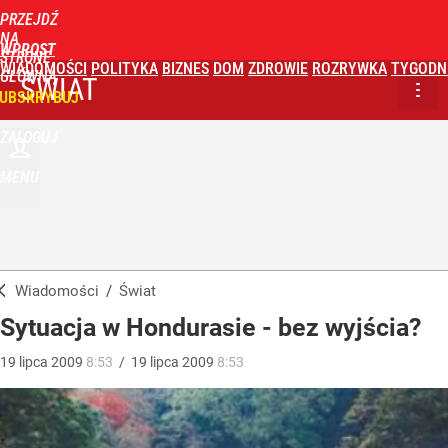
PRZEJDŹ
NA
WPROST
STRONĘ
WIADOMOŚCI
POLITYKA
BIZNES
DOM
ZDROWIE
ROZRYWKA
TYGODN
GŁÓWNĄ
ŚWIAT
UBSKRYBUJ
ZALOGUJ
MENU
Wiadomości
/
Świat
Sytuacja w Hondurasie - bez wyjścia?
19
lipca
2009
8:53
/
19
lipca
2009
8:53