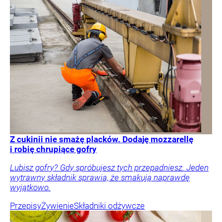
Z cukinii nie smażę placków. Dodaję mozzarellę
i robię chrupiące gofry
Lubisz gofry? Gdy spróbujesz tych przepadniesz. Jeden
wytrawny składnik sprawia, że smakują naprawdę
wyjątkowo.
Przepisy
Żywienie
Składniki odżywcze