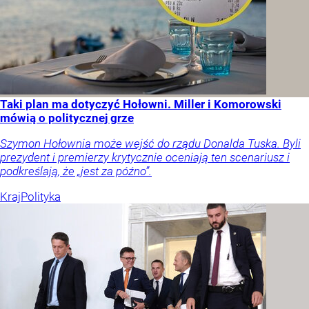
Taki plan ma dotyczyć Hołowni. Miller i Komorowski
mówią o politycznej grze
Szymon Hołownia może wejść do rządu Donalda Tuska. Byli
prezydent i premierzy krytycznie oceniają ten scenariusz i
podkreślają, że „jest za późno”.
Kraj
Polityka