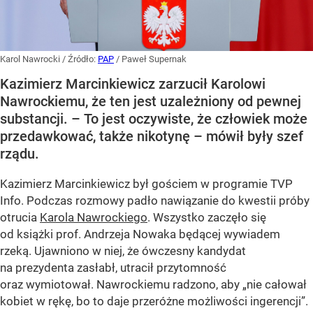
Karol Nawrocki
/ Źródło:
PAP
/
Paweł Supernak
Kazimierz Marcinkiewicz zarzucił Karolowi
Nawrockiemu, że ten jest uzależniony od pewnej
substancji. – To jest oczywiste, że człowiek może
przedawkować, także nikotynę – mówił były szef
rządu.
Kazimierz Marcinkiewicz był gościem w programie TVP
Info. Podczas rozmowy padło nawiązanie do kwestii próby
otrucia
Karola Nawrockiego
. Wszystko zaczęło się
od książki prof. Andrzeja Nowaka będącej wywiadem
rzeką. Ujawniono w niej, że ówczesny kandydat
na prezydenta zasłabł, utracił przytomność
oraz wymiotował. Nawrockiemu radzono, aby „nie całował
kobiet w rękę, bo to daje przeróżne możliwości ingerencji”.