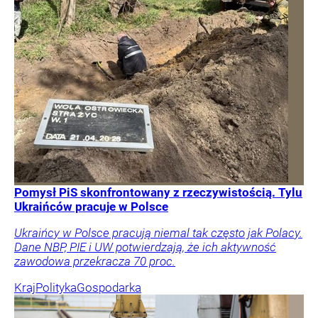
Pomysł PiS skonfrontowany z rzeczywistością. Tylu
Ukraińców pracuje w Polsce
Ukraińcy w Polsce pracują niemal tak często jak Polacy.
Dane NBP, PIE i UW potwierdzają, że ich aktywność
zawodowa przekracza 70 proc.
Kraj
Polityka
Gospodarka