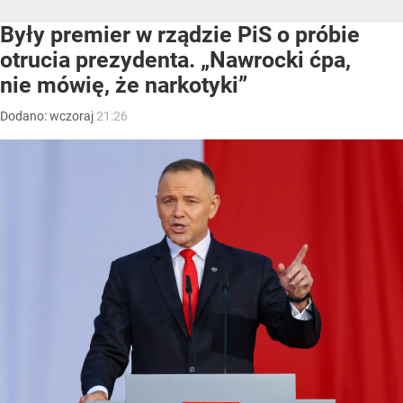
Były premier w rządzie PiS o próbie
otrucia prezydenta. „Nawrocki ćpa,
nie mówię, że narkotyki”
Dodano:
wczoraj
21:26