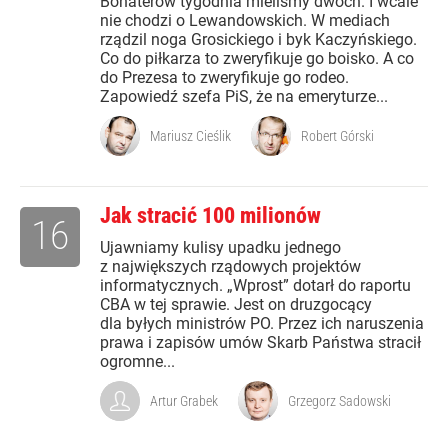
Bohaterów tygodnia mieliśmy dwóch. I wcale
nie chodzi o Lewandowskich. W mediach
rządzil noga Grosickiego i byk Kaczyńskiego.
Co do piłkarza to zweryfikuje go boisko. A co
do Prezesa to zweryfikuje go rodeo.
Zapowiedź szefa PiS, że na emeryturze...
Mariusz Cieślik
Robert Górski
Jak stracić 100 milionów
16
Ujawniamy kulisy upadku jednego
z największych rządowych projektów
informatycznych. „Wprost” dotarł do raportu
CBA w tej sprawie. Jest on druzgocący
dla byłych ministrów PO. Przez ich naruszenia
prawa i zapisów umów Skarb Państwa stracił
ogromne...
Artur Grabek
Grzegorz Sadowski