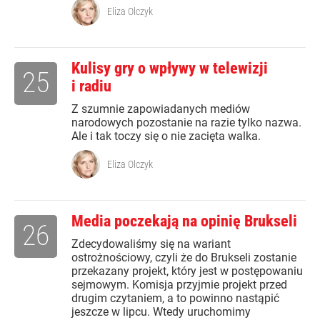
Eliza Olczyk
Kulisy gry o wpływy w telewizji
25
i radiu
Z szumnie zapowiadanych mediów
narodowych pozostanie na razie tylko nazwa.
Ale i tak toczy się o nie zacięta walka.
Eliza Olczyk
Media poczekają na opinię Brukseli
26
Zdecydowaliśmy się na wariant
ostrożnościowy, czyli że do Brukseli zostanie
przekazany projekt, który jest w postępowaniu
sejmowym. Komisja przyjmie projekt przed
drugim czytaniem, a to powinno nastąpić
jeszcze w lipcu. Wtedy uruchomimy