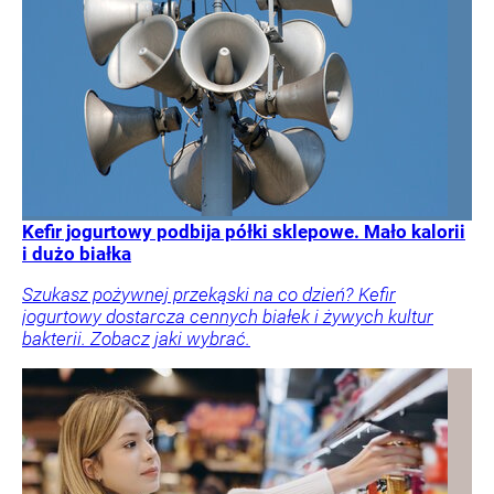
Kefir jogurtowy podbija półki sklepowe. Mało kalorii
i dużo białka
Szukasz pożywnej przekąski na co dzień? Kefir
jogurtowy dostarcza cennych białek i żywych kultur
bakterii. Zobacz jaki wybrać.