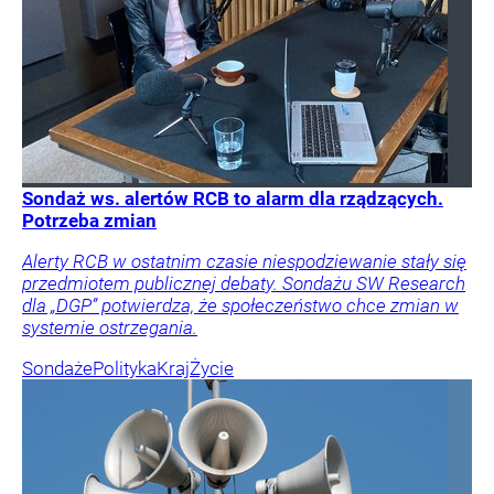
Sondaż ws. alertów RCB to alarm dla rządzących.
Potrzeba zmian
Alerty RCB w ostatnim czasie niespodziewanie stały się
przedmiotem publicznej debaty. Sondażu SW Research
dla „DGP” potwierdza, że społeczeństwo chce zmian w
systemie ostrzegania.
Sondaże
Polityka
Kraj
Życie