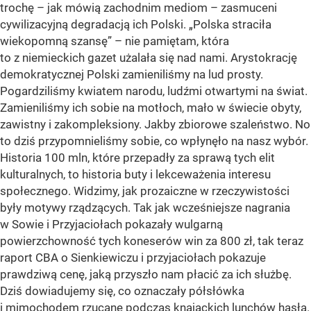
trochę – jak mówią zachodnim mediom – zasmuceni
cywilizacyjną degradacją ich Polski. „Polska straciła
wiekopomną szansę” – nie pamiętam, która
to z niemieckich gazet użalała się nad nami. Arystokrację
demokratycznej Polski zamieniliśmy na lud prosty.
Pogardziliśmy kwiatem narodu, ludźmi otwartymi na świat.
Zamieniliśmy ich sobie na motłoch, mało w świecie obyty,
zawistny i zakompleksiony. Jakby zbiorowe szaleństwo. No
to dziś przypomnieliśmy sobie, co wpłynęło na nasz wybór.
Historia 100 mln, które przepadły za sprawą tych elit
kulturalnych, to historia buty i lekceważenia interesu
społecznego. Widzimy, jak prozaiczne w rzeczywistości
były motywy rządzących. Tak jak wcześniejsze nagrania
w Sowie i Przyjaciołach pokazały wulgarną
powierzchowność tych koneserów win za 800 zł, tak teraz
raport CBA o Sienkiewiczu i przyjaciołach pokazuje
prawdziwą cenę, jaką przyszło nam płacić za ich służbę.
Dziś dowiadujemy się, co oznaczały półsłówka
i mimochodem rzucane podczas knajackich lunchów hasła.