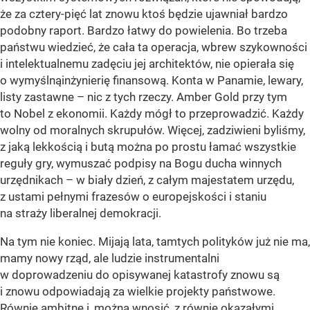
że za cztery-pięć lat znowu ktoś będzie ujawniał bardzo
podobny raport. Bardzo łatwy do powielenia. Bo trzeba
państwu wiedzieć, że cała ta operacja, wbrew szykowności
i intelektualnemu zadęciu jej architektów, nie opierała się
o wymyślnąinżynierię finansową. Konta w Panamie, lewary,
listy zastawne – nic z tych rzeczy. Amber Gold przy tym
to Nobel z ekonomii. Każdy mógł to przeprowadzić. Każdy
wolny od moralnych skrupułów. Więcej, zadziwieni byliśmy,
z jaką lekkością i butą można po prostu łamać wszystkie
reguły gry, wymuszać podpisy na Bogu ducha winnych
urzędnikach – w biały dzień, z całym majestatem urzędu,
z ustami pełnymi frazesów o europejskości i staniu
na straży liberalnej demokracji.
Na tym nie koniec. Mijają lata, tamtych polityków już nie ma,
mamy nowy rząd, ale ludzie instrumentalni
w doprowadzeniu do opisywanej katastrofy znowu są
i znowu odpowiadają za wielkie projekty państwowe.
Równie ambitne i, można wnosić, z równie okazałymi