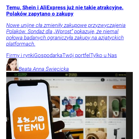
Temu, Shein i AliExpress już nie takie atrakcyjne.
Polaków zapytano o zakupy
Nowe unijne cła zmieniły zakupowe przyzwyczajenia
Polaków. Sondaż dla „Wprost” pokazuje, że niemal
połowa badanych ograniczyła zakupy na azjatyckich
platformach.
Firmy i rynki
Gospodarka
Twój portfel
Tylko u Nas
Beata Anna
Święcicka