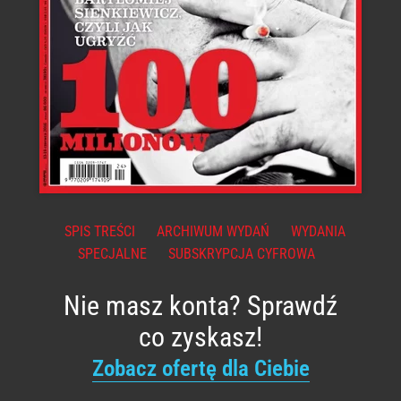
SPIS TREŚCI
ARCHIWUM WYDAŃ
WYDANIA
SPECJALNE
SUBSKRYPCJA CYFROWA
Nie masz konta? Sprawdź
co zyskasz!
Zobacz ofertę dla Ciebie