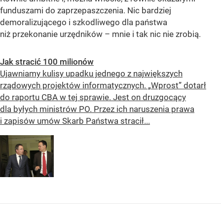
funduszami do zaprzepaszczenia. Nic bardziej
demoralizującego i szkodliwego dla państwa
niż przekonanie urzędników – mnie i tak nic nie zrobią.
Jak stracić 100 milionów
Ujawniamy kulisy upadku jednego z największych
rządowych projektów informatycznych. „Wprost” dotarł
do raportu CBA w tej sprawie. Jest on druzgocący
dla byłych ministrów PO. Przez ich naruszenia prawa
i zapisów umów Skarb Państwa stracił...