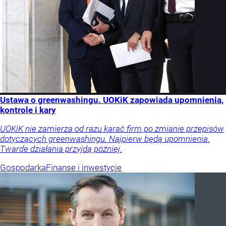
Ustawa o greenwashingu. UOKiK zapowiada upomnienia,
kontrole i kary
UOKiK nie zamierza od razu karać firm po zmianie przepisów
dotyczących greenwashingu. Najpierw będą upomnienia.
Twarde działania przyjdą później.
Gospodarka
Finanse i inwestycje