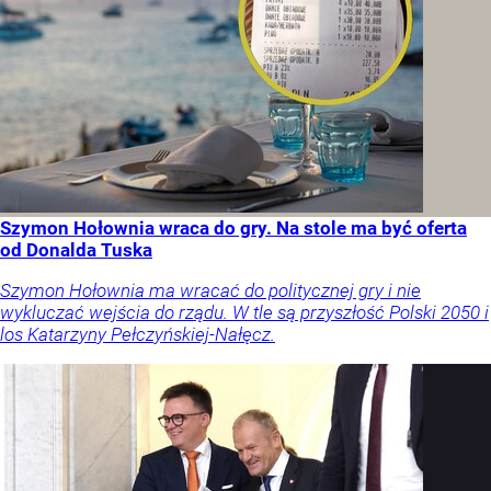
Szymon Hołownia wraca do gry. Na stole ma być oferta
od Donalda Tuska
Szymon Hołownia ma wracać do politycznej gry i nie
wykluczać wejścia do rządu. W tle są przyszłość Polski 2050 i
los Katarzyny Pełczyńskiej-Nałęcz.