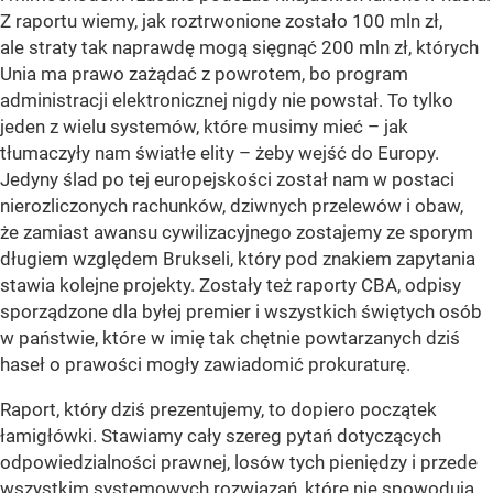
Z raportu wiemy, jak roztrwonione zostało 100 mln zł,
ale straty tak naprawdę mogą sięgnąć 200 mln zł, których
Unia ma prawo zażądać z powrotem, bo program
administracji elektronicznej nigdy nie powstał. To tylko
jeden z wielu systemów, które musimy mieć – jak
tłumaczyły nam światłe elity – żeby wejść do Europy.
Jedyny ślad po tej europejskości został nam w postaci
nierozliczonych rachunków, dziwnych przelewów i obaw,
że zamiast awansu cywilizacyjnego zostajemy ze sporym
długiem względem Brukseli, który pod znakiem zapytania
stawia kolejne projekty. Zostały też raporty CBA, odpisy
sporządzone dla byłej premier i wszystkich świętych osób
w państwie, które w imię tak chętnie powtarzanych dziś
haseł o prawości mogły zawiadomić prokuraturę.
Raport, który dziś prezentujemy, to dopiero początek
łamigłówki. Stawiamy cały szereg pytań dotyczących
odpowiedzialności prawnej, losów tych pieniędzy i przede
wszystkim systemowych rozwiązań, które nie spowodują,