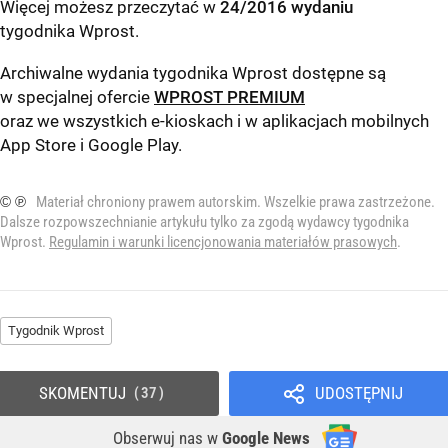
Więcej możesz przeczytać w
24/2016 wydaniu
tygodnika Wprost
.
Archiwalne wydania tygodnika Wprost dostępne są
w specjalnej ofercie
WPROST PREMIUM
oraz we wszystkich e-kioskach i w aplikacjach mobilnych
App Store
i
Google Play
.
© ℗
Materiał chroniony prawem autorskim. Wszelkie prawa zastrzeżone.
Dalsze rozpowszechnianie artykułu tylko za zgodą wydawcy tygodnika
Wprost.
Regulamin i warunki licencjonowania materiałów prasowych
.
Tygodnik Wprost
SKOMENTUJ
UDOSTĘPNIJ
37
Obserwuj nas
w
Google News