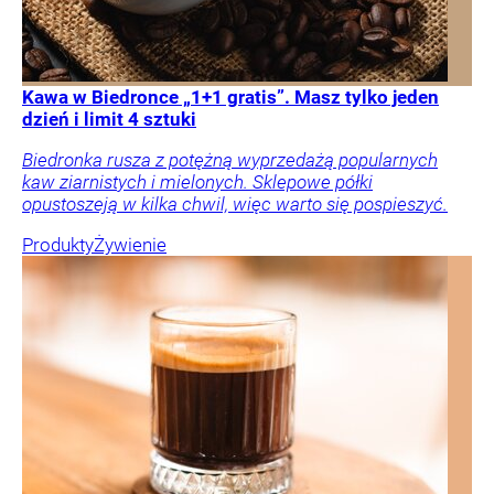
Kawa w Biedronce „1+1 gratis”. Masz tylko jeden
dzień i limit 4 sztuki
Biedronka rusza z potężną wyprzedażą popularnych
kaw ziarnistych i mielonych. Sklepowe półki
opustoszeją w kilka chwil, więc warto się pospieszyć.
Produkty
Żywienie