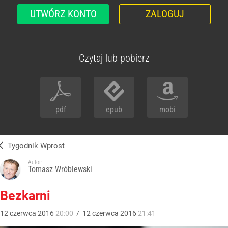
UTWÓRZ KONTO
ZALOGUJ
Czytaj lub pobierz
pdf
epub
mobi
Tygodnik Wprost
Autor:
Tomasz Wróblewski
Bezkarni
12
czerwca
2016
20:00
/
12
czerwca
2016
21:41