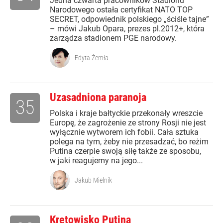
Jedna czwarta pracowników Stadionu
Narodowego ostała certyfikat NATO TOP
SECRET, odpowiednik polskiego „ściśle tajne”
– mówi Jakub Opara, prezes pl.2012+, która
zarządza stadionem PGE narodowy.
Edyta Żemła
Uzasadniona paranoja
35
Polska i kraje bałtyckie przekonały wreszcie
Europę, że zagrożenie ze strony Rosji nie jest
wyłącznie wytworem ich fobii. Cała sztuka
polega na tym, żeby nie przesadzać, bo reżim
Putina czerpie swoją siłę także ze sposobu,
w jaki reagujemy na jego...
Jakub Mielnik
Kretowisko Putina