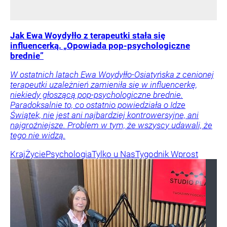
Jak Ewa Woydyłło z terapeutki stała się
influencerką. „Opowiada pop-psychologiczne
brednie”
W ostatnich latach Ewa Woydyłło-Osiatyńska z cenionej
terapeutki uzależnień zamieniła się w influencerkę,
niekiedy głoszącą pop-psychologiczne brednie.
Paradoksalnie to, co ostatnio powiedziała o Idze
Świątek, nie jest ani najbardziej kontrowersyjne, ani
najgroźniejsze. Problem w tym, że wszyscy udawali, że
tego nie widzą.
Kraj
Życie
Psychologia
Tylko u Nas
Tygodnik Wprost