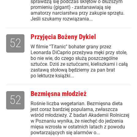
sprawdzą się podczas skrętów o dłuższym
promieniu (gigant) - zastanawiają się
amatorzy narciarstwa przy zakupie sprzętu.
Jeśli szukamy rozwiązania...
Przyjęcia Bożeny Dykiel
52
W filmie "Titanic" bohater grany przez
Leonarda DiCaprio przeżywa męki przy stole,
bo nie wie, do czego służą poszczególne
sztućce. Dziś ze sztućcami, kieliszkami i całą
zastawą stołową będziemy za pan brat
po lekturze książki...
Bezmięsna młodzież
52
Rośnie liczba wegetarian. Bezmięsna dieta
jest coraz bardziej popularna, zwłaszcza
wśród młodzieży. Z badań Akademii Rolniczej
w Poznaniu wynika, że niechęć do jedzenia
mięsa wzrosła w ostatnich latach z powodu
powtarzających się alarmów o...