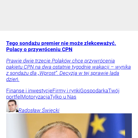
Tego sondażu premier nie może zlekceważyć.
Polacy o przywróceniu CPN
Prawie dwie trzecie Polaków chce przywrócenia
pakietu CPN na dwa ostatnie tygodnie wakacji – wynika
z sondażu dla „Wprost”. Decyzja w tej sprawie lada
dzień.
Finanse i inwestycje
Firmy i rynki
Gospodarka
Twój
portfel
Motoryzacja
Tylko u Nas
Radosław
Święcki