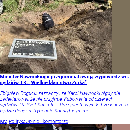
Minister Nawrockiego przypomniał swoją wypowiedź ws.
sędziów TK. „Wielkie kłamstwo Żurka”
Zbigniew Bogucki zaznaczył, że Karol Nawrocki nigdy nie
zadeklarował, że nie przyjmie ślubowania od czterech
sędziów TK. Szef Kancelarii Prezydenta wyjaśnił, że kluczem
będzie decyzja Trybunału Konstytucyjnego.
Kraj
Polityka
Opinie i komentarze