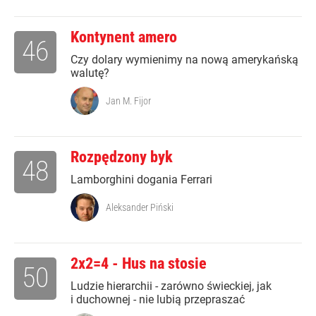
Kontynent amero
46
Czy dolary wymienimy na nową amerykańską
walutę?
Jan M. Fijor
Rozpędzony byk
48
Lamborghini dogania Ferrari
Aleksander Piński
2x2=4 - Hus na stosie
50
Ludzie hierarchii - zarówno świeckiej, jak
i duchownej - nie lubią przepraszać