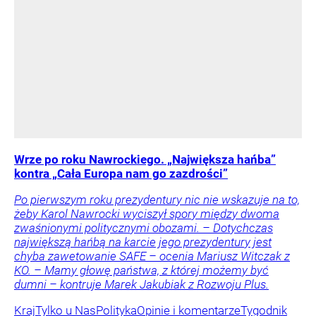
Wrze po roku Nawrockiego. „Największa hańba”
kontra „Cała Europa nam go zazdrości”
Po pierwszym roku prezydentury nic nie wskazuje na to,
żeby Karol Nawrocki wyciszył spory między dwoma
zwaśnionymi politycznymi obozami. – Dotychczas
największą hańbą na karcie jego prezydentury jest
chyba zawetowanie SAFE – ocenia Mariusz Witczak z
KO. – Mamy głowę państwa, z której możemy być
dumni – kontruje Marek Jakubiak z Rozwoju Plus.
Kraj
Tylko u Nas
Polityka
Opinie i komentarze
Tygodnik