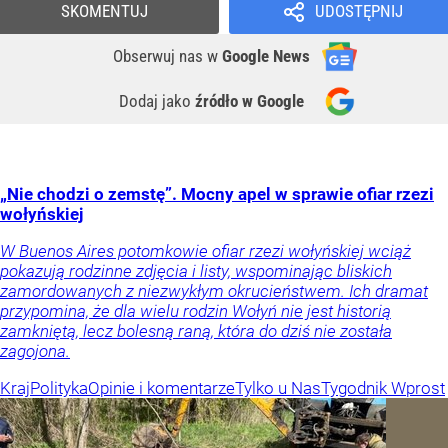
SKOMENTUJ
UDOSTĘPNIJ
Obserwuj nas
w
Google News
Dodaj jako
źródło w Google
„Nie chodzi o zemstę”. Mocny apel w sprawie ofiar rzezi
wołyńskiej
W Buenos Aires potomkowie ofiar rzezi wołyńskiej wciąż
pokazują rodzinne zdjęcia i listy, wspominając bliskich
zamordowanych z niezwykłym okrucieństwem. Ich dramat
przypomina, że dla wielu rodzin Wołyń nie jest historią
zamkniętą, lecz bolesną raną, która do dziś nie została
zagojona.
Kraj
Polityka
Opinie i komentarze
Tylko u Nas
Tygodnik Wprost