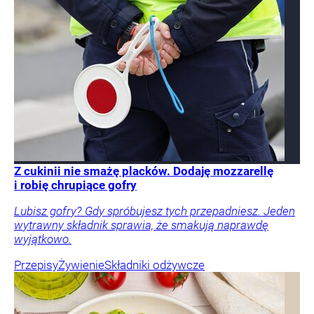
Z cukinii nie smażę placków. Dodaję mozzarellę
i robię chrupiące gofry
Lubisz gofry? Gdy spróbujesz tych przepadniesz. Jeden
wytrawny składnik sprawia, że smakują naprawdę
wyjątkowo.
Przepisy
Żywienie
Składniki odżywcze