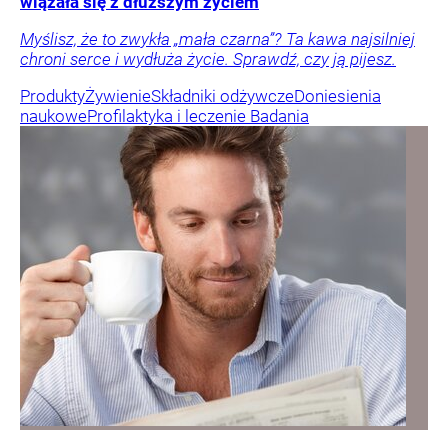
wiązała się z dłuższym życiem
Myślisz, że to zwykła „mała czarna”? Ta kawa najsilniej
chroni serce i wydłuża życie. Sprawdź, czy ją pijesz.
Produkty
Żywienie
Składniki odżywcze
Doniesienia
naukowe
Profilaktyka i leczenie
Badania