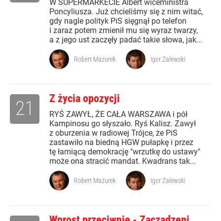
W SUPERMARKECIE Albert wiceministra
Poncyliusza. Już chcieliśmy się z nim witać,
gdy nagle polityk PiS sięgnął po telefon
i zaraz potem zmienił mu się wyraz twarzy,
a z jego ust zaczęły padać takie słowa, jak...
Robert Mazurek
Igor Zalewski
Z życia opozycji
21
RYŚ ZAWYŁ, ŻE CAŁA WARSZAWA i pół
Kampinosu go słyszało. Ryś Kalisz. Zawył
z oburzenia w radiowej Trójce, że PiS
zastawiło na biedną HGW pułapkę i przez
tę łamiącą demokrację "wrzutkę do ustawy"
może ona stracić mandat. Kwadrans tak...
Robert Mazurek
Igor Zalewski
Wprost przeciwnie - Zaczadzeni