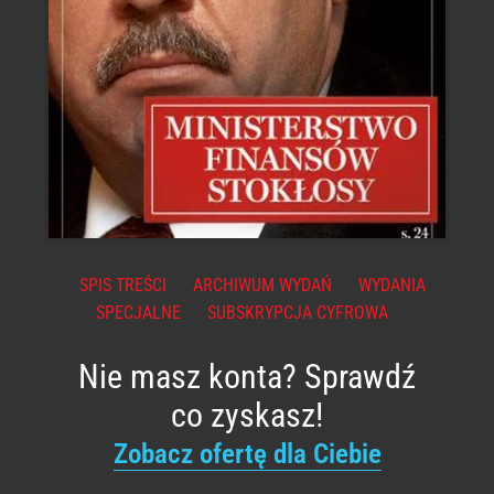
SPIS TREŚCI
ARCHIWUM WYDAŃ
WYDANIA
SPECJALNE
SUBSKRYPCJA CYFROWA
Nie masz konta? Sprawdź
co zyskasz!
Zobacz ofertę dla Ciebie