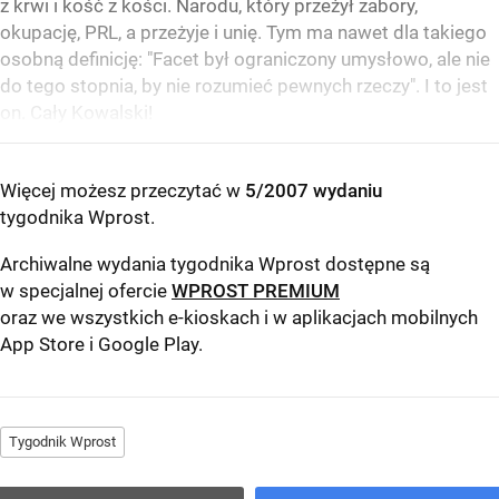
z krwi i kość z kości. Narodu, który przeżył zabory,
okupację, PRL, a przeżyje i unię. Tym ma nawet dla takiego
osobną definicję: "Facet był ograniczony umysłowo, ale nie
do tego stopnia, by nie rozumieć pewnych rzeczy". I to jest
on. Cały Kowalski!
Więcej możesz przeczytać w
5/2007 wydaniu
tygodnika Wprost
.
Archiwalne wydania tygodnika Wprost dostępne są
w specjalnej ofercie
WPROST PREMIUM
oraz we wszystkich e-kioskach i w aplikacjach mobilnych
App Store
i
Google Play
.
Tygodnik Wprost