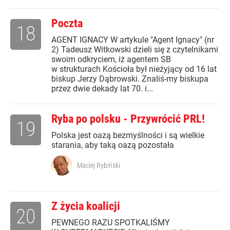
Poczta
18
AGENT IGNACY W artykule "Agent Ignacy" (nr
2) Tadeusz Witkowski dzieli się z czytelnikami
swoim odkryciem, iż agentem SB
w strukturach Kościoła był nieżyjący od 16 lat
biskup Jerzy Dąbrowski. Znaliś-my biskupa
przez dwie dekady lat 70. i...
Ryba po polsku - Przywrócić PRL!
19
Polska jest oazą bezmyślności i są wielkie
starania, aby taką oazą pozostała
Maciej Rybiński
Z życia koalicji
20
PEWNEGO RAZU SPOTKALIŚMY