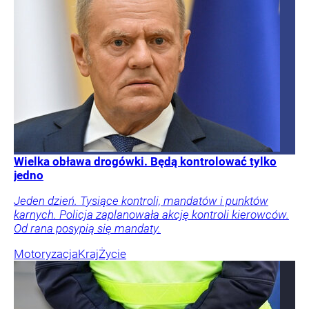
Wielka obława drogówki. Będą kontrolować tylko
jedno
Jeden dzień. Tysiące kontroli, mandatów i punktów
karnych. Policja zaplanowała akcję kontroli kierowców.
Od rana posypią się mandaty.
Motoryzacja
Kraj
Życie