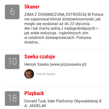
Skaner
6
ZIMA Z OGRANICZONĄ OSTROŚCIĄ W Polsce
nie zapanował klimat śródziemnomorski, jak
mogło się wydawać aż do 23 stycznia.
Ale i tak mamy jedną z najłagodniejszych i -
jak wiele wskazuje - najkrótszych zim
w ostatnich dziesięcioleciach. Pokrywa
śnieżna...
Sawka czatuje
10
Henryk Sawka (www.przyssawka.pl)
Henryk Sawka
Playback
18
Donald Tusk, lider Platformy Obywatelskiej ©
A. JAGIELAK