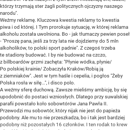
którzy trzymają ster żagli politycznych ojczyzny naszego
narodu".
Weźmy reklamę. Kluczowa kwestia reklamy to kwestia
piwa i od której. I Tym prorokuje sytuację, w której reklama
alkoholu została uwolniona. Bo - jak tłumaczy pewien poseł
- "Proszę pana, jeśli za trzy lata nie dojdziemy do 5 mln
alkoholików, to polski sport padnie". Z czegoś trzeba
te stadiony budować. I by nie budować na czczo,
z billboardów grzmi zachęta: "Płynie wódka, płynie/
Po polskiej krainie/ Zobaczyła Kraków/Robią ją
z ziemniaków". Jest w tym haśle i cepelia, i pogłos "Żeby
Polska rosła w siłę...", i disco polo.
A weźmy sferę duchową. Zawsze mieliśmy ambicję, by się
upodobnić do postaci wzniosłych. Dlatego przy suwalskiej
parafii powstało koło sobowtórów Jana Pawła II.
Przewodzi mu sobowtór, który nijak nie jest do papieża
podobny. Ale mu to nie przeszkadza, bo i tak jest bardziej
podobny niż pozostałych 16 członków. I ten rodak to krew