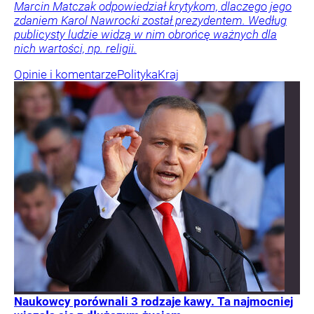
Marcin Matczak odpowiedział krytykom, dlaczego jego
zdaniem Karol Nawrocki został prezydentem. Według
publicysty ludzie widzą w nim obrońcę ważnych dla
nich wartości, np. religii.
Opinie i komentarze
Polityka
Kraj
Naukowcy porównali 3 rodzaje kawy. Ta najmocniej