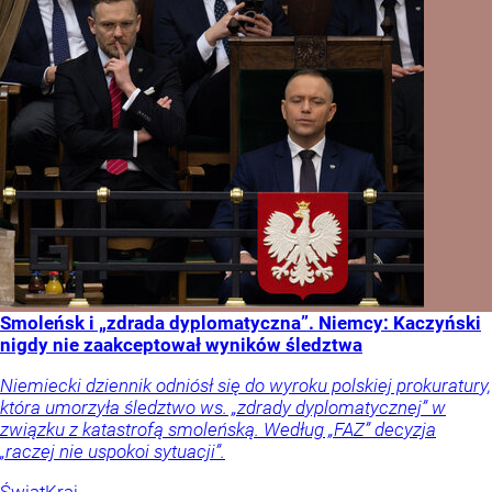
Smoleńsk i „zdrada dyplomatyczna”. Niemcy: Kaczyński
nigdy nie zaakceptował wyników śledztwa
Niemiecki dziennik odniósł się do wyroku polskiej prokuratury,
która umorzyła śledztwo ws. „zdrady dyplomatycznej” w
związku z katastrofą smoleńską. Według „FAZ” decyzja
„raczej nie uspokoi sytuacji”.