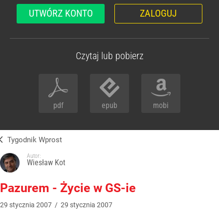
UTWÓRZ KONTO
ZALOGUJ
Czytaj lub pobierz
pdf
epub
mobi
Tygodnik Wprost
Autor:
Wiesław Kot
Pazurem - Życie w GS-ie
29
stycznia
2007
/
29
stycznia
2007