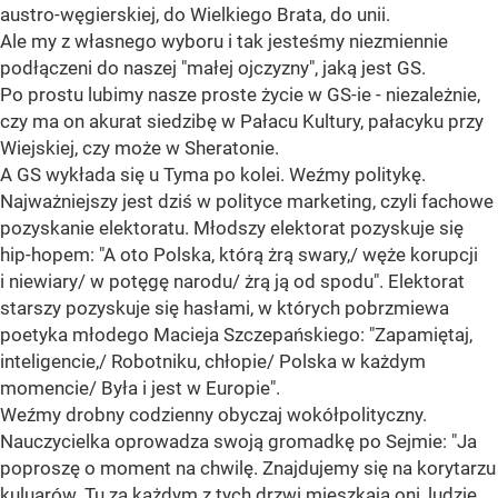
austro-węgierskiej, do Wielkiego Brata, do unii.
Ale my z własnego wyboru i tak jesteśmy niezmiennie
podłączeni do naszej "małej ojczyzny", jaką jest GS.
Po prostu lubimy nasze proste życie w GS-ie - niezależnie,
czy ma on akurat siedzibę w Pałacu Kultury, pałacyku przy
Wiejskiej, czy może w Sheratonie.
A GS wykłada się u Tyma po kolei. Weźmy politykę.
Najważniejszy jest dziś w polityce marketing, czyli fachowe
pozyskanie elektoratu. Młodszy elektorat pozyskuje się
hip-hopem: "A oto Polska, którą żrą swary,/ węże korupcji
i niewiary/ w potęgę narodu/ żrą ją od spodu". Elektorat
starszy pozyskuje się hasłami, w których pobrzmiewa
poetyka młodego Macieja Szczepańskiego: "Zapamiętaj,
inteligencie,/ Robotniku, chłopie/ Polska w każdym
momencie/ Była i jest w Europie".
Weźmy drobny codzienny obyczaj wokółpolityczny.
Nauczycielka oprowadza swoją gromadkę po Sejmie: "Ja
poproszę o moment na chwilę. Znajdujemy się na korytarzu
kuluarów. Tu za każdym z tych drzwi mieszkają oni, ludzie,