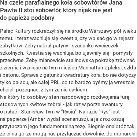
Na czele parafialnego koła sobowtórów Jana
Pawła II stoi sobowtór, który nijak nie jest
do papieża podobny
Pałac Kultury rozkraczył się na środku Warszawy pół wieku
temu. I teraz wachluje się kwestia, czy wpisać go w rejestr
zabytków. Żeby nabrał patyny i szacunku wycieczek
szkolnych. Kwestia się wachluje, bo ujawniły się i pomysły
przeciwne. Żeby mianowicie stalinowską pokrakę zrównać
z ziemią i wznieść na tym miejscu Manhattan z pleksi, szkła
i betonu. Sprawa z gatunku kwadratury koła, bo nie dotyczy
tylko pałacu, ale całej PRL, co to bardzo byśmy ją wreszcie
chcieli pożegnać, z tym że nie całkiem.
Na który to osobliwy stan narodowego rozdwojenia furę
stosownych kwitów zebrał - jak raz w porze awantury
o pałac - Stanisław Tym w "Rysiu". Na razie "Ryś" jest
na papierze (Amber wydał scenariusz), a ja z rozkoszą
przytaczam jego fundamentalną tezę. Biegnie ona otóż tak,
że ci na górze mogą nas przyłączać dowolnie: do monarchii