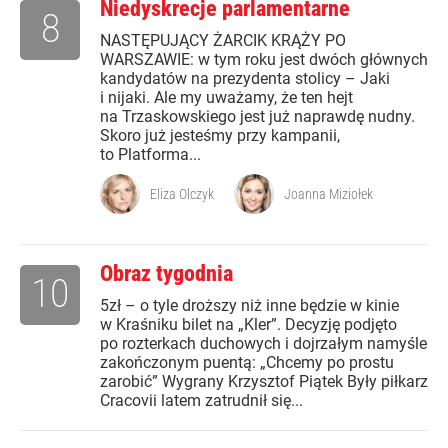
Niedyskrecje parlamentarne
8
NASTĘPUJĄCY ŻARCIK KRĄŻY PO
WARSZAWIE: w tym roku jest dwóch głównych
kandydatów na prezydenta stolicy – Jaki
i nijaki. Ale my uważamy, że ten hejt
na Trzaskowskiego jest już naprawdę nudny.
Skoro już jesteśmy przy kampanii,
to Platforma...
Eliza Olczyk
Joanna Miziołek
Obraz tygodnia
10
5zł – o tyle droższy niż inne będzie w kinie
w Kraśniku bilet na „Kler”. Decyzję podjęto
po rozterkach duchowych i dojrzałym namyśle
zakończonym puentą: „Chcemy po prostu
zarobić” Wygrany Krzysztof Piątek Były piłkarz
Cracovii latem zatrudnił się...