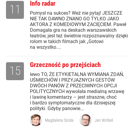
Info radar
11
Pomysł na sukces? Weź nie pytaj! JESZCZE
NIE TAK DAWNO ZNANO GO TYLKO JAKO
AKTORA Z KOMEDIOWYM ZACIĘCIEM. Paweł
Domagała gra na deskach warszawskich
teatrów, jest też świetnie rozpoznawalny dzięki
rolom w takich filmach jak „Gotowi
na wszystko....
Grzeczność po przejściach
15
lewo TO, ŻE ETYKIETALNA WYMIANA ZDAŃ,
UŚMIECHÓW I PRZYJAZNYCH GESTÓW
DWÓCH PANÓW Z PRZECIWNYCH OPCJI
POLITYCZNYCH wywołała medialną wrzawę
i lawinę komentarzy – jest straszne, choć
i bardzo symptomatyczne dla dzisiejszej
polityki. Gdyby panowie...
Magdalena Środa
Jan Wróbel