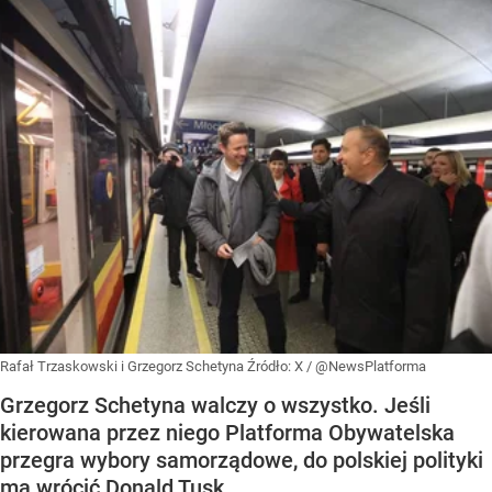
Rafał Trzaskowski i Grzegorz Schetyna
Źródło:
X
/
@NewsPlatforma
Grzegorz Schetyna walczy o wszystko. Jeśli
kierowana przez niego Platforma Obywatelska
przegra wybory samorządowe, do polskiej polityki
ma wrócić Donald Tusk.