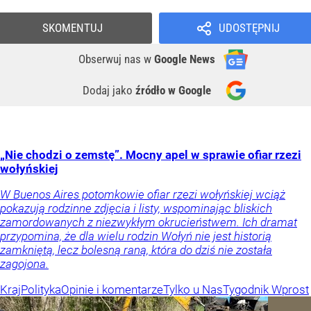
SKOMENTUJ
UDOSTĘPNIJ
Obserwuj nas
w
Google News
Dodaj jako
źródło w Google
„Nie chodzi o zemstę”. Mocny apel w sprawie ofiar rzezi
wołyńskiej
W Buenos Aires potomkowie ofiar rzezi wołyńskiej wciąż
pokazują rodzinne zdjęcia i listy, wspominając bliskich
zamordowanych z niezwykłym okrucieństwem. Ich dramat
przypomina, że dla wielu rodzin Wołyń nie jest historią
zamkniętą, lecz bolesną raną, która do dziś nie została
zagojona.
Kraj
Polityka
Opinie i komentarze
Tylko u Nas
Tygodnik Wprost