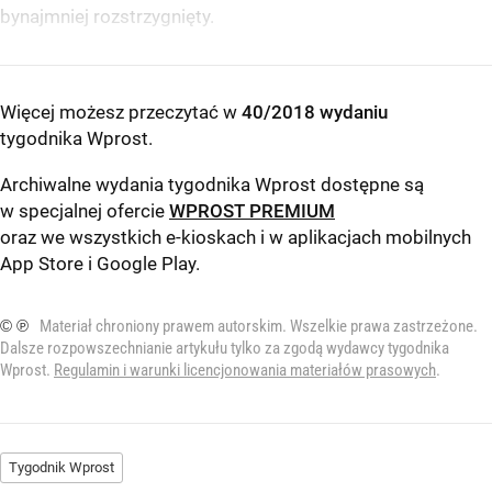
bynajmniej rozstrzygnięty.
Więcej możesz przeczytać w
40/2018 wydaniu
tygodnika Wprost
.
Archiwalne wydania tygodnika Wprost dostępne są
w specjalnej ofercie
WPROST PREMIUM
oraz we wszystkich e-kioskach i w aplikacjach mobilnych
App Store
i
Google Play
.
© ℗
Materiał chroniony prawem autorskim. Wszelkie prawa zastrzeżone.
Dalsze rozpowszechnianie artykułu tylko za zgodą wydawcy tygodnika
Wprost.
Regulamin i warunki licencjonowania materiałów prasowych
.
Tygodnik Wprost