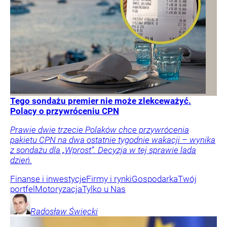
Tego sondażu premier nie może zlekceważyć.
Polacy o przywróceniu CPN
Prawie dwie trzecie Polaków chce przywrócenia
pakietu CPN na dwa ostatnie tygodnie wakacji – wynika
z sondażu dla „Wprost”. Decyzja w tej sprawie lada
dzień.
Finanse i inwestycje
Firmy i rynki
Gospodarka
Twój
portfel
Motoryzacja
Tylko u Nas
Radosław
Święcki