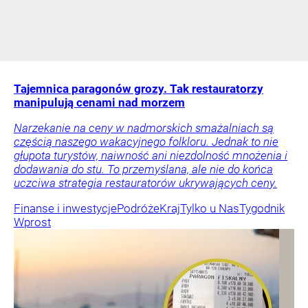
Tajemnica paragonów grozy. Tak restauratorzy
manipulują cenami nad morzem
Narzekanie na ceny w nadmorskich smażalniach są
częścią naszego wakacyjnego folkloru. Jednak to nie
głupota turystów, naiwność ani niezdolność mnożenia i
dodawania do stu. To przemyślana, ale nie do końca
uczciwa strategia restauratorów ukrywających ceny.
Finanse i inwestycje
Podróże
Kraj
Tylko u Nas
Tygodnik
Wprost