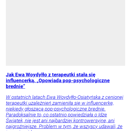
Jak Ewa Woydyłło z terapeutki stała się
influencerką. „Opowiada pop-psychologiczne
brednie”
W ostatnich latach Ewa Woydyłło-Osiatyńska z cenionej
terapeutki uzależnień zamieniła się w influencerkę,
niekiedy głoszącą pop-psychologiczne brednie.
Paradoksalnie to, co ostatnio powiedziała o Idze
Świątek, nie jest ani najbardziej kontrowersyjne, ani
najgroźniejsze. Problem w tym, że wszyscy udawali, że