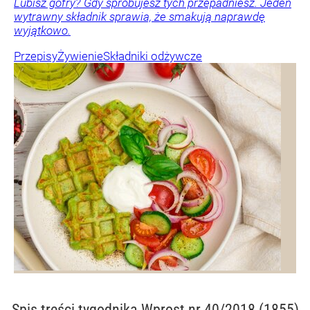
Lubisz gofry? Gdy spróbujesz tych przepadniesz. Jeden
wytrawny składnik sprawia, że smakują naprawdę
wyjątkowo.
Przepisy
Żywienie
Składniki odżywcze
Spis treści
tygodnika Wprost nr 40/2018 (1855)