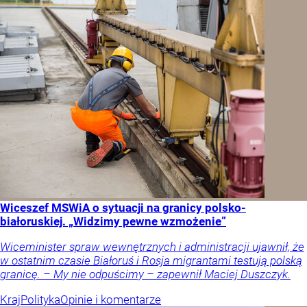
Wiceszef MSWiA o sytuacji na granicy polsko-
białoruskiej. „Widzimy pewne wzmożenie”
Wiceminister spraw wewnętrznych i administracji ujawnił, że
w ostatnim czasie Białoruś i Rosja migrantami testują polską
granicę. – My nie odpuścimy – zapewnił Maciej Duszczyk.
Kraj
Polityka
Opinie i komentarze