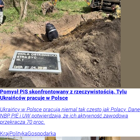
Pomysł PiS skonfrontowany z rzeczywistością. Tylu
Ukraińców pracuje w Polsce
Ukraińcy w Polsce pracują niemal tak często jak Polacy. Dane
NBP, PIE i UW potwierdzają, że ich aktywność zawodowa
przekracza 70 proc.
Kraj
Polityka
Gospodarka