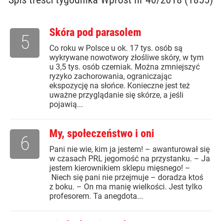
Skóra pod parasolem
5
Co roku w Polsce u ok. 17 tys. osób są
wykrywane nowotwory złośliwe skóry, w tym
u 3,5 tys. osób czerniak. Można zmniejszyć
ryzyko zachorowania, ograniczając
ekspozycję na słońce. Konieczne jest też
uważne przyglądanie się skórze, a jeśli
pojawią...
My, społeczeństwo i oni
6
Pani nie wie, kim ja jestem! – awanturował się
w czasach PRL jegomość na przystanku. – Ja
jestem kierownikiem sklepu mięsnego! –
Niech się pani nie przejmuje – doradza ktoś
z boku. – On ma manię wielkości. Jest tylko
profesorem. Ta anegdota...