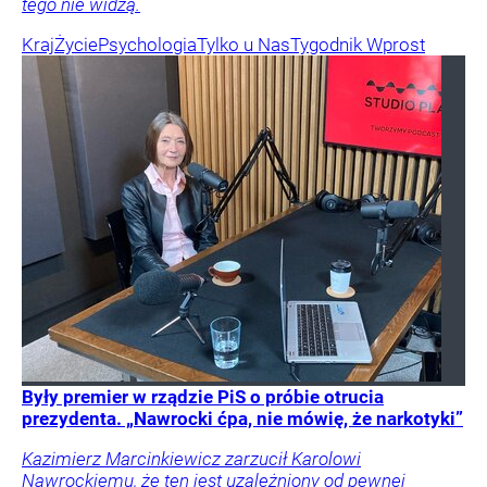
tego nie widzą.
Kraj
Życie
Psychologia
Tylko u Nas
Tygodnik Wprost
Były premier w rządzie PiS o próbie otrucia
prezydenta. „Nawrocki ćpa, nie mówię, że narkotyki”
Kazimierz Marcinkiewicz zarzucił Karolowi
Nawrockiemu, że ten jest uzależniony od pewnej