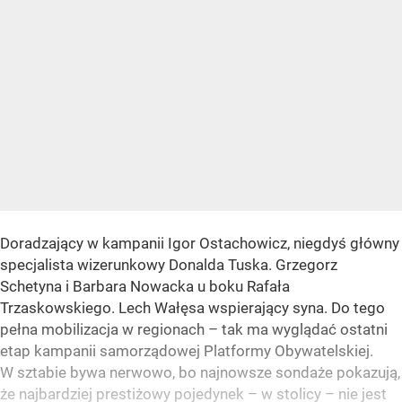
Doradzający w kampanii Igor Ostachowicz, niegdyś główny
specjalista wizerunkowy Donalda Tuska. Grzegorz
Schetyna i Barbara Nowacka u boku Rafała
Trzaskowskiego. Lech Wałęsa wspierający syna. Do tego
pełna mobilizacja w regionach – tak ma wyglądać ostatni
etap kampanii samorządowej Platformy Obywatelskiej.
W sztabie bywa nerwowo, bo najnowsze sondaże pokazują,
że najbardziej prestiżowy pojedynek – w stolicy – nie jest