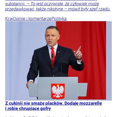
substancji. – To jest oczywiste, że człowiek może
przedawkować, także nikotynę – mówił były szef rządu.
Kraj
Opinie i komentarze
Polityka
Z cukinii nie smażę placków. Dodaję mozzarellę
i robię chrupiące gofry