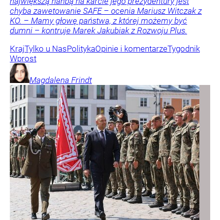
największą hańbą na karcie jego prezydentury jest
chyba zawetowanie SAFE – ocenia Mariusz Witczak z
KO. – Mamy głowę państwa, z której możemy być
dumni – kontruje Marek Jakubiak z Rozwoju Plus.
Kraj
Tylko u Nas
Polityka
Opinie i komentarze
Tygodnik
Wprost
Magdalena
Frindt