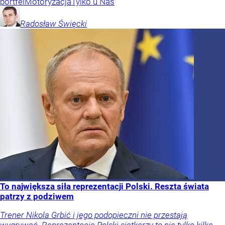
portfel
Motoryzacja
Tylko u Nas
Radosław
Święcki
To największa siła reprezentacji Polski. Reszta świata
patrzy z podziwem
Trener Nikola Grbić i jego podopieczni nie przestają