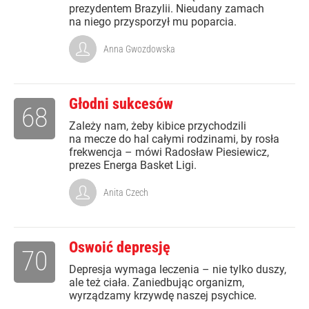
prezydentem Brazylii. Nieudany zamach
na niego przysporzył mu poparcia.
Anna Gwozdowska
Głodni sukcesów
68
Zależy nam, żeby kibice przychodzili
na mecze do hal całymi rodzinami, by rosła
frekwencja – mówi Radosław Piesiewicz,
prezes Energa Basket Ligi.
Anita Czech
Oswoić depresję
70
Depresja wymaga leczenia – nie tylko duszy,
ale też ciała. Zaniedbując organizm,
wyrządzamy krzywdę naszej psychice.