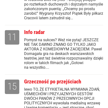
po rozterkach duchowych i dojrzałym namyśle
zakończonym puentą: „Chcemy po prostu
zarobić” Wygrany Krzysztof Piątek Były piłkarz
Cracovii latem zatrudnił się...
Info radar
11
Pomysł na sukces? Weź nie pytaj! JESZCZE
NIE TAK DAWNO ZNANO GO TYLKO JAKO
AKTORA Z KOMEDIOWYM ZACIĘCIEM. Paweł
Domagała gra na deskach warszawskich
teatrów, jest też świetnie rozpoznawalny dzięki
rolom w takich filmach jak „Gotowi
na wszystko....
Grzeczność po przejściach
15
lewo TO, ŻE ETYKIETALNA WYMIANA ZDAŃ,
UŚMIECHÓW I PRZYJAZNYCH GESTÓW
DWÓCH PANÓW Z PRZECIWNYCH OPCJI
POLITYCZNYCH wywołała medialną wrzawę
i lawinę komentarzy – jest straszne, choć