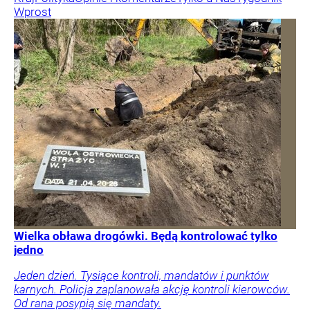
Wprost
Wielka obława drogówki. Będą kontrolować tylko
jedno
Jeden dzień. Tysiące kontroli, mandatów i punktów
karnych. Policja zaplanowała akcję kontroli kierowców.
Od rana posypią się mandaty.