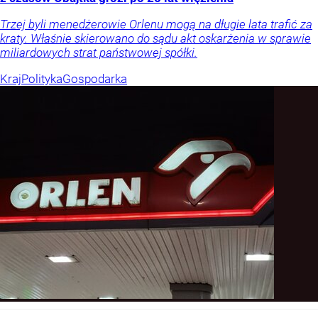
Trzej byli menedżerowie Orlenu mogą na długie lata trafić za
kraty. Właśnie skierowano do sądu akt oskarżenia w sprawie
miliardowych strat państwowej spółki.
Kraj
Polityka
Gospodarka