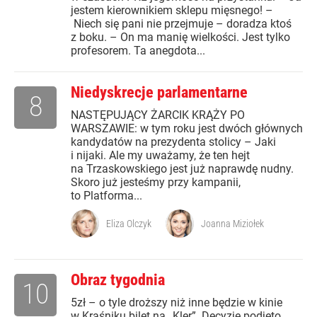
jestem kierownikiem sklepu mięsnego! –
Niech się pani nie przejmuje – doradza ktoś
z boku. – On ma manię wielkości. Jest tylko
profesorem. Ta anegdota...
Niedyskrecje parlamentarne
8
NASTĘPUJĄCY ŻARCIK KRĄŻY PO
WARSZAWIE: w tym roku jest dwóch głównych
kandydatów na prezydenta stolicy – Jaki
i nijaki. Ale my uważamy, że ten hejt
na Trzaskowskiego jest już naprawdę nudny.
Skoro już jesteśmy przy kampanii,
to Platforma...
Eliza Olczyk
Joanna Miziołek
Obraz tygodnia
10
5zł – o tyle droższy niż inne będzie w kinie
w Kraśniku bilet na „Kler”. Decyzję podjęto