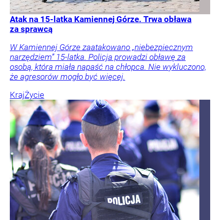
Atak na 15-latka Kamiennej Górze. Trwa obława
za sprawcą
W Kamiennej Górze zaatakowano „niebezpiecznym
narzędziem” 15-latka. Policja prowadzi obławę za
osobą, która miała napaść na chłopca. Nie wykluczono,
że agresorów mogło być więcej.
Kraj
Życie