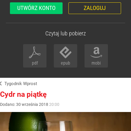
UTWÓRZ KONTO
ZALOGUJ
Czytaj lub pobierz
pdf
epub
mobi
Tygodnik Wprost
Cydr na piątkę
Dodano:
30
września
2018
20:00