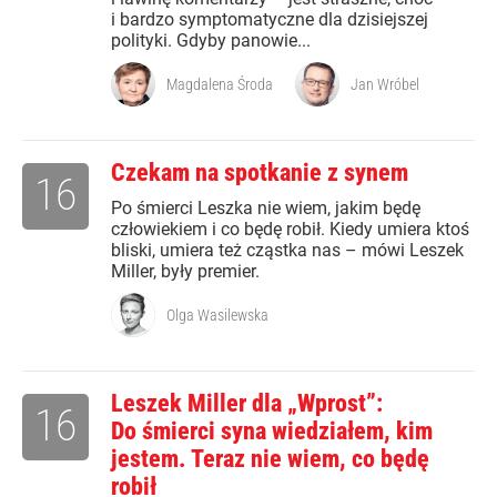
i bardzo symptomatyczne dla dzisiejszej
polityki. Gdyby panowie...
Magdalena Środa
Jan Wróbel
Czekam na spotkanie z synem
16
Po śmierci Leszka nie wiem, jakim będę
człowiekiem i co będę robił. Kiedy umiera ktoś
bliski, umiera też cząstka nas – mówi Leszek
Miller, były premier.
Olga Wasilewska
Leszek Miller dla „Wprost”:
16
Do śmierci syna wiedziałem, kim
jestem. Teraz nie wiem, co będę
robił