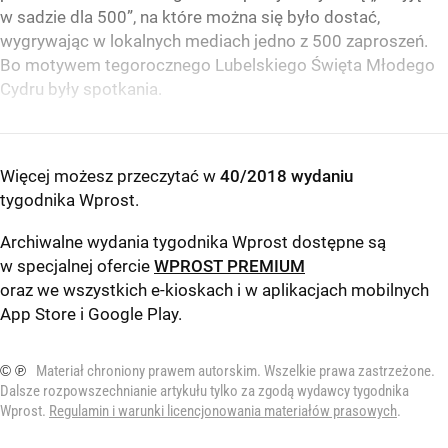
w sadzie dla 500”, na które można się było dostać,
wygrywając w lokalnych mediach jedno z 500 zaproszeń.
Bo motywem tegorocznego Lubelskiego Święta Młodego
Cydru były spotkania.
Więcej możesz przeczytać w
40/2018 wydaniu
tygodnika Wprost
.
Archiwalne wydania tygodnika Wprost dostępne są
w specjalnej ofercie
WPROST PREMIUM
oraz we wszystkich e-kioskach i w aplikacjach mobilnych
App Store
i
Google Play
.
© ℗
Materiał chroniony prawem autorskim. Wszelkie prawa zastrzeżone.
Dalsze rozpowszechnianie artykułu tylko za zgodą wydawcy tygodnika
Wprost.
Regulamin i warunki licencjonowania materiałów prasowych
.