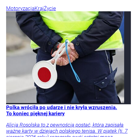
Motoryzacja
Kraj
Życie
Polka wróciła po udarze i nie kryła wzruszenia.
To koniec pięknej kariery
Alicja Rosolska to z pewnością postać, która zapisała
ważne karty w dziejach polskiego tenisa. W piątek (tj. 7