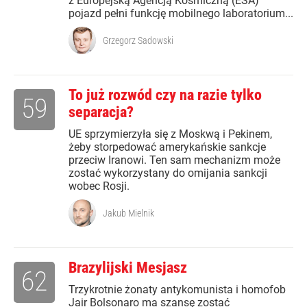
z Europejską Agencją Kosmiczną (ESA)
pojazd pełni funkcję mobilnego laboratorium...
Grzegorz Sadowski
To już rozwód czy na razie tylko
59
separacja?
UE sprzymierzyła się z Moskwą i Pekinem,
żeby storpedować amerykańskie sankcje
przeciw Iranowi. Ten sam mechanizm może
zostać wykorzystany do omijania sankcji
wobec Rosji.
Jakub Mielnik
Brazylijski Mesjasz
62
Trzykrotnie żonaty antykomunista i homofob
Jair Bolsonaro ma szansę zostać