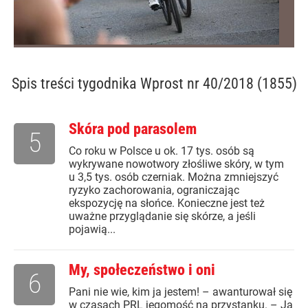
Spis treści
tygodnika Wprost nr 40/2018 (1855)
Skóra pod parasolem
5
Co roku w Polsce u ok. 17 tys. osób są
wykrywane nowotwory złośliwe skóry, w tym
u 3,5 tys. osób czerniak. Można zmniejszyć
ryzyko zachorowania, ograniczając
ekspozycję na słońce. Konieczne jest też
uważne przyglądanie się skórze, a jeśli
pojawią...
My, społeczeństwo i oni
6
Pani nie wie, kim ja jestem! – awanturował się
w czasach PRL jegomość na przystanku. – Ja