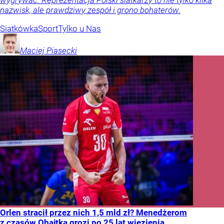
wygrywać. Reprezentacja Polski siatkarzy to nie tylko kilka
nazwisk, ale prawdziwy zespół i grono bohaterów.
Siatkówka
Sport
Tylko u Nas
Maciej
Piasecki
Orlen stracił przez nich 1,5 mld zł? Menedżerom
z czasów Obajtka grozi po 25 lat więzienia