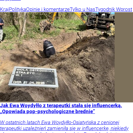
Kraj
Polityka
Opinie i komentarze
Tylko u Nas
Tygodnik Wprost
Jak Ewa Woydyłło z terapeutki stała się influencerką.
„Opowiada pop-psychologiczne brednie”
W ostatnich latach Ewa Woydyłło-Osiatyńska z cenionej
terapeutki uzależnień zamieniła się w influencerkę, niekiedy