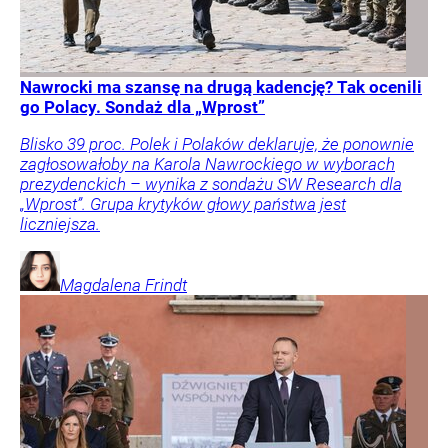
Nawrocki ma szansę na drugą kadencję? Tak ocenili
go Polacy. Sondaż dla „Wprost”
Blisko 39 proc. Polek i Polaków deklaruje, że ponownie
zagłosowałoby na Karola Nawrockiego w wyborach
prezydenckich – wynika z sondażu SW Research dla
„Wprost”. Grupa krytyków głowy państwa jest
liczniejsza.
Magdalena
Frindt