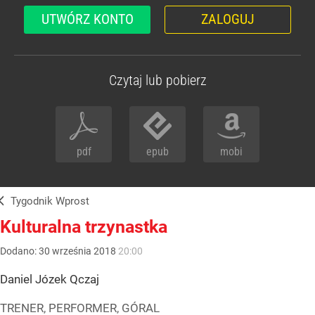
UTWÓRZ KONTO
ZALOGUJ
Czytaj lub pobierz
pdf
epub
mobi
Tygodnik Wprost
Kulturalna trzynastka
Dodano:
30
września
2018
20:00
Daniel Józek Qczaj
TRENER, PERFORMER, GÓRAL