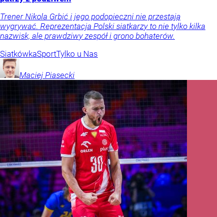
Trener Nikola Grbić i jego podopieczni nie przestają
wygrywać. Reprezentacja Polski siatkarzy to nie tylko kilka
nazwisk, ale prawdziwy zespół i grono bohaterów.
Siatkówka
Sport
Tylko u Nas
Maciej
Piasecki