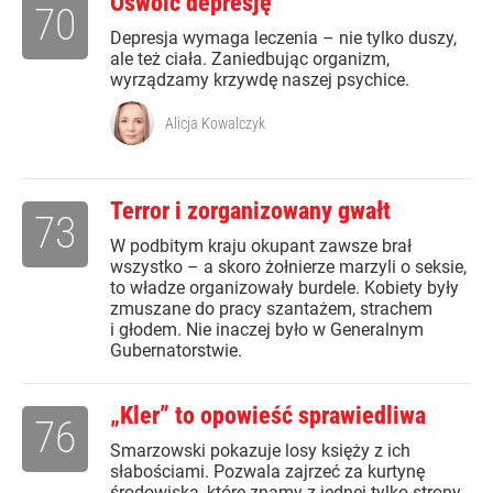
Oswoić depresję
70
Depresja wymaga leczenia – nie tylko duszy,
ale też ciała. Zaniedbując organizm,
wyrządzamy krzywdę naszej psychice.
Alicja Kowalczyk
Terror i zorganizowany gwałt
73
W podbitym kraju okupant zawsze brał
wszystko – a skoro żołnierze marzyli o seksie,
to władze organizowały burdele. Kobiety były
zmuszane do pracy szantażem, strachem
i głodem. Nie inaczej było w Generalnym
Gubernatorstwie.
„Kler” to opowieść sprawiedliwa
76
Smarzowski pokazuje losy księży z ich
słabościami. Pozwala zajrzeć za kurtynę
środowiska, które znamy z jednej tylko strony