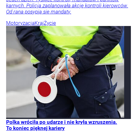
karnych. Policja zaplanowała akcję kontroli kierowców.
Od rana posypią się mandaty.
Motoryzacja
Kraj
Życie
Polka wróciła po udarze i nie kryła wzruszenia.
To koniec pięknej kariery