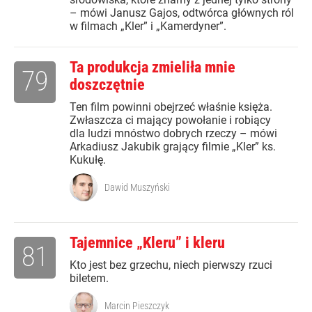
– mówi Janusz Gajos, odtwórca głównych ról
w filmach „Kler” i „Kamerdyner”.
Ta produkcja zmieliła mnie
79
doszczętnie
Ten film powinni obejrzeć właśnie księża.
Zwłaszcza ci mający powołanie i robiący
dla ludzi mnóstwo dobrych rzeczy – mówi
Arkadiusz Jakubik grający filmie „Kler” ks.
Kukułę.
Dawid Muszyński
Tajemnice „Kleru” i kleru
81
Kto jest bez grzechu, niech pierwszy rzuci
biletem.
Marcin Pieszczyk