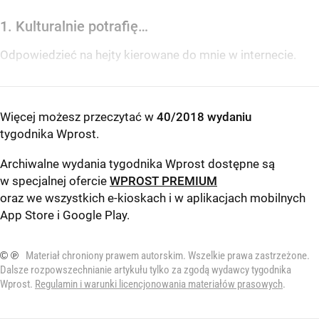
1. Kulturalnie potrafię…
Odpowiedzieć na hejty kierowane do mnie w internecie.
Więcej możesz przeczytać w
40/2018 wydaniu
tygodnika Wprost
.
Archiwalne wydania tygodnika Wprost dostępne są
w specjalnej ofercie
WPROST PREMIUM
oraz we wszystkich e-kioskach i w aplikacjach mobilnych
App Store
i
Google Play
.
© ℗
Materiał chroniony prawem autorskim. Wszelkie prawa zastrzeżone.
Dalsze rozpowszechnianie artykułu tylko za zgodą wydawcy tygodnika
Wprost.
Regulamin i warunki licencjonowania materiałów prasowych
.