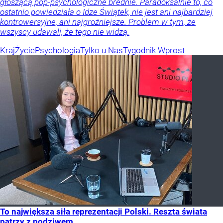
głoszącą pop-psychologiczne brednie. Paradoksalnie to, co
ostatnio powiedziała o Idze Świątek, nie jest ani najbardziej
kontrowersyjne, ani najgroźniejsze. Problem w tym, że
wszyscy udawali, że tego nie widzą.
Kraj
Życie
Psychologia
Tylko u Nas
Tygodnik Wprost
To największa siła reprezentacji Polski. Reszta świata
patrzy z podziwem