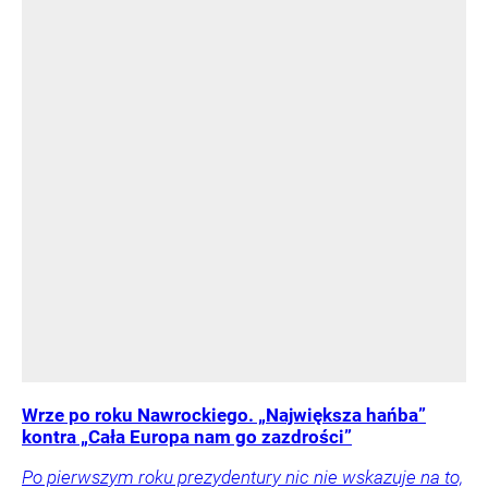
Wrze po roku Nawrockiego. „Największa hańba”
kontra „Cała Europa nam go zazdrości”
Po pierwszym roku prezydentury nic nie wskazuje na to,