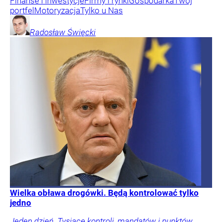
Finanse i inwestycje
Firmy i rynki
Gospodarka
Twój
portfel
Motoryzacja
Tylko u Nas
Radosław
Święcki
Wielka obława drogówki. Będą kontrolować tylko
jedno
Jeden dzień. Tysiące kontroli, mandatów i punktów