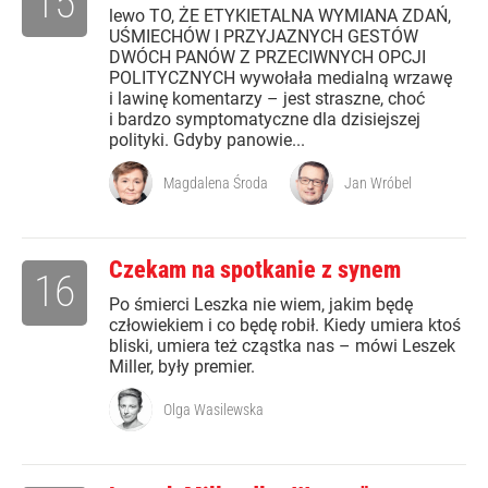
15
lewo TO, ŻE ETYKIETALNA WYMIANA ZDAŃ,
UŚMIECHÓW I PRZYJAZNYCH GESTÓW
DWÓCH PANÓW Z PRZECIWNYCH OPCJI
POLITYCZNYCH wywołała medialną wrzawę
i lawinę komentarzy – jest straszne, choć
i bardzo symptomatyczne dla dzisiejszej
polityki. Gdyby panowie...
Magdalena Środa
Jan Wróbel
Czekam na spotkanie z synem
16
Po śmierci Leszka nie wiem, jakim będę
człowiekiem i co będę robił. Kiedy umiera ktoś
bliski, umiera też cząstka nas – mówi Leszek
Miller, były premier.
Olga Wasilewska