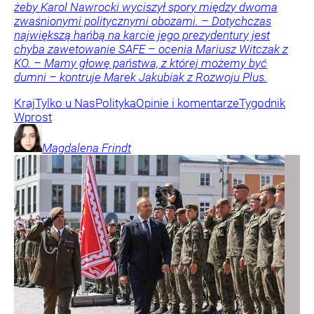
żeby Karol Nawrocki wyciszył spory między dwoma
zwaśnionymi politycznymi obozami. – Dotychczas
największą hańbą na karcie jego prezydentury jest
chyba zawetowanie SAFE – ocenia Mariusz Witczak z
KO. – Mamy głowę państwa, z której możemy być
dumni – kontruje Marek Jakubiak z Rozwoju Plus.
Kraj
Tylko u Nas
Polityka
Opinie i komentarze
Tygodnik
Wprost
Magdalena
Frindt