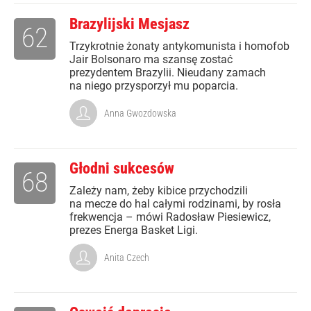
Brazylijski Mesjasz
62
Trzykrotnie żonaty antykomunista i homofob
Jair Bolsonaro ma szansę zostać
prezydentem Brazylii. Nieudany zamach
na niego przysporzył mu poparcia.
Anna Gwozdowska
Głodni sukcesów
68
Zależy nam, żeby kibice przychodzili
na mecze do hal całymi rodzinami, by rosła
frekwencja – mówi Radosław Piesiewicz,
prezes Energa Basket Ligi.
Anita Czech