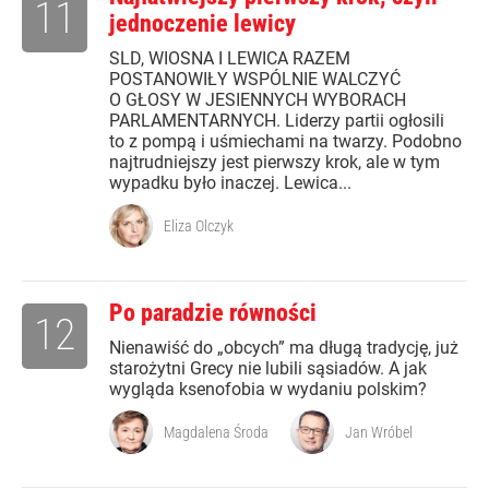
11
jednoczenie lewicy
SLD, WIOSNA I LEWICA RAZEM
POSTANOWIŁY WSPÓLNIE WALCZYĆ
O GŁOSY W JESIENNYCH WYBORACH
PARLAMENTARNYCH. Liderzy partii ogłosili
to z pompą i uśmiechami na twarzy. Podobno
najtrudniejszy jest pierwszy krok, ale w tym
wypadku było inaczej. Lewica...
Eliza Olczyk
Po paradzie równości
12
Nienawiść do „obcych” ma długą tradycję, już
starożytni Grecy nie lubili sąsiadów. A jak
wygląda ksenofobia w wydaniu polskim?
Magdalena Środa
Jan Wróbel