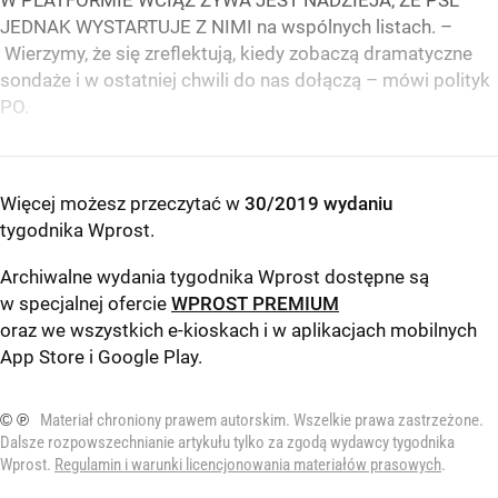
W PLATFORMIE WCIĄŻ ŻYWA JEST NADZIEJA, ŻE PSL
JEDNAK WYSTARTUJE Z NIMI na wspólnych listach. –
Wierzymy, że się zreflektują, kiedy zobaczą dramatyczne
sondaże i w ostatniej chwili do nas dołączą – mówi polityk
PO.
Więcej możesz przeczytać w
30/2019 wydaniu
tygodnika Wprost
.
Archiwalne wydania tygodnika Wprost dostępne są
w specjalnej ofercie
WPROST PREMIUM
oraz we wszystkich e-kioskach i w aplikacjach mobilnych
App Store
i
Google Play
.
© ℗
Materiał chroniony prawem autorskim. Wszelkie prawa zastrzeżone.
Dalsze rozpowszechnianie artykułu tylko za zgodą wydawcy tygodnika
Wprost.
Regulamin i warunki licencjonowania materiałów prasowych
.