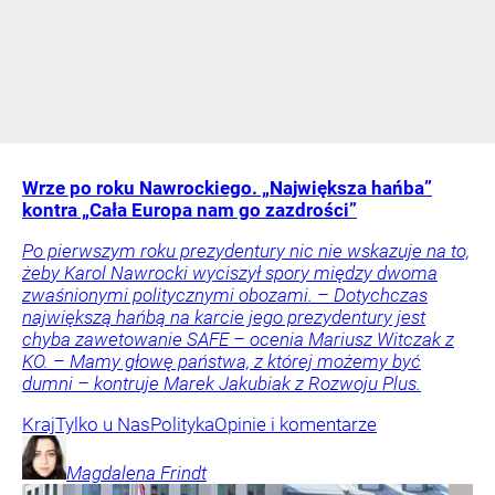
Wrze po roku Nawrockiego. „Największa hańba”
kontra „Cała Europa nam go zazdrości”
Po pierwszym roku prezydentury nic nie wskazuje na to,
żeby Karol Nawrocki wyciszył spory między dwoma
zwaśnionymi politycznymi obozami. – Dotychczas
największą hańbą na karcie jego prezydentury jest
chyba zawetowanie SAFE – ocenia Mariusz Witczak z
KO. – Mamy głowę państwa, z której możemy być
dumni – kontruje Marek Jakubiak z Rozwoju Plus.
Kraj
Tylko u Nas
Polityka
Opinie i komentarze
Magdalena
Frindt