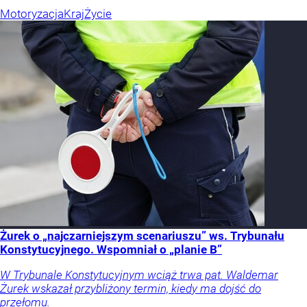
Motoryzacja
Kraj
Życie
Żurek o „najczarniejszym scenariuszu” ws. Trybunału
Konstytucyjnego. Wspomniał o „planie B”
W Trybunale Konstytucyjnym wciąż trwa pat. Waldemar
Żurek wskazał przybliżony termin, kiedy ma dojść do
przełomu.