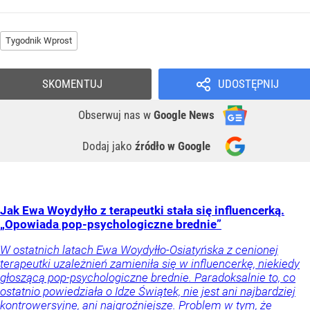
Tygodnik Wprost
SKOMENTUJ
UDOSTĘPNIJ
Obserwuj nas
w
Google News
Dodaj jako
źródło w Google
Jak Ewa Woydyłło z terapeutki stała się influencerką.
„Opowiada pop-psychologiczne brednie”
W ostatnich latach Ewa Woydyłło-Osiatyńska z cenionej
terapeutki uzależnień zamieniła się w influencerkę, niekiedy
głoszącą pop-psychologiczne brednie. Paradoksalnie to, co
ostatnio powiedziała o Idze Świątek, nie jest ani najbardziej
kontrowersyjne, ani najgroźniejsze. Problem w tym, że