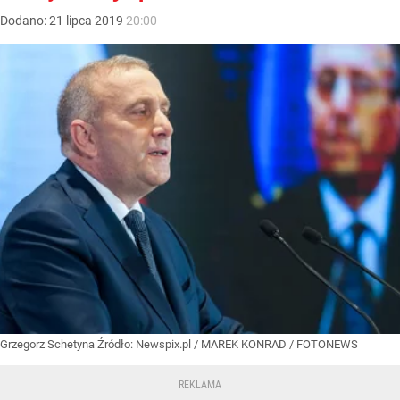
Dodano:
21
lipca
2019
20:00
Grzegorz Schetyna
Źródło:
Newspix.pl
/
MAREK KONRAD / FOTONEWS