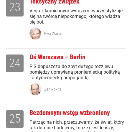
Toksyczny związek
23
Vega z kamiennym wyrazem twarzy stylizuje
się na twórcę niepokornego, którego władza
się boi.
Ewa Wanat
Oś Warszawa – Berlin
24
PiS dopuszcza do zbyt dużego rozziewu
pomiędzy uprawianą proniemiecką polityką
i antyniemiecką propagandą
Jan Rokita
Bezdomnym wstęp wzbroniony
25
Patrząc na nich, przeczuwamy, że świat, który
tak dumnie budujemy, może i jest lepszy,