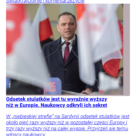
Świat
Kraj
Opinie i komentarze
Życie
Odsetek stulatków jest tu wyraźnie wyższy
niż w Europie. Naukowcy odkryli ich sekret
W „niebieskiej strefie” na Sardynii odsetek stulatków jest
około pięć razy wyższy niż w pozostałej części Europy i
trzy razy wyższy niż na całej wyspie. Przyjrzeli się temu
włoscy naukowcy.