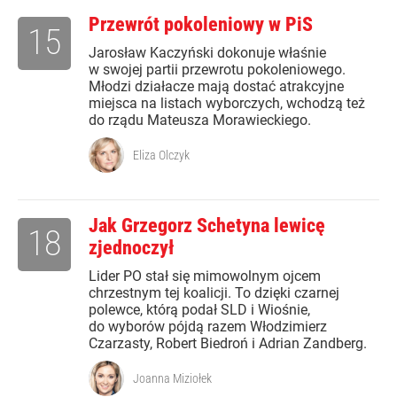
Przewrót pokoleniowy w PiS
15
Jarosław Kaczyński dokonuje właśnie
w swojej partii przewrotu pokoleniowego.
Młodzi działacze mają dostać atrakcyjne
miejsca na listach wyborczych, wchodzą też
do rządu Mateusza Morawieckiego.
Eliza Olczyk
Jak Grzegorz Schetyna lewicę
18
zjednoczył
Lider PO stał się mimowolnym ojcem
chrzestnym tej koalicji. To dzięki czarnej
polewce, którą podał SLD i Wiośnie,
do wyborów pójdą razem Włodzimierz
Czarzasty, Robert Biedroń i Adrian Zandberg.
Joanna Miziołek