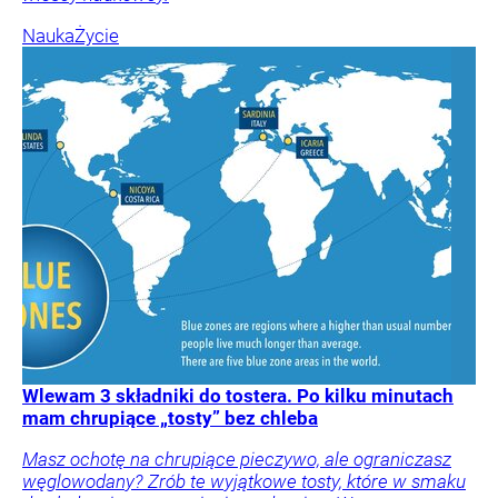
Nauka
Życie
Wlewam 3 składniki do tostera. Po kilku minutach
mam chrupiące „tosty” bez chleba
Masz ochotę na chrupiące pieczywo, ale ograniczasz
węglowodany? Zrób te wyjątkowe tosty, które w smaku