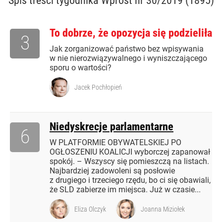
Spis treści
tygodnika Wprost nr 30/2019 (1895)
To dobrze, że opozycja się podzieliła
3
Jak zorganizować państwo bez wpisywania
w nie nierozwiązywalnego i wyniszczającego
sporu o wartości?
Jacek Pochłopień
Niedyskrecje parlamentarne
6
W PLATFORMIE OBYWATELSKIEJ PO
OGŁOSZENIU KOALICJI wyborczej zapanował
spokój. – Wszyscy się pomieszczą na listach.
Najbardziej zadowoleni są posłowie
z drugiego i trzeciego rzędu, bo ci się obawiali,
że SLD zabierze im miejsca. Już w czasie...
Eliza Olczyk
Joanna Miziołek