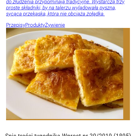
do złudzenia przypominają tradycyjne. Wystarczą trzy
proste składniki, by na talerzu wylądowała pyszna,
sycąca przekąska, która nie obciąża żołądka.
Przepisy
Produkty
Żywienie