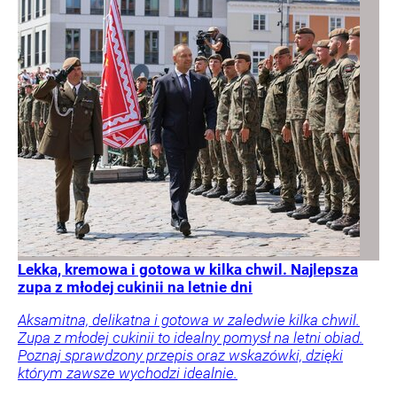
Lekka, kremowa i gotowa w kilka chwil. Najlepsza
zupa z młodej cukinii na letnie dni
Aksamitna, delikatna i gotowa w zaledwie kilka chwil.
Zupa z młodej cukinii to idealny pomysł na letni obiad.
Poznaj sprawdzony przepis oraz wskazówki, dzięki
którym zawsze wychodzi idealnie.