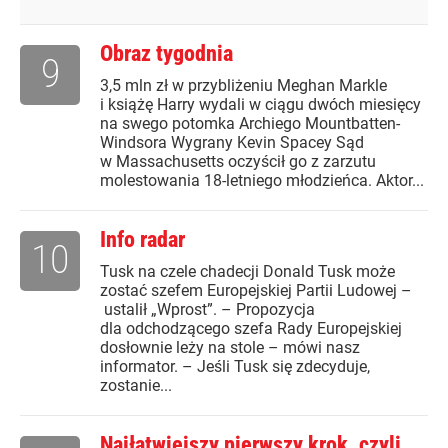
Obraz tygodnia
9
3,5 mln zł w przybliżeniu Meghan Markle
i książę Harry wydali w ciągu dwóch miesięcy
na swego potomka Archiego Mountbatten-
Windsora Wygrany Kevin Spacey Sąd
w Massachusetts oczyścił go z zarzutu
molestowania 18-letniego młodzieńca. Aktor...
Info radar
10
Tusk na czele chadecji Donald Tusk może
zostać szefem Europejskiej Partii Ludowej –
ustalił „Wprost”. – Propozycja
dla odchodzącego szefa Rady Europejskiej
dosłownie leży na stole – mówi nasz
informator. – Jeśli Tusk się zdecyduje,
zostanie...
Najłatwiejszy pierwszy krok, czyli