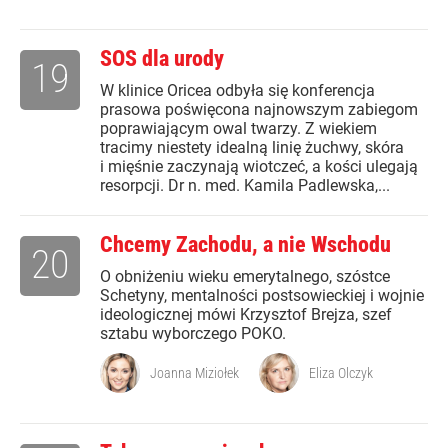
SOS dla urody
19
W klinice Oricea odbyła się konferencja
prasowa poświęcona najnowszym zabiegom
poprawiającym owal twarzy. Z wiekiem
tracimy niestety idealną linię żuchwy, skóra
i mięśnie zaczynają wiotczeć, a kości ulegają
resorpcji. Dr n. med. Kamila Padlewska,...
Chcemy Zachodu, a nie Wschodu
20
O obniżeniu wieku emerytalnego, szóstce
Schetyny, mentalności postsowieckiej i wojnie
ideologicznej mówi Krzysztof Brejza, szef
sztabu wyborczego POKO.
Joanna Miziołek
Eliza Olczyk