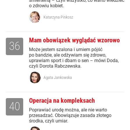
śmiertelną – czyli wszystko, co warto wiedzieć
o zdrowiu kobiet.
Katarzyna Pinkosz
Mam obowiązek wyglądać wzorowo
36
Może jestem szalona i umiem pójść
po bandzie, ale odżywiam się zdrowo,
uprawiam sport i dbam o sen – mówi Doda,
czyli Dorota Rabczewska.
Agata Jankowska
Operacja na kompleksach
40
Poprawiać urodę można, ale nie warto
przesadzać. Obowiązuje zasada złotego
środka, czyli umiar.