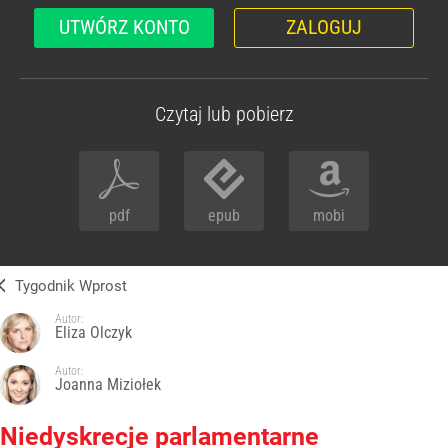
UTWÓRZ KONTO
ZALOGUJ
Czytaj lub pobierz
pdf
epub
mobi
Tygodnik Wprost
Autor:
Eliza Olczyk
Autor:
Joanna Miziołek
Niedyskrecje parlamentarne