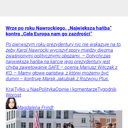
Wrze po roku Nawrockiego. „Największa hańba”
kontra „Cała Europa nam go zazdrości”
Po pierwszym roku prezydentury nic nie wskazuje na to,
żeby Karol Nawrocki wyciszył spory między dwoma
zwaśnionymi politycznymi obozami. – Dotychczas
największą hańbą na karcie jego prezydentury jest
chyba zawetowanie SAFE – ocenia Mariusz Witczak z
KO. – Mamy głowę państwa, z której możemy być
dumni – kontruje Marek Jakubiak z Rozwoju Plus.
Kraj
Tylko u Nas
Polityka
Opinie i komentarze
Tygodnik
Wprost
Magdalena
Frindt