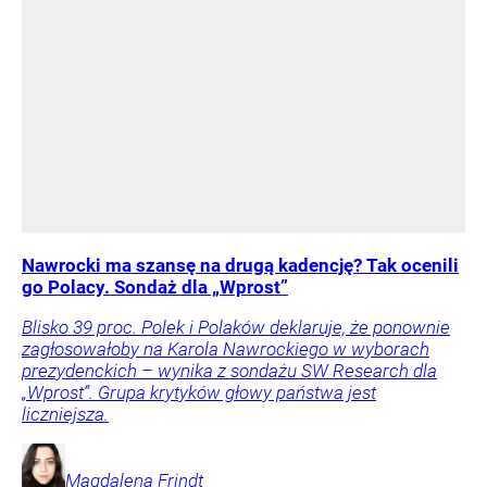
Nawrocki ma szansę na drugą kadencję? Tak ocenili
go Polacy. Sondaż dla „Wprost”
Blisko 39 proc. Polek i Polaków deklaruje, że ponownie
zagłosowałoby na Karola Nawrockiego w wyborach
prezydenckich – wynika z sondażu SW Research dla
„Wprost”. Grupa krytyków głowy państwa jest
liczniejsza.
Magdalena
Frindt