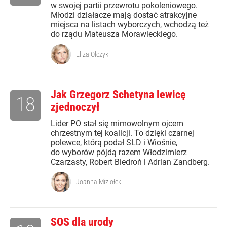
w swojej partii przewrotu pokoleniowego.
Młodzi działacze mają dostać atrakcyjne
miejsca na listach wyborczych, wchodzą też
do rządu Mateusza Morawieckiego.
Eliza Olczyk
Jak Grzegorz Schetyna lewicę
18
zjednoczył
Lider PO stał się mimowolnym ojcem
chrzestnym tej koalicji. To dzięki czarnej
polewce, którą podał SLD i Wiośnie,
do wyborów pójdą razem Włodzimierz
Czarzasty, Robert Biedroń i Adrian Zandberg.
Joanna Miziołek
SOS dla urody