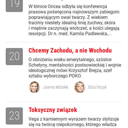
19
W klinice Oricea odbyła się konferencja
prasowa poświęcona najnowszym zabiegom
poprawiającym owal twarzy. Z wiekiem
tracimy niestety idealną linię żuchwy, skóra
i mięśnie zaczynają wiotczeć, a kości ulegają
resorpcji. Dr n. med. Kamila Padlewska,...
Chcemy Zachodu, a nie Wschodu
20
O obniżeniu wieku emerytalnego, szóstce
Schetyny, mentalności postsowieckiej i wojnie
ideologicznej mówi Krzysztof Brejza, szef
sztabu wyborczego POKO.
Joanna Miziołek
Eliza Olczyk
Toksyczny związek
23
Vega z kamiennym wyrazem twarzy stylizuje
się na twórcę niepokornego, którego władza