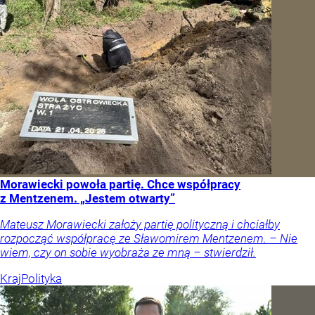
Morawiecki powoła partię. Chce współpracy
z Mentzenem. „Jestem otwarty”
Mateusz Morawiecki założy partię polityczną i chciałby
rozpocząć współpracę ze Sławomirem Mentzenem. – Nie
wiem, czy on sobie wyobraża ze mną – stwierdził.
Kraj
Polityka