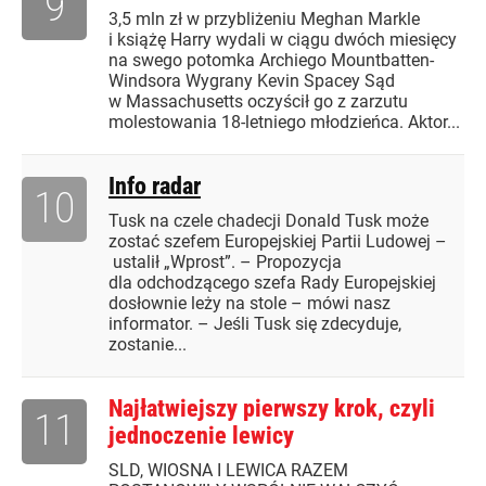
9
3,5 mln zł w przybliżeniu Meghan Markle
i książę Harry wydali w ciągu dwóch miesięcy
na swego potomka Archiego Mountbatten-
Windsora Wygrany Kevin Spacey Sąd
w Massachusetts oczyścił go z zarzutu
molestowania 18-letniego młodzieńca. Aktor...
Info radar
10
Tusk na czele chadecji Donald Tusk może
zostać szefem Europejskiej Partii Ludowej –
ustalił „Wprost”. – Propozycja
dla odchodzącego szefa Rady Europejskiej
dosłownie leży na stole – mówi nasz
informator. – Jeśli Tusk się zdecyduje,
zostanie...
Najłatwiejszy pierwszy krok, czyli
11
jednoczenie lewicy
SLD, WIOSNA I LEWICA RAZEM