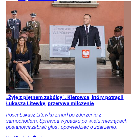
„Żyję z piętnem zabójcy”. Kierowca, który potrącił
Łukasza Litewkę, przerywa milczenie
Poseł Łukasz Litewka zmarł po zderzeniu z
samochodem. Sprawca wypadku po wielu miesiącach
postanowił zabrać głos i opowiedzieć o zdarzeniu.