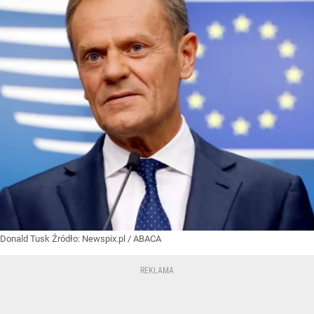
Donald Tusk
Źródło:
Newspix.pl
/
ABACA