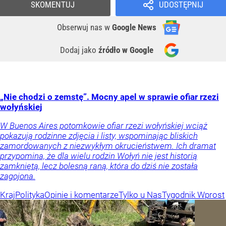
SKOMENTUJ
UDOSTĘPNIJ
Obserwuj nas
w
Google News
Dodaj jako
źródło w Google
„Nie chodzi o zemstę”. Mocny apel w sprawie ofiar rzezi
wołyńskiej
W Buenos Aires potomkowie ofiar rzezi wołyńskiej wciąż
pokazują rodzinne zdjęcia i listy, wspominając bliskich
zamordowanych z niezwykłym okrucieństwem. Ich dramat
przypomina, że dla wielu rodzin Wołyń nie jest historią
zamkniętą, lecz bolesną raną, która do dziś nie została
zagojona.
Kraj
Polityka
Opinie i komentarze
Tylko u Nas
Tygodnik Wprost