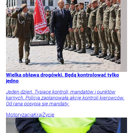
Wielka obława drogówki. Będą kontrolować tylko
jedno
Jeden dzień. Tysiące kontroli, mandatów i punktów
karnych. Policja zaplanowała akcję kontroli kierowców.
Od rana posypią się mandaty.
Motoryzacja
Kraj
Życie