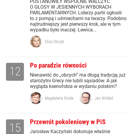
POSTANOWIŁY WSPÓLNIE WALCZYĆ
O GŁOSY W JESIENNYCH WYBORACH
PARLAMENTARNYCH. Liderzy partii ogłosili
to z pompą i uśmiechami na twarzy. Podobno
najtrudniejszy jest pierwszy krok, ale w tym
wypadku było inaczej. Lewica...
Eliza Olczyk
Po paradzie równości
12
Nienawiść do „obcych” ma długą tradycję, już
starożytni Grecy nie lubili sąsiadów. A jak
wygląda ksenofobia w wydaniu polskim?
Magdalena Środa
Jan Wróbel
Przewrót pokoleniowy w PiS
15
Jarosław Kaczyński dokonuje właśnie