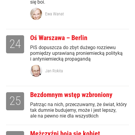
się boi.
Ewa Wanat
Oś Warszawa – Berlin
24
PiS dopuszcza do zbyt dużego rozziewu
pomiędzy uprawianą proniemiecką polityką
i antyniemiecką propagandą
Jan Rokita
Bezdomnym wstęp wzbroniony
25
Patrząc na nich, przeczuwamy, że świat, który
tak dumnie budujemy, może i jest lepszy,
ale na pewno nie dla wszystkich
Mężczyźni boją się kobiet