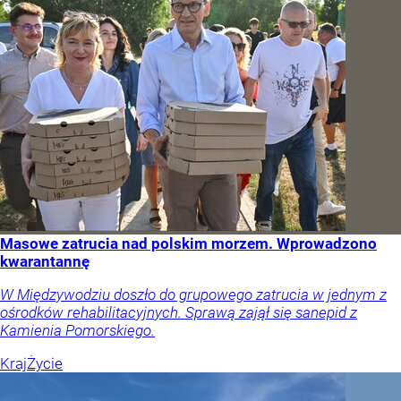
Masowe zatrucia nad polskim morzem. Wprowadzono
kwarantannę
W Międzywodziu doszło do grupowego zatrucia w jednym z
ośrodków rehabilitacyjnych. Sprawą zajął się sanepid z
Kamienia Pomorskiego.
Kraj
Życie