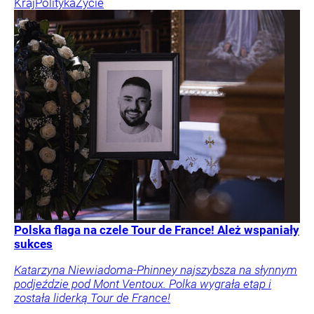
Kraj
Polityka
Życie
Polska flaga na czele Tour de France! Ależ wspaniały
sukces
Katarzyna Niewiadoma-Phinney najszybsza na słynnym
podjeździe pod Mont Ventoux. Polka wygrała etap i
została liderką Tour de France!