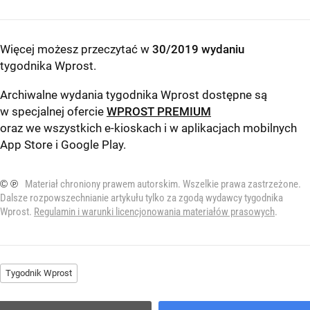
Więcej możesz przeczytać w
30/2019 wydaniu
tygodnika Wprost
.
Archiwalne wydania tygodnika Wprost dostępne są
w specjalnej ofercie
WPROST PREMIUM
oraz we wszystkich e-kioskach i w aplikacjach mobilnych
App Store
i
Google Play
.
© ℗
Materiał chroniony prawem autorskim. Wszelkie prawa zastrzeżone.
Dalsze rozpowszechnianie artykułu tylko za zgodą wydawcy tygodnika
Wprost.
Regulamin i warunki licencjonowania materiałów prasowych
.
Tygodnik Wprost