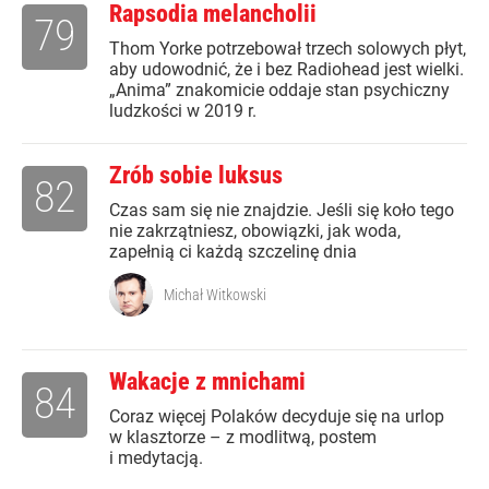
Rapsodia melancholii
79
Thom Yorke potrzebował trzech solowych płyt,
aby udowodnić, że i bez Radiohead jest wielki.
„Anima” znakomicie oddaje stan psychiczny
ludzkości w 2019 r.
Zrób sobie luksus
82
Czas sam się nie znajdzie. Jeśli się koło tego
nie zakrzątniesz, obowiązki, jak woda,
zapełnią ci każdą szczelinę dnia
Michał Witkowski
Wakacje z mnichami
84
Coraz więcej Polaków decyduje się na urlop
w klasztorze – z modlitwą, postem
i medytacją.