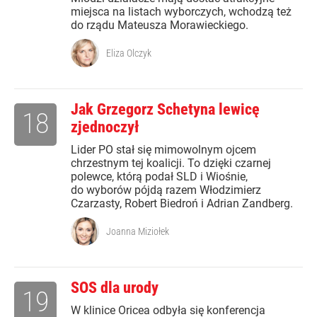
miejsca na listach wyborczych, wchodzą też
do rządu Mateusza Morawieckiego.
Eliza Olczyk
Jak Grzegorz Schetyna lewicę
18
zjednoczył
Lider PO stał się mimowolnym ojcem
chrzestnym tej koalicji. To dzięki czarnej
polewce, którą podał SLD i Wiośnie,
do wyborów pójdą razem Włodzimierz
Czarzasty, Robert Biedroń i Adrian Zandberg.
Joanna Miziołek
SOS dla urody
19
W klinice Oricea odbyła się konferencja