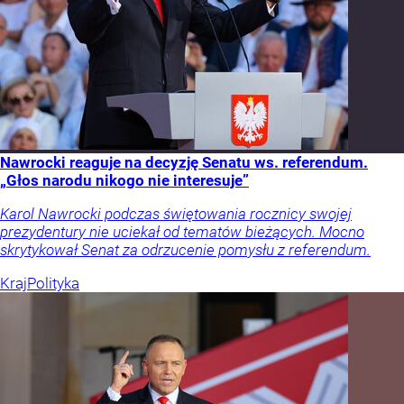
Nawrocki reaguje na decyzję Senatu ws. referendum.
„Głos narodu nikogo nie interesuje”
Karol Nawrocki podczas świętowania rocznicy swojej
prezydentury nie uciekał od tematów bieżących. Mocno
skrytykował Senat za odrzucenie pomysłu z referendum.
Kraj
Polityka