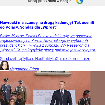
Dodaj jako
źródło w Google
Nawrocki ma szansę na drugą kadencję? Tak ocenili
go Polacy. Sondaż dla „Wprost”
Blisko 39 proc. Polek i Polaków deklaruje, że ponownie
zagłosowałoby na Karola Nawrockiego w wyborach
prezydenckich – wynika z sondażu SW Research dla
„Wprost”. Grupa krytyków głowy państwa jest liczniejsza.
Sondaże
Kraj
Tylko u Nas
Polityka
Opinie i komentarze
Magdalena
Frindt