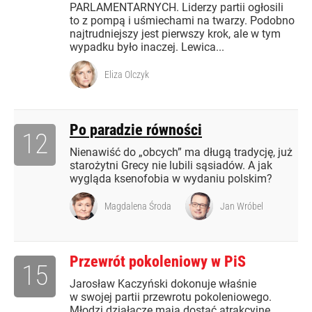
PARLAMENTARNYCH. Liderzy partii ogłosili
to z pompą i uśmiechami na twarzy. Podobno
najtrudniejszy jest pierwszy krok, ale w tym
wypadku było inaczej. Lewica...
Eliza Olczyk
Po paradzie równości
12
Nienawiść do „obcych” ma długą tradycję, już
starożytni Grecy nie lubili sąsiadów. A jak
wygląda ksenofobia w wydaniu polskim?
Magdalena Środa
Jan Wróbel
Przewrót pokoleniowy w PiS
15
Jarosław Kaczyński dokonuje właśnie
w swojej partii przewrotu pokoleniowego.
Młodzi działacze mają dostać atrakcyjne