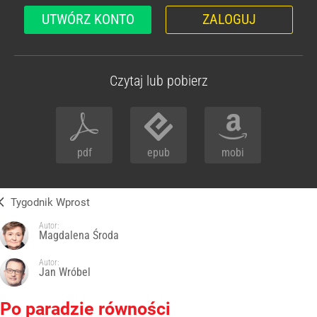
UTWÓRZ KONTO
ZALOGUJ
Czytaj lub pobierz
pdf
epub
mobi
Tygodnik Wprost
Autor:
Magdalena Środa
Autor:
Jan Wróbel
Po paradzie równości