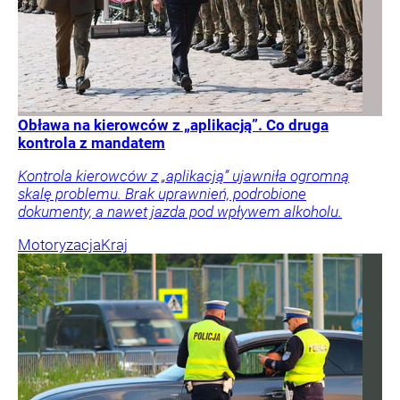
Obława na kierowców z „aplikacją”. Co druga
kontrola z mandatem
Kontrola kierowców z „aplikacją” ujawniła ogromną
skalę problemu. Brak uprawnień, podrobione
dokumenty, a nawet jazda pod wpływem alkoholu.
Motoryzacja
Kraj