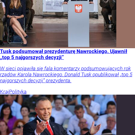
Tusk podsumował prezydenturę Nawrockiego. Ujawnił
„top 5 najgorszych decyzji”
W sieci pojawiła się fala komentarzy podsumowujących rok
rządów Karola Nawrockiego. Donald Tusk opublikował „top 5
najgorszych decyzji” prezydenta.
Kraj
Polityka