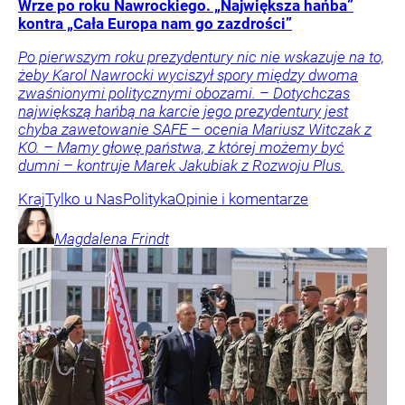
Wrze po roku Nawrockiego. „Największa hańba”
kontra „Cała Europa nam go zazdrości”
Po pierwszym roku prezydentury nic nie wskazuje na to,
żeby Karol Nawrocki wyciszył spory między dwoma
zwaśnionymi politycznymi obozami. – Dotychczas
największą hańbą na karcie jego prezydentury jest
chyba zawetowanie SAFE – ocenia Mariusz Witczak z
KO. – Mamy głowę państwa, z której możemy być
dumni – kontruje Marek Jakubiak z Rozwoju Plus.
Kraj
Tylko u Nas
Polityka
Opinie i komentarze
Magdalena
Frindt