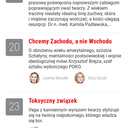
prasowa poświęcona najnowszym zabiegom
poprawiającym owal twarzy. Z wiekiem
tracimy niestety idealną linię żuchwy, skóra
i mięśnie zaczynają wiotczeć, a kości ulegają
resorpcji. Dr n. med. Kamila Padlewska,...
Chcemy Zachodu, a nie Wschodu
20
O obniżeniu wieku emerytalnego, szóstce
Schetyny, mentalności postsowieckiej i wojnie
ideologicznej mówi Krzysztof Brejza, szef
sztabu wyborczego POKO.
Joanna Miziołek
Eliza Olczyk
Toksyczny związek
23
Vega z kamiennym wyrazem twarzy stylizuje
się na twórcę niepokornego, którego władza
się boi.