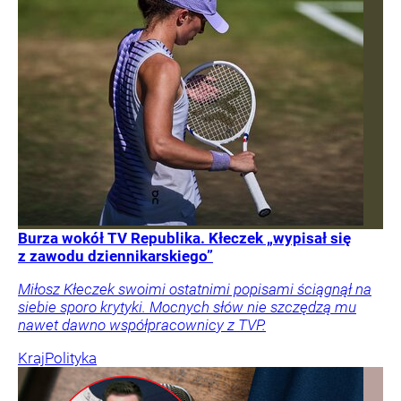
Burza wokół TV Republika. Kłeczek „wypisał się
z zawodu dziennikarskiego”
Miłosz Kłeczek swoimi ostatnimi popisami ściągnął na
siebie sporo krytyki. Mocnych słów nie szczędzą mu
nawet dawno współpracownicy z TVP.
Kraj
Polityka