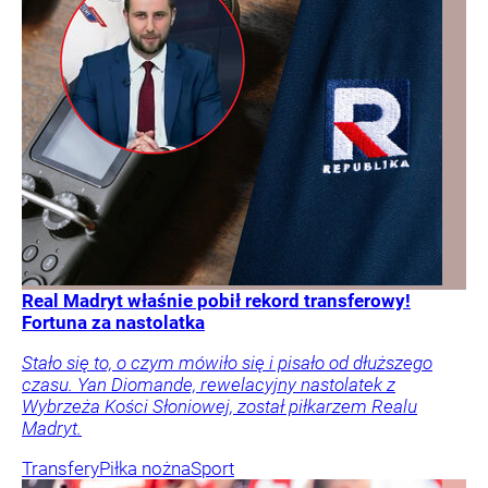
Real Madryt właśnie pobił rekord transferowy!
Fortuna za nastolatka
Stało się to, o czym mówiło się i pisało od dłuższego
czasu. Yan Diomande, rewelacyjny nastolatek z
Wybrzeża Kości Słoniowej, został piłkarzem Realu
Madryt.
Transfery
Piłka nożna
Sport