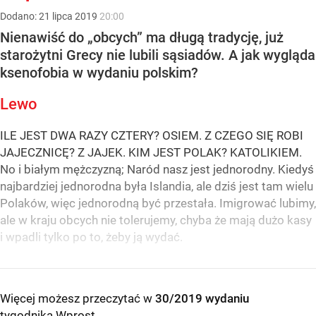
Dodano:
21
lipca
2019
20:00
Nienawiść do „obcych” ma długą tradycję, już
starożytni Grecy nie lubili sąsiadów. A jak wygląda
ksenofobia w wydaniu polskim?
Lewo
ILE JEST DWA RAZY CZTERY? OSIEM. Z CZEGO SIĘ ROBI
JAJECZNICĘ? Z JAJEK. KIM JEST POLAK? KATOLIKIEM.
No i białym mężczyzną; Naród nasz jest jednorodny. Kiedyś
najbardziej jednorodna była Islandia, ale dziś jest tam wielu
Polaków, więc jednorodną być przestała. Imigrować lubimy,
ale w kraju obcych nie tolerujemy, chyba że mają dużo kasy
i wpadli tylko po to, żeby ją wydać.
Więcej możesz przeczytać w
30/2019 wydaniu
tygodnika Wprost
.