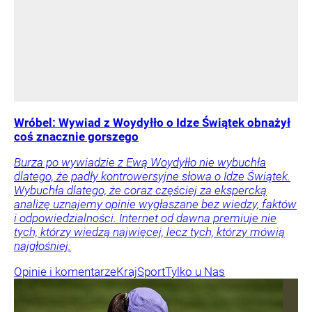
Wróbel: Wywiad z Woydyłło o Idze Świątek obnażył
coś znacznie gorszego
Burza po wywiadzie z Ewą Woydyłło nie wybuchła
dlatego, że padły kontrowersyjne słowa o Idze Świątek.
Wybuchła dlatego, że coraz częściej za ekspercką
analizę uznajemy opinie wygłaszane bez wiedzy, faktów
i odpowiedzialności. Internet od dawna premiuje nie
tych, którzy wiedzą najwięcej, lecz tych, którzy mówią
najgłośniej.
Opinie i komentarze
Kraj
Sport
Tylko u Nas