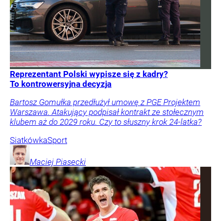
Reprezentant Polski wypisze się z kadry?
To kontrowersyjna decyzja
Bartosz Gomułka przedłużył umowę z PGE Projektem
Warszawa. Atakujący podpisał kontrakt ze stołecznym
klubem aż do 2029 roku. Czy to słuszny krok 24-latka?
Siatkówka
Sport
Maciej
Piasecki