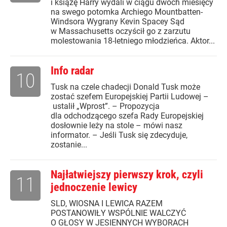
i książę Harry wydali w ciągu dwóch miesięcy
na swego potomka Archiego Mountbatten-
Windsora Wygrany Kevin Spacey Sąd
w Massachusetts oczyścił go z zarzutu
molestowania 18-letniego młodzieńca. Aktor...
Info radar
10
Tusk na czele chadecji Donald Tusk może
zostać szefem Europejskiej Partii Ludowej –
ustalił „Wprost”. – Propozycja
dla odchodzącego szefa Rady Europejskiej
dosłownie leży na stole – mówi nasz
informator. – Jeśli Tusk się zdecyduje,
zostanie...
Najłatwiejszy pierwszy krok, czyli
11
jednoczenie lewicy
SLD, WIOSNA I LEWICA RAZEM
POSTANOWIŁY WSPÓLNIE WALCZYĆ
O GŁOSY W JESIENNYCH WYBORACH