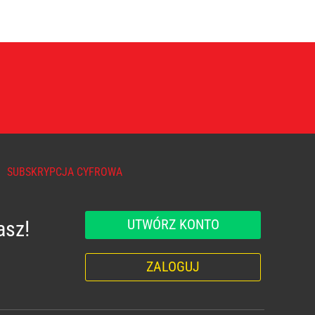
SUBSKRYPCJA CYFROWA
UTWÓRZ KONTO
asz!
ZALOGUJ