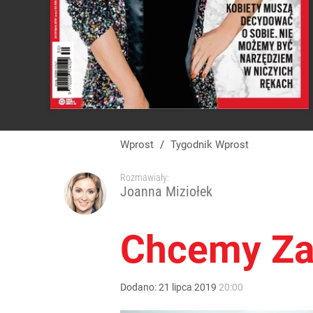
Wprost
/
Tygodnik Wprost
Rozmawiały:
Joanna Miziołek
Chcemy Za
Dodano:
21
lipca
2019
20:00