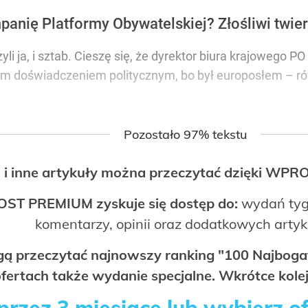
anię Platformy Obywatelskiej? Złośliwi twierd
li ja, i sztab. Cieszę się, że dyrektor biura krajowego P
żym doświadczeniem politycznym, bo był europosłem – 
Pozostało 97% tekstu
 i inne artykuły można przeczytać dzięki WP
OST PREMIUM zyskuje się dostęp do:
wydań tyg
komentarzy, opinii oraz dodatkowych arty
ogą przeczytać najnowszy ranking "100 Najbo
fertach także wydanie specjalne. Wkrótce kolej
rzez 3 miesiące lub wybierz o