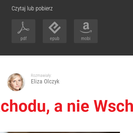
Czytaj lub pobierz
pdf
epub
mobi
Rozmawiały:
Eliza Olczyk
chodu, a nie Wsc