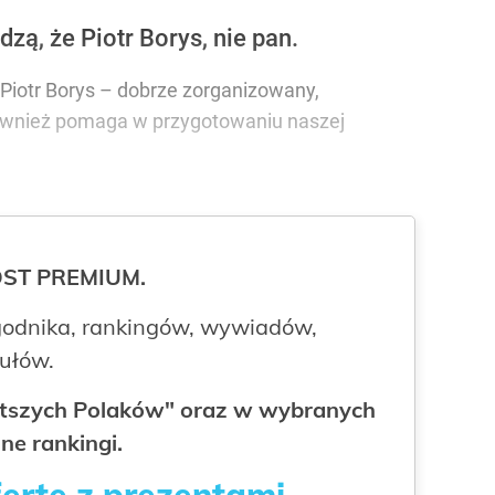
zą, że Piotr Borys, nie pan.
O Piotr Borys – dobrze zorganizowany,
również pomaga w przygotowaniu naszej
ROST PREMIUM.
odnika, rankingów, wywiadów,
kułów.
gatszych Polaków" oraz w wybranych
ne rankingi.
fertę z prezentami