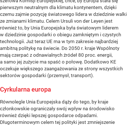
szefowa Komisji Europejskiej, chce, by Europa stała się
pierwszym neutralnym dla klimatu kontynentem, dzięki
czemu zajmie pozycję światowego lidera w dziedzinie walki
ze zmianami klimatu. Celem Ursuli von der Leyen jest
również to, by Unia Europejska była światowym liderem
w dziedzinie gospodarki o obiegu zamkniętym i czystych
technologii. Już teraz UE ma w tym zakresie najbardziej
ambitną politykę na świecie. Do 2050 r. kraje Wspólnoty
mają czerpać z odnawialnych źródeł 80 proc. energii,
a samo jej zużycie ma spaść o połowę. Dodatkowo KE
oczekuje większego zaangażowania ze strony wszystkich
sektorów gospodarki (przemysł, transport).
Cyrkularna europa
Równolegle Unia Europejska dąży do tego, by kraje
członkowskie ograniczały swój wpływ na środowisko
również dzięki lepszej gospodarce odpadami.
Długoterminowym celem tej polityki jest zmniejszenie