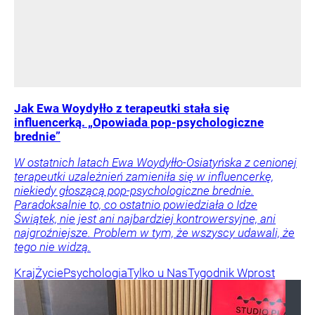
Jak Ewa Woydyłło z terapeutki stała się
influencerką. „Opowiada pop-psychologiczne
brednie”
W ostatnich latach Ewa Woydyłło-Osiatyńska z cenionej
terapeutki uzależnień zamieniła się w influencerkę,
niekiedy głoszącą pop-psychologiczne brednie.
Paradoksalnie to, co ostatnio powiedziała o Idze
Świątek, nie jest ani najbardziej kontrowersyjne, ani
najgroźniejsze. Problem w tym, że wszyscy udawali, że
tego nie widzą.
Kraj
Życie
Psychologia
Tylko u Nas
Tygodnik Wprost