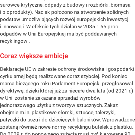
surowce krytyczne, odpady z budowy i rozbiórki, biomasa
i bioprodukty). Nacisk położono na stworzenie solidnych
podstaw umożliwiających rozwój europejskich inwestycji
i innowacji. W efekcie tych działań w 2035 r. 65 proc.
odpadów w Unii Europejskiej ma być poddawanych
recyklingowi.
Coraz większe ambicje
Deklaracje UE w zakresie ochrony środowiska i gospodarki
cyrkularnej będą realizowane coraz szybciej. Pod koniec
marca bieżącego roku Parlament Europejski przegłosował
dyrektywę, dzięki której już za niecałe dwa lata (od 2021 r.)
w Unii zostanie zakazana sprzedaż wyrobów
jednorazowego użytku z tworzyw sztucznych. Zakaz
obejmie m.in. plastikowe słomki, sztućce, talerzyki,
patyczki do uszu i do dziecięcych baloników. Wprowadzone
zostaną również nowe normy recyklingu butelek z plastiku.
Do 2029 r. do ponownego zużycia musi być kierowane 90