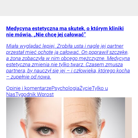
Medycyna estetyczna ma skutek, o którym kliniki
nie mówią. „Nie chcę jej całować”
Miała wyglądać lepiej. Zrobiła usta i nagle jej partner
przestał mieć ochotę ją całować. On poprawił szczękę,
a żona zobaczyła w nim obcego mężczyznę. Medycyna
estetyczna zmienia nie tylko twarz. Czasem zmusza
partnera, by nauczył się jej – i człowieka, którego kocha
– zupełnie od nowa.
Opinie i komentarze
Psychologia
Życie
Tylko u
Nas
Tygodnik Wprost