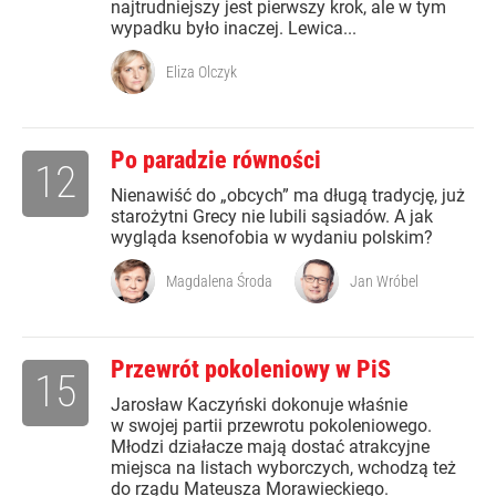
najtrudniejszy jest pierwszy krok, ale w tym
wypadku było inaczej. Lewica...
Eliza Olczyk
Po paradzie równości
12
Nienawiść do „obcych” ma długą tradycję, już
starożytni Grecy nie lubili sąsiadów. A jak
wygląda ksenofobia w wydaniu polskim?
Magdalena Środa
Jan Wróbel
Przewrót pokoleniowy w PiS
15
Jarosław Kaczyński dokonuje właśnie
w swojej partii przewrotu pokoleniowego.
Młodzi działacze mają dostać atrakcyjne
miejsca na listach wyborczych, wchodzą też
do rządu Mateusza Morawieckiego.