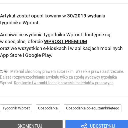
Artykuł został opublikowany w
30/2019 wydaniu
tygodnika Wprost
.
Archiwalne wydania tygodnika Wprost dostępne są
w specjalnej ofercie
WPROST PREMIUM
oraz we wszystkich e-kioskach i w aplikacjach mobilnych
App Store
i
Google Play
.
© ℗
Materiał chroniony prawem autorskim. Wszelkie prawa zastrzeżone.
Dalsze rozpowszechnianie artykułu tylko za zgodą wydawcy tygodnika
Wprost.
Regulamin i warunki licencjonowania materiałów prasowych
.
Tygodnik Wprost
Gospodarka
Gospodarka obiegu zamkniętego
SKOMENTUJ
UDOSTĘPNIJ