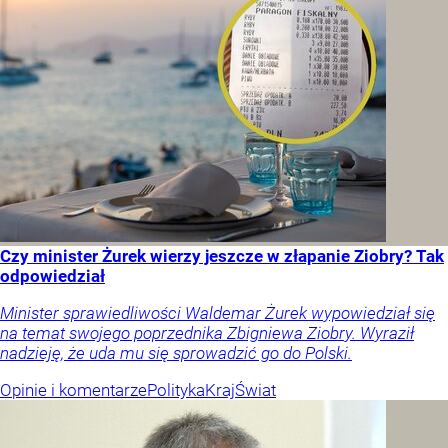
Czy minister Żurek wierzy jeszcze w złapanie Ziobry? Tak
odpowiedział
Minister sprawiedliwości Waldemar Żurek wypowiedział się
na temat swojego poprzednika Zbigniewa Ziobry. Wyraził
nadzieję, że uda mu się sprowadzić go do Polski.
Opinie i komentarze
Polityka
Kraj
Świat