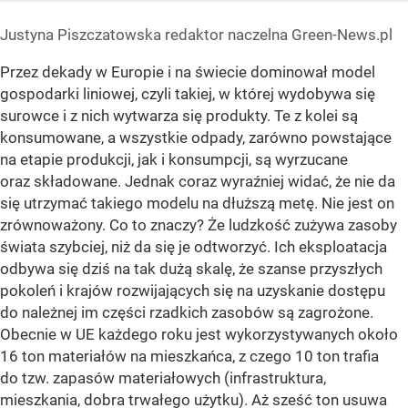
Justyna Piszczatowska redaktor naczelna Green-News.pl
Przez dekady w Europie i na świecie dominował model
gospodarki liniowej, czyli takiej, w której wydobywa się
surowce i z nich wytwarza się produkty. Te z kolei są
konsumowane, a wszystkie odpady, zarówno powstające
na etapie produkcji, jak i konsumpcji, są wyrzucane
oraz składowane. Jednak coraz wyraźniej widać, że nie da
się utrzymać takiego modelu na dłuższą metę. Nie jest on
zrównoważony. Co to znaczy? Że ludzkość zużywa zasoby
świata szybciej, niż da się je odtworzyć. Ich eksploatacja
odbywa się dziś na tak dużą skalę, że szanse przyszłych
pokoleń i krajów rozwijających się na uzyskanie dostępu
do należnej im części rzadkich zasobów są zagrożone.
Obecnie w UE każdego roku jest wykorzystywanych około
16 ton materiałów na mieszkańca, z czego 10 ton trafia
do tzw. zapasów materiałowych (infrastruktura,
mieszkania, dobra trwałego użytku). Aż sześć ton usuwa