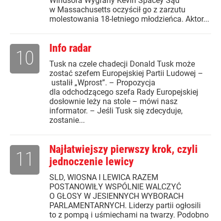
Windsora Wygrany Kevin Spacey Sąd
w Massachusetts oczyścił go z zarzutu
molestowania 18-letniego młodzieńca. Aktor...
Info radar
10
Tusk na czele chadecji Donald Tusk może
zostać szefem Europejskiej Partii Ludowej –
ustalił „Wprost”. – Propozycja
dla odchodzącego szefa Rady Europejskiej
dosłownie leży na stole – mówi nasz
informator. – Jeśli Tusk się zdecyduje,
zostanie...
Najłatwiejszy pierwszy krok, czyli
11
jednoczenie lewicy
SLD, WIOSNA I LEWICA RAZEM
POSTANOWIŁY WSPÓLNIE WALCZYĆ
O GŁOSY W JESIENNYCH WYBORACH
PARLAMENTARNYCH. Liderzy partii ogłosili
to z pompą i uśmiechami na twarzy. Podobno