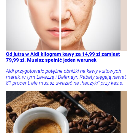
Od jutra w Aldi kilogram kawy za 14,99 zł zamiast
79,99 zł. Musisz spełnić jeden warunek
Aldi przygotowało potężne obniżki na kawy kultowych
marek, w tym Lavazzę i Dallmayr. Rabaty sięgają nawet
81 procent, ale musisz uważać na „haczyki” przy kasie.