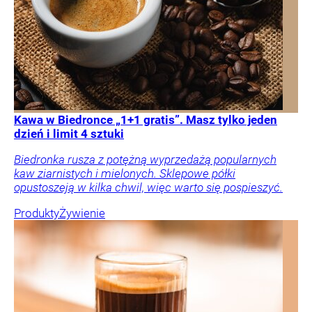
Kawa w Biedronce „1+1 gratis”. Masz tylko jeden
dzień i limit 4 sztuki
Biedronka rusza z potężną wyprzedażą popularnych
kaw ziarnistych i mielonych. Sklepowe półki
opustoszeją w kilka chwil, więc warto się pospieszyć.
Produkty
Żywienie