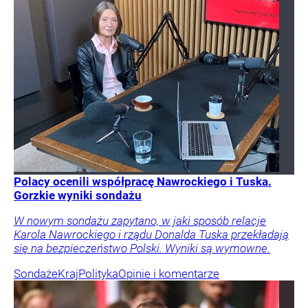
Polacy ocenili współpracę Nawrockiego i Tuska.
Gorzkie wyniki sondażu
W nowym sondażu zapytano, w jaki sposób relacje
Karola Nawrockiego i rządu Donalda Tuska przekładają
się na bezpieczeństwo Polski. Wyniki są wymowne.
Sondaże
Kraj
Polityka
Opinie i komentarze