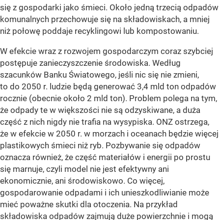
się z gospodarki jako śmieci. Około jedną trzecią odpadów
komunalnych przechowuje się na składowiskach, a mniej
niż połowę poddaje recyklingowi lub kompostowaniu.
W efekcie wraz z rozwojem gospodarczym coraz szybciej
postępuje zanieczyszczenie środowiska. Według
szacunków Banku Światowego, jeśli nic się nie zmieni,
to do 2050 r. ludzie będą generować 3,4 mld ton odpadów
rocznie (obecnie około 2 mld ton). Problem polega na tym,
że odpady te w większości nie są odzyskiwane, a duża
część z nich nigdy nie trafia na wysypiska. ONZ ostrzega,
że w efekcie w 2050 r. w morzach i oceanach będzie więcej
plastikowych śmieci niż ryb. Pozbywanie się odpadów
oznacza również, że część materiałów i energii po prostu
się marnuje, czyli model nie jest efektywny ani
ekonomicznie, ani środowiskowo. Co więcej,
gospodarowanie odpadami i ich unieszkodliwianie może
mieć poważne skutki dla otoczenia. Na przykład
składowiska odpadów zajmują duże powierzchnie i mogą