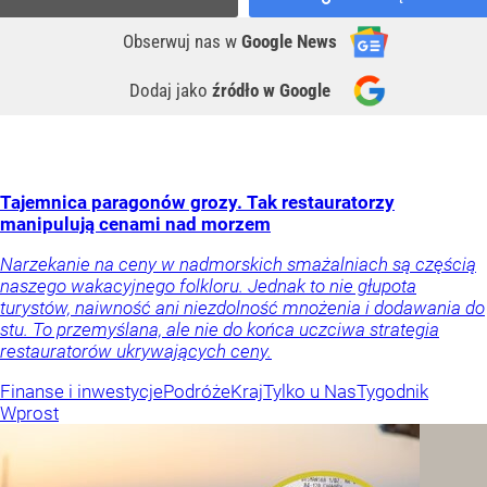
Obserwuj nas
w
Google News
Dodaj jako
źródło w Google
Tajemnica paragonów grozy. Tak restauratorzy
manipulują cenami nad morzem
Narzekanie na ceny w nadmorskich smażalniach są częścią
naszego wakacyjnego folkloru. Jednak to nie głupota
turystów, naiwność ani niezdolność mnożenia i dodawania do
stu. To przemyślana, ale nie do końca uczciwa strategia
restauratorów ukrywających ceny.
Finanse i inwestycje
Podróże
Kraj
Tylko u Nas
Tygodnik
Wprost