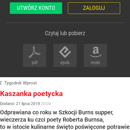
UTWÓRZ KONTO
ZALOGUJ
Czytaj lub pobierz
pdf
epub
mobi
Tygodnik Wprost
Kaszanka poetycka
Dodano:
21
lipca
2019
20:00
Odprawiana co roku w Szkocji Burns supper,
wieczerza ku czci poety Roberta Burnsa,
to w istocie kulinarne święto poświęcone potrawie