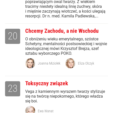
poprawiającym owal twarzy. Z wiekiem
tracimy niestety idealną linię żuchwy, skóra
i mięśnie zaczynają wiotczeć, a kości ulegają
resorpcji. Dr n. med. Kamila Padlewska,...
Chcemy Zachodu, a nie Wschodu
20
O obniżeniu wieku emerytalnego, szóstce
Schetyny, mentalności postsowieckiej i wojnie
ideologicznej mówi Krzysztof Brejza, szef
sztabu wyborczego POKO.
Joanna Miziołek
Eliza Olczyk
Toksyczny związek
23
Vega z kamiennym wyrazem twarzy stylizuje
się na twórcę niepokornego, którego władza
się boi.
Ewa Wanat