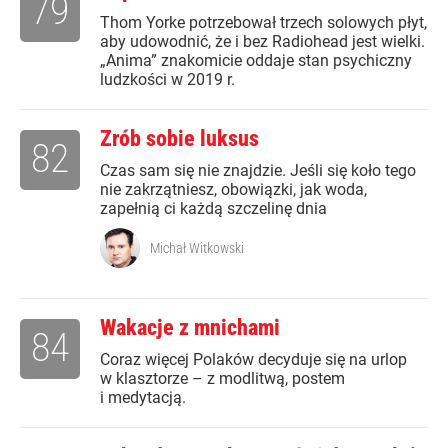
79
Thom Yorke potrzebował trzech solowych płyt,
aby udowodnić, że i bez Radiohead jest wielki.
„Anima” znakomicie oddaje stan psychiczny
ludzkości w 2019 r.
Zrób sobie luksus
82
Czas sam się nie znajdzie. Jeśli się koło tego
nie zakrzątniesz, obowiązki, jak woda,
zapełnią ci każdą szczelinę dnia
Michał Witkowski
Wakacje z mnichami
84
Coraz więcej Polaków decyduje się na urlop
w klasztorze – z modlitwą, postem
i medytacją.