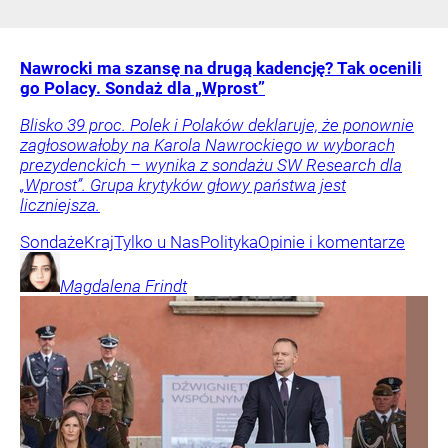
Nawrocki ma szansę na drugą kadencję? Tak ocenili
go Polacy. Sondaż dla „Wprost”
Blisko 39 proc. Polek i Polaków deklaruje, że ponownie
zagłosowałoby na Karola Nawrockiego w wyborach
prezydenckich – wynika z sondażu SW Research dla
„Wprost”. Grupa krytyków głowy państwa jest
liczniejsza.
Sondaże
Kraj
Tylko u Nas
Polityka
Opinie i komentarze
Magdalena
Frindt