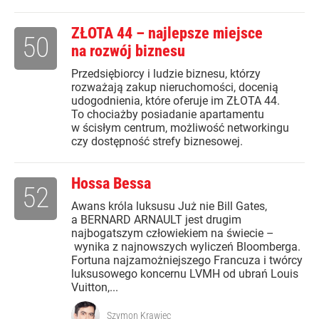
ZŁOTA 44 – najlepsze miejsce
50
na rozwój biznesu
Przedsiębiorcy i ludzie biznesu, którzy
rozważają zakup nieruchomości, docenią
udogodnienia, które oferuje im ZŁOTA 44.
To chociażby posiadanie apartamentu
w ścisłym centrum, możliwość networkingu
czy dostępność strefy biznesowej.
Hossa Bessa
52
Awans króla luksusu Już nie Bill Gates,
a BERNARD ARNAULT jest drugim
najbogatszym człowiekiem na świecie –
wynika z najnowszych wyliczeń Bloomberga.
Fortuna najzamożniejszego Francuza i twórcy
luksusowego koncernu LVMH od ubrań Louis
Vuitton,...
Szymon Krawiec