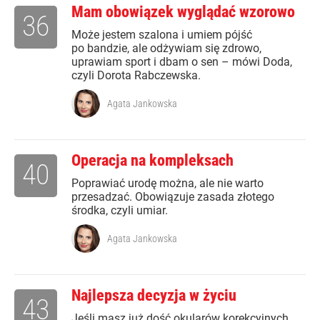
Mam obowiązek wyglądać wzorowo
36
Może jestem szalona i umiem pójść
po bandzie, ale odżywiam się zdrowo,
uprawiam sport i dbam o sen – mówi Doda,
czyli Dorota Rabczewska.
Agata Jankowska
Operacja na kompleksach
40
Poprawiać urodę można, ale nie warto
przesadzać. Obowiązuje zasada złotego
środka, czyli umiar.
Agata Jankowska
Najlepsza decyzja w życiu
43
Jeśli masz już dość okularów korekcyjnych