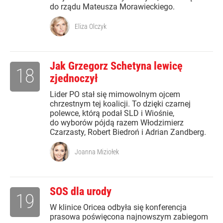
do rządu Mateusza Morawieckiego.
Eliza Olczyk
Jak Grzegorz Schetyna lewicę
18
zjednoczył
Lider PO stał się mimowolnym ojcem
chrzestnym tej koalicji. To dzięki czarnej
polewce, którą podał SLD i Wiośnie,
do wyborów pójdą razem Włodzimierz
Czarzasty, Robert Biedroń i Adrian Zandberg.
Joanna Miziołek
SOS dla urody
19
W klinice Oricea odbyła się konferencja
prasowa poświęcona najnowszym zabiegom