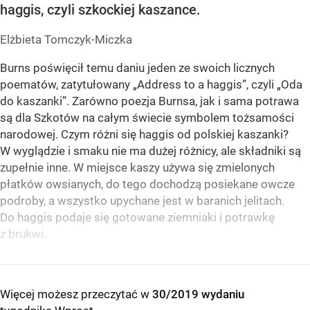
haggis, czyli szkockiej kaszance.
Elżbieta Tomczyk-Miczka
Burns poświęcił temu daniu jeden ze swoich licznych
poematów, zatytułowany „Address to a haggis”, czyli „Oda
do kaszanki”. Zarówno poezja Burnsa, jak i sama potrawa
są dla Szkotów na całym świecie symbolem tożsamości
narodowej. Czym różni się haggis od polskiej kaszanki?
W wyglądzie i smaku nie ma dużej różnicy, ale składniki są
zupełnie inne. W miejsce kaszy używa się zmielonych
płatków owsianych, do tego dochodzą posiekane owcze
podroby, a wszystko upychane jest w baranich jelitach.
Do haggis podaje się gotowane ziemniaki i potrawkę
z brukwi.
Więcej możesz przeczytać w
30/2019 wydaniu