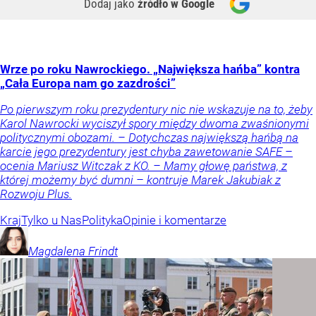
Dodaj jako
źródło w Google
Wrze po roku Nawrockiego. „Największa hańba” kontra
„Cała Europa nam go zazdrości”
Po pierwszym roku prezydentury nic nie wskazuje na to, żeby
Karol Nawrocki wyciszył spory między dwoma zwaśnionymi
politycznymi obozami. – Dotychczas największą hańbą na
karcie jego prezydentury jest chyba zawetowanie SAFE –
ocenia Mariusz Witczak z KO. – Mamy głowę państwa, z
której możemy być dumni – kontruje Marek Jakubiak z
Rozwoju Plus.
Kraj
Tylko u Nas
Polityka
Opinie i komentarze
Magdalena
Frindt