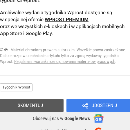
tygodnika Wprost
.
Archiwalne wydania tygodnika Wprost dostępne są
w specjalnej ofercie
WPROST PREMIUM
oraz we wszystkich e-kioskach i w aplikacjach mobilnych
App Store
i
Google Play
.
© ℗
Materiał chroniony prawem autorskim. Wszelkie prawa zastrzeżone.
Dalsze rozpowszechnianie artykułu tylko za zgodą wydawcy tygodnika
Wprost.
Regulamin i warunki licencjonowania materiałów prasowych
.
Tygodnik Wprost
SKOMENTUJ
UDOSTĘPNIJ
Obserwuj nas
w
Google News