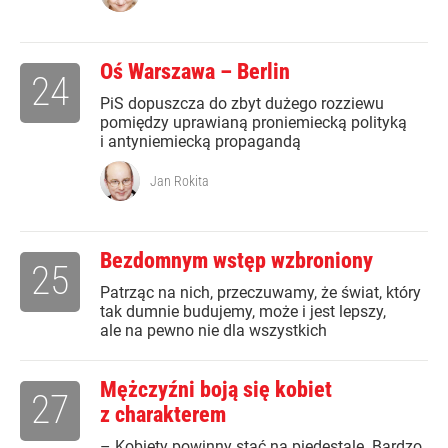
Oś Warszawa – Berlin
24
PiS dopuszcza do zbyt dużego rozziewu
pomiędzy uprawianą proniemiecką polityką
i antyniemiecką propagandą
Jan Rokita
Bezdomnym wstęp wzbroniony
25
Patrząc na nich, przeczuwamy, że świat, który
tak dumnie budujemy, może i jest lepszy,
ale na pewno nie dla wszystkich
Mężczyźni boją się kobiet
27
z charakterem
– Kobiety powinny stać na piedestale. Bardzo