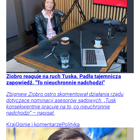
Ziobro reaguje na ruch Tuska. Padła tajemnicza
zapowiedź. "To nieuchronnie nadchodzi"
Zbigniew Ziobro ostro skomentował działania rządu
dotyczące nominacji asesorów sądowych. „Tusk
konsekwentnie pracuje na to, co nieuchronnie
nadchodzi” – napisał.
Kraj
Opinie i komentarze
Polityka