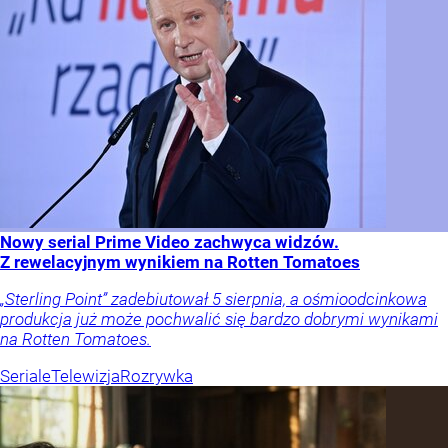
Nowy serial Prime Video zachwyca widzów.
Z rewelacyjnym wynikiem na Rotten Tomatoes
„Sterling Point” zadebiutował 5 sierpnia, a ośmioodcinkowa
produkcja już może pochwalić się bardzo dobrymi wynikami
na Rotten Tomatoes.
Seriale
Telewizja
Rozrywka