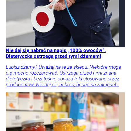
Nie daj się nabrać na napis „100% owoców”.
Dietetyczka ostrzega przed tymi dżemami
Lubisz dżemy? Uważaj na te ze sklepu. Niektóre mogą
cię mocno rozczarować. Ostrzega przed nimi znana
dietetyczka i bezlitośnie obnaża triki stosowane przez
producentów. Nie daj się nabrać, będąc na zakupach.