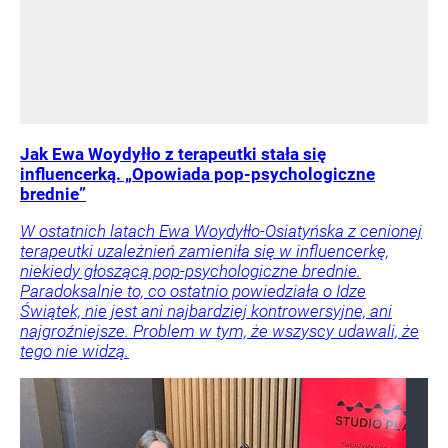
Jak Ewa Woydyłło z terapeutki stała się
influencerką. „Opowiada pop-psychologiczne
brednie”
W ostatnich latach Ewa Woydyłło-Osiatyńska z cenionej
terapeutki uzależnień zamieniła się w influencerkę,
niekiedy głoszącą pop-psychologiczne brednie.
Paradoksalnie to, co ostatnio powiedziała o Idze
Świątek, nie jest ani najbardziej kontrowersyjne, ani
najgroźniejsze. Problem w tym, że wszyscy udawali, że
tego nie widzą.