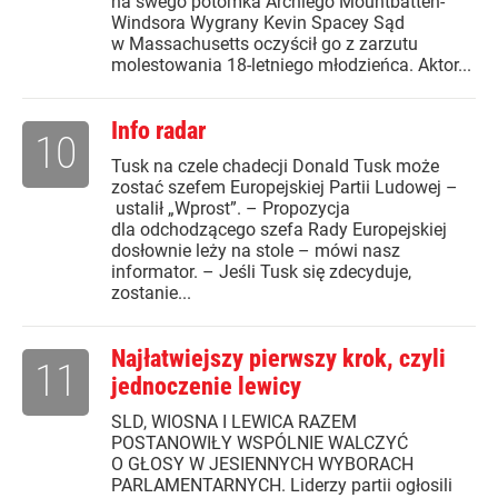
na swego potomka Archiego Mountbatten-
Windsora Wygrany Kevin Spacey Sąd
w Massachusetts oczyścił go z zarzutu
molestowania 18-letniego młodzieńca. Aktor...
Info radar
10
Tusk na czele chadecji Donald Tusk może
zostać szefem Europejskiej Partii Ludowej –
ustalił „Wprost”. – Propozycja
dla odchodzącego szefa Rady Europejskiej
dosłownie leży na stole – mówi nasz
informator. – Jeśli Tusk się zdecyduje,
zostanie...
Najłatwiejszy pierwszy krok, czyli
11
jednoczenie lewicy
SLD, WIOSNA I LEWICA RAZEM
POSTANOWIŁY WSPÓLNIE WALCZYĆ
O GŁOSY W JESIENNYCH WYBORACH
PARLAMENTARNYCH. Liderzy partii ogłosili