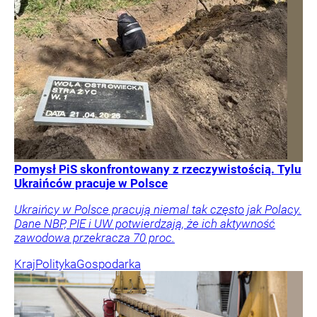
Pomysł PiS skonfrontowany z rzeczywistością. Tylu
Ukraińców pracuje w Polsce
Ukraińcy w Polsce pracują niemal tak często jak Polacy.
Dane NBP, PIE i UW potwierdzają, że ich aktywność
zawodowa przekracza 70 proc.
Kraj
Polityka
Gospodarka