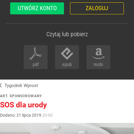
UTWÓRZ KONTO
ZALOGUJ
Czytaj lub pobierz
pdf
epub
mobi
Tygodnik Wprost
ART. SPONSOROWANY
SOS dla urody
Dodano:
21
lipca
2019
20:00