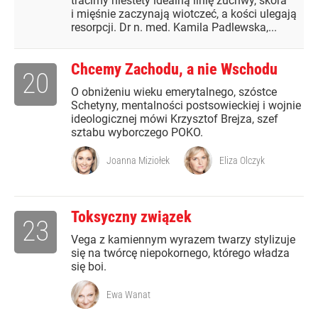
tracimy niestety idealną linię żuchwy, skóra
i mięśnie zaczynają wiotczeć, a kości ulegają
resorpcji. Dr n. med. Kamila Padlewska,...
Chcemy Zachodu, a nie Wschodu
20
O obniżeniu wieku emerytalnego, szóstce
Schetyny, mentalności postsowieckiej i wojnie
ideologicznej mówi Krzysztof Brejza, szef
sztabu wyborczego POKO.
Joanna Miziołek
Eliza Olczyk
Toksyczny związek
23
Vega z kamiennym wyrazem twarzy stylizuje
się na twórcę niepokornego, którego władza
się boi.
Ewa Wanat