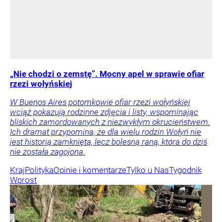
„Nie chodzi o zemstę”. Mocny apel w sprawie ofiar
rzezi wołyńskiej
W Buenos Aires potomkowie ofiar rzezi wołyńskiej
wciąż pokazują rodzinne zdjęcia i listy, wspominając
bliskich zamordowanych z niezwykłym okrucieństwem.
Ich dramat przypomina, że dla wielu rodzin Wołyń nie
jest historią zamkniętą, lecz bolesną raną, która do dziś
nie została zagojona.
Kraj
Polityka
Opinie i komentarze
Tylko u Nas
Tygodnik
Wprost