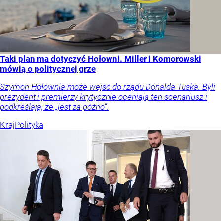
Taki plan ma dotyczyć Hołowni. Miller i Komorowski
mówią o politycznej grze
Szymon Hołownia może wejść do rządu Donalda Tuska. Byli
prezydent i premierzy krytycznie oceniają ten scenariusz i
podkreślają, że „jest za późno”.
Kraj
Polityka