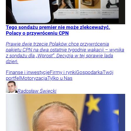
Tego sondażu premier nie może zlekceważyć.
Polacy o przywróceniu CPN
Prawie dwie trzecie Polaków chce przywrócenia
pakietu CPN na dwa ostatnie tygodnie wakacji – wynika
z sondażu dla „Wprost”. Decyzja w tej sprawie lada
dzień.
Finanse i inwestycje
Firmy i rynki
Gospodarka
Twój
portfel
Motoryzacja
Tylko u Nas
Radosław
Święcki