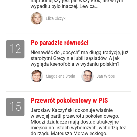
najtrudniejszy jest pierwszy krok, ale w tym
wypadku było inaczej. Lewica...
Eliza Olczyk
Po paradzie równości
12
Nienawiść do „obcych” ma długą tradycję, już
starożytni Grecy nie lubili sąsiadów. A jak
wygląda ksenofobia w wydaniu polskim?
Magdalena Środa
Jan Wróbel
Przewrót pokoleniowy w PiS
15
Jarosław Kaczyński dokonuje właśnie
w swojej partii przewrotu pokoleniowego.
Młodzi działacze mają dostać atrakcyjne
miejsca na listach wyborczych, wchodzą też
do rządu Mateusza Morawieckiego.