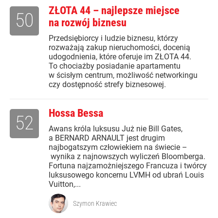
ZŁOTA 44 – najlepsze miejsce
50
na rozwój biznesu
Przedsiębiorcy i ludzie biznesu, którzy
rozważają zakup nieruchomości, docenią
udogodnienia, które oferuje im ZŁOTA 44.
To chociażby posiadanie apartamentu
w ścisłym centrum, możliwość networkingu
czy dostępność strefy biznesowej.
Hossa Bessa
52
Awans króla luksusu Już nie Bill Gates,
a BERNARD ARNAULT jest drugim
najbogatszym człowiekiem na świecie –
wynika z najnowszych wyliczeń Bloomberga.
Fortuna najzamożniejszego Francuza i twórcy
luksusowego koncernu LVMH od ubrań Louis
Vuitton,...
Szymon Krawiec