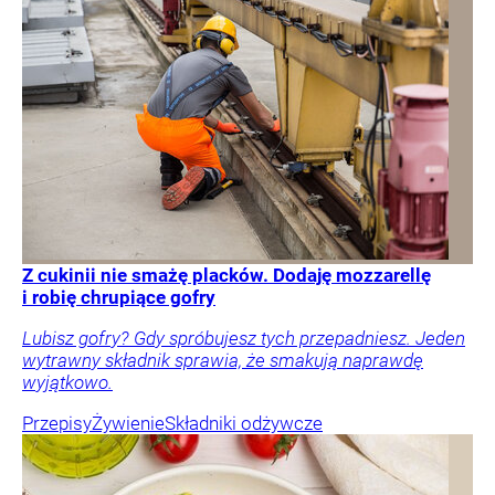
Z cukinii nie smażę placków. Dodaję mozzarellę
i robię chrupiące gofry
Lubisz gofry? Gdy spróbujesz tych przepadniesz. Jeden
wytrawny składnik sprawia, że smakują naprawdę
wyjątkowo.
Przepisy
Żywienie
Składniki odżywcze