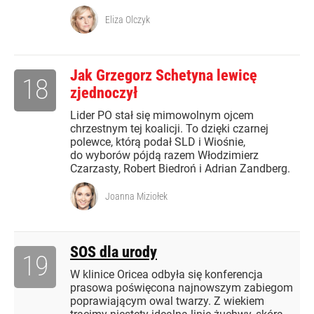
Eliza Olczyk
Jak Grzegorz Schetyna lewicę
18
zjednoczył
Lider PO stał się mimowolnym ojcem
chrzestnym tej koalicji. To dzięki czarnej
polewce, którą podał SLD i Wiośnie,
do wyborów pójdą razem Włodzimierz
Czarzasty, Robert Biedroń i Adrian Zandberg.
Joanna Miziołek
SOS dla urody
19
W klinice Oricea odbyła się konferencja
prasowa poświęcona najnowszym zabiegom
poprawiającym owal twarzy. Z wiekiem