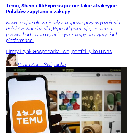
Temu, Shein i AliExpress już nie takie atrakcyjne.
Polaków zapytano o zakupy
Nowe unijne cła zmieniły zakupowe przyzwyczajenia
Polaków. Sondaż dla „Wprost” pokazuje, że niemal
połowa badanych ograniczyła zakupy na azjatyckich
platformach.
Firmy i rynki
Gospodarka
Twój portfel
Tylko u Nas
Beata Anna
Święcicka