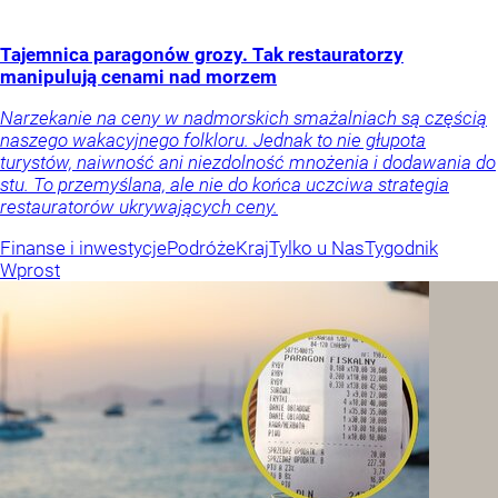
Tajemnica paragonów grozy. Tak restauratorzy
manipulują cenami nad morzem
Narzekanie na ceny w nadmorskich smażalniach są częścią
naszego wakacyjnego folkloru. Jednak to nie głupota
turystów, naiwność ani niezdolność mnożenia i dodawania do
stu. To przemyślana, ale nie do końca uczciwa strategia
restauratorów ukrywających ceny.
Finanse i inwestycje
Podróże
Kraj
Tylko u Nas
Tygodnik
Wprost