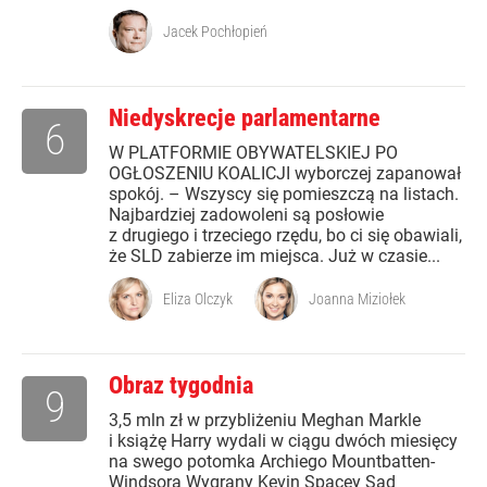
Jacek Pochłopień
Niedyskrecje parlamentarne
6
W PLATFORMIE OBYWATELSKIEJ PO
OGŁOSZENIU KOALICJI wyborczej zapanował
spokój. – Wszyscy się pomieszczą na listach.
Najbardziej zadowoleni są posłowie
z drugiego i trzeciego rzędu, bo ci się obawiali,
że SLD zabierze im miejsca. Już w czasie...
Eliza Olczyk
Joanna Miziołek
Obraz tygodnia
9
3,5 mln zł w przybliżeniu Meghan Markle
i książę Harry wydali w ciągu dwóch miesięcy
na swego potomka Archiego Mountbatten-
Windsora Wygrany Kevin Spacey Sąd