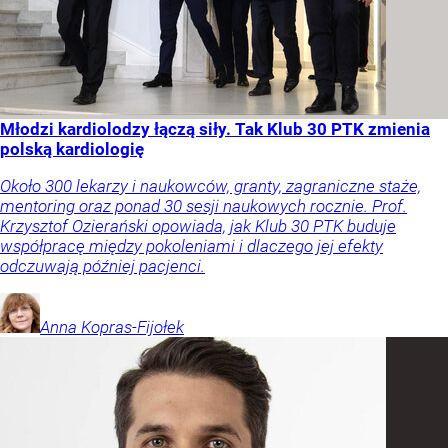
Młodzi kardiolodzy łączą siły. Tak Klub 30 PTK zmienia
polską kardiologię
Około 300 lekarzy i naukowców, granty, zagraniczne staże,
mentoring oraz ponad 30 sesji naukowych rocznie. Prof.
Krzysztof Ozierański opowiada, jak Klub 30 PTK buduje
współpracę między pokoleniami i dlaczego jej efekty
odczuwają później pacjenci.
Anna
Kopras-Fijołek