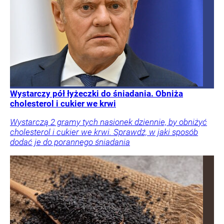
Wystarczy pół łyżeczki do śniadania. Obniża
cholesterol i cukier we krwi
Wystarczą 2 gramy tych nasionek dziennie, by obniżyć
cholesterol i cukier we krwi. Sprawdź, w jaki sposób
dodać je do porannego śniadania