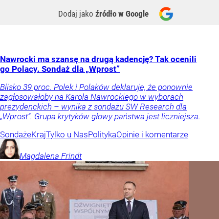
Dodaj jako
źródło w Google
Nawrocki ma szansę na drugą kadencję? Tak ocenili
go Polacy. Sondaż dla „Wprost”
Blisko 39 proc. Polek i Polaków deklaruje, że ponownie
zagłosowałoby na Karola Nawrockiego w wyborach
prezydenckich – wynika z sondażu SW Research dla
„Wprost”. Grupa krytyków głowy państwa jest liczniejsza.
Sondaże
Kraj
Tylko u Nas
Polityka
Opinie i komentarze
Magdalena
Frindt