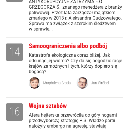
ANTYKORUPCYJNE ZATRZYMA- ŁO
GRZEGORZA Ś., znanego menedżera z branży
paliwowej. Przez lata zarządzał majątkiem
zmarłego w 2013 r. Aleksandra Gudzowatego.
Sprawa ma związek z szerokim śledztwem
w sprawie...
Samoograniczenia albo podbój
14
Katastrofa ekologiczna coraz bliżej. Jak
odsunąć jej widmo? Czy da się pogodzić racje
krajów zamożnych i tych, którzy dopiero się
bogacą?
Magdalena Środa
Jan Wróbel
Wojna sztabów
16
Afera hejterska przewróciła do góry nogami
przedwyborczą strategię PiS. Władze partii
nałożyły embargo na agresję, stawiają