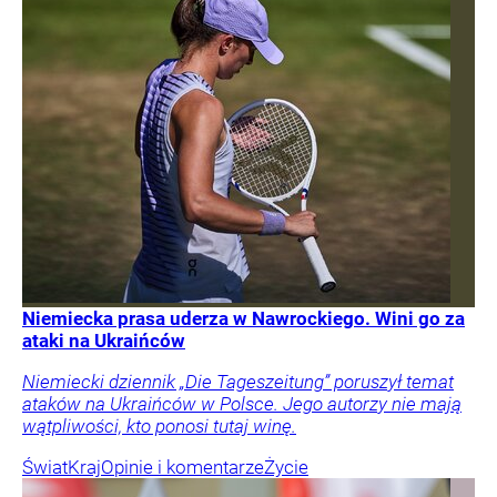
Niemiecka prasa uderza w Nawrockiego. Wini go za
ataki na Ukraińców
Niemiecki dziennik „Die Tageszeitung” poruszył temat
ataków na Ukraińców w Polsce. Jego autorzy nie mają
wątpliwości, kto ponosi tutaj winę.
Świat
Kraj
Opinie i komentarze
Życie