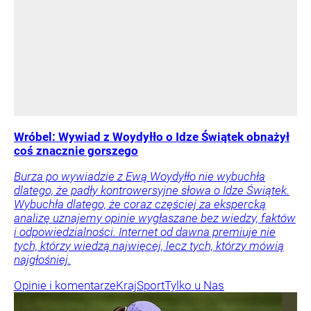
Wróbel: Wywiad z Woydyłło o Idze Świątek obnażył
coś znacznie gorszego
Burza po wywiadzie z Ewą Woydyłło nie wybuchła
dlatego, że padły kontrowersyjne słowa o Idze Świątek.
Wybuchła dlatego, że coraz częściej za ekspercką
analizę uznajemy opinie wygłaszane bez wiedzy, faktów
i odpowiedzialności. Internet od dawna premiuje nie
tych, którzy wiedzą najwięcej, lecz tych, którzy mówią
najgłośniej.
Opinie i komentarze
Kraj
Sport
Tylko u Nas