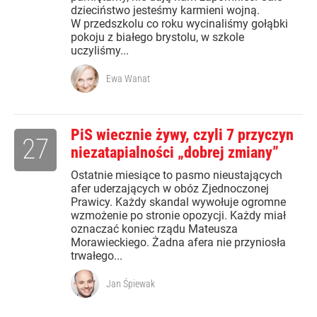
dzieciństwo jesteśmy karmieni wojną.
W przedszkolu co roku wycinaliśmy gołąbki
pokoju z białego brystolu, w szkole
uczyliśmy...
Ewa Wanat
PiS wiecznie żywy, czyli 7 przyczyn
27
niezatapialności „dobrej zmiany”
Ostatnie miesiące to pasmo nieustających
afer uderzających w obóz Zjednoczonej
Prawicy. Każdy skandal wywołuje ogromne
wzmożenie po stronie opozycji. Każdy miał
oznaczać koniec rządu Mateusza
Morawieckiego. Żadna afera nie przyniosła
trwałego...
Jan Śpiewak