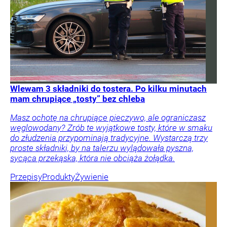
Wlewam 3 składniki do tostera. Po kilku minutach
mam chrupiące „tosty” bez chleba
Masz ochotę na chrupiące pieczywo, ale ograniczasz
węglowodany? Zrób te wyjątkowe tosty, które w smaku
do złudzenia przypominają tradycyjne. Wystarczą trzy
proste składniki, by na talerzu wylądowała pyszna,
sycąca przekąska, która nie obciąża żołądka.
Przepisy
Produkty
Żywienie