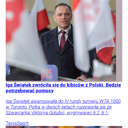
Iga Świątek zwróciła się do kibiców z Polski. Będzie
potrzebować pomocy
Iga Świątek awansowała do IV rundy turnieju WTA 1000
w Toronto. Polka w dwóch setach rozprawiła się ze
Szwajcarką Viktorija Golubic, wygrywając 6:2, 6:1.
Tenis
Sport