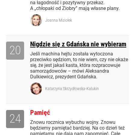
na łagodność i pozytywny przekaz.
A „chłopaki od Ziobry” mają własne plany.
Joanna Miziołek
Nigdzie się z Gdańska nie wybieram
20
Jeśli machina hejtu została wytoczona
przeciwko sędziom, to nie wiem, czy nie okaże
się, że jest jakaś kasta, która rozpracowuje
samorządowców – mówi Aleksandra
Dulkiewicz, prezydent Gdańska.
Katarzyna Skrzydłowska-Kalukin
Pamięć
24
Znowu rocznica wybuchu wojny. Znowu
będziemy pamiętać bardziej. Na co dzień też
pamiętamy, nie dają nam zapomnieć. Całe