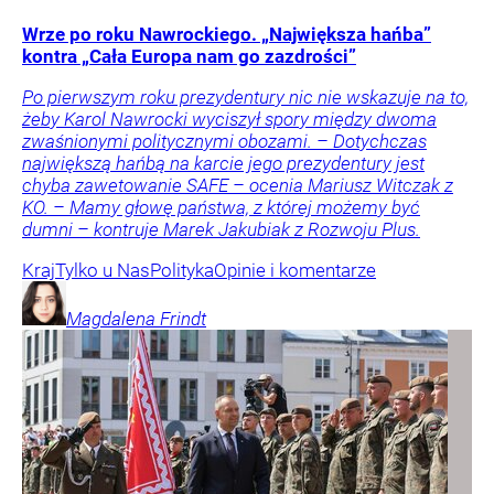
Wrze po roku Nawrockiego. „Największa hańba”
kontra „Cała Europa nam go zazdrości”
Po pierwszym roku prezydentury nic nie wskazuje na to,
żeby Karol Nawrocki wyciszył spory między dwoma
zwaśnionymi politycznymi obozami. – Dotychczas
największą hańbą na karcie jego prezydentury jest
chyba zawetowanie SAFE – ocenia Mariusz Witczak z
KO. – Mamy głowę państwa, z której możemy być
dumni – kontruje Marek Jakubiak z Rozwoju Plus.
Kraj
Tylko u Nas
Polityka
Opinie i komentarze
Magdalena
Frindt