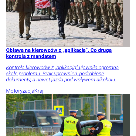
Obława na kierowców z „aplikacją”. Co druga
kontrola z mandatem
Kontrola kierowców z „aplikacją” ujawniła ogromną
skalę problemu. Brak uprawnień, podrobione
dokumenty, a nawet jazda pod wpływem alkoholu.
Motoryzacja
Kraj