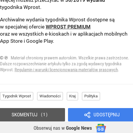
Więcej możesz przeczytać w
36/2019 wydaniu
tygodnika Wprost
.
Archiwalne wydania tygodnika Wprost dostępne są
w specjalnej ofercie
WPROST PREMIUM
oraz we wszystkich e-kioskach i w aplikacjach mobilnych
App Store
i
Google Play
.
© ℗
Materiał chroniony prawem autorskim. Wszelkie prawa zastrzeżone.
Dalsze rozpowszechnianie artykułu tylko za zgodą wydawcy tygodnika
Wprost.
Regulamin i warunki licencjonowania materiałów prasowych
.
Tygodnik Wprost
Wiadomości
Kraj
Polityka
SKOMENTUJ
UDOSTĘPNIJ
1
Obserwuj nas
w
Google News