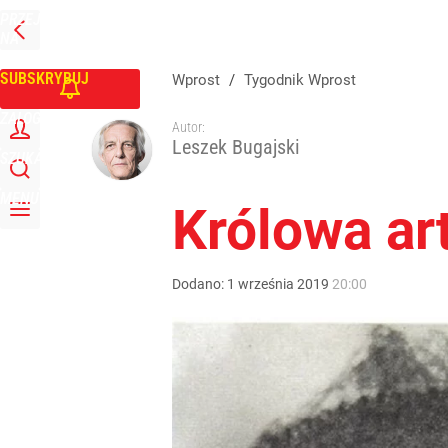
PRZEJDŹ
Udostępnij
0
Skomentuj
NA
WPROST
STRONĘ
GŁÓWNĄ
SUBSKRYBUJ
Wprost
/
Tygodnik Wprost
ZALOGUJ
Autor:
Leszek Bugajski
SZUKAJ
MENU
Królowa ar
Dodano:
1
września
2019
20:00