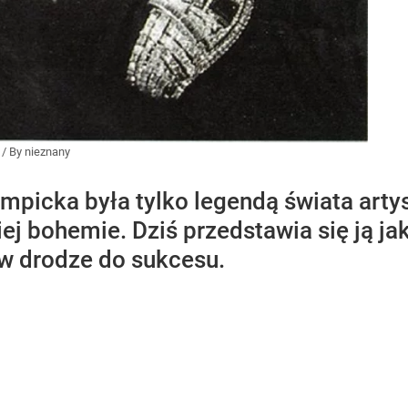
/
By nieznany
picka była tylko legendą świata artys
j bohemie. Dziś przedstawia się ją ja
a w drodze do sukcesu.