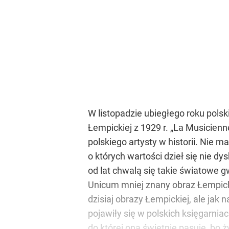
W listopadzie ubiegłego roku pols
Łempickiej z 1929 r. „La Musicien
polskiego artysty w historii. Nie 
o których wartości dzieł się nie dy
od lat chwalą się takie światowe g
Unicum mniej znany obraz Łempickie
dzisiaj obrazy Łempickiej, ale jak
pojawiły się w polskich księgarniac
do której ona świetnie pasuje, bo