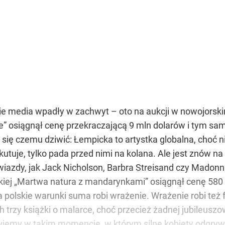
kie media wpadły w zachwyt – oto na aukcji w nowojors
ne” osiągnął cenę przekraczającą 9 mln dolarów i tym s
ma się czemu dziwić: Łempicka to artystka globalna, choć 
skutuje, tylko pada przed nimi na kolana. Ale jest znów n
wiazdy, jak Jack Nicholson, Barbra Streisand czy Madonn
j „Martwa natura z mandarynkami” osiągnął cenę 580 tys.
 na polskie warunki suma robi wrażenie. Wrażenie robi też
h trzy książki o malarce, choć przecież żadnej jubileuszow
 żyjemy w takim momencie, w którym silne kobiety odgryw