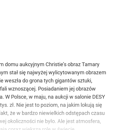
kim domu aukcyjnym Christie’s obraz Tamary
amym stał się najwyżej wylicytowanym obrazem
nie weszła do grona tych gigantów sztuki,
a fali wznoszącej. Posiadaniem jej obrazów
a. W Polsce, w maju, na aukcji w salonie DESY
 zł. Nie jest to poziom, na jakim lokują się
 fakt, że w bardzo niewielkich odstępach czasu
ej okoliczności nie było. Ale jest atmosfera,
ają coraz większą rolę w świecie.