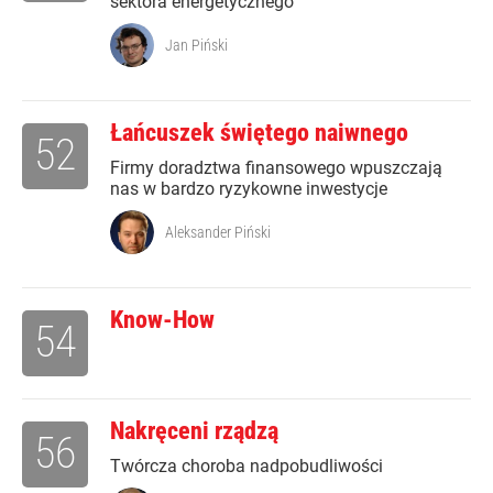
sektora energetycznego
Jan Piński
Łańcuszek świętego naiwnego
52
Firmy doradztwa finansowego wpuszczają
nas w bardzo ryzykowne inwestycje
Aleksander Piński
Know-How
54
Nakręceni rządzą
56
Twórcza choroba nadpobudliwości