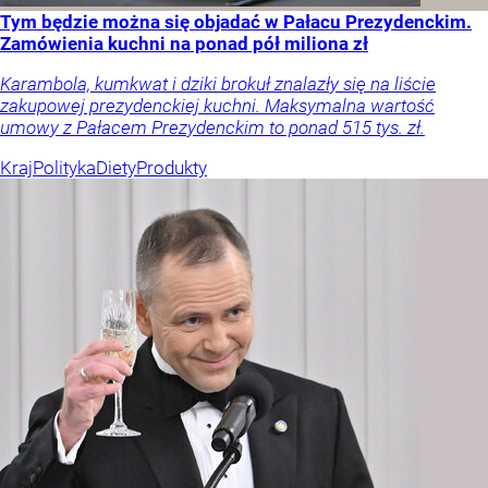
Tym będzie można się objadać w Pałacu Prezydenckim.
Zamówienia kuchni na ponad pół miliona zł
Karambola, kumkwat i dziki brokuł znalazły się na liście
zakupowej prezydenckiej kuchni. Maksymalna wartość
umowy z Pałacem Prezydenckim to ponad 515 tys. zł.
Kraj
Polityka
Diety
Produkty