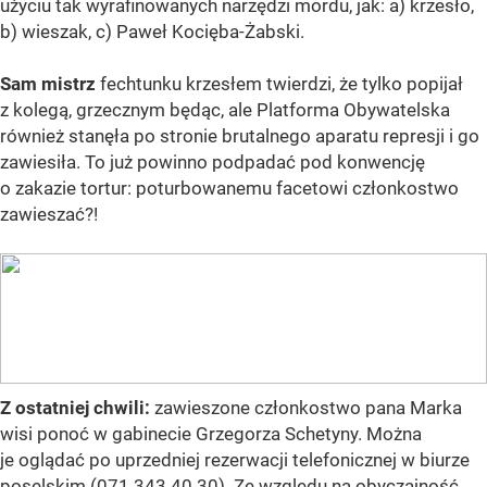
użyciu tak wyrafinowanych narzędzi mordu, jak: a) krzesło,
b) wieszak, c) Paweł Kocięba-Żabski.
Sam mistrz
fechtunku krzesłem twierdzi, że tylko popijał
z kolegą, grzecznym będąc, ale Platforma Obywatelska
również stanęła po stronie brutalnego aparatu represji i go
zawiesiła. To już powinno podpadać pod konwencję
o zakazie tortur: poturbowanemu facetowi członkostwo
zawieszać?!
Z ostatniej chwili:
zawieszone członkostwo pana Marka
wisi ponoć w gabinecie Grzegorza Schetyny. Można
je oglądać po uprzedniej rezerwacji telefonicznej w biurze
poselskim (071 343 40 30). Ze względu na obyczajność