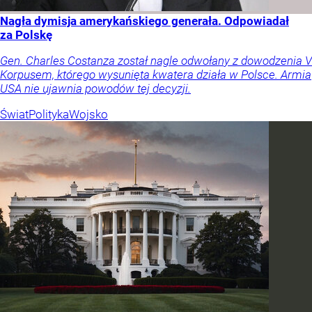
Nagła dymisja amerykańskiego generała. Odpowiadał
za Polskę
Gen. Charles Costanza został nagle odwołany z dowodzenia V
Korpusem, którego wysunięta kwatera działa w Polsce. Armia
USA nie ujawnia powodów tej decyzji.
Świat
Polityka
Wojsko