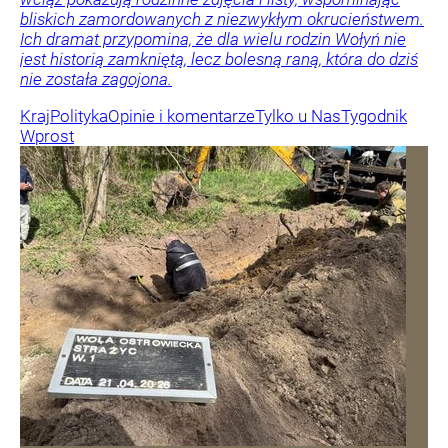
bliskich zamordowanych z niezwykłym okrucieństwem.
Ich dramat przypomina, że dla wielu rodzin Wołyń nie
jest historią zamkniętą, lecz bolesną raną, która do dziś
nie została zagojona.
Kraj
Polityka
Opinie i komentarze
Tylko u Nas
Tygodnik
Wprost