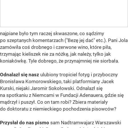
najpiane było tym raczej skwaszone, co sądzimy
po szeptanych komentarzach ("Bezę jej dać" etc.). Pani Jola
zamówiła coś drobnego i czerwone wino, które piła,
trzymając kieliszek nie za nóżkę, jak należy, tylko jak
koniakówkę. Tyle dobrego, że przynajmniej nie siorbała.
Odnalazł się nasz
ulubiony tropiciel fotyg i przyboczny
Bronisława Komorowskiego, taki platformiany Jacek
Kurski, niejaki Jaromir Sokołowski. Odnalazł się
na spotkaniu z Niemcami w Fundacji Adenauera, gdzie się
mądrzył i puszył. Co on tam robi? Zbiera materiały
do doktoratu z niemieckiego pochodzenia pisowców?
Przysłał do nas pismo
sam Nadtramwajarz Warszawski