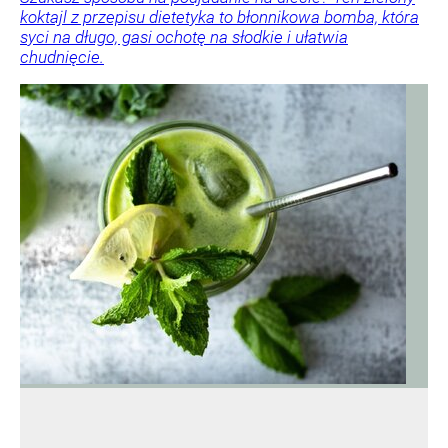
koktajl z przepisu dietetyka to błonnikowa bomba, która
syci na długo, gasi ochotę na słodkie i ułatwia
chudnięcie.