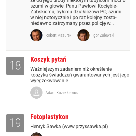
że od jego urody niektórym tubylcom mocno
szumi w głowie. Panu Pawłowi Kociębie-
Żabskiemu, byłemu działaczowi PO, szumi
w niej notorycznie i po raz kolejny został
niedawno zatrzymany przez policję w...
Robert Mazurek
Igor Zalewski
Koszyk pytań
18
Ważniejszym zadaniem niż określenie
koszyka świadczeń gwarantowanych jest jego
wyegzekwowanie
Adam Kozierkiewicz
Fotoplastykon
19
Henryk Sawka (www.przyssawka.pl)