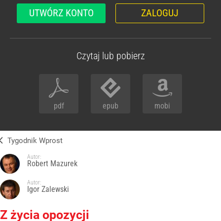
UTWÓRZ KONTO
ZALOGUJ
Czytaj lub pobierz
pdf
epub
mobi
Tygodnik Wprost
Autor:
Robert Mazurek
Autor:
Igor Zalewski
Z życia opozycji