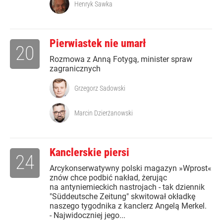
Henryk Sawka
Pierwiastek nie umarł
20
Rozmowa z Anną Fotygą, minister spraw
zagranicznych
Grzegorz Sadowski
Marcin Dzierżanowski
Kanclerskie piersi
24
Arcykonserwatywny polski magazyn »Wprost«
znów chce podbić nakład, żerując
na antyniemieckich nastrojach - tak dziennik
"Süddeutsche Zeitung" skwitował okładkę
naszego tygodnika z kanclerz Angelą Merkel.
- Najwidoczniej jego...