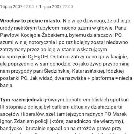
1
lipca
2007
22:00
/
1
lipca
2007
22:00
Wrocław to piękne miasto.
Nic więc dziwnego, że od jego
urody niektórym tubylcom mocno szumi w głowie. Panu
Pawłowi Kociębie-Żabskiemu, byłemu działaczowi PO,
szumi w niej notorycznie i po raz kolejny został niedawno
zatrzymany przez policję w stanie wskazującym
na spożycie C
H
OH. Ostatnio zatrzymano go w knajpie,
2
5
ale poprzednio w samochodzie, co jako żywo przypomina
nam przygody pani Śledzińskiej-Katarasińskiej, łódzkiej
posłanki PO. Jak widać, dwa nazwiska + platforma = niezła
bania.
Tym razem jednak
głównym bohaterem bliskich spotkań
III stopnia z policją był całkiem aktualny działacz partii
ascetów i liberałów, szef tamtejszych radnych PO Marek
Ignor. Zdaniem policji (której zasadniczo nie wierzymy),
bandycko i brutalnie napadł on na stróżów prawa przy