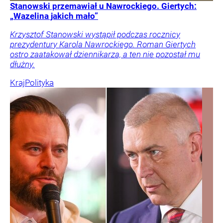
Stanowski przemawiał u Nawrockiego. Giertych:
„Wazelina jakich mało”
Krzysztof Stanowski wystąpił podczas rocznicy
prezydentury Karola Nawrockiego. Roman Giertych
ostro zaatakował dziennikarza, a ten nie pozostał mu
dłużny.
Kraj
Polityka