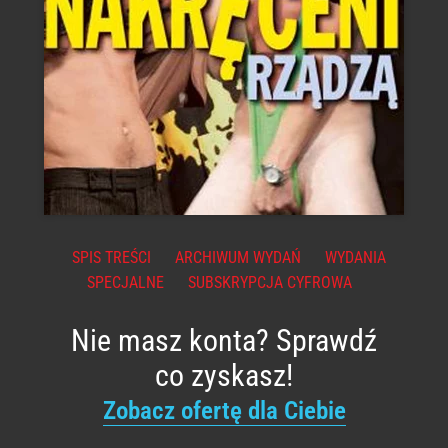
SPIS TREŚCI
ARCHIWUM WYDAŃ
WYDANIA
SPECJALNE
SUBSKRYPCJA CYFROWA
Nie masz konta? Sprawdź
co zyskasz!
Zobacz ofertę dla Ciebie