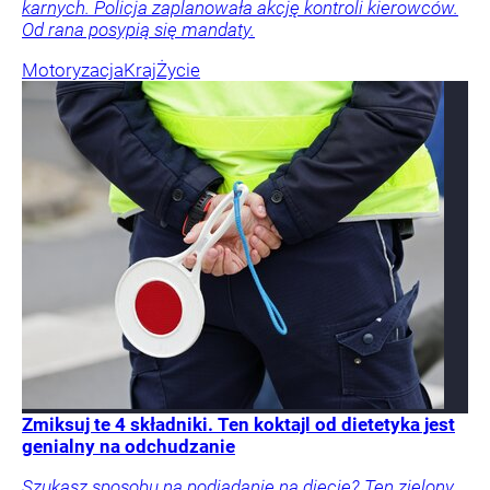
karnych. Policja zaplanowała akcję kontroli kierowców.
Od rana posypią się mandaty.
Motoryzacja
Kraj
Życie
Zmiksuj te 4 składniki. Ten koktajl od dietetyka jest
genialny na odchudzanie
Szukasz sposobu na podjadanie na diecie? Ten zielony