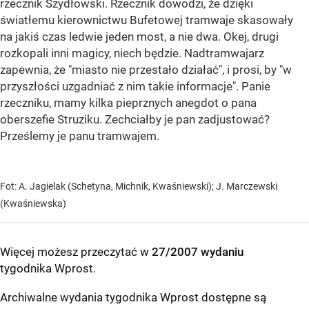
rzecznik Szydłowski. Rzecznik dowodzi, że dzięki
światłemu kierownictwu Bufetowej tramwaje skasowały
na jakiś czas ledwie jeden most, a nie dwa. Okej, drugi
rozkopali inni magicy, niech będzie. Nadtramwajarz
zapewnia, że "miasto nie przestało działać", i prosi, by "w
przyszłości uzgadniać z nim takie informacje". Panie
rzeczniku, mamy kilka pieprznych anegdot o pana
oberszefie Struziku. Zechciałby je pan zadjustować?
Prześlemy je panu tramwajem.
Fot: A. Jagielak (Schetyna, Michnik, Kwaśniewski)
; J. Marczewski
(Kwaśniewska)
Więcej możesz przeczytać w
27/2007 wydaniu
tygodnika Wprost
.
Archiwalne wydania tygodnika Wprost dostępne są