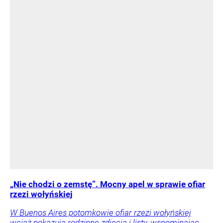
„Nie chodzi o zemstę”. Mocny apel w sprawie ofiar
rzezi wołyńskiej
W Buenos Aires potomkowie ofiar rzezi wołyńskiej
wciąż pokazują rodzinne zdjęcia i listy, wspominając