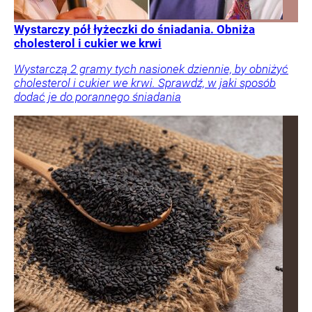
Wystarczy pół łyżeczki do śniadania. Obniża
cholesterol i cukier we krwi
Wystarczą 2 gramy tych nasionek dziennie, by obniżyć
cholesterol i cukier we krwi. Sprawdź, w jaki sposób
dodać je do porannego śniadania