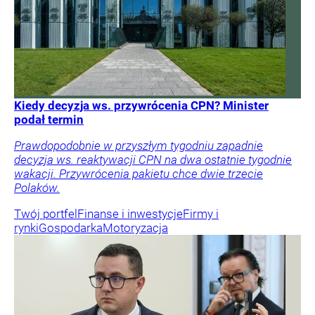
Kiedy decyzja ws. przywrócenia CPN? Minister
podał termin
Prawdopodobnie w przyszłym tygodniu zapadnie
decyzja ws. reaktywacji CPN na dwa ostatnie tygodnie
wakacji. Przywrócenia pakietu chce dwie trzecie
Polaków.
Twój portfel
Finanse i inwestycje
Firmy i
rynki
Gospodarka
Motoryzacja