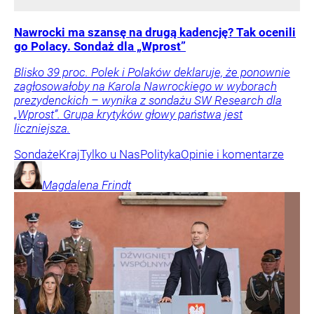
Nawrocki ma szansę na drugą kadencję? Tak ocenili
go Polacy. Sondaż dla „Wprost”
Blisko 39 proc. Polek i Polaków deklaruje, że ponownie
zagłosowałoby na Karola Nawrockiego w wyborach
prezydenckich – wynika z sondażu SW Research dla
„Wprost”. Grupa krytyków głowy państwa jest
liczniejsza.
Sondaże
Kraj
Tylko u Nas
Polityka
Opinie i komentarze
Magdalena
Frindt