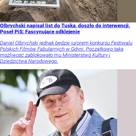
Olbrychski napisał list do Tuska, doszło do interwencji.
Poseł PiS: Fascynujące odklejenie
Daniel Olbrychski jednak będzie jurorem konkursu Festiwalu
Polskich Filmów Fabularnych w Gdyni. Początkowo taką
możliwość zablokowało mu Ministerstwo Kultury i
Dziedzictwa Narodowego.