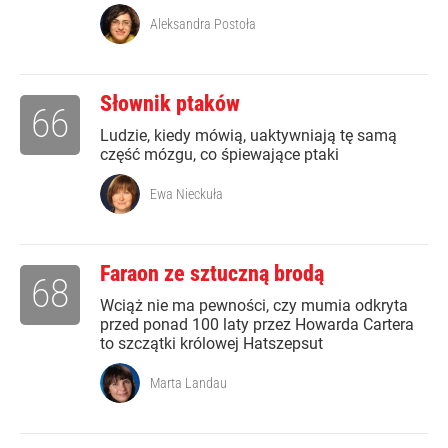
Aleksandra Postoła
Słownik ptaków
66
Ludzie, kiedy mówią, uaktywniają tę samą
część mózgu, co śpiewające ptaki
Ewa Nieckuła
Faraon ze sztuczną brodą
68
Wciąż nie ma pewności, czy mumia odkryta
przed ponad 100 laty przez Howarda Cartera
to szczątki królowej Hatszepsut
Marta Landau