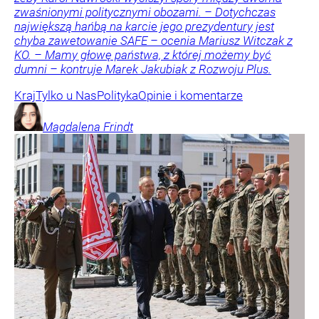
zwaśnionymi politycznymi obozami. – Dotychczas
największą hańbą na karcie jego prezydentury jest
chyba zawetowanie SAFE – ocenia Mariusz Witczak z
KO. – Mamy głowę państwa, z której możemy być
dumni – kontruje Marek Jakubiak z Rozwoju Plus.
Kraj
Tylko u Nas
Polityka
Opinie i komentarze
Magdalena
Frindt