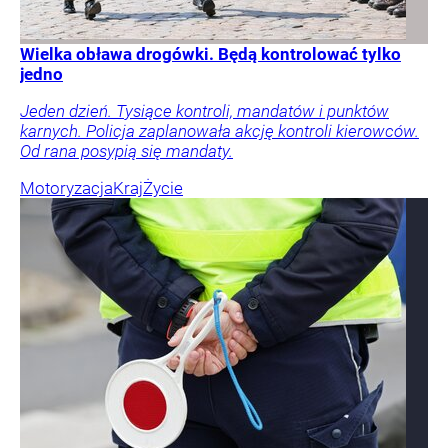
Wielka obława drogówki. Będą kontrolować tylko
jedno
Jeden dzień. Tysiące kontroli, mandatów i punktów
karnych. Policja zaplanowała akcję kontroli kierowców.
Od rana posypią się mandaty.
Motoryzacja
Kraj
Życie