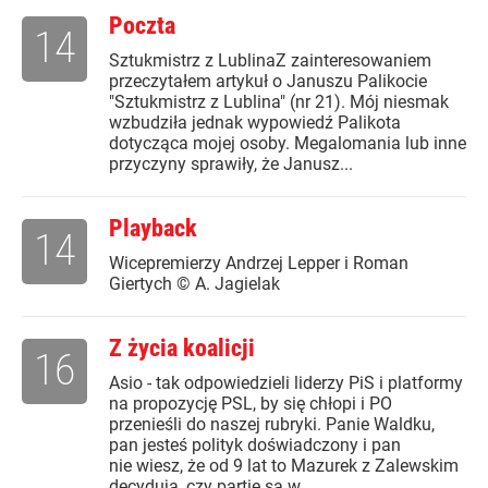
Poczta
14
Sztukmistrz z LublinaZ zainteresowaniem
przeczytałem artykuł o Januszu Palikocie
"Sztukmistrz z Lublina" (nr 21). Mój niesmak
wzbudziła jednak wypowiedź Palikota
dotycząca mojej osoby. Megalomania lub inne
przyczyny sprawiły, że Janusz...
Playback
14
Wicepremierzy Andrzej Lepper i Roman
Giertych © A. Jagielak
Z życia koalicji
16
Asio - tak odpowiedzieli liderzy PiS i platformy
na propozycję PSL, by się chłopi i PO
przenieśli do naszej rubryki. Panie Waldku,
pan jesteś polityk doświadczony i pan
nie wiesz, że od 9 lat to Mazurek z Zalewskim
decydują, czy partie są w...