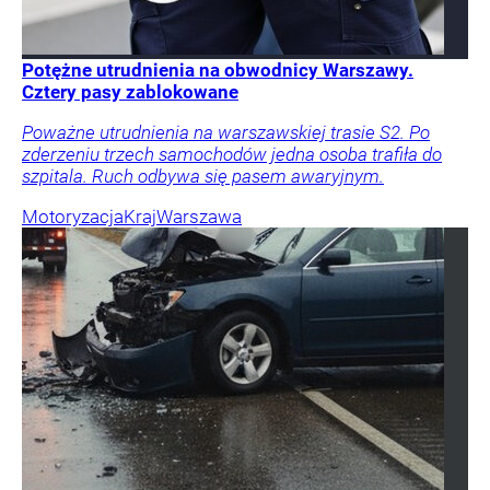
Potężne utrudnienia na obwodnicy Warszawy.
Cztery pasy zablokowane
Poważne utrudnienia na warszawskiej trasie S2. Po
zderzeniu trzech samochodów jedna osoba trafiła do
szpitala. Ruch odbywa się pasem awaryjnym.
Motoryzacja
Kraj
Warszawa