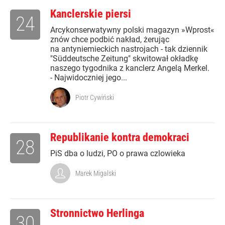
Kanclerskie piersi
24
Arcykonserwatywny polski magazyn »Wprost«
znów chce podbić nakład, żerując
na antyniemieckich nastrojach - tak dziennik
"Süddeutsche Zeitung" skwitował okładkę
naszego tygodnika z kanclerz Angelą Merkel.
- Najwidoczniej jego...
Piotr Cywiński
Republikanie kontra demokraci
28
PiS dba o ludzi, PO o prawa czlowieka
Marek Migalski
Stronnictwo Herlinga
30