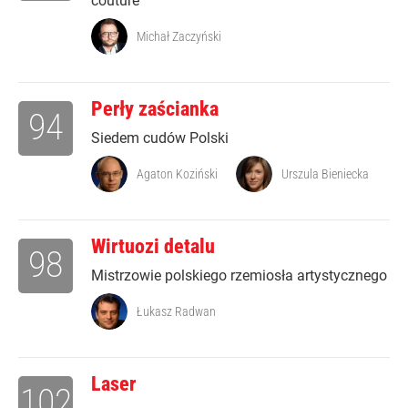
couture
Michał Zaczyński
Perły zaścianka
94
Siedem cudów Polski
Agaton Koziński
Urszula Bieniecka
Wirtuozi detalu
98
Mistrzowie polskiego rzemiosła artystycznego
Łukasz Radwan
Laser
102