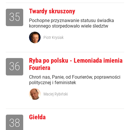
Twardy skruszony
35
Pochopne przyznawanie statusu świadka
koronnego storpedowało wiele śledztw
Piotr Krysiak
Ryba po polsku - Lemoniada imienia
36
Fouriera
Chroń nas, Panie, od Fourierów, poprawności
politycznej i feministek
Maciej Rybiński
Giełda
38