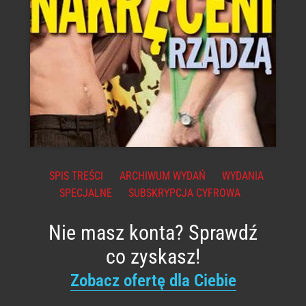
SPIS TREŚCI
ARCHIWUM WYDAŃ
WYDANIA
SPECJALNE
SUBSKRYPCJA CYFROWA
Nie masz konta? Sprawdź
co zyskasz!
Zobacz ofertę dla Ciebie