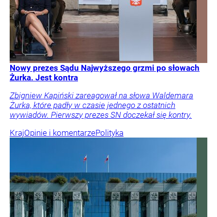
Nowy prezes Sądu Najwyższego grzmi po słowach
Żurka. Jest kontra
Zbigniew Kapiński zareagował na słowa Waldemara
Żurka, które padły w czasie jednego z ostatnich
wywiadów. Pierwszy prezes SN doczekał się kontry.
Kraj
Opinie i komentarze
Polityka