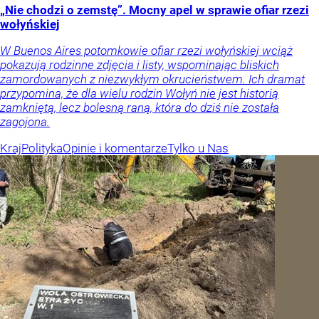
„Nie chodzi o zemstę”. Mocny apel w sprawie ofiar rzezi
wołyńskiej
W Buenos Aires potomkowie ofiar rzezi wołyńskiej wciąż
pokazują rodzinne zdjęcia i listy, wspominając bliskich
zamordowanych z niezwykłym okrucieństwem. Ich dramat
przypomina, że dla wielu rodzin Wołyń nie jest historią
zamkniętą, lecz bolesną raną, która do dziś nie została
zagojona.
Kraj
Polityka
Opinie i komentarze
Tylko u Nas