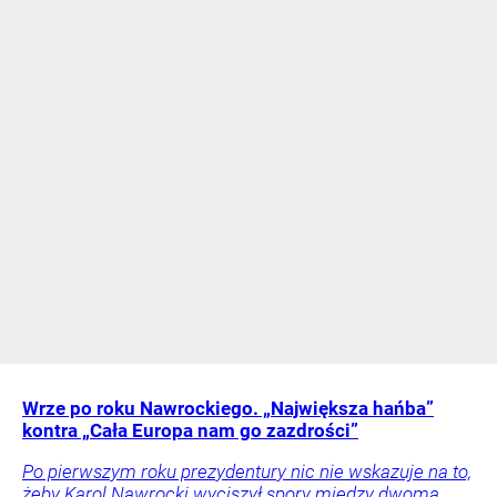
Wrze po roku Nawrockiego. „Największa hańba”
kontra „Cała Europa nam go zazdrości”
Po pierwszym roku prezydentury nic nie wskazuje na to,
żeby Karol Nawrocki wyciszył spory między dwoma