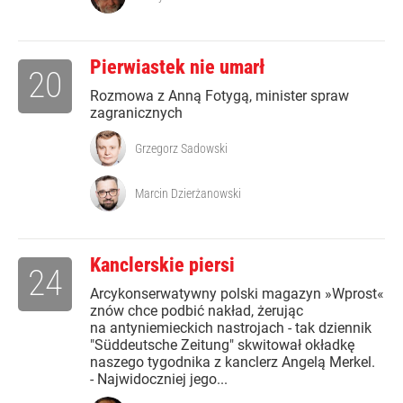
Pierwiastek nie umarł
20
Rozmowa z Anną Fotygą, minister spraw
zagranicznych
Grzegorz Sadowski
Marcin Dzierżanowski
Kanclerskie piersi
24
Arcykonserwatywny polski magazyn »Wprost«
znów chce podbić nakład, żerując
na antyniemieckich nastrojach - tak dziennik
"Süddeutsche Zeitung" skwitował okładkę
naszego tygodnika z kanclerz Angelą Merkel.
- Najwidoczniej jego...