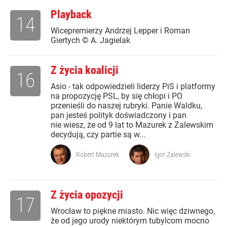
Playback
14
Wicepremierzy Andrzej Lepper i Roman
Giertych © A. Jagielak
Z życia koalicji
16
Asio - tak odpowiedzieli liderzy PiS i platformy
na propozycję PSL, by się chłopi i PO
przenieśli do naszej rubryki. Panie Waldku,
pan jesteś polityk doświadczony i pan
nie wiesz, że od 9 lat to Mazurek z Zalewskim
decydują, czy partie są w...
Robert Mazurek
Igor Zalewski
Z życia opozycji
17
Wrocław to piękne miasto. Nic więc dziwnego,
że od jego urody niektórym tubylcom mocno