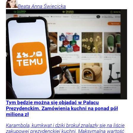
Beata Anna
Święcicka
Tym będzie można się objadać w Pałacu
Prezydenckim. Zamówienia kuchni na ponad pół
miliona zł
Karambola, kumkwat i dziki brokuł znalazły się na liście
zakupowej prezydenckiej kuchni. Maksymalna wartość