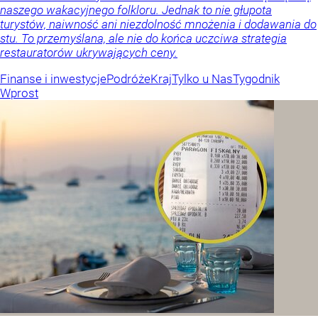
naszego wakacyjnego folkloru. Jednak to nie głupota
turystów, naiwność ani niezdolność mnożenia i dodawania do
stu. To przemyślana, ale nie do końca uczciwa strategia
restauratorów ukrywających ceny.
Finanse i inwestycje
Podróże
Kraj
Tylko u Nas
Tygodnik
Wprost