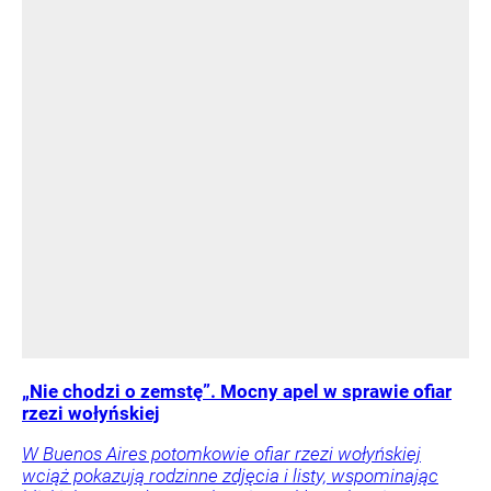
„Nie chodzi o zemstę”. Mocny apel w sprawie ofiar
rzezi wołyńskiej
W Buenos Aires potomkowie ofiar rzezi wołyńskiej
wciąż pokazują rodzinne zdjęcia i listy, wspominając