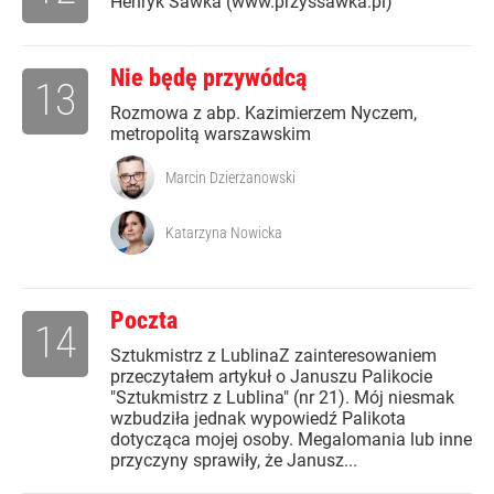
Henryk Sawka (www.przyssawka.pl)
Nie będę przywódcą
13
Rozmowa z abp. Kazimierzem Nyczem,
metropolitą warszawskim
Marcin Dzierżanowski
Katarzyna Nowicka
Poczta
14
Sztukmistrz z LublinaZ zainteresowaniem
przeczytałem artykuł o Januszu Palikocie
"Sztukmistrz z Lublina" (nr 21). Mój niesmak
wzbudziła jednak wypowiedź Palikota
dotycząca mojej osoby. Megalomania lub inne
przyczyny sprawiły, że Janusz...