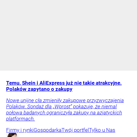
Temu, Shein i AliExpress już nie takie atrakcyjne.
Polaków zapytano o zakupy
Nowe unijne cła zmieniły zakupowe przyzwyczajenia
Polaków. Sondaż dla „Wprost” pokazuje, że niemal
połowa badanych ograniczyła zakupy na azjatyckich
platformach.
Firmy i rynki
Gospodarka
Twój portfel
Tylko u Nas