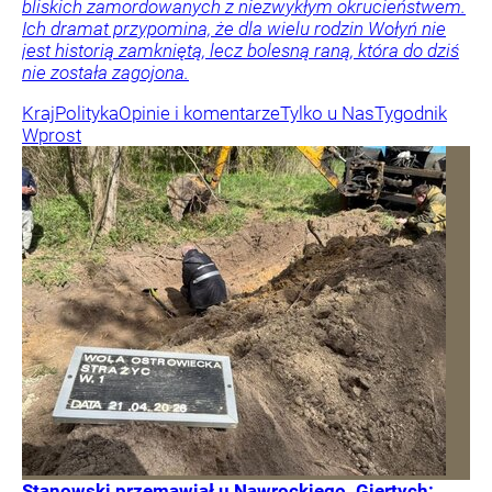
bliskich zamordowanych z niezwykłym okrucieństwem.
Ich dramat przypomina, że dla wielu rodzin Wołyń nie
jest historią zamkniętą, lecz bolesną raną, która do dziś
nie została zagojona.
Kraj
Polityka
Opinie i komentarze
Tylko u Nas
Tygodnik
Wprost
Stanowski przemawiał u Nawrockiego. Giertych: