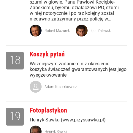
szumi w głowie. Panu Pawłowi Kociębie-
Żabskiemu, byłemu działaczowi PO, szumi
w niej notorycznie i po raz kolejny został
niedawno zatrzymany przez policję w...
Robert Mazurek
Igor Zalewski
Koszyk pytań
18
Ważniejszym zadaniem niż określenie
koszyka świadczeń gwarantowanych jest jego
wyegzekwowanie
Adam Kozierkiewicz
Fotoplastykon
19
Henryk Sawka (www.przyssawka.pl)
Henryk Sawka