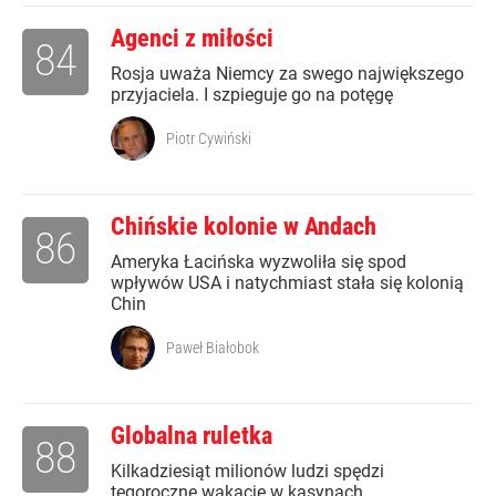
Agenci z miłości
84
Rosja uważa Niemcy za swego największego
przyjaciela. I szpieguje go na potęgę
Piotr Cywiński
Chińskie kolonie w Andach
86
Ameryka Łacińska wyzwoliła się spod
wpływów USA i natychmiast stała się kolonią
Chin
Paweł Białobok
Globalna ruletka
88
Kilkadziesiąt milionów ludzi spędzi
tegoroczne wakacje w kasynach