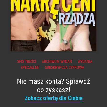
SPIS TREŚCI
ARCHIWUM WYDAŃ
WYDANIA
SPECJALNE
SUBSKRYPCJA CYFROWA
Nie masz konta? Sprawdź
co zyskasz!
Zobacz ofertę dla Ciebie