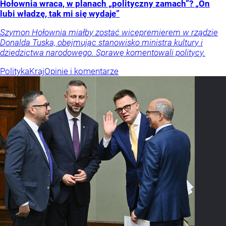
Hołownia wraca, w planach „polityczny zamach”? „On
lubi władzę, tak mi się wydaje”
Szymon Hołownia miałby zostać wicepremierem w rządzie
Donalda Tuska, obejmując stanowisko ministra kultury i
dziedzictwa narodowego. Sprawę komentowali politycy.
Polityka
Kraj
Opinie i komentarze