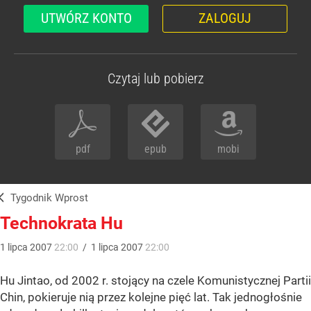
UTWÓRZ KONTO
ZALOGUJ
Czytaj lub pobierz
pdf
epub
mobi
Tygodnik Wprost
Technokrata Hu
1
lipca
2007
22:00
/
1
lipca
2007
22:00
Hu Jintao, od 2002 r. stojący na czele Komunistycznej Partii
Chin, pokieruje nią przez kolejne pięć lat. Tak jednogłośnie