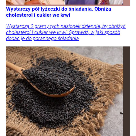
Wystarczy pół łyżeczki do śniadania. Obniża
cholesterol i cukier we krwi
Wystarczą 2 gramy tych nasionek dziennie, by obniżyć
cholesterol i cukier we krwi. Sprawdź, w jaki sposób
dodać je do porannego śniadania