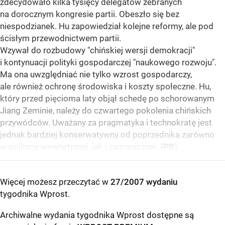
zdecydowało kilka tysięcy delegatów zebranych
na dorocznym kongresie partii. Obeszło się bez
niespodzianek. Hu zapowiedział kolejne reformy, ale pod
ścisłym przewodnictwem partii.
Wzywał do rozbudowy "chińskiej wersji demokracji"
i kontynuacji polityki gospodarczej "naukowego rozwoju".
Ma ona uwzględniać nie tylko wzrost gospodarczy,
ale również ochronę środowiska i koszty społeczne. Hu,
który przed pięcioma laty objął schedę po schorowanym
Jiang Zeminie, należy do czwartego pokolenia chińskich
przywódców. Uważany za pragmatyka i technokratę jest
jednak bardziej konserwatywny od poprzednika zarówno
w polityce wewnętrznej, jak i zagranicznej.
(PB)
Więcej możesz przeczytać w
27/2007 wydaniu
tygodnika Wprost
.
Archiwalne wydania tygodnika Wprost dostępne są