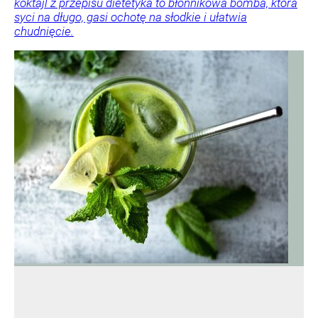
koktajl z przepisu dietetyka to błonnikowa bomba, która
syci na długo, gasi ochotę na słodkie i ułatwia
chudnięcie.