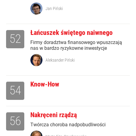
Jan Piński
Łańcuszek świętego naiwnego
52
Firmy doradztwa finansowego wpuszczają
nas w bardzo ryzykowne inwestycje
Aleksander Piński
Know-How
54
Nakręceni rządzą
56
Twórcza choroba nadpobudliwości