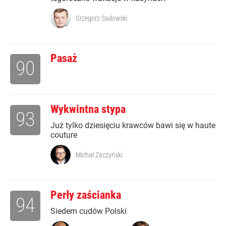
Grzegorz Sadowski
Pasaż
90
Wykwintna stypa
93
Już tylko dziesięciu krawców bawi się w haute
couture
Michał Zaczyński
Perły zaścianka
94
Siedem cudów Polski