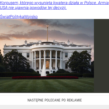
Korpusem, którego wysunięta kwatera działa w Polsce. Armia
USA nie ujawnia powodów tej decyzji.
Świat
Polityka
Wojsko