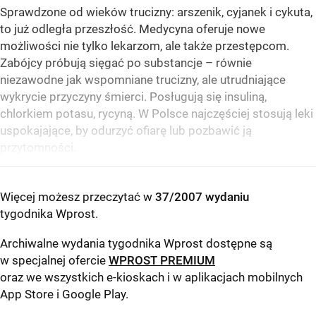
Sprawdzone od wieków trucizny: arszenik, cyjanek i cykuta,
to już odległa przeszłość. Medycyna oferuje nowe
możliwości nie tylko lekarzom, ale także przestępcom.
Zabójcy próbują sięgać po substancje – równie
niezawodne jak wspomniane trucizny, ale utrudniające
wykrycie przyczyny śmierci. Posługują się insuliną,
chlorkiem potasu, rycyną. W Polsce najczęściej stosują leki
uspokajające, by odurzyć ofiarę lub pozbawić ją
przytomności.
Więcej możesz przeczytać w
37/2007 wydaniu
tygodnika Wprost
.
Archiwalne wydania tygodnika Wprost dostępne są
w specjalnej ofercie
WPROST PREMIUM
oraz we wszystkich e-kioskach i w aplikacjach mobilnych
App Store
i
Google Play
.