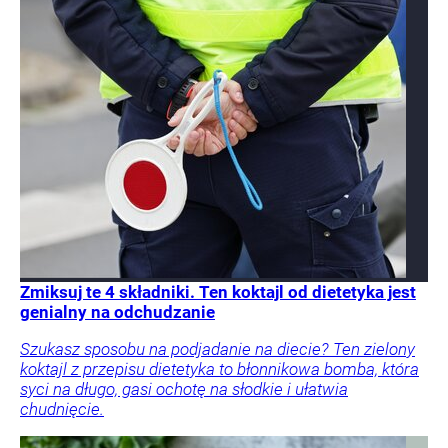
Zmiksuj te 4 składniki. Ten koktajl od dietetyka jest
genialny na odchudzanie
Szukasz sposobu na podjadanie na diecie? Ten zielony
koktajl z przepisu dietetyka to błonnikowa bomba, która
syci na długo, gasi ochotę na słodkie i ułatwia
chudnięcie.