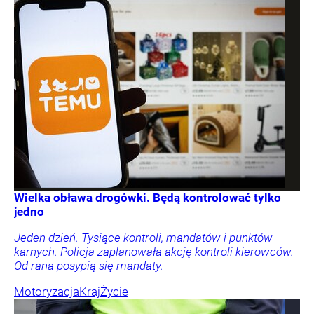
Wielka obława drogówki. Będą kontrolować tylko
jedno
Jeden dzień. Tysiące kontroli, mandatów i punktów
karnych. Policja zaplanowała akcję kontroli kierowców.
Od rana posypią się mandaty.
Motoryzacja
Kraj
Życie