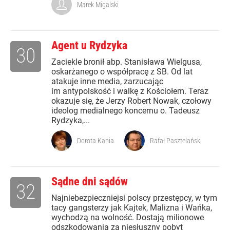
Marek Migalski
Agent u Rydzyka
30
Zaciekle bronił abp. Stanisława Wielgusa,
oskarżanego o współpracę z SB. Od lat
atakuje inne media, zarzucając
im antypolskość i walkę z Kościołem. Teraz
okazuje się, że Jerzy Robert Nowak, czołowy
ideolog medialnego koncernu o. Tadeusz
Rydzyka,...
Dorota Kania
Rafał Pasztelański
Sądne dni sądów
32
Najniebezpieczniejsi polscy przestępcy, w tym
tacy gangsterzy jak Kajtek, Malizna i Wańka,
wychodzą na wolność. Dostają milionowe
odszkodowania za niesłuszny pobyt