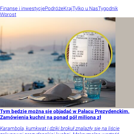
Finanse i inwestycje
Podróże
Kraj
Tylko u Nas
Tygodnik
Wprost
Tym będzie można się objadać w Pałacu Prezydenckim.
Zamówienia kuchni na ponad pół miliona zł
Karambola, kumkwat i dziki brokuł znalazły się na liście