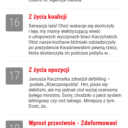
Z życia koalicji
16
Sensacja lata! Choć wakacje się skończyły
i leje, my mamy elektryzującą wieść
o urlopowych wyczynach braci Kaczyńskich.
Otóż nasze kochane bliźniaki odziedziczyły
po prezydencie Kwaśniewskim pewną rzecz,
która dostarczyła im podczas pobytu w...
Z życia opozycji
17
Janusza Kaczmarka zdradził de’billing –
podała „Rzeczpospolita". Hm, pisze się
debilizm, ale my jednak ciut wyżej oceniamy
byłego ministra. Sorry, chodziło o jakiś system
billingowy czy coś takiego. Mniejsza z tym.
Dość, że...
Wprost przeciwnie - Zdeformowani