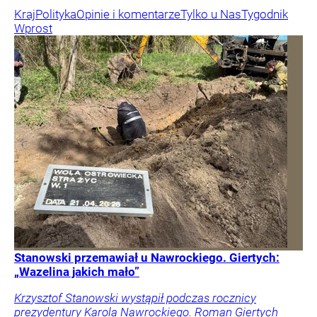
Kraj
Polityka
Opinie i komentarze
Tylko u Nas
Tygodnik
Wprost
Stanowski przemawiał u Nawrockiego. Giertych:
„Wazelina jakich mało”
Krzysztof Stanowski wystąpił podczas rocznicy
prezydentury Karola Nawrockiego. Roman Giertych