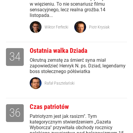
w więzieniu. To nie scenariusz filmu
sensacyjnego, lecz realna groźba.14
listopada...
Wiktor Ferfecki
Piotr Krysiak
Ostatnia walka Dziada
34
Okrutną zemstę za śmierć syna miał
zapowiedzieć Henryk N. ps. Dziad, legendarny
boss stołecznego półświatka
Rafał Pasztelański
Czas patriotów
36
Patriotyzm jest jak rasizm". Tym
kategorycznym stwierdzeniem „Gazeta
Wyborcza" przywitała obchody rocznicy