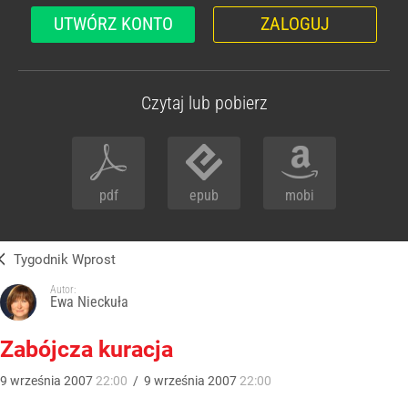
UTWÓRZ KONTO
ZALOGUJ
Czytaj lub pobierz
pdf
epub
mobi
Tygodnik Wprost
Autor:
Ewa Nieckuła
Zabójcza kuracja
9
września
2007
22:00
/
9
września
2007
22:00