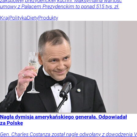
zakupowej prezydenckiej kuchni. Maksymalna wartość
umowy z Pałacem Prezydenckim to ponad 515 tys. zł.
Kraj
Polityka
Diety
Produkty
Nagła dymisja amerykańskiego generała. Odpowiadał
za Polskę
Gen. Charles Costanza został nagle odwołany z dowodzenia V