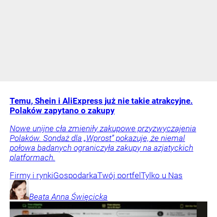
Temu, Shein i AliExpress już nie takie atrakcyjne.
Polaków zapytano o zakupy
Nowe unijne cła zmieniły zakupowe przyzwyczajenia
Polaków. Sondaż dla „Wprost” pokazuje, że niemal
połowa badanych ograniczyła zakupy na azjatyckich
platformach.
Firmy i rynki
Gospodarka
Twój portfel
Tylko u Nas
Beata Anna
Święcicka