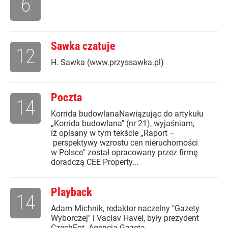
6
Sawka czatuje
12
H. Sawka (www.przyssawka.pl)
Poczta
14
Korrida budowlanaNawiązując do artykułu
„Korrida budowlana" (nr 21), wyjaśniam,
iż opisany w tym tekście „Raport –
perspektywy wzrostu cen nieruchomości
w Polsce" został opracowany przez firmę
doradczą CEE Property...
Playback
14
Adam Michnik, redaktor naczelny "Gazety
Wyborczej" i Vaclav Havel, były prezydent
CzechFot. Agencja Gazeta