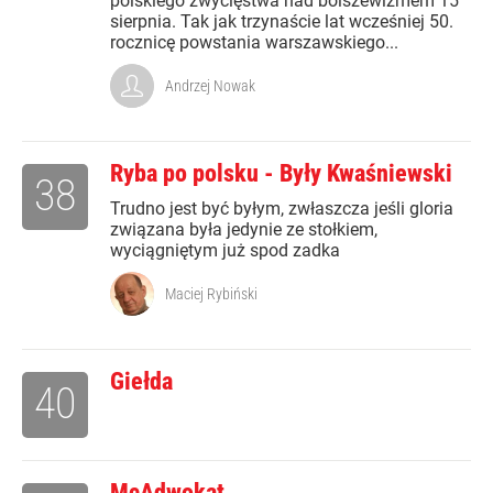
polskiego zwycięstwa nad bolszewizmem 15
sierpnia. Tak jak trzynaście lat wcześniej 50.
rocznicę powstania warszawskiego...
Andrzej Nowak
Ryba po polsku - Były Kwaśniewski
38
Trudno jest być byłym, zwłaszcza jeśli gloria
związana była jedynie ze stołkiem,
wyciągniętym już spod zadka
Maciej Rybiński
Giełda
40
McAdwokat