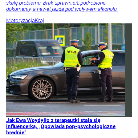
skalę problemu. Brak uprawnień, podrobione
dokumenty, a nawet jazda pod wpływem alkoholu.
Motoryzacja
Kraj
Jak Ewa Woydyłło z terapeutki stała się
influencerką. „Opowiada pop-psychologiczne
brednie”