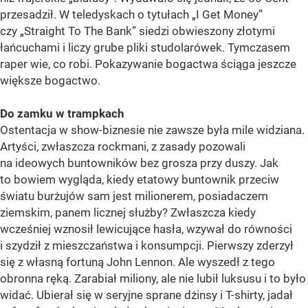
przesadził. W teledyskach o tytułach „I Get Money”
czy „Straight To The Bank” siedzi obwieszony złotymi
łańcuchami i liczy grube pliki studolarówek. Tymczasem
raper wie, co robi. Pokazywanie bogactwa ściąga jeszcze
większe bogactwo.
Do zamku w trampkach
Ostentacja w show-biznesie nie zawsze była mile widziana.
Artyści, zwłaszcza rockmani, z zasady pozowali
na ideowych buntowników bez grosza przy duszy. Jak
to bowiem wygląda, kiedy etatowy buntownik przeciw
światu burżujów sam jest milionerem, posiadaczem
ziemskim, panem licznej służby? Zwłaszcza kiedy
wcześniej wznosił lewicujące hasła, wzywał do równości
i szydził z mieszczaństwa i konsumpcji. Pierwszy zderzył
się z własną fortuną John Lennon. Ale wyszedł z tego
obronna ręką. Zarabiał miliony, ale nie lubił luksusu i to było
widać. Ubierał się w seryjne sprane dżinsy i T-shirty, jadał