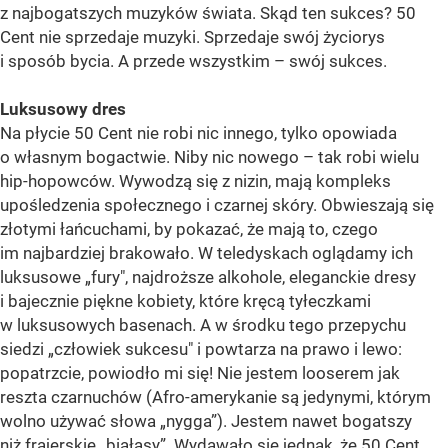
z najbogatszych muzyków świata. Skąd ten sukces? 50
Cent nie sprzedaje muzyki. Sprzedaje swój życiorys
i sposób bycia. A przede wszystkim – swój sukces.
Luksusowy dres
Na płycie 50 Cent nie robi nic innego, tylko opowiada
o własnym bogactwie. Niby nic nowego – tak robi wielu
hip-hopowców. Wywodzą się z nizin, mają kompleks
upośledzenia społecznego i czarnej skóry. Obwieszają się
złotymi łańcuchami, by pokazać, że mają to, czego
im najbardziej brakowało. W teledyskach oglądamy ich
luksusowe „fury", najdroższe alkohole, eleganckie dresy
i bajecznie piękne kobiety, które kręcą tyłeczkami
w luksusowych basenach. A w środku tego przepychu
siedzi „człowiek sukcesu" i powtarza na prawo i lewo:
popatrzcie, powiodło mi się! Nie jestem looserem jak
reszta czarnuchów (Afro-amerykanie są jedynymi, którym
wolno używać słowa „nygga”). Jestem nawet bogatszy
niż frajerskie „białasy”. Wydawało się jednak, że 50 Cent