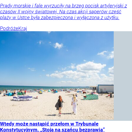
Prądy morskie i fale wyrzuciły na brzeg pocisk artyleryjski z
czasów II wojny światowej. Na czas akcji saperów część
plaży w Ustce była zabezpieczona i wyłączona z użytku.
Podróże
Kraj
Wtedy może nastąpić przełom w Trybunale
Konstytucyjnym. „Stoją na szańcu bezprawia”