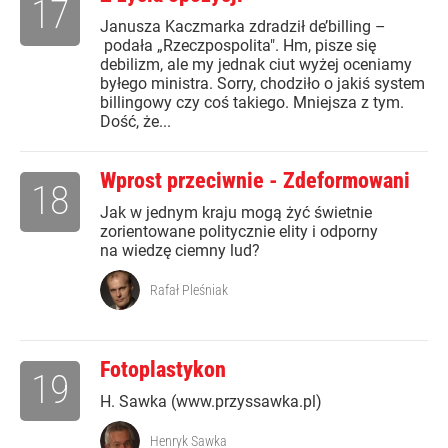
17
Janusza Kaczmarka zdradził de’billing –
podała „Rzeczpospolita". Hm, pisze się
debilizm, ale my jednak ciut wyżej oceniamy
byłego ministra. Sorry, chodziło o jakiś system
billingowy czy coś takiego. Mniejsza z tym.
Dość, że...
Wprost przeciwnie - Zdeformowani
18
Jak w jednym kraju mogą żyć świetnie
zorientowane politycznie elity i odporny
na wiedzę ciemny lud?
Rafał Pleśniak
Fotoplastykon
19
H. Sawka (www.przyssawka.pl)
Henryk Sawka