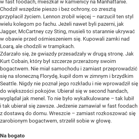
w fast foodach, mieszkał w kamienicy na Manhattanie.
Chodził wszędzie pieszo i bez ochrony, co zresztą
przypłacił życiem. Lennon zrobił więcej – narzucił ten styl
wielu kolegom po fachu. Jeżeli nawet byli pazerni, jak
Jagger, McCartney czy Sting, musieli to starannie ukrywać
w obawie przed ośmieszeniem się. Kupowali zamki nad
Loarą, ale chodzili w trampkach.
Zdarzało się, że gwiazdy przesadzały w drugą stronę. Jak
Kurt Cobain, który był szczerze przerażony swoim
bogactwem. Nie miał samochodu i zamiast przeprowadzić
się na słoneczną Florydę, kupił dom w zimnym i brzydkim
Seattle. Nigdy nie poznał jego rozkładu i nie wprowadził się
do większości pokojów. Ubierał się w second handach,
wyglądał jak menel. To nie było wykalkulowane – tak lubił
i tak ubierał się zawsze. Jedzenie zamawiał w fast foodach
z dostawą do domu. Wreszcie – zamiast rozkoszować się
zarobionym bogactwem, strzelił sobie w głowę.
Na bogato