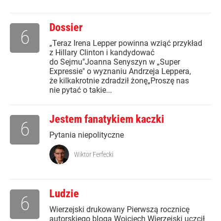
Dossier
6
„Teraz Irena Lepper powinna wziąć przykład
z Hillary Clinton i kandydować
do Sejmu"Joanna Senyszyn w „Super
Expressie" o wyznaniu Andrzeja Leppera,
że kilkakrotnie zdradził żonę„Proszę nas
nie pytać o takie...
Jestem fanatykiem kaczki
6
Pytania niepolityczne
Wiktor Ferfecki
Ludzie
6
Wierzejski drukowany Pierwszą rocznicę
autorskiego bloga Wojciech Wierzejski uczcił