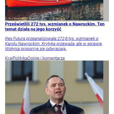
Prześwietlili 272 tys. wzmianek o Nawrockim. Ten
temat działa na jego korzyść
Res Futura przeanalizowała 272,8 tys. wzmianek o
Karolu Nawrockim. Krytyka przeważa, ale w sprawie
Wołynia proporcje się odwracają.
Kraj
Polityka
Opinie i komentarze