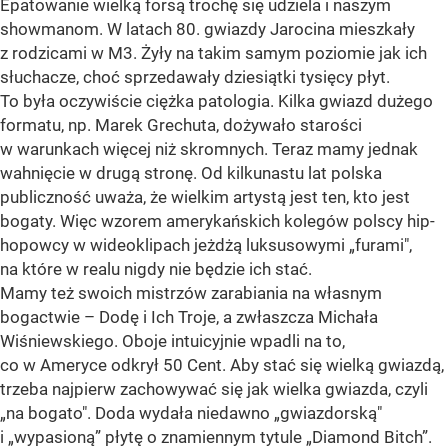
Epatowanie wielką forsą trochę się udziela i naszym
showmanom. W latach 80. gwiazdy Jarocina mieszkały
z rodzicami w M3. Żyły na takim samym poziomie jak ich
słuchacze, choć sprzedawały dziesiątki tysięcy płyt.
To była oczywiście ciężka patologia. Kilka gwiazd dużego
formatu, np. Marek Grechuta, dożywało starości
w warunkach więcej niż skromnych. Teraz mamy jednak
wahnięcie w drugą stronę. Od kilkunastu lat polska
publiczność uważa, że wielkim artystą jest ten, kto jest
bogaty. Więc wzorem amerykańskich kolegów polscy hip-
hopowcy w wideoklipach jeżdżą luksusowymi „furami",
na które w realu nigdy nie będzie ich stać.
Mamy też swoich mistrzów zarabiania na własnym
bogactwie – Dodę i Ich Troje, a zwłaszcza Michała
Wiśniewskiego. Oboje intuicyjnie wpadli na to,
co w Ameryce odkrył 50 Cent. Aby stać się wielką gwiazdą,
trzeba najpierw zachowywać się jak wielka gwiazda, czyli
„na bogato". Doda wydała niedawno „gwiazdorską"
i „wypasioną” płytę o znamiennym tytule „Diamond Bitch”.