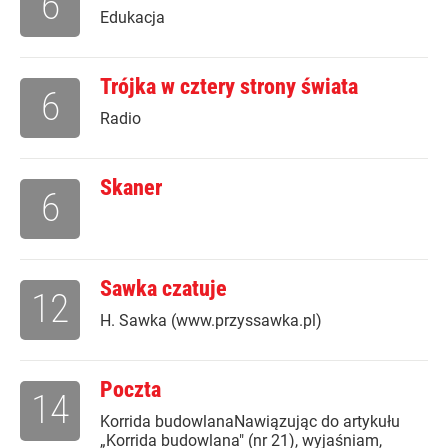
6
Edukacja
Trójka w cztery strony świata
6
Radio
Skaner
6
Sawka czatuje
12
H. Sawka (www.przyssawka.pl)
Poczta
14
Korrida budowlanaNawiązując do artykułu
„Korrida budowlana" (nr 21), wyjaśniam,