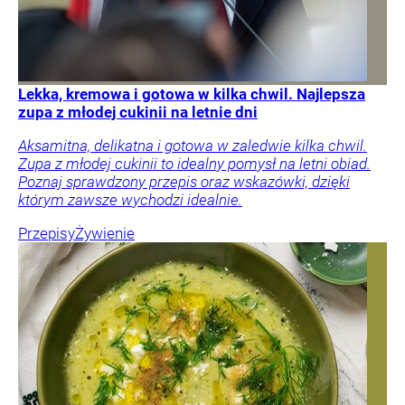
Lekka, kremowa i gotowa w kilka chwil. Najlepsza
zupa z młodej cukinii na letnie dni
Aksamitna, delikatna i gotowa w zaledwie kilka chwil.
Zupa z młodej cukinii to idealny pomysł na letni obiad.
Poznaj sprawdzony przepis oraz wskazówki, dzięki
którym zawsze wychodzi idealnie.
Przepisy
Żywienie