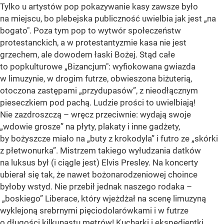
Tylko u artystów pop pokazywanie kasy zawsze było
na miejscu, bo plebejska publiczność uwielbia jak jest „na
bogato". Poza tym pop to wytwór społeczeństw
protestanckich, a w protestantyzmie kasa nie jest
grzechem, ale dowodem łaski Bożej. Stąd całe
to popkulturowe „Bizancjum": wyfiokowana gwiazda
w limuzynie, w drogim futrze, obwieszona biżuterią,
otoczona zastępami „przydupasów”, z nieodłącznym
pieseczkiem pod pachą. Ludzie prości to uwielbiają!
Nie zazdroszczą – wręcz przeciwnie: wydają swoje
„wdowie grosze” na płyty, plakaty i inne gadżety,
by bożyszcze miało na „buty z krokodyla” i futro ze „skórki
z płetwonurka”. Mistrzem takiego wyłudzania datków
na luksus był (i ciągle jest) Elvis Presley. Na koncerty
ubierał się tak, że nawet bożonarodzeniowej choince
byłoby wstyd. Nie przebił jednak naszego rodaka –
„boskiego” Liberace, który wjeżdżał na scenę limuzyną
wyklejoną srebrnymi pięciodolarówkami i w futrze
o długości kilkunastu metrów! Kucharki i ekspedientki