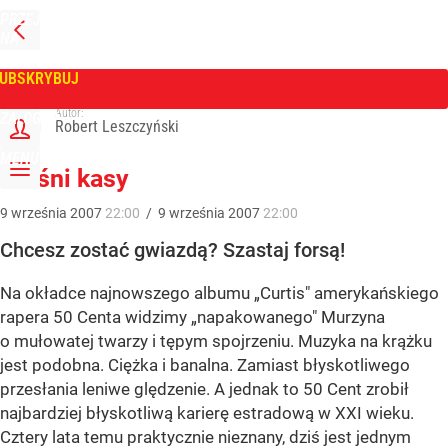
PRZEJDŹ
NA
WPROST
STRONĘ
GŁÓWNĄ
UBSKRYBUJ
Tygodnik Wprost
Autor:
ZALOGUJ
Robert Leszczyński
MENU
Pieśni kasy
9
września
2007
22:00
/
9
września
2007
22:00
Chcesz zostać gwiazdą? Szastaj forsą!
Na okładce najnowszego albumu „Curtis" amerykańskiego
rapera 50 Centa widzimy „napakowanego" Murzyna
o mułowatej twarzy i tępym spojrzeniu. Muzyka na krążku
jest podobna. Ciężka i banalna. Zamiast błyskotliwego
przesłania leniwe ględzenie. A jednak to 50 Cent zrobił
najbardziej błyskotliwą karierę estradową w XXI wieku.
Cztery lata temu praktycznie nieznany, dziś jest jednym