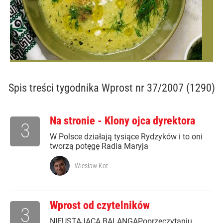
Spis treści
tygodnika Wprost nr 37/2007 (1290)
Na stronie - Klony ojca dyrektora
3
W Polsce działają tysiące Rydzyków i to oni
tworzą potęgę Radia Maryja
Wiesław Kot
Wprost od czytelników
3
NIEUSTAJĄCA BALANGAPoprzeczytaniu