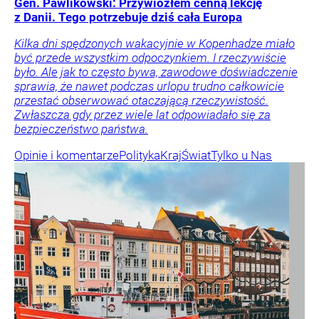
Gen. Pawlikowski: Przywiozłem cenną lekcję
z Danii. Tego potrzebuje dziś cała Europa
Kilka dni spędzonych wakacyjnie w Kopenhadze miało
być przede wszystkim odpoczynkiem. I rzeczywiście
było. Ale jak to często bywa, zawodowe doświadczenie
sprawia, że nawet podczas urlopu trudno całkowicie
przestać obserwować otaczającą rzeczywistość.
Zwłaszcza gdy przez wiele lat odpowiadało się za
bezpieczeństwo państwa.
Opinie i komentarze
Polityka
Kraj
Świat
Tylko u Nas