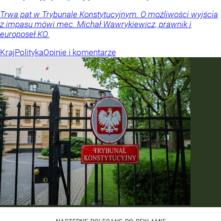
Trwa pat w Trybunale Konstytucyjnym. O możliwości wyjścia
z impasu mówi mec. Michał Wawrykiewicz, prawnik i
europoseł KO.
Kraj
Polityka
Opinie i komentarze