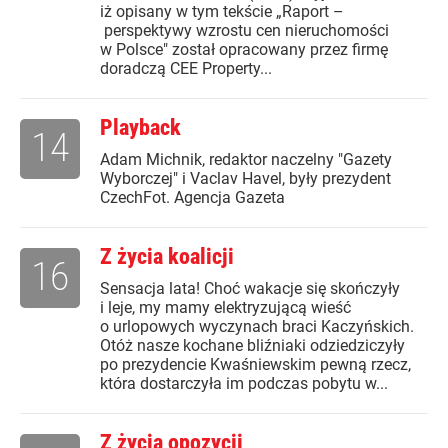
iż opisany w tym tekście „Raport –
perspektywy wzrostu cen nieruchomości
w Polsce" został opracowany przez firmę
doradczą CEE Property...
Playback
14
Adam Michnik, redaktor naczelny "Gazety
Wyborczej" i Vaclav Havel, były prezydent
CzechFot. Agencja Gazeta
Z życia koalicji
16
Sensacja lata! Choć wakacje się skończyły
i leje, my mamy elektryzującą wieść
o urlopowych wyczynach braci Kaczyńskich.
Otóż nasze kochane bliźniaki odziedziczyły
po prezydencie Kwaśniewskim pewną rzecz,
która dostarczyła im podczas pobytu w...
Z życia opozycji