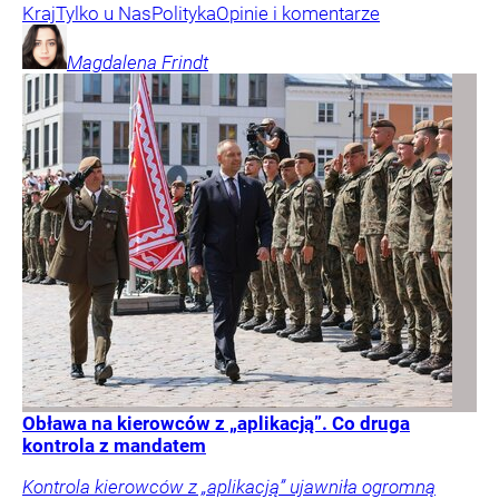
Kraj
Tylko u Nas
Polityka
Opinie i komentarze
Magdalena
Frindt
Obława na kierowców z „aplikacją”. Co druga
kontrola z mandatem
Kontrola kierowców z „aplikacją” ujawniła ogromną