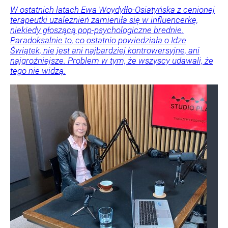
W ostatnich latach Ewa Woydyłło-Osiatyńska z cenionej
terapeutki uzależnień zamieniła się w influencerkę,
niekiedy głoszącą pop-psychologiczne brednie.
Paradoksalnie to, co ostatnio powiedziała o Idze
Świątek, nie jest ani najbardziej kontrowersyjne, ani
najgroźniejsze. Problem w tym, że wszyscy udawali, że
tego nie widzą.