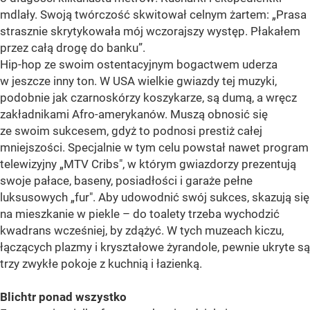
mdlały. Swoją twórczość skwitował celnym żartem: „Prasa
strasznie skrytykowała mój wczorajszy występ. Płakałem
przez całą drogę do banku”.
Hip-hop ze swoim ostentacyjnym bogactwem uderza
w jeszcze inny ton. W USA wielkie gwiazdy tej muzyki,
podobnie jak czarnoskórzy koszykarze, są dumą, a wręcz
zakładnikami Afro-amerykanów. Muszą obnosić się
ze swoim sukcesem, gdyż to podnosi prestiż całej
mniejszości. Specjalnie w tym celu powstał nawet program
telewizyjny „MTV Cribs", w którym gwiazdorzy prezentują
swoje pałace, baseny, posiadłości i garaże pełne
luksusowych „fur". Aby udowodnić swój sukces, skazują się
na mieszkanie w piekle – do toalety trzeba wychodzić
kwadrans wcześniej, by zdążyć. W tych muzeach kiczu,
łączących plazmy i kryształowe żyrandole, pewnie ukryte są
trzy zwykłe pokoje z kuchnią i łazienką.
Blichtr ponad wszystko