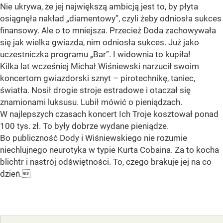
Nie ukrywa, że jej największą ambicją jest to, by płyta
osiągnęła nakład „diamentowy”, czyli żeby odniosła sukces
finansowy. Ale o to mniejsza. Przecież Doda zachowywała
się jak wielka gwiazda, nim odniosła sukces. Już jako
uczestniczka programu „Bar”. I widownia to kupiła!
Kilka lat wcześniej Michał Wiśniewski narzucił swoim
koncertom gwiazdorski sznyt – pirotechnikę, taniec,
światła. Nosił drogie stroje estradowe i otaczał się
znamionami luksusu. Lubił mówić o pieniądzach.
W najlepszych czasach koncert Ich Troje kosztował ponad
100 tys. zł. To były dobrze wydane pieniądze.
Bo publiczność Dody i Wiśniewskiego nie rozumie
niechlujnego neurotyka w typie Kurta Cobaina. Za to kocha
blichtr i nastrój odświętności. To, czego brakuje jej na co
dzień.