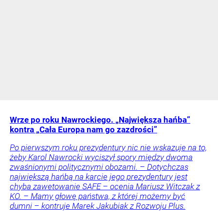
Wrze po roku Nawrockiego. „Największa hańba”
kontra „Cała Europa nam go zazdrości”
Po pierwszym roku prezydentury nic nie wskazuje na to,
żeby Karol Nawrocki wyciszył spory między dwoma
zwaśnionymi politycznymi obozami. – Dotychczas
największą hańbą na karcie jego prezydentury jest
chyba zawetowanie SAFE – ocenia Mariusz Witczak z
KO. – Mamy głowę państwa, z której możemy być
dumni – kontruje Marek Jakubiak z Rozwoju Plus.