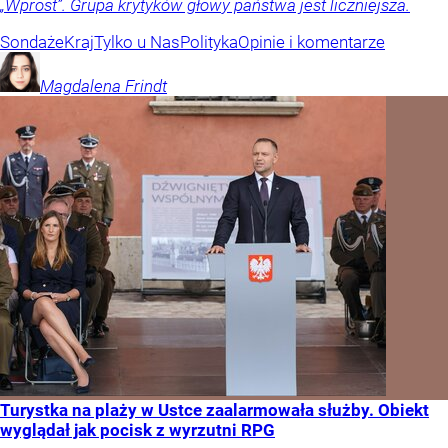
„Wprost”. Grupa krytyków głowy państwa jest liczniejsza.
Sondaże
Kraj
Tylko u Nas
Polityka
Opinie i komentarze
Magdalena
Frindt
Turystka na plaży w Ustce zaalarmowała służby. Obiekt
wyglądał jak pocisk z wyrzutni RPG