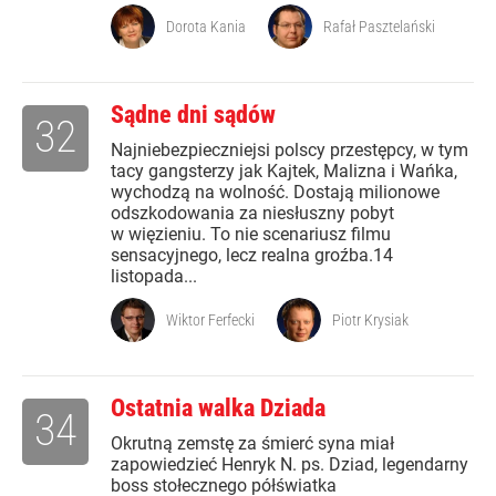
Dorota Kania
Rafał Pasztelański
Sądne dni sądów
32
Najniebezpieczniejsi polscy przestępcy, w tym
tacy gangsterzy jak Kajtek, Malizna i Wańka,
wychodzą na wolność. Dostają milionowe
odszkodowania za niesłuszny pobyt
w więzieniu. To nie scenariusz filmu
sensacyjnego, lecz realna groźba.14
listopada...
Wiktor Ferfecki
Piotr Krysiak
Ostatnia walka Dziada
34
Okrutną zemstę za śmierć syna miał
zapowiedzieć Henryk N. ps. Dziad, legendarny
boss stołecznego półświatka