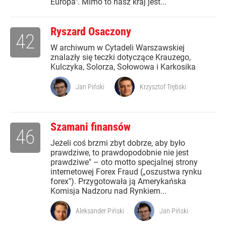
Europa". Mimo to nasz kraj jest...
Ryszard Osaczony
42
W archiwum w Cytadeli Warszawskiej
znalazły się teczki dotyczące Krauzego,
Kulczyka, Solorza, Sołowowa i Karkosika
Jan Piński
Krzysztof Trębski
Szamani finansów
46
Jeżeli coś brzmi zbyt dobrze, aby było
prawdziwe, to prawdopodobnie nie jest
prawdziwe" – oto motto specjalnej strony
internetowej Forex Fraud („oszustwa rynku
forex"). Przygotowała ją Amerykańska
Komisja Nadzoru nad Rynkiem...
Aleksander Piński
Jan Piński