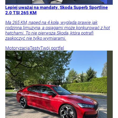
Lepiej uważaj na mandaty. Skoda Superb Sportline
2.0 TSI 265 KM
Ma 265 KM, napęd na 4 koła, wygląda prawie jak
rodzinna limuzyna, a osiągami może konkurować z hot
hatchami. To nie pierwsza Skoda, która potrafi
zaskoczyć nie tylko wymiarami.
Motoryzacja
Testy
Twój portfel