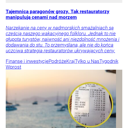
Tajemnica paragonów grozy. Tak restauratorzy
manipulują cenami nad morzem
Narzekanie na ceny w nadmorskich smażalniach są
częścią naszego wakacyjnego folkloru. Jednak to nie
głupota turystów, naiwność ani niezdolność mnożenia i
dodawania do stu. To przemyślana, ale nie do końca
uczciwa strategia restauratorów ukrywających ceny.
Finanse i inwestycje
Podróże
Kraj
Tylko u Nas
Tygodnik
Wprost