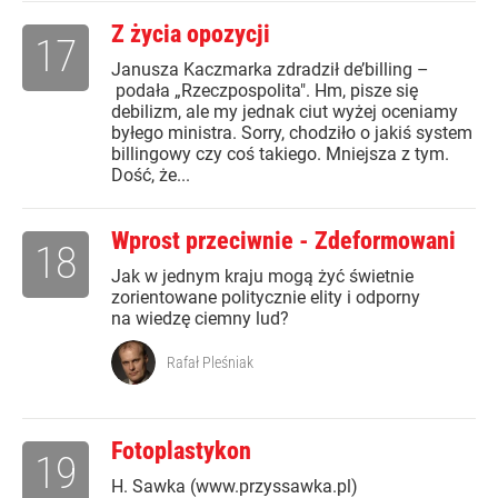
Z życia opozycji
17
Janusza Kaczmarka zdradził de’billing –
podała „Rzeczpospolita". Hm, pisze się
debilizm, ale my jednak ciut wyżej oceniamy
byłego ministra. Sorry, chodziło o jakiś system
billingowy czy coś takiego. Mniejsza z tym.
Dość, że...
Wprost przeciwnie - Zdeformowani
18
Jak w jednym kraju mogą żyć świetnie
zorientowane politycznie elity i odporny
na wiedzę ciemny lud?
Rafał Pleśniak
Fotoplastykon
19
H. Sawka (www.przyssawka.pl)