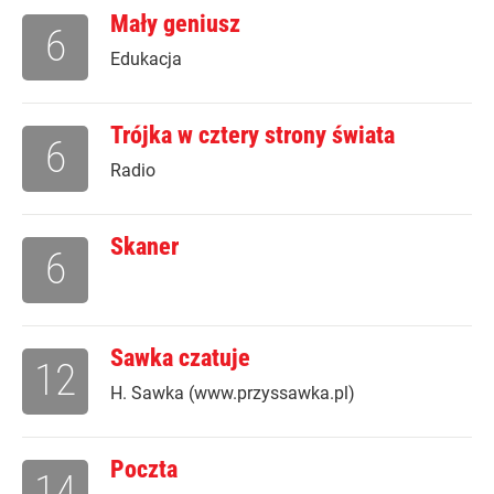
Mały geniusz
6
Edukacja
Trójka w cztery strony świata
6
Radio
Skaner
6
Sawka czatuje
12
H. Sawka (www.przyssawka.pl)
Poczta
14