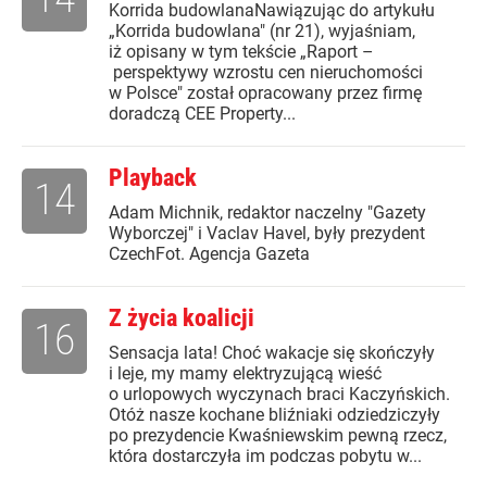
Korrida budowlanaNawiązując do artykułu
„Korrida budowlana" (nr 21), wyjaśniam,
iż opisany w tym tekście „Raport –
perspektywy wzrostu cen nieruchomości
w Polsce" został opracowany przez firmę
doradczą CEE Property...
Playback
14
Adam Michnik, redaktor naczelny "Gazety
Wyborczej" i Vaclav Havel, były prezydent
CzechFot. Agencja Gazeta
Z życia koalicji
16
Sensacja lata! Choć wakacje się skończyły
i leje, my mamy elektryzującą wieść
o urlopowych wyczynach braci Kaczyńskich.
Otóż nasze kochane bliźniaki odziedziczyły
po prezydencie Kwaśniewskim pewną rzecz,
która dostarczyła im podczas pobytu w...