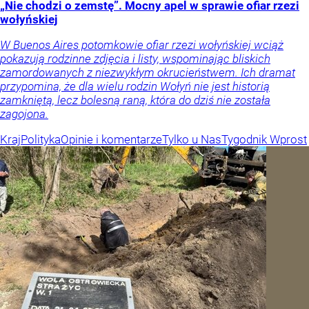
„Nie chodzi o zemstę”. Mocny apel w sprawie ofiar rzezi
wołyńskiej
W Buenos Aires potomkowie ofiar rzezi wołyńskiej wciąż
pokazują rodzinne zdjęcia i listy, wspominając bliskich
zamordowanych z niezwykłym okrucieństwem. Ich dramat
przypomina, że dla wielu rodzin Wołyń nie jest historią
zamkniętą, lecz bolesną raną, która do dziś nie została
zagojona.
Kraj
Polityka
Opinie i komentarze
Tylko u Nas
Tygodnik Wprost