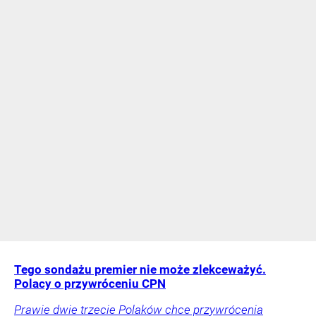
Tego sondażu premier nie może zlekceważyć.
Polacy o przywróceniu CPN
Prawie dwie trzecie Polaków chce przywrócenia