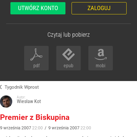
UTWÓRZ KONTO
ZALOGUJ
Czytaj lub pobierz
pdf
epub
mobi
Tygodnik Wprost
Autor:
Wiesław Kot
Premier z Biskupina
9
września
2007
22:00
/
9
września
2007
22:00