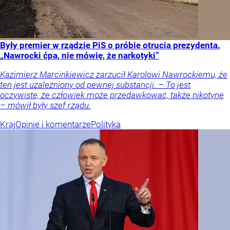
Były premier w rządzie PiS o próbie otrucia prezydenta.
„Nawrocki ćpa, nie mówię, że narkotyki”
Kazimierz Marcinkiewicz zarzucił Karolowi Nawrockiemu, że
ten jest uzależniony od pewnej substancji. – To jest
oczywiste, że człowiek może przedawkować, także nikotynę
– mówił były szef rządu.
Kraj
Opinie i komentarze
Polityka