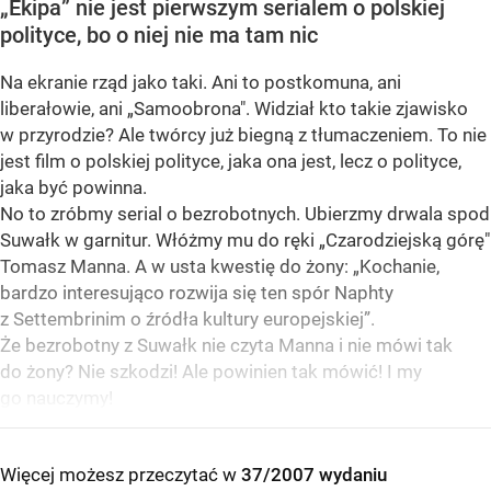
„Ekipa” nie jest pierwszym serialem o polskiej
polityce, bo o niej nie ma tam nic
Na ekranie rząd jako taki. Ani to postkomuna, ani
liberałowie, ani „Samoobrona". Widział kto takie zjawisko
w przyrodzie? Ale twórcy już biegną z tłumaczeniem. To nie
jest film o polskiej polityce, jaka ona jest, lecz o polityce,
jaka być powinna.
No to zróbmy serial o bezrobotnych. Ubierzmy drwala spod
Suwałk w garnitur. Włóżmy mu do ręki „Czarodziejską górę"
Tomasz Manna. A w usta kwestię do żony: „Kochanie,
bardzo interesująco rozwija się ten spór Naphty
z Settembrinim o źródła kultury europejskiej”.
Że bezrobotny z Suwałk nie czyta Manna i nie mówi tak
do żony? Nie szkodzi! Ale powinien tak mówić! I my
go nauczymy!
Więcej możesz przeczytać w
37/2007 wydaniu