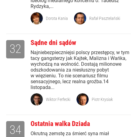
ideolog medialnego koncernu o. Tadeusz
Rydzyka,...
Dorota Kania
Rafał Pasztelański
Sądne dni sądów
32
Najniebezpieczniejsi polscy przestępcy, w tym
tacy gangsterzy jak Kajtek, Malizna i Wańka,
wychodzą na wolność. Dostają milionowe
odszkodowania za niesłuszny pobyt
w więzieniu. To nie scenariusz filmu
sensacyjnego, lecz realna groźba.14
listopada...
Wiktor Ferfecki
Piotr Krysiak
Ostatnia walka Dziada
34
Okrutną zemstę za śmierć syna miał