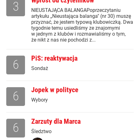
Wprost od czytelników
3
NIEUSTAJĄCA BALANGAPoprzeczytaniu
artykułu „Nieustająca balanga" (nr 30) muszę
przyznać, że jestem typową klubowiczką. Dwa
tygodnie temu usiedliśmy ze znajomymi
w jednym z klubów i rozmawialiśmy o tym,
że nikt z nas nie pochodzi z...
PiS: reaktywacja
6
Sondaż
Jopek w polityce
6
Wybory
Zarzuty dla Marca
6
Śledztwo