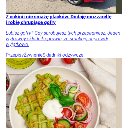
Z cukinii nie smażę placków. Dodaję mozzarellę
i robię chrupiące gofry
Lubisz gofry? Gdy spróbujesz tych przepadniesz. Jeden
wytrawny składnik sprawia, że smakują naprawdę
wyjątkowo.
Przepisy
Żywienie
Składniki odżywcze