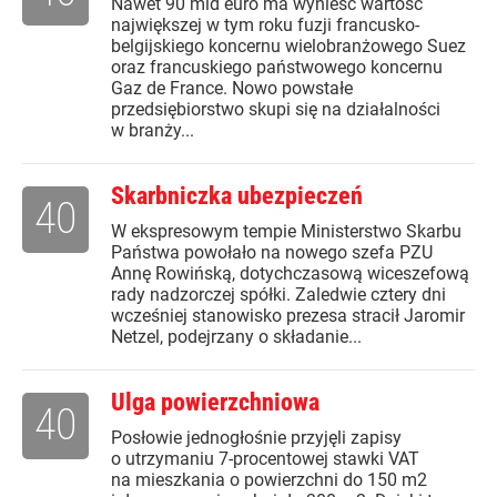
Nawet 90 mld euro ma wynieść wartość
największej w tym roku fuzji francusko-
belgijskiego koncernu wielobranżowego Suez
oraz francuskiego państwowego koncernu
Gaz de France. Nowo powstałe
przedsiębiorstwo skupi się na działalności
w branży...
Skarbniczka ubezpieczeń
40
W ekspresowym tempie Ministerstwo Skarbu
Państwa powołało na nowego szefa PZU
Annę Rowińską, dotychczasową wiceszefową
rady nadzorczej spółki. Zaledwie cztery dni
wcześniej stanowisko prezesa stracił Jaromir
Netzel, podejrzany o składanie...
Ulga powierzchniowa
40
Posłowie jednogłośnie przyjęli zapisy
o utrzymaniu 7-procentowej stawki VAT
na mieszkania o powierzchni do 150 m2