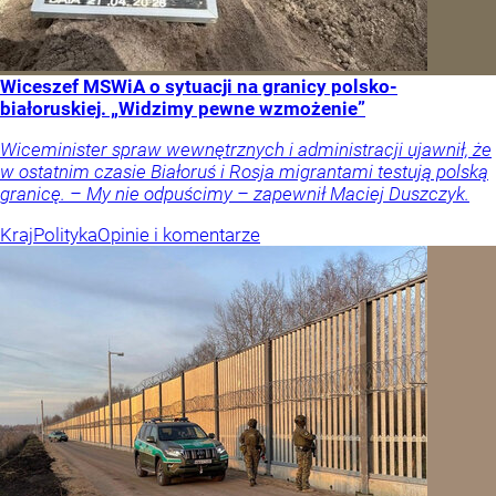
Wiceszef MSWiA o sytuacji na granicy polsko-
białoruskiej. „Widzimy pewne wzmożenie”
Wiceminister spraw wewnętrznych i administracji ujawnił, że
w ostatnim czasie Białoruś i Rosja migrantami testują polską
granicę. – My nie odpuścimy – zapewnił Maciej Duszczyk.
Kraj
Polityka
Opinie i komentarze