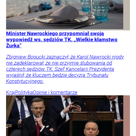
Minister Nawrockiego przypomniał swoją
wypowiedź ws. sędziów TK. „Wielkie kłamstwo
Żurka”
Zbigniew Bogucki zaznaczył, że Karol Nawrocki nigdy
nie zadeklarował, że nie przyjmie ślubowania od
czterech sędziów TK. Szef Kancelarii Prezydenta
wyjaśnił, że kluczem będzie decyzja Trybunału
Konstytucyjnego.
Kraj
Polityka
Opinie i komentarze