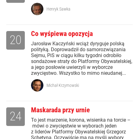
Henryk Sawka
Co wyśpiewa opozycja
20
Jarosław Kaczyński wciąż dyryguje polską
polityką. Doprowadził do samorozwiązania
Sejmu, PiS w ciągu kilku tygodni odrobiło
sondażowe straty do Platformy Obywatelskiej,
a jego posłowie uwierzyli w wyborcze
zwycięstwo. Wszystko to mimo nieudanej...
Michał Krzymowski
Maskarada przy urnie
24
To jest marzenie, korona, wisienka na torcie –
mówi o zwycięstwie w wyborach jeden
z liderów Platformy Obywatelskiej Grzegorz
Schetyna. Oczywiście ma na myśli wybory