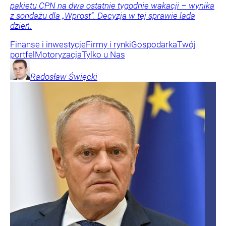
pakietu CPN na dwa ostatnie tygodnie wakacji – wynika
z sondażu dla „Wprost”. Decyzja w tej sprawie lada
dzień.
Finanse i inwestycje
Firmy i rynki
Gospodarka
Twój
portfel
Motoryzacja
Tylko u Nas
Radosław
Święcki