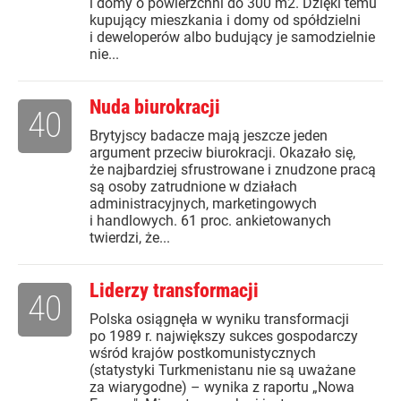
i domy o powierzchni do 300 m2. Dzięki temu
kupujący mieszkania i domy od spółdzielni
i deweloperów albo budujący je samodzielnie
nie...
Nuda biurokracji
40
Brytyjscy badacze mają jeszcze jeden
argument przeciw biurokracji. Okazało się,
że najbardziej sfrustrowane i znudzone pracą
są osoby zatrudnione w działach
administracyjnych, marketingowych
i handlowych. 61 proc. ankietowanych
twierdzi, że...
Liderzy transformacji
40
Polska osiągnęła w wyniku transformacji
po 1989 r. największy sukces gospodarczy
wśród krajów postkomunistycznych
(statystyki Turkmenistanu nie są uważane
za wiarygodne) – wynika z raportu „Nowa